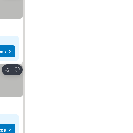
ços
Adicionar aos favoritos
Partilhar
ços