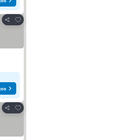
ços
Adicionar aos favoritos
Partilhar
ços
Adicionar aos favoritos
Partilhar