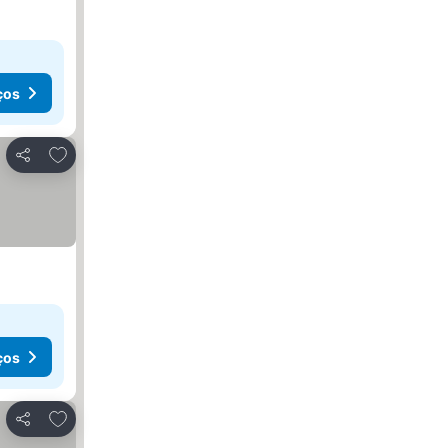
ços
Adicionar aos favoritos
Partilhar
ços
Adicionar aos favoritos
Partilhar