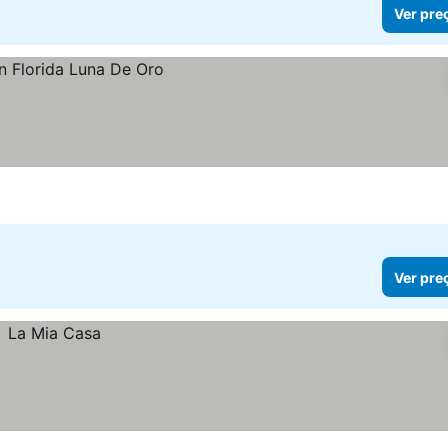
Ver pre
Ver pre