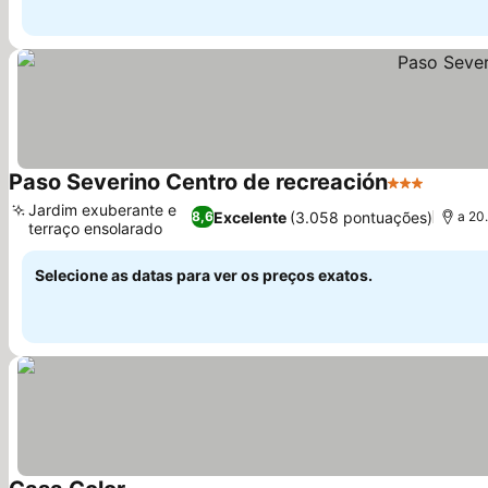
Paso Severino Centro de recreación
3 Estrelas
Jardim exuberante e
Excelente
(3.058 pontuações)
8,6
a 20
terraço ensolarado
Selecione as datas para ver os preços exatos.