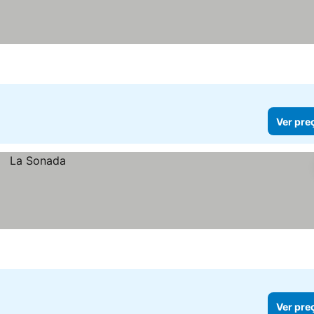
Ver pre
Ver pre