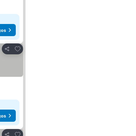
ços
Adicionar aos favoritos
Partilhar
ços
Adicionar aos favoritos