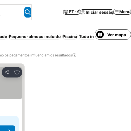
PT · €
Menu
Iniciar sessão
.
Ver mapa
dade
Pequeno-almoço incluído
Piscina
Tudo incluído
Estaciona
o os pagamentos influenciam os resultados
Adicionar aos favoritos
Partilhar