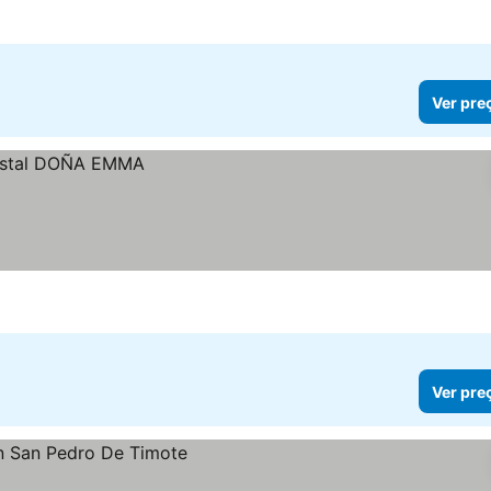
Ver pre
Ver pre