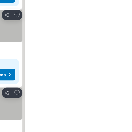
Adicionar aos favoritos
Partilhar
ços
Adicionar aos favoritos
Partilhar