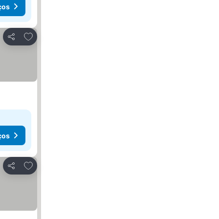
ços
Adicionar aos favoritos
Partilhar
ços
Adicionar aos favoritos
Partilhar