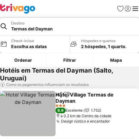
Favoritos
Iniciar
Me
Destino
Termas del Dayman
Check-in/out
Hóspedes e quartos
Escolha as datas
2 hóspedes, 1 quarto.
Ordenar
Filtrar
Mapa
Hotéis em Termas del Dayman (Salto,
Uruguai)
Como os pagamentos influenciam os resultados
Hotel Village Termas de
Partilhar
Adicionar aos favoritos
Dayman
3 Estrelas
8,6
Excelente
1.752
a 0.2 km de Centro da cidade
Design rústico e encantador