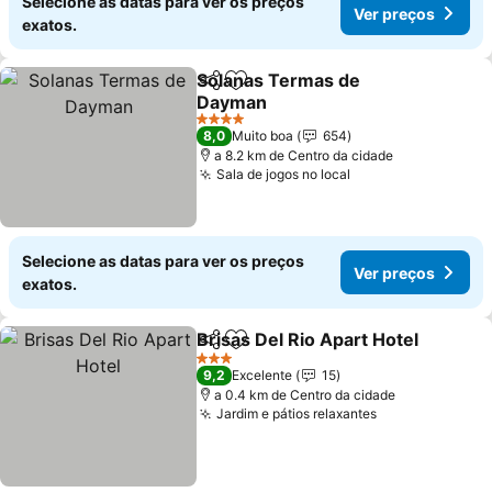
Selecione as datas para ver os preços
Ver preços
exatos.
Solanas Termas de
Partilhar
Adicionar aos favoritos
Dayman
4 Estrelas
8,0
Muito boa
654
a 8.2 km de Centro da cidade
Sala de jogos no local
Selecione as datas para ver os preços
Ver preços
exatos.
Brisas Del Rio Apart Hotel
Partilhar
Adicionar aos favoritos
3 Estrelas
9,2
Excelente
15
a 0.4 km de Centro da cidade
Jardim e pátios relaxantes