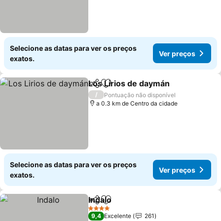
Selecione as datas para ver os preços
Ver preços
exatos.
Los Lirios de daymán
Partilhar
Adicionar aos favoritos
/
Pontuação não disponível
a 0.3 km de Centro da cidade
Selecione as datas para ver os preços
Ver preços
exatos.
Indalo
Partilhar
Adicionar aos favoritos
4 Estrelas
9,4
Excelente
261