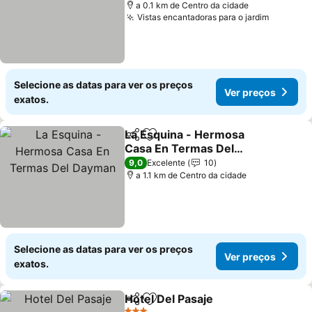
a 0.1 km de Centro da cidade
Vistas encantadoras para o jardim
Selecione as datas para ver os preços
Ver preços
exatos.
La Esquina - Hermosa
Partilhar
Adicionar aos favoritos
Casa En Termas Del
Dayman
9,0
Excelente
10
a 1.1 km de Centro da cidade
Selecione as datas para ver os preços
Ver preços
exatos.
Hotel Del Pasaje
Partilhar
Adicionar aos favoritos