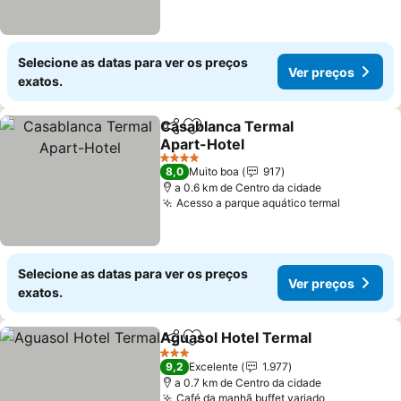
Selecione as datas para ver os preços
Ver preços
exatos.
Casablanca Termal
Partilhar
Adicionar aos favoritos
Apart-Hotel
4 Estrelas
8,0
Muito boa
917
a 0.6 km de Centro da cidade
Acesso a parque aquático termal
Selecione as datas para ver os preços
Ver preços
exatos.
Aguasol Hotel Termal
Partilhar
Adicionar aos favoritos
3 Estrelas
9,2
Excelente
1.977
a 0.7 km de Centro da cidade
Café da manhã buffet variado