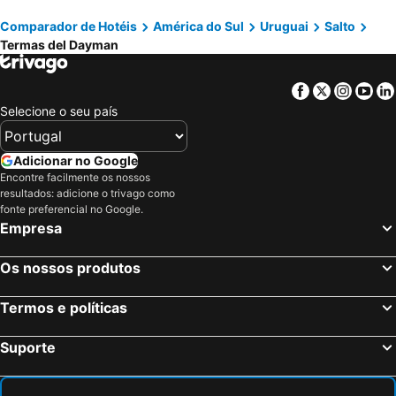
Punta del Diablo, Rocha Hotéis
Chuy, Rocha Hotéis
Comparador de Hotéis
América do Sul
Uruguai
Salto
Piriápolis, Maldonado Hotéis
La Paloma, Rocha Hotéis
Termas del Dayman
Facebook
Twitter
Insta
Yo
Selecione o seu país
Adicionar no Google
Encontre facilmente os nossos
resultados: adicione o trivago como
fonte preferencial no Google.
Empresa
Os nossos produtos
Termos e políticas
Suporte