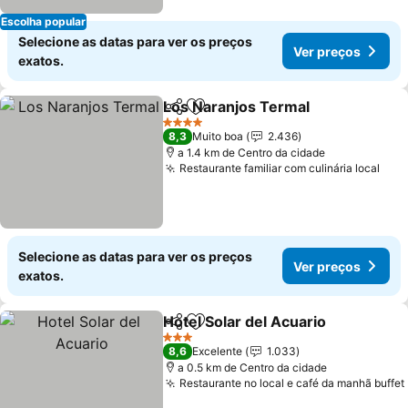
Escolha popular
Selecione as datas para ver os preços
Ver preços
exatos.
Los Naranjos Termal
Partilhar
Adicionar aos favoritos
4 Estrelas
8,3
Muito boa
2.436
a 1.4 km de Centro da cidade
Restaurante familiar com culinária local
Selecione as datas para ver os preços
Ver preços
exatos.
Hotel Solar del Acuario
Partilhar
Adicionar aos favoritos
3 Estrelas
8,6
Excelente
1.033
a 0.5 km de Centro da cidade
Restaurante no local e café da manhã buffet