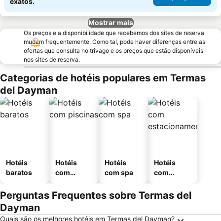
exatos.
Mostrar mais
Os preços e a disponibilidade que recebemos dos sites de reserva
mudam frequentemente. Como tal, pode haver diferenças entre as
ofertas que consulta no trivago e os preços que estão disponíveis
nos sites de reserva.
Categorias de hotéis populares em Termas
del Dayman
Hotéis
Hotéis
Hotéis
Hotéis
baratos
com
com spa
com
piscinas
estaciona
mento
Perguntas Frequentes sobre Termas del
Dayman
Quais são os melhores hotéis em Termas del Dayman?