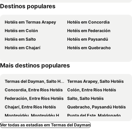
Destinos populares
Hotéis em Termas Arapey
Hotéis em Concordia
Hotéis em Colón
Hotéis em Federación
Hotéis em Salto
Hotéis em Paysandú
Hotéis em Chajarí
Hotéis em Quebracho
Mais destinos populares
Termas del Dayman, Salto Hotéis
Termas Arapey, Salto Hotéis
Concordia, Entre Ríos Hotéis
Colón, Entre Ríos Hotéis
Federación, Entre Ríos Hotéis
Salto, Salto Hotéis
Chajarí, Entre Ríos Hotéis
Quebracho, Paysandú Hotéis
Montevidéu, Montevidéu Hotéis
Punta del Este, Maldonado Hotéis
Colonia del Sacramento, Colônia Hotéis
Rivera, Rivera Hotéis
Ver todas as estadias em Termas del Dayman