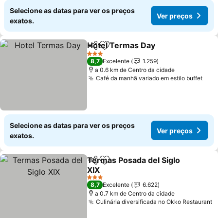
Selecione as datas para ver os preços
Ver preços
exatos.
Hotel Termas Day
Partilhar
Adicionar aos favoritos
3 Estrelas
8,7
Excelente
1.259
a 0.6 km de Centro da cidade
Café da manhã variado em estilo buffet
Selecione as datas para ver os preços
Ver preços
exatos.
Termas Posada del Siglo
Partilhar
Adicionar aos favoritos
XIX
3 Estrelas
8,7
Excelente
6.622
a 0.7 km de Centro da cidade
Culinária diversificada no Okko Restaurant