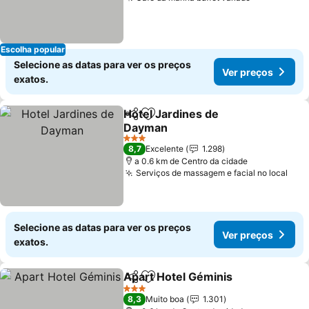
Escolha popular
Selecione as datas para ver os preços
Ver preços
exatos.
Hotel Jardines de
Partilhar
Adicionar aos favoritos
Dayman
3 Estrelas
8,7
Excelente
1.298
a 0.6 km de Centro da cidade
Serviços de massagem e facial no local
Selecione as datas para ver os preços
Ver preços
exatos.
Apart Hotel Géminis
Partilhar
Adicionar aos favoritos
3 Estrelas
8,3
Muito boa
1.301