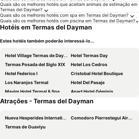
Quais são os melhores hotéis que aceitam animais de estimação em
Termas del Dayman?
Quais são os melhores hotéis com spa em Termas del Dayman?
Quais são os melhores hotéis com piscina em Termas del Dayman?
Hotéis em Termas del Dayman
Estes hotéis também poderão interessá-lo...
Hotel Village Termas de Dayman
Hotel Termas Day
Termas Posada del Siglo XIX
Hotel Los Cedros
Hotel Federico I
Cristobal Hotel Boutique
Los Naranjos Termal
Hotel Del Pasaje
Mayim Hotel Termal & Spa
Apart Hotel Géminis
Atrações - Termas del Dayman
Hotel La Posta del Dayman
Hotel Termal Dayman
Hotel Tia
Hotel Salto Grande
Nueva Hesperides International Airport
Comodoro Pierrestegui Airport
H2O Termal
Termas de Guaviyu