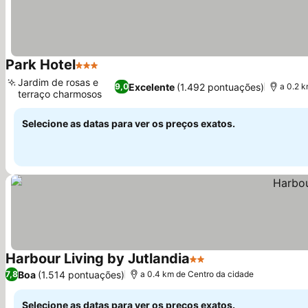
Park Hotel
3 Estrelas
Jardim de rosas e
Excelente
(1.492 pontuações)
9,0
a 0.2 
terraço charmosos
Selecione as datas para ver os preços exatos.
Harbour Living by Jutlandia
2 Estrelas
Boa
(1.514 pontuações)
7,8
a 0.4 km de Centro da cidade
Selecione as datas para ver os preços exatos.