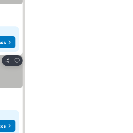
ços
Adicionar aos favoritos
Partilhar
ços