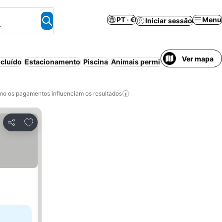
PT · €
Menu
Iniciar sessão
.
Ver mapa
cluído
Estacionamento
Piscina
Animais permitidos
Cancelament
o os pagamentos influenciam os resultados
Adicionar aos favoritos
Partilhar