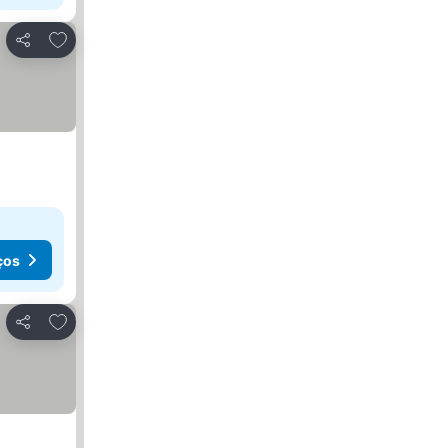
Adicionar aos favoritos
Partilhar
ços
Adicionar aos favoritos
Partilhar