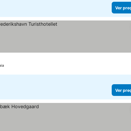
Ver pre
s
aia
Ver pre