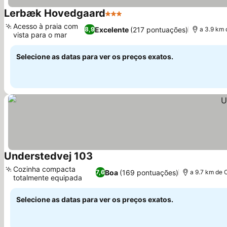
Lerbæk Hovedgaard
3 Estrelas
Acesso à praia com
Excelente
(217 pontuações)
8,9
a 3.9 km 
vista para o mar
Selecione as datas para ver os preços exatos.
Understedvej 103
Cozinha compacta
Boa
(169 pontuações)
7,6
a 9.7 km de 
totalmente equipada
Selecione as datas para ver os preços exatos.