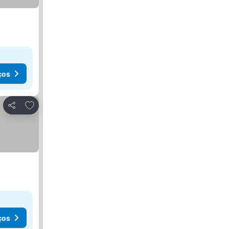
ços
Adicionar aos favoritos
Partilhar
ços