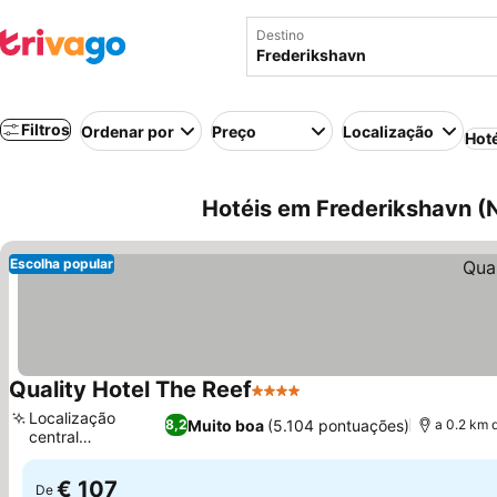
Destino
Filtros
Ordenar por
Preço
Localização
Hot
Hotéis em Frederikshavn (N
Escolha popular
Quality Hotel The Reef
4 Estrelas
Localização
Muito boa
(5.104 pontuações)
8,2
a 0.2 km 
central
privilegiada
€ 107
De