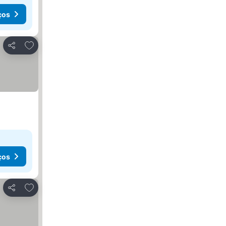
ços
Adicionar aos favoritos
Partilhar
ços
Adicionar aos favoritos
Partilhar