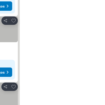
ços
Adicionar aos favoritos
Partilhar
ços
Adicionar aos favoritos
Partilhar