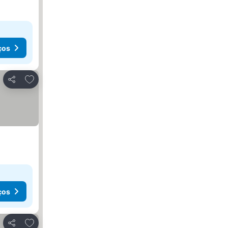
ços
Adicionar aos favoritos
Partilhar
ços
Adicionar aos favoritos
Partilhar