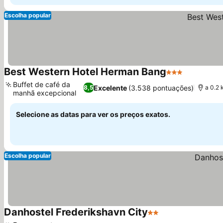
Escolha popular
Best Western Hotel Herman Bang
3 Estrelas
Buffet de café da
Excelente
(3.538 pontuações)
8,5
a 0.2 
manhã excepcional
Selecione as datas para ver os preços exatos.
Escolha popular
Danhostel Frederikshavn City
2 Estrelas