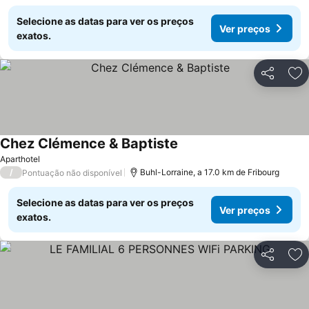
Selecione as datas para ver os preços
Ver preços
exatos.
Partilhar
Ad
Chez Clémence & Baptiste
Aparthotel
/
Buhl-Lorraine, a 17.0 km de Fribourg
Pontuação não disponível
Selecione as datas para ver os preços
Ver preços
exatos.
Partilhar
Ad