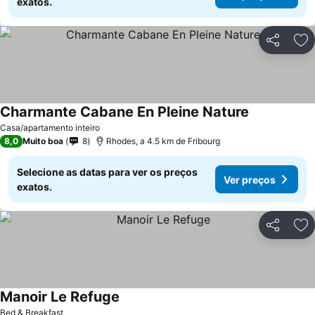
exatos.
Partilhar
Ad
Charmante Cabane En Pleine Nature
Casa/apartamento inteiro
8,0
Muito boa
8
Rhodes, a 4.5 km de Fribourg
Selecione as datas para ver os preços
Ver preços
exatos.
Partilhar
Ad
Manoir Le Refuge
Bed & Breakfast