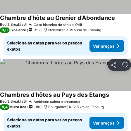
Chambre d'hôte au Grenier d'Abondance
Bed & Breakfast
Casa histórica do século XVIII
9,0
Excelente
352
Niderviller, a 19.5 km de Fribourg
Selecione as datas para ver os preços
Ver preços
exatos.
Partilhar
Ad
Chambres d'hôtes au Pays des Etangs
Bed & Breakfast
Ambiente calmo e charmoso
8,4
Muito boa
180
Bourgaltroff, a 12.8 km de Fribourg
Selecione as datas para ver os preços
Ver preços
exatos.