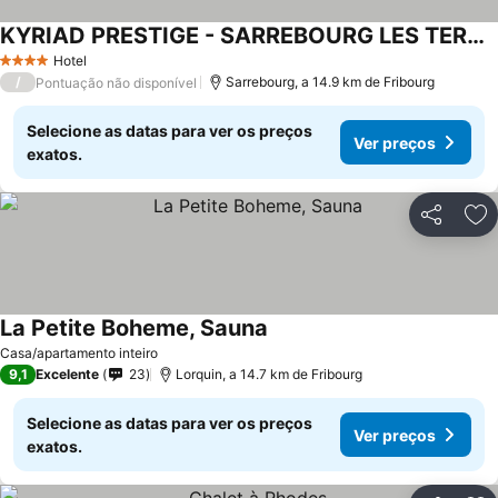
KYRIAD PRESTIGE - SARREBOURG LES TERRASSES
Hotel
4 Estrelas
/
Sarrebourg, a 14.9 km de Fribourg
Pontuação não disponível
Selecione as datas para ver os preços
Ver preços
exatos.
Partilhar
Ad
La Petite Boheme, Sauna
Casa/apartamento inteiro
9,1
Excelente
23
Lorquin, a 14.7 km de Fribourg
Selecione as datas para ver os preços
Ver preços
exatos.