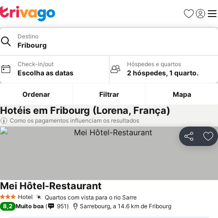
Favoritos
Iniciar
Me
Destino
Fribourg
Check-in/out
Hóspedes e quartos
Escolha as datas
2 hóspedes, 1 quarto.
Ordenar
Filtrar
Mapa
Hotéis em Fribourg (Lorena, França)
Como os pagamentos influenciam os resultados
Partilhar
Ad
Mei Hôtel-Restaurant
Hotel
Quartos com vista para o rio Sarre
3 Estrelas
8,2
Muito boa
951
Sarrebourg, a 14.6 km de Fribourg