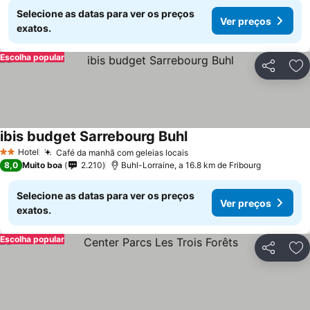
Selecione as datas para ver os preços
Ver preços
exatos.
Escolha popular
Partilhar
Ad
ibis budget Sarrebourg Buhl
Hotel
Café da manhã com geleias locais
2 Estrelas
8,0
Muito boa
2.210
Buhl-Lorraine, a 16.8 km de Fribourg
Selecione as datas para ver os preços
Ver preços
exatos.
Escolha popular
Partilhar
Ad