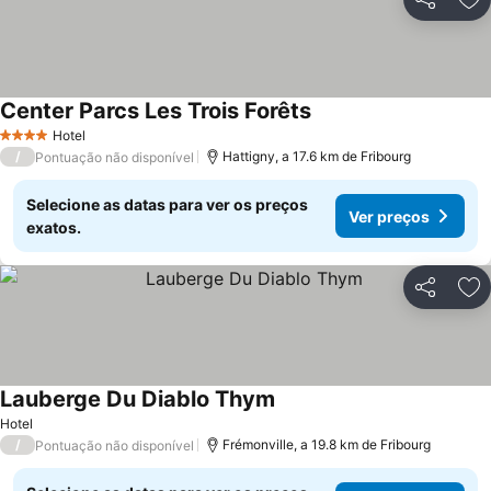
Partilhar
Ad
Center Parcs Les Trois Forêts
Hotel
4 Estrelas
/
Hattigny, a 17.6 km de Fribourg
Pontuação não disponível
Selecione as datas para ver os preços
Ver preços
exatos.
Partilhar
Ad
Lauberge Du Diablo Thym
Hotel
/
Frémonville, a 19.8 km de Fribourg
Pontuação não disponível