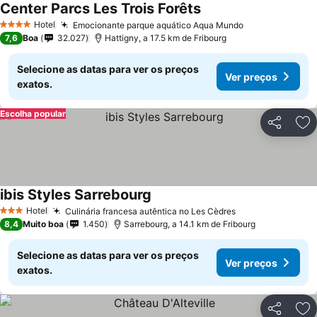
Center Parcs Les Trois Forêts
Hotel
Emocionante parque aquático Aqua Mundo
4 Estrelas
7,6
Boa
32.027
Hattigny, a 17.5 km de Fribourg
Selecione as datas para ver os preços
Ver preços
exatos.
Escolha popular
Partilhar
Ad
ibis Styles Sarrebourg
Hotel
Culinária francesa autêntica no Les Cèdres
3 Estrelas
8,4
Muito boa
1.450
Sarrebourg, a 14.1 km de Fribourg
Selecione as datas para ver os preços
Ver preços
exatos.
Partilhar
Ad