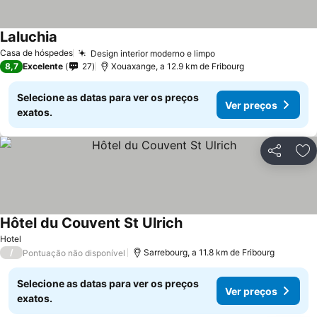
Laluchia
Casa de hóspedes
Design interior moderno e limpo
8,7
Excelente
27
Xouaxange, a 12.9 km de Fribourg
Selecione as datas para ver os preços
Ver preços
exatos.
Partilhar
Ad
Hôtel du Couvent St Ulrich
Hotel
/
Sarrebourg, a 11.8 km de Fribourg
Pontuação não disponível
Selecione as datas para ver os preços
Ver preços
exatos.