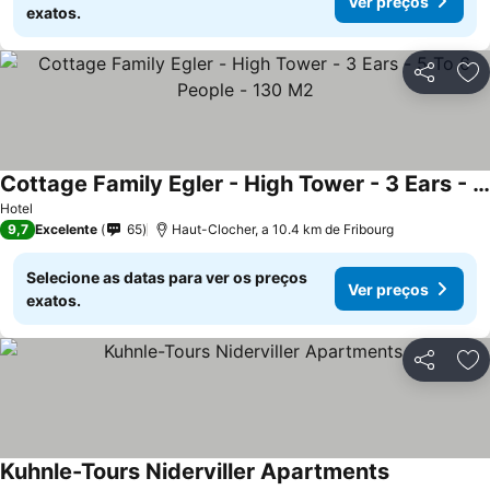
Ver preços
exatos.
Partilhar
Ad
Cottage Family Egler - High Tower - 3 Ears - 5 To 6 People - 130 M2
Hotel
9,7
Excelente
65
Haut-Clocher, a 10.4 km de Fribourg
Selecione as datas para ver os preços
Ver preços
exatos.
Partilhar
Ad
Kuhnle-Tours Niderviller Apartments