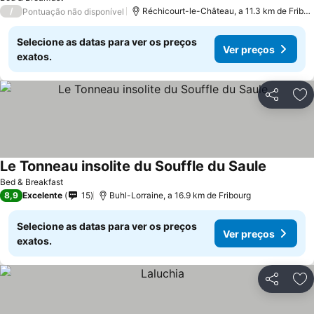
/
Réchicourt-le-Château, a 11.3 km de Fribourg
Pontuação não disponível
Selecione as datas para ver os preços
Ver preços
exatos.
Partilhar
Ad
Le Tonneau insolite du Souffle du Saule
Bed & Breakfast
8,9
Excelente
15
Buhl-Lorraine, a 16.9 km de Fribourg
Selecione as datas para ver os preços
Ver preços
exatos.
Partilhar
Ad