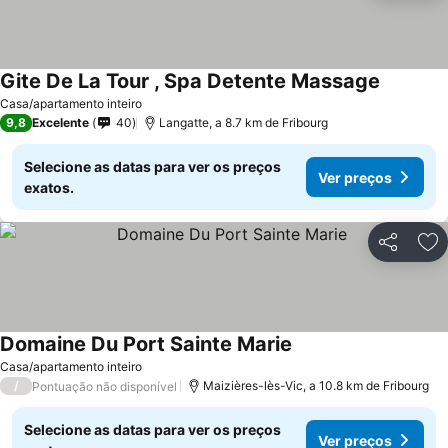
Gite De La Tour , Spa Detente Massage
Casa/apartamento inteiro
9,8
Excelente
40
Langatte, a 8.7 km de Fribourg
Selecione as datas para ver os preços
Ver preços
exatos.
Partilhar
Ad
Domaine Du Port Sainte Marie
Casa/apartamento inteiro
/
Maizières-lès-Vic, a 10.8 km de Fribourg
Pontuação não disponível
Selecione as datas para ver os preços
Ver preços