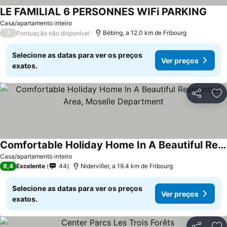
LE FAMILIAL 6 PERSONNES WIFi PARKING
Casa/apartamento inteiro
/
Bébing, a 12.0 km de Fribourg
Pontuação não disponível
Selecione as datas para ver os preços
Ver preços
exatos.
Partilhar
Ad
Comfortable Holiday Home In A Beautiful Residential Area, Moselle Department
Casa/apartamento inteiro
9,4
Excelente
44
Niderviller, a 19.4 km de Fribourg
Selecione as datas para ver os preços
Ver preços
exatos.