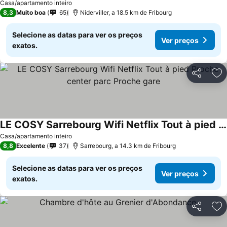
Casa/apartamento inteiro
8,3
Muito boa
65
Niderviller, a 18.5 km de Fribourg
Selecione as datas para ver os preços
Ver preços
exatos.
Partilhar
Ad
LE COSY Sarrebourg Wifi Netflix Tout à pied Proche center parc Proche gare
Casa/apartamento inteiro
8,8
Excelente
37
Sarrebourg, a 14.3 km de Fribourg
Selecione as datas para ver os preços
Ver preços
exatos.
Partilhar
Ad