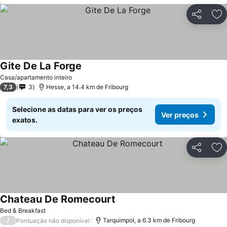
Partilhar
Ad
Gite De La Forge
Casa/apartamento inteiro
7,3
3
Hesse, a 14.4 km de Fribourg
Selecione as datas para ver os preços
Ver preços
exatos.
Partilhar
Ad
Chateau De Romecourt
Bed & Breakfast
/
Tarquimpol, a 6.3 km de Fribourg
Pontuação não disponível