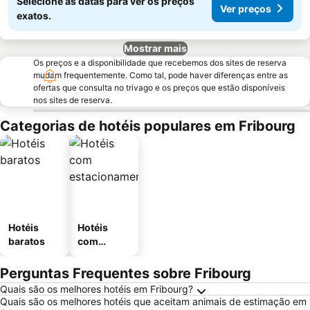
Selecione as datas para ver os preços
Ver preços
exatos.
Mostrar mais
Os preços e a disponibilidade que recebemos dos sites de reserva
mudam frequentemente. Como tal, pode haver diferenças entre as
ofertas que consulta no trivago e os preços que estão disponíveis
nos sites de reserva.
Categorias de hotéis populares em Fribourg
Hotéis
Hotéis
baratos
com
estaciona
mento
Perguntas Frequentes sobre Fribourg
Quais são os melhores hotéis em Fribourg?
Quais são os melhores hotéis que aceitam animais de estimação em