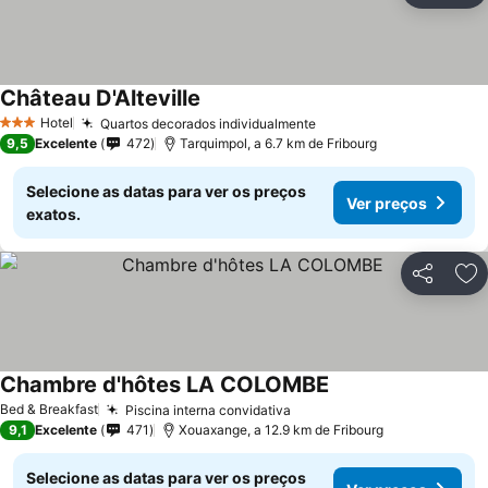
Château D'Alteville
Hotel
Quartos decorados individualmente
3 Estrelas
9,5
Excelente
472
Tarquimpol, a 6.7 km de Fribourg
Selecione as datas para ver os preços
Ver preços
exatos.
Partilhar
Ad
Chambre d'hôtes LA COLOMBE
Bed & Breakfast
Piscina interna convidativa
9,1
Excelente
471
Xouaxange, a 12.9 km de Fribourg
Selecione as datas para ver os preços