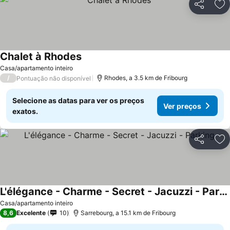
Partilhar
Ad
Chalet à Rhodes
Casa/apartamento inteiro
/
Rhodes, a 3.5 km de Fribourg
Pontuação não disponível
Selecione as datas para ver os preços
Ver preços
exatos.
Partilhar
Ad
L'élégance - Charme - Secret - Jacuzzi - Parking
Casa/apartamento inteiro
8,6
Excelente
10
Sarrebourg, a 15.1 km de Fribourg