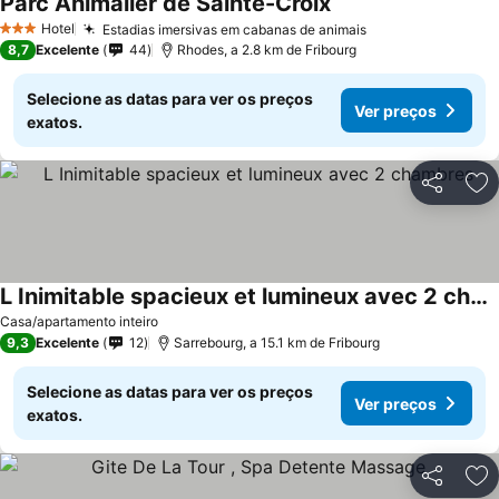
Parc Animalier de Sainte-Croix
Hotel
Estadias imersivas em cabanas de animais
3 Estrelas
8,7
Excelente
44
Rhodes, a 2.8 km de Fribourg
Selecione as datas para ver os preços
Ver preços
exatos.
Partilhar
Ad
L Inimitable spacieux et lumineux avec 2 chambres
Casa/apartamento inteiro
9,3
Excelente
12
Sarrebourg, a 15.1 km de Fribourg
Selecione as datas para ver os preços
Ver preços
exatos.
Partilhar
Ad