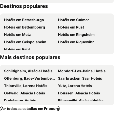
Destinos populares
Water garden
Nancy-Essey Airport
Musée de l'Histoire du Fer
Eglise de Nomeny
Hotéis em Estrasburgo
Hotéis em Colmar
Hotéis em Bettembourg
Hotéis em Rust
Hotéis em Metz
Hotéis em Ringsheim
Hotéis em Geispolsheim
Hotéis em Riquewihr
Hotéis em Kehl
Mais destinos populares
Schiltigheim, Alsácia Hotéis
Mondorf-Les-Bains, Hotéis
Offenburg, Bade-Vurtemberga Hotéis
Saarbrucken, Saar Hotéis
Thionville, Lorena Hotéis
Yutz, Lorena Hotéis
Ostwald, Alsácia Hotéis
Houssen, Alsácia Hotéis
Dudelange, Hotéis
Ribeauvillé, Alsácia Hotéis
Wintzenheim, Alsácia Hotéis
Eguisheim, Alsácia Hotéis
Ver todas as estadias em Fribourg