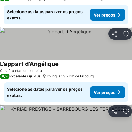
Selecione as datas para ver os preços
Ver preços
exatos.
Partilhar
Ad
L'appart d'Angélique
Casa/apartamento inteiro
8,9
Excelente
40
Imling, a 13.2 km de Fribourg
Selecione as datas para ver os preços
Ver preços
exatos.
Partilhar
Ad