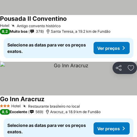
Pousada Il Conventino
Ver preços
Hotel
Antigo convento histórico
Ver preços
8,2
Muito boa
378
Santa Teresa, a 19.2 km de Fundão
Selecione as datas para ver os preços
Ver preços
exatos.
Partilhar
Ad
Go Inn Aracruz
Ver preços
Hotel
Restaurante brasileiro no local
Ver preços
3 Estrelas
8,5
Excelente
569
Aracruz, a 18.9 km de Fundão
Selecione as datas para ver os preços
Ver preços
exatos.