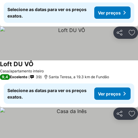
Selecione as datas para ver os preços
Ver preços
exatos.
Partilhar
Ad
Loft DU VÔ
Ver preços
Casa/apartamento inteiro
9,4
Excelente
39
Santa Teresa, a 19.3 km de Fundão
Selecione as datas para ver os preços
Ver preços
exatos.
Partilhar
Ad