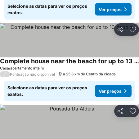
Selecione as datas para ver os preços
Ver preços
exatos.
Partilhar
Ad
Complete house near the beach for up to 13 people.
Ver preços
Casa/apartamento inteiro
/
a 25.8 km de Centro da cidade
Pontuação não disponível
Selecione as datas para ver os preços
Ver preços
exatos.
Partilhar
Ad