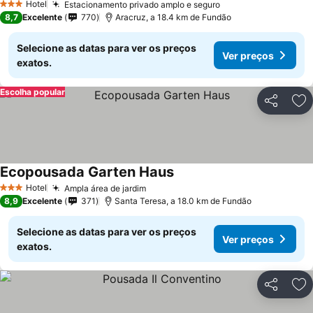
Hotel
Estacionamento privado amplo e seguro
Ver preços
3 Estrelas
8,7
Excelente
770
Aracruz, a 18.4 km de Fundão
Selecione as datas para ver os preços
Ver preços
exatos.
Escolha popular
Partilhar
Ad
Ecopousada Garten Haus
Ver preços
Hotel
Ampla área de jardim
Ver preços
3 Estrelas
8,9
Excelente
371
Santa Teresa, a 18.0 km de Fundão
Selecione as datas para ver os preços
Ver preços
exatos.
Partilhar
Ad