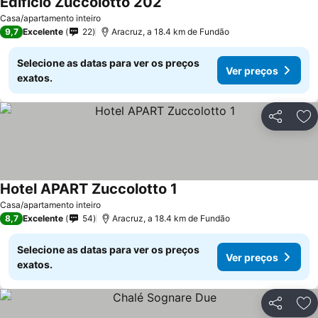
Edificio Zuccolotto 202
Ver preços
Casa/apartamento inteiro
9,7
Excelente
22
Aracruz, a 18.4 km de Fundão
Selecione as datas para ver os preços
Ver preços
exatos.
Partilhar
Ad
Hotel APART Zuccolotto 1
Ver preços
Casa/apartamento inteiro
8,7
Excelente
54
Aracruz, a 18.4 km de Fundão
Selecione as datas para ver os preços
Ver preços
exatos.
Partilhar
Ad