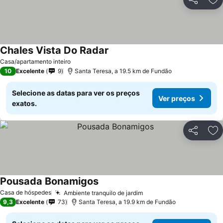
Partilhar
Ad
Chales Vista Do Radar
Ver preços
Casa/apartamento inteiro
10
Excelente
9
Santa Teresa, a 19.5 km de Fundão
Selecione as datas para ver os preços
Ver preços
exatos.
Partilhar
Ad
Pousada Bonamigos
Ver preços
Casa de hóspedes
Ambiente tranquilo de jardim
Ver preços
9,3
Excelente
73
Santa Teresa, a 19.9 km de Fundão