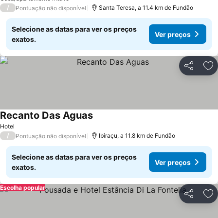
/
Santa Teresa, a 11.4 km de Fundão
Pontuação não disponível
Selecione as datas para ver os preços
Ver preços
exatos.
Partilhar
Ad
Recanto Das Aguas
Ver preços
Hotel
/
Ibiraçu, a 11.8 km de Fundão
Pontuação não disponível
Selecione as datas para ver os preços
Ver preços
exatos.
Escolha popular
Partilhar
Ad