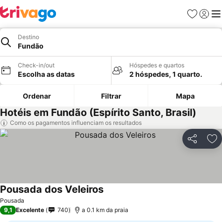
Favoritos
Iniciar
Me
Destino
Fundão
Check-in/out
Hóspedes e quartos
Escolha as datas
2 hóspedes, 1 quarto.
Ordenar
Filtrar
Mapa
Hotéis em Fundão (Espírito Santo, Brasil)
Como os pagamentos influenciam os resultados
Partilhar
Ad
Pousada dos Veleiros
Ver preços
Pousada
9,1
Excelente
740
a 0.1 km da praia