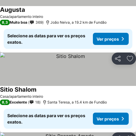
Augusta
Ver preços
Casa/apartamento inteiro
8,3
Muito boa
369
João Neiva, a 19.2 km de Fundão
Selecione as datas para ver os preços
Ver preços
exatos.
Partilhar
Ad
Sitio Shalom
Ver preços
Casa/apartamento inteiro
8,5
Excelente
18
Santa Teresa, a 15.4 km de Fundão
Selecione as datas para ver os preços
Ver preços
exatos.