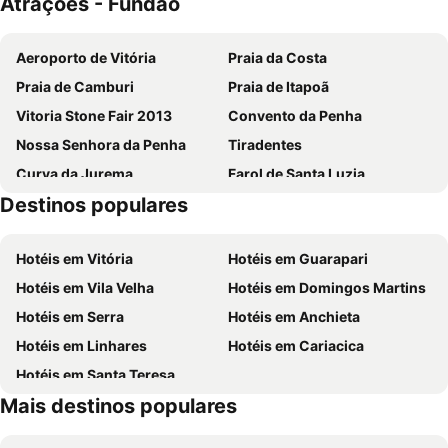
Atrações - Fundão
Aeroporto de Vitória
Praia da Costa
Praia de Camburi
Praia de Itapoã
Vitoria Stone Fair 2013
Convento da Penha
Nossa Senhora da Penha
Tiradentes
Curva da Jurema
Farol de Santa Luzia
Destinos populares
Centro de Convenções de Vitória
Arraiás Festival
Mec Show 6th Metal Mechanics, Power and Automations Fair
EXPOTUR 2013 9ª Salão de Turismo e do Artesanato do Espírito Santo
Hotéis em Vitória
Hotéis em Guarapari
BPM Boot Camp & CBPP Exam
Hotéis em Vila Velha
Hotéis em Domingos Martins
Hotéis em Serra
Hotéis em Anchieta
Hotéis em Linhares
Hotéis em Cariacica
Hotéis em Santa Teresa
Mais destinos populares