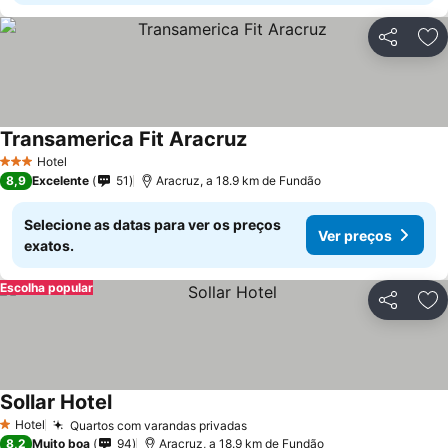
Partilhar
Ad
Transamerica Fit Aracruz
Ver preços
Hotel
3 Estrelas
8,9
Excelente
51
Aracruz, a 18.9 km de Fundão
Selecione as datas para ver os preços
Ver preços
exatos.
Escolha popular
Partilhar
Ad
Sollar Hotel
Ver preços
Hotel
Quartos com varandas privadas
Ver preços
1 Estrelas
8,2
Muito boa
94
Aracruz, a 18.9 km de Fundão