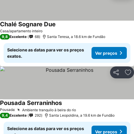
Chalé Sognare Due
Ver preços
Casa/apartamento inteiro
9,8
Excelente
68
Santa Teresa, a 18.6 km de Fundão
Selecione as datas para ver os preços
Ver preços
exatos.
Partilhar
Ad
Pousada Serraninhos
Ver preços
Pousada
Ambiente tranquilo à beira do rio
Ver preços
9,4
Excelente
292
Santa Leopoldina, a 19.6 km de Fundão
Selecione as datas para ver os preços
Ver preços