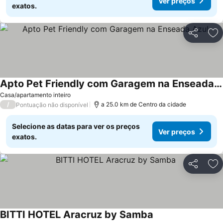
Ver preços
exatos.
Partilhar
Ad
Apto Pet Friendly com Garagem na Enseada Azul
Ver preços
Casa/apartamento inteiro
/
a 25.0 km de Centro da cidade
Pontuação não disponível
Selecione as datas para ver os preços
Ver preços
exatos.
Partilhar
Ad
BITTI HOTEL Aracruz by Samba
Ver preços