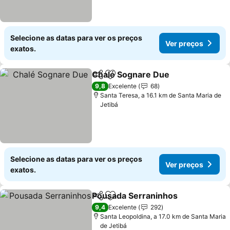
Selecione as datas para ver os preços
Ver preços
exatos.
Chalé Sognare Due
Partilhar
Adicionar aos favoritos
Ver pr
9,8
Excelente
68
Santa Teresa, a 16.1 km de Santa Maria de
Jetibá
Selecione as datas para ver os preços
Ver preços
exatos.
Pousada Serraninhos
Partilhar
Adicionar aos favoritos
Ver 
9,4
Excelente
292
Santa Leopoldina, a 17.0 km de Santa Maria
de Jetibá