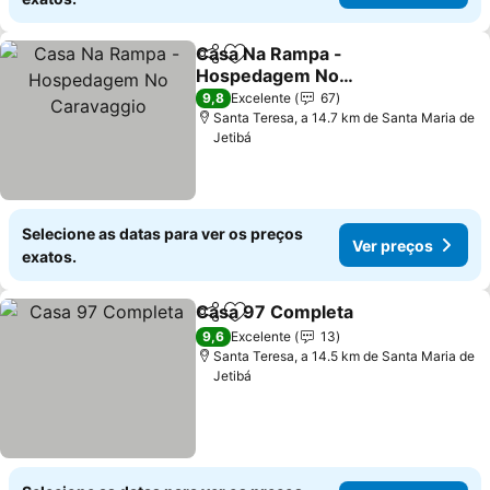
Casa Na Rampa -
Partilhar
Adicionar aos favoritos
Hospedagem No
Caravaggio
Ver preços
9,8
Excelente
67
Santa Teresa, a 14.7 km de Santa Maria de
Jetibá
Selecione as datas para ver os preços
Ver preços
exatos.
Casa 97 Completa
Partilhar
Adicionar aos favoritos
Ver pre
9,6
Excelente
13
Santa Teresa, a 14.5 km de Santa Maria de
Jetibá