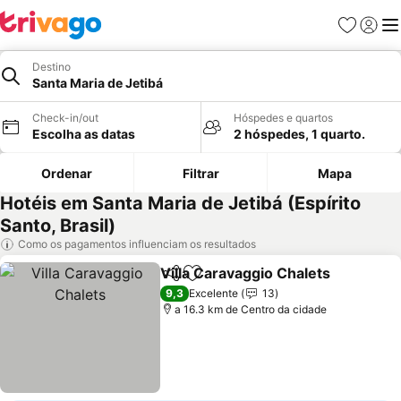
Favoritos
Iniciar
Me
Destino
Santa Maria de Jetibá
Check-in/out
Hóspedes e quartos
Escolha as datas
2 hóspedes, 1 quarto.
Ordenar
Filtrar
Mapa
Hotéis em Santa Maria de Jetibá (Espírito
Santo, Brasil)
Como os pagamentos influenciam os resultados
Villa Caravaggio Chalets
Partilhar
Adicionar aos favoritos
V
9,3
Excelente
13
a 16.3 km de Centro da cidade