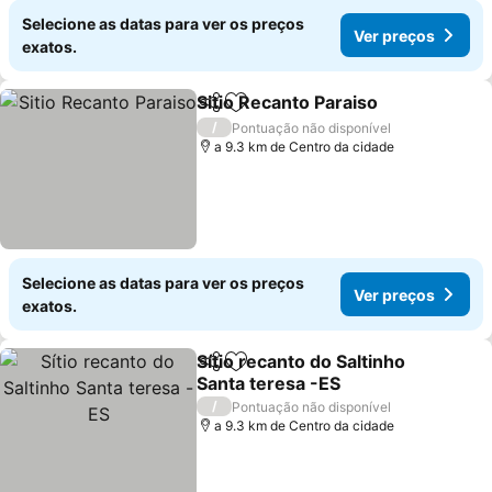
Selecione as datas para ver os preços
Ver preços
exatos.
Sitio Recanto Paraiso
Partilhar
Adicionar aos favoritos
Ver 
/
Pontuação não disponível
a 9.3 km de Centro da cidade
Selecione as datas para ver os preços
Ver preços
exatos.
Sítio recanto do Saltinho
Partilhar
Adicionar aos favoritos
Santa teresa -ES
Ver preços
/
Pontuação não disponível
a 9.3 km de Centro da cidade