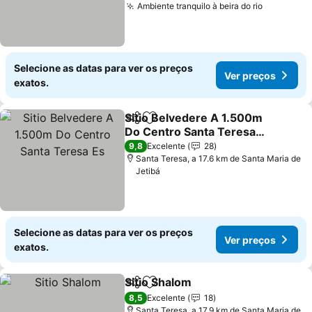
Ambiente tranquilo à beira do rio
Ver preç
Selecione as datas para ver os preços
Ver preços
exatos.
Sitio Belvedere A 1.500m
Partilhar
Adicionar aos favoritos
Do Centro Santa Teresa
Es
Ver preços
9,8
Excelente
28
Santa Teresa, a 17.6 km de Santa Maria de
Jetibá
Selecione as datas para ver os preços
Ver preços
exatos.
Sitio Shalom
Partilhar
Adicionar aos favoritos
Ver preços
8,5
Excelente
18
Santa Teresa, a 17.9 km de Santa Maria de