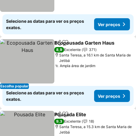
Selecione as datas para ver os preços
Ver preços
exatos.
Ecopousada Garten Haus
Partilhar
Adicionar aos favoritos
8,9
Excelente
371
Santa Teresa, a 16.1 km de Santa Maria de
Jetibá
Ampla área de jardim
Ver preços
Escolha popular
Selecione as datas para ver os preços
Ver preços
exatos.
Pousada Elite
Partilhar
Adicionar aos favoritos
Ver preços
9,3
Excelente
18
Santa Teresa, a 15.3 km de Santa Maria de
Jetibá