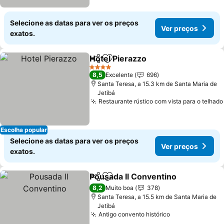
Selecione as datas para ver os preços
Ver preços
exatos.
Hotel Pierazzo
Partilhar
Adicionar aos favoritos
Ver preços
4 Estrelas
8,5
Excelente
696
Santa Teresa, a 15.3 km de Santa Maria de
Jetibá
Restaurante rústico com vista para o telhado
Escolha popular
Selecione as datas para ver os preços
Ver preços
exatos.
Pousada Il Conventino
Partilhar
Adicionar aos favoritos
Ver
8,2
Muito boa
378
Santa Teresa, a 15.5 km de Santa Maria de
Jetibá
Antigo convento histórico
Ver preços