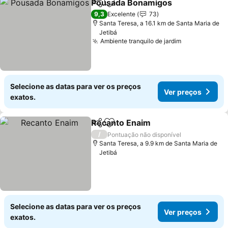
Pousada Bonamigos
Partilhar
Adicionar aos favoritos
Ver p
9,3
Excelente
73
Santa Teresa, a 16.1 km de Santa Maria de
Jetibá
Ambiente tranquilo de jardim
Ver preços
Selecione as datas para ver os preços
Ver preços
exatos.
Recanto Enaim
Partilhar
Adicionar aos favoritos
Ver preços
/
Pontuação não disponível
Santa Teresa, a 9.9 km de Santa Maria de
Jetibá
Selecione as datas para ver os preços
Ver preços
exatos.