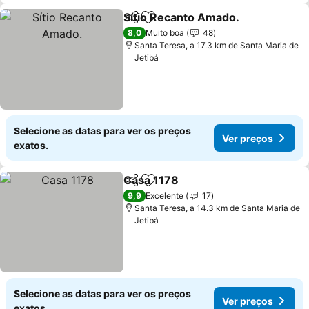
Sítio Recanto Amado.
Partilhar
Adicionar aos favoritos
Ver 
8,0
Muito boa
48
Santa Teresa, a 17.3 km de Santa Maria de
Jetibá
Selecione as datas para ver os preços
Ver preços
exatos.
Casa 1178
Partilhar
Adicionar aos favoritos
Ver preços
9,9
Excelente
17
Santa Teresa, a 14.3 km de Santa Maria de
Jetibá
Selecione as datas para ver os preços
Ver preços
exatos.