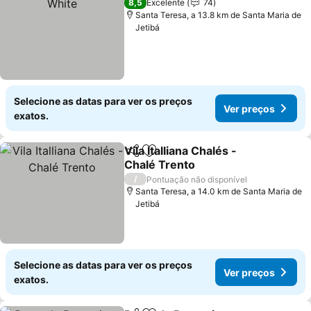
8,5
Excelente
74
Santa Teresa, a 13.8 km de Santa Maria de
Jetibá
Selecione as datas para ver os preços
Ver preços
exatos.
Vila Italliana Chalés -
Partilhar
Adicionar aos favoritos
Chalé Trento
Ver preços
/
Pontuação não disponível
Santa Teresa, a 14.0 km de Santa Maria de
Jetibá
Selecione as datas para ver os preços
Ver preços
exatos.