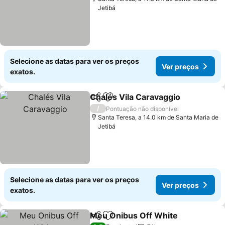
Jetibá
Selecione as datas para ver os preços
Ver preços
exatos.
Chalés Vila Caravaggio
Partilhar
Adicionar aos favoritos
Ver
/
Pontuação não disponível
Santa Teresa, a 14.0 km de Santa Maria de
Jetibá
Selecione as datas para ver os preços
Ver preços
exatos.
Meu Onibus Off White
Partilhar
Adicionar aos favoritos
Ver