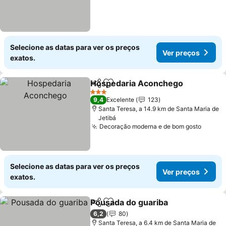
Selecione as datas para ver os preços
Ver preços
exatos.
Hospedaria Aconchego
Partilhar
Adicionar aos favoritos
Ve
3 Estrelas
9,4
Excelente
123
Santa Teresa, a 14.9 km de Santa Maria de
Jetibá
Decoração moderna e de bom gosto
Ver pr
Selecione as datas para ver os preços
Ver preços
exatos.
Pousada do guariba
Partilhar
Adicionar aos favoritos
Ver pr
6,2
80
Santa Teresa, a 6.4 km de Santa Maria de