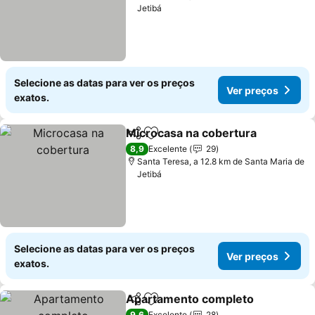
Jetibá
Selecione as datas para ver os preços
Ver preços
exatos.
Microcasa na cobertura
Partilhar
Adicionar aos favoritos
Ve
8,9
Excelente
29
Santa Teresa, a 12.8 km de Santa Maria de
Jetibá
Selecione as datas para ver os preços
Ver preços
exatos.
Apartamento completo
Partilhar
Adicionar aos favoritos
Ve
9,6
Excelente
28