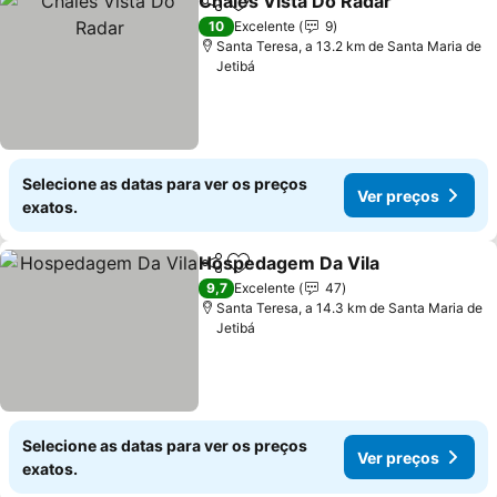
Chales Vista Do Radar
Partilhar
Adicionar aos favoritos
Ver
10
Excelente
9
Santa Teresa, a 13.2 km de Santa Maria de
Jetibá
Selecione as datas para ver os preços
Ver preços
exatos.
Hospedagem Da Vila
Partilhar
Adicionar aos favoritos
Ver p
9,7
Excelente
47
Santa Teresa, a 14.3 km de Santa Maria de
Jetibá
Selecione as datas para ver os preços
Ver preços
exatos.