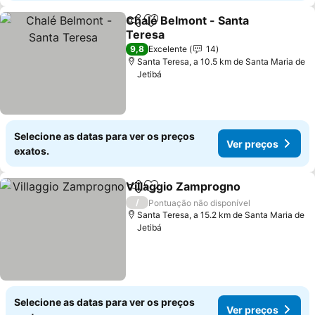
Chalé Belmont - Santa
Partilhar
Adicionar aos favoritos
Teresa
Ver preços
9,8
Excelente
14
Santa Teresa, a 10.5 km de Santa Maria de
Jetibá
Selecione as datas para ver os preços
Ver preços
exatos.
Villaggio Zamprogno
Partilhar
Adicionar aos favoritos
Ver p
/
Pontuação não disponível
Santa Teresa, a 15.2 km de Santa Maria de
Jetibá
Selecione as datas para ver os preços
Ver preços