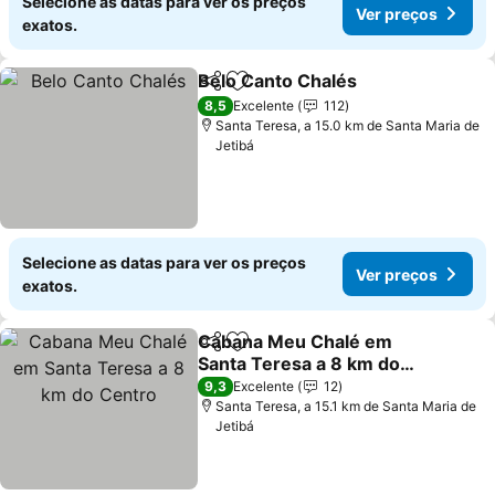
Selecione as datas para ver os preços
Ver preços
exatos.
Belo Canto Chalés
Partilhar
Adicionar aos favoritos
Ver pre
8,5
Excelente
112
Santa Teresa, a 15.0 km de Santa Maria de
Jetibá
Selecione as datas para ver os preços
Ver preços
exatos.
Cabana Meu Chalé em
Partilhar
Adicionar aos favoritos
Santa Teresa a 8 km do
Centro
Ver preços
9,3
Excelente
12
Santa Teresa, a 15.1 km de Santa Maria de
Jetibá