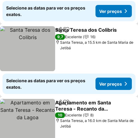
Selecione as datas para ver os preços
Ver preços
exatos.
Santa Teresa dos Colibris
Partilhar
Adicionar aos favoritos
9,7
Excelente
16
Santa Teresa, a 15.5 km de Santa Maria de
Jetibá
Selecione as datas para ver os preços
Ver preços
exatos.
Apartamento em Santa
Partilhar
Adicionar aos favoritos
Teresa - Recanto da
Lagoa
Ver preços
10
Excelente
8
Santa Teresa, a 16.0 km de Santa Maria de
Jetibá