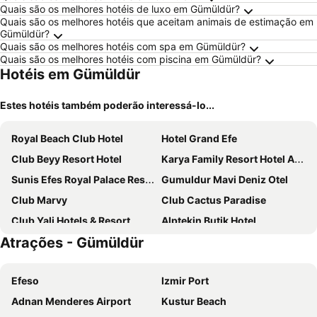
Quais são os melhores hotéis de luxo em Gümüldür?
Quais são os melhores hotéis que aceitam animais de estimação em
Gümüldür?
Quais são os melhores hotéis com spa em Gümüldür?
Quais são os melhores hotéis com piscina em Gümüldür?
Hotéis em Gümüldür
Estes hotéis também poderão interessá-lo...
Royal Beach Club Hotel
Hotel Grand Efe
Club Beyy Resort Hotel
Karya Family Resort Hotel All Inclusive
Sunis Efes Royal Palace Resort & Spa
Gumuldur Mavi Deniz Otel
Club Marvy
Club Cactus Paradise
Club Yali Hotels & Resort
Alptekin Butik Hotel
Atrações - Gümüldür
Notion Kesre Beach & Spa
Efeso
Izmir Port
Adnan Menderes Airport
Kustur Beach