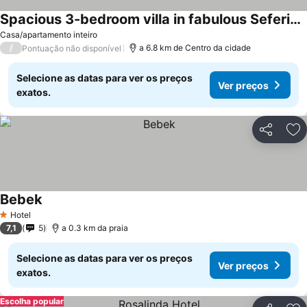
Spacious 3-bedroom villa in fabulous Seferihisar with AC
Casa/apartamento inteiro
/
a 6.8 km de Centro da cidade
Pontuação não disponível
Selecione as datas para ver os preços
Ver preços
exatos.
Partilhar
Ad
Bebek
Hotel
1 Estrelas
7,1
5
a 0.3 km da praia
Selecione as datas para ver os preços
Ver preços
exatos.
Escolha popular