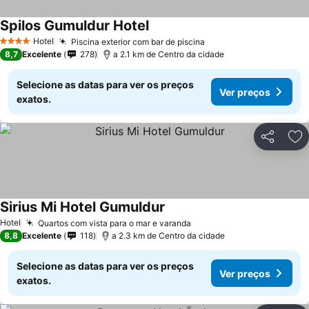
Spilos Gumuldur Hotel
Hotel
Piscina exterior com bar de piscina
4 Estrelas
8,7
Excelente
278
a 2.1 km de Centro da cidade
Selecione as datas para ver os preços
Ver preços
exatos.
Partilhar
Ad
Sirius Mi Hotel Gumuldur
Hotel
Quartos com vista para o mar e varanda
8,8
Excelente
118
a 2.3 km de Centro da cidade
Selecione as datas para ver os preços
Ver preços
exatos.