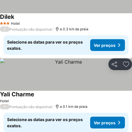
Dilek
Hotel
3 Estrelas
/
a 0.3 km da praia
Pontuação não disponível
Selecione as datas para ver os preços
Ver preços
exatos.
Partilhar
Ad
Yali Charme
Hotel
/
a 0.1 km da praia
Pontuação não disponível
Selecione as datas para ver os preços
Ver preços
exatos.