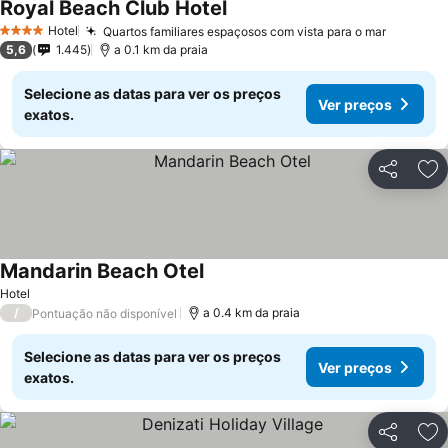
Royal Beach Club Hotel
Hotel
Quartos familiares espaçosos com vista para o mar
4 Estrelas
5,6
1.445
a 0.1 km da praia
Selecione as datas para ver os preços
Ver preços
exatos.
Partilhar
Ad
Mandarin Beach Otel
Hotel
/
a 0.4 km da praia
Pontuação não disponível
Selecione as datas para ver os preços
Ver preços
exatos.
Partilhar
Ad