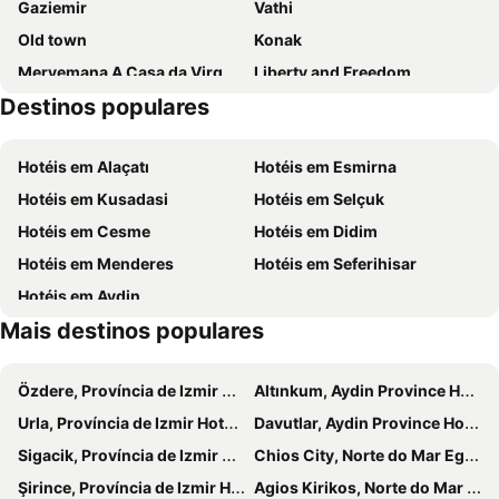
Gaziemir
Vathi
Old town
Konak
Meryemana A Casa da Virgem Maria
Liberty and Freedom
Destinos populares
İzmir Clock Tower
Aqua Fantasy
Kusadasi Port
Setur Kusadasi Marina
Hotéis em Alaçatı
Hotéis em Esmirna
Long Beach Aqualand
Bostanli Pier
Hotéis em Kusadasi
Hotéis em Selçuk
Ephesus Museum
Balcova
Hotéis em Cesme
Hotéis em Didim
Basmane Train Station
Karsiyaka
Hotéis em Menderes
Hotéis em Seferihisar
14 Evler Public Beach
Gumuldur Public Beach
Hotéis em Aydin
Cukuralti Public Beach
Doganbey Omur Beldesi Beach
Mais destinos populares
Claros
Orta Mahalle Public Beach
Akarca Beach
Club Yali Castle Aquapark
Özdere, Província de Izmir Hotéis
Altınkum, Aydin Province Hotéis
Teos marina
Agioi Theodoroi
Urla, Província de Izmir Hotéis
Davutlar, Aydin Province Hotéis
Efes Arkeoloji Müzesi
Karsiyaka Tren Gari
Sigacik, Província de Izmir Hotéis
Chios City, Norte do Mar Egeu Hotéis
Bayrakli Pier
Vourliotes
Şirince, Província de Izmir Hotéis
Agios Kirikos, Norte do Mar Egeu Hotéis
Alsancak Railway Station