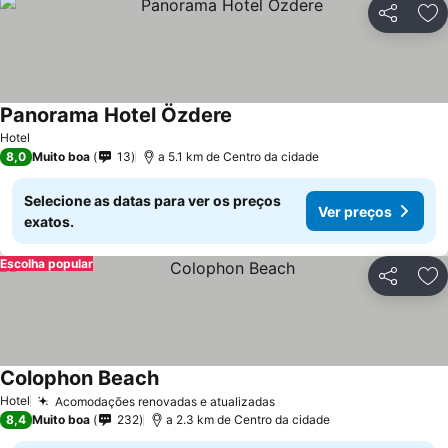
Partilhar
Ad
Panorama Hotel Özdere
Hotel
8,0
Muito boa
13
a 5.1 km de Centro da cidade
Selecione as datas para ver os preços
Ver preços
exatos.
Escolha popular
Partilhar
Ad
Colophon Beach
Hotel
Acomodações renovadas e atualizadas
8,4
Muito boa
232
a 2.3 km de Centro da cidade