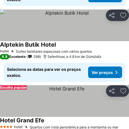
Partilhar
Ad
Alptekin Butik Hotel
Hotel
Suítes familiares espaçosas com vários quartos
8,8
Excelente
398
Seferihisar, a 4.8 km de Gümüldür
Selecione as datas para ver os preços
Ver preços
exatos.
Escolha popular
Partilhar
Ad
Hotel Grand Efe
Hotel
Quartos com vista panorâmica para a montanha ou mar
4 Estrelas