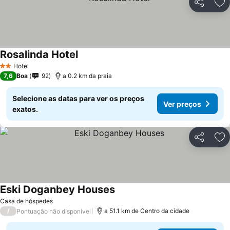
Partilhar
Ad
Rosalinda Hotel
Hotel
2 Estrelas
7,6
Boa
92
a 0.2 km da praia
Selecione as datas para ver os preços
Ver preços
exatos.
Partilhar
Ad
Eski Doganbey Houses
Casa de hóspedes
/
a 51.1 km de Centro da cidade
Pontuação não disponível