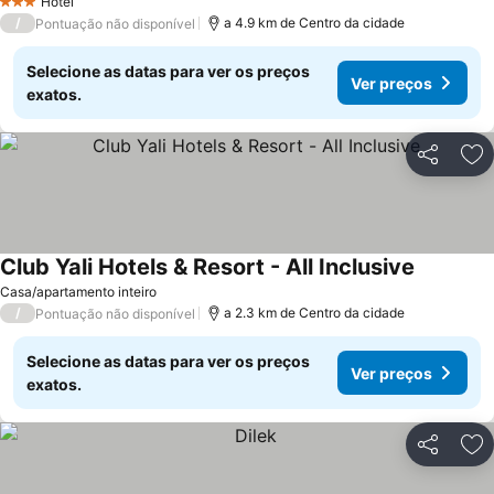
Hotel
3 Estrelas
/
a 4.9 km de Centro da cidade
Pontuação não disponível
Selecione as datas para ver os preços
Ver preços
exatos.
Partilhar
Ad
Club Yali Hotels & Resort - All Inclusive
Casa/apartamento inteiro
/
a 2.3 km de Centro da cidade
Pontuação não disponível
Selecione as datas para ver os preços
Ver preços
exatos.
Partilhar
Ad