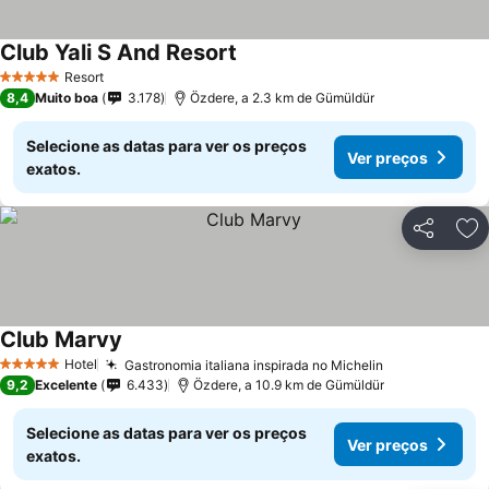
Club Yali S And Resort
Resort
5 Estrelas
8,4
Muito boa
3.178
Özdere, a 2.3 km de Gümüldür
Selecione as datas para ver os preços
Ver preços
exatos.
Partilhar
Ad
Club Marvy
Hotel
Gastronomia italiana inspirada no Michelin
5 Estrelas
9,2
Excelente
6.433
Özdere, a 10.9 km de Gümüldür
Selecione as datas para ver os preços
Ver preços
exatos.