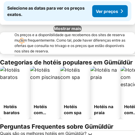
Selecione as datas para ver os preços
Ver preços
exatos.
Mostrar mais
Os preços e a disponibilidade que recebemos dos sites de reserva
mudam frequentemente. Como tal, pode haver diferenças entre as
ofertas que consulta no trivago e os preços que estão disponíveis
nos sites de reserva.
Categorias de hotéis populares em Gümüldür
Hotéis
Hotéis
Hotéis
Hotéis na
Hoté
baratos
com
com spa
praia
com
piscinas
esta
ment
Perguntas Frequentes sobre Gümüldür
Quais são os melhores hotéis em Gümüldür?