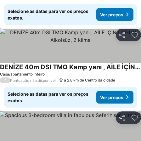
Selecione as datas para ver os preços
Ver preços
exatos.
Partilhar
Ad
DENİZE 40m DSI TMO Kamp yanı , AİLE İÇİN UYGUN Alkolsüz, 2 klima
Casa/apartamento inteiro
/
a 2.8 km de Centro da cidade
Pontuação não disponível
Selecione as datas para ver os preços
Ver preços
exatos.
Partilhar
Ad