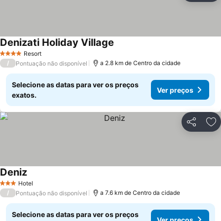
Denizati Holiday Village
Resort
4 Estrelas
/
a 2.8 km de Centro da cidade
Pontuação não disponível
Selecione as datas para ver os preços
Ver preços
exatos.
Partilhar
Ad
Deniz
Hotel
3 Estrelas
/
a 7.6 km de Centro da cidade
Pontuação não disponível
Selecione as datas para ver os preços
Ver preços