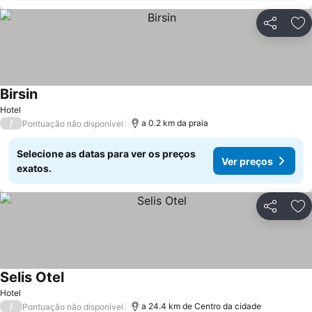
Partilhar
Ad
Birsin
Hotel
/
a 0.2 km da praia
Pontuação não disponível
Selecione as datas para ver os preços
Ver preços
exatos.
Partilhar
Ad
Selis Otel
Hotel
/
a 24.4 km de Centro da cidade
Pontuação não disponível