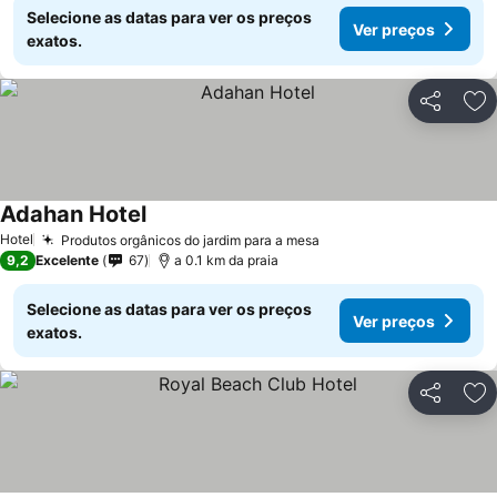
Selecione as datas para ver os preços
Ver preços
exatos.
Partilhar
Ad
Adahan Hotel
Hotel
Produtos orgânicos do jardim para a mesa
9,2
Excelente
67
a 0.1 km da praia
Selecione as datas para ver os preços
Ver preços
exatos.
Partilhar
Ad