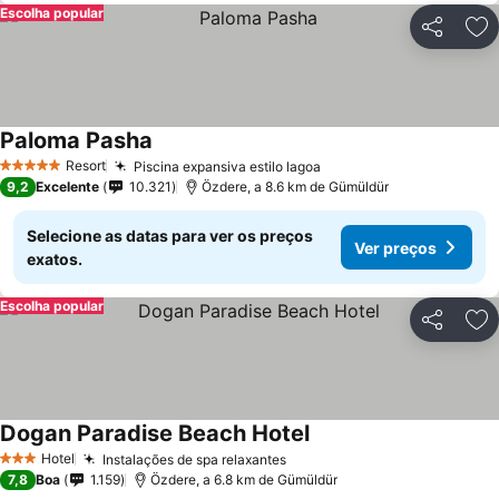
Escolha popular
Partilhar
Ad
Paloma Pasha
Resort
Piscina expansiva estilo lagoa
5 Estrelas
9,2
Excelente
10.321
Özdere, a 8.6 km de Gümüldür
Selecione as datas para ver os preços
Ver preços
exatos.
Escolha popular
Partilhar
Ad
Dogan Paradise Beach Hotel
Hotel
Instalações de spa relaxantes
3 Estrelas
7,8
Boa
1.159
Özdere, a 6.8 km de Gümüldür