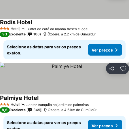
Rodis Hotel
Hotel
Buffet de café da manhã fresco e local
3 Estrelas
9,1
Excelente
100
Özdere, a 2.2 km de Gümüldür
Selecione as datas para ver os preços
Ver preços
exatos.
Partilhar
Ad
Palmiye Hotel
Hotel
Jantar tranquilo no jardim de palmeiras
3 Estrelas
8,6
Excelente
349
Özdere, a 4.6 km de Gümüldür
Selecione as datas para ver os preços
Ver preços
exatos.