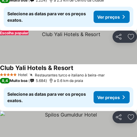
8,3
Muito boa
2.224
a 2.3 km de Centro da cidade
Selecione as datas para ver os preços
Ver preços
exatos.
Escolha popular
Partilhar
Ad
Club Yali Hotels & Resort
Hotel
Restaurantes turco e italiano à beira-mar
5 Estrelas
8,4
Muito boa
5.684
a 0.6 km da praia
Selecione as datas para ver os preços
Ver preços
exatos.
Partilhar
Ad