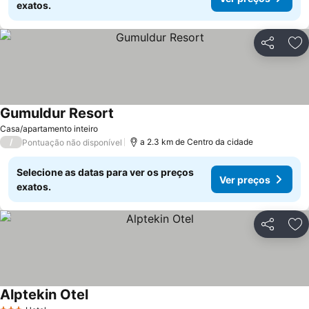
exatos.
Partilhar
Ad
Gumuldur Resort
Casa/apartamento inteiro
/
a 2.3 km de Centro da cidade
Pontuação não disponível
Selecione as datas para ver os preços
Ver preços
exatos.
Partilhar
Ad
Alptekin Otel