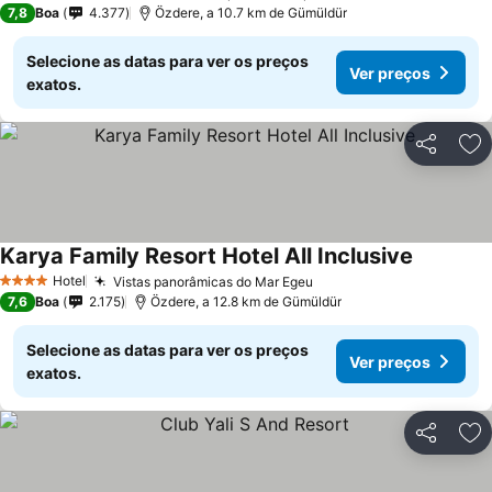
7,8
Boa
4.377
Özdere, a 10.7 km de Gümüldür
Selecione as datas para ver os preços
Ver preços
exatos.
Partilhar
Ad
Karya Family Resort Hotel All Inclusive
Hotel
Vistas panorâmicas do Mar Egeu
4 Estrelas
7,6
Boa
2.175
Özdere, a 12.8 km de Gümüldür
Selecione as datas para ver os preços
Ver preços
exatos.
Partilhar
Ad