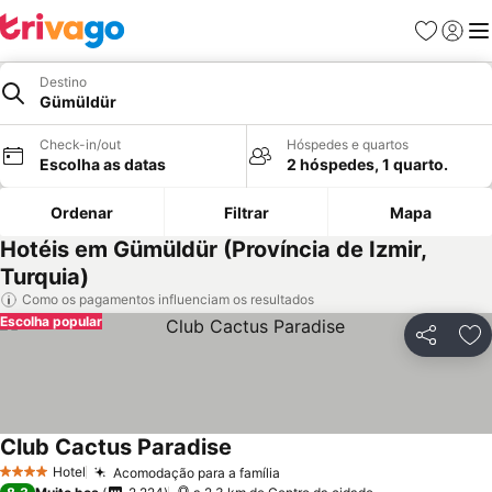
Favoritos
Iniciar
Me
Destino
Gümüldür
Check-in/out
Hóspedes e quartos
Escolha as datas
2 hóspedes, 1 quarto.
Ordenar
Filtrar
Mapa
Hotéis em Gümüldür (Província de Izmir,
Turquia)
Como os pagamentos influenciam os resultados
Escolha popular
Partilhar
Ad
Club Cactus Paradise
Hotel
Acomodação para a família
4 Estrelas