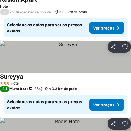
Hotel
/
a 0.1 km da praia
Pontuação não disponível
Selecione as datas para ver os preços
Ver preços
exatos.
Partilhar
Ad
Sureyya
Hotel
3 Estrelas
8,1
Muito boa
364
a 0.3 km da praia
Selecione as datas para ver os preços
Ver preços
exatos.
Partilhar
Ad