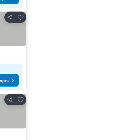
Adicionar aos favoritos
Partilhar
eços
Adicionar aos favoritos
Partilhar