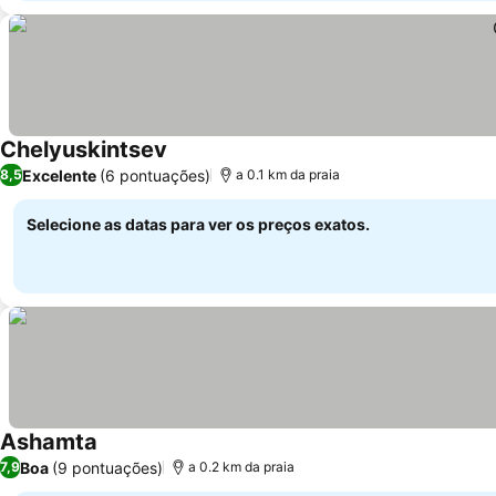
Chelyuskintsev
Excelente
(6 pontuações)
8,5
a 0.1 km da praia
Selecione as datas para ver os preços exatos.
Ashamta
Boa
(9 pontuações)
7,9
a 0.2 km da praia