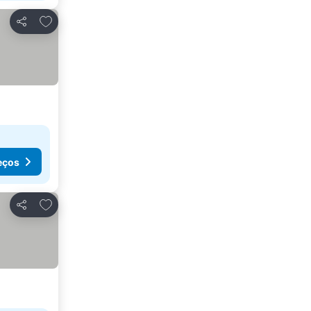
Adicionar aos favoritos
Partilhar
eços
Adicionar aos favoritos
Partilhar