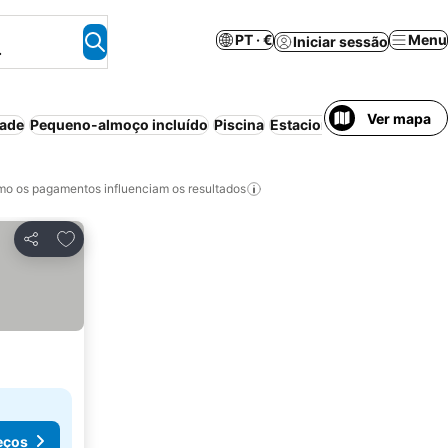
PT · €
Menu
Iniciar sessão
.
Ver mapa
dade
Pequeno-almoço incluído
Piscina
Estacionamento
Praia
Ap
o os pagamentos influenciam os resultados
Adicionar aos favoritos
Partilhar
eços