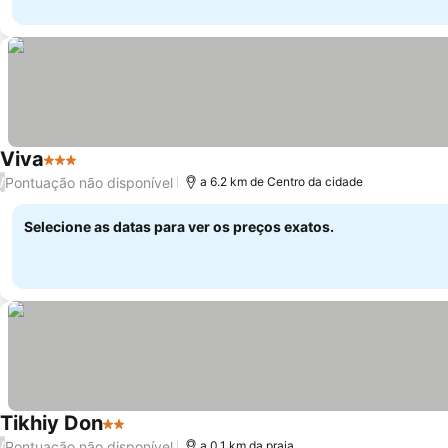
Viva
3 Estrelas
Pontuação não disponível
/
a 6.2 km de Centro da cidade
Selecione as datas para ver os preços exatos.
Tikhiy Don
2 Estrelas
Pontuação não disponível
/
a 0.1 km da praia