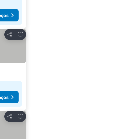
eços
Adicionar aos favoritos
Partilhar
eços
Adicionar aos favoritos
Partilhar