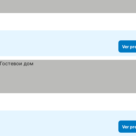
Ver pr
Ver pr