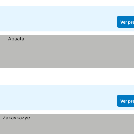
Ver pr
Ver pr