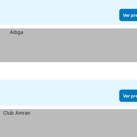
Ver pr
Ver pr