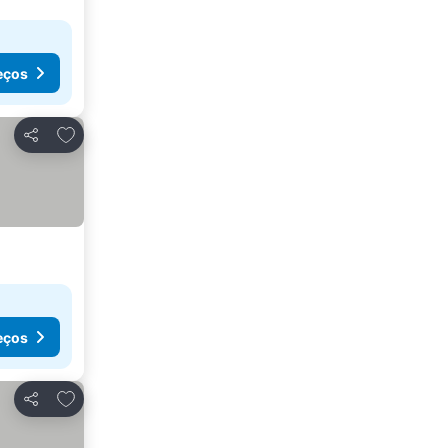
eços
Adicionar aos favoritos
Partilhar
eços
Adicionar aos favoritos
Partilhar