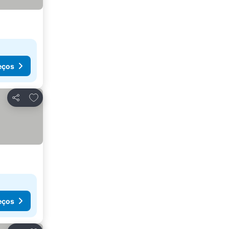
eços
Adicionar aos favoritos
Partilhar
eços