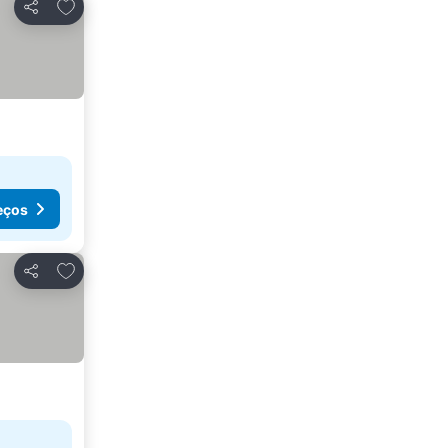
Adicionar aos favoritos
Partilhar
eços
Adicionar aos favoritos
Partilhar