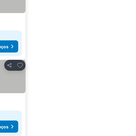
eços
Adicionar aos favoritos
Partilhar
eços