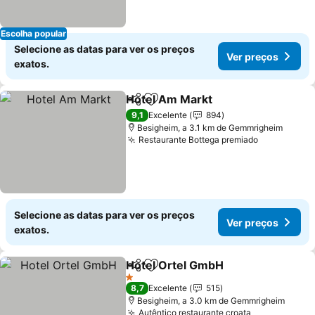
Escolha popular
Selecione as datas para ver os preços
Ver preços
exatos.
Hotel Am Markt
Partilhar
Adicionar aos favoritos
9,1
Excelente
894
Besigheim, a 3.1 km de Gemmrigheim
Restaurante Bottega premiado
Selecione as datas para ver os preços
Ver preços
exatos.
Hotel Ortel GmbH
Partilhar
Adicionar aos favoritos
1 Estrelas
8,7
Excelente
515
Besigheim, a 3.0 km de Gemmrigheim
Autêntico restaurante croata