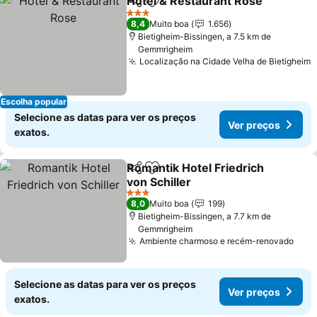
Hotel & Restaurant Rose
Partilhar
Adicionar aos favoritos
3 Estrelas
8,4
Muito boa
1.656
Bietigheim-Bissingen, a 7.5 km de
Gemmrigheim
Localização na Cidade Velha de Bietigheim
Escolha popular
Selecione as datas para ver os preços
Ver preços
exatos.
Romantik Hotel Friedrich
Partilhar
Adicionar aos favoritos
von Schiller
3 Estrelas
8,0
Muito boa
199
Bietigheim-Bissingen, a 7.7 km de
Gemmrigheim
Ambiente charmoso e recém-renovado
Selecione as datas para ver os preços
Ver preços
exatos.