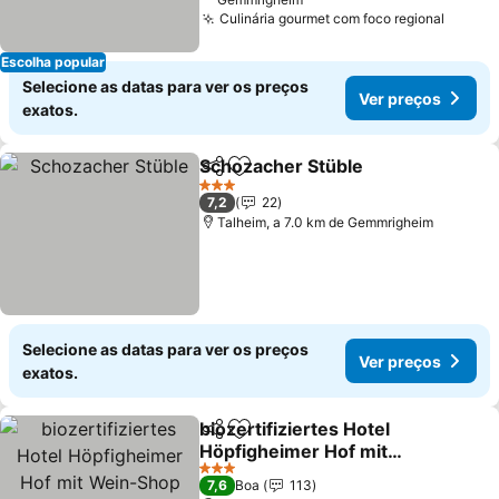
Culinária gourmet com foco regional
Escolha popular
Selecione as datas para ver os preços
Ver preços
exatos.
Schozacher Stüble
Partilhar
Adicionar aos favoritos
3 Estrelas
7,2
22
Talheim, a 7.0 km de Gemmrigheim
Selecione as datas para ver os preços
Ver preços
exatos.
biozertifiziertes Hotel
Partilhar
Adicionar aos favoritos
Höpfigheimer Hof mit
Wein-Shop
3 Estrelas
7,6
Boa
113