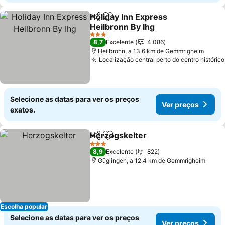
Holiday Inn Express
Partilhar
Adicionar aos favoritos
Heilbronn By Ihg
3 Estrelas
8,7
Excelente
4.086
Heilbronn, a 13.6 km de Gemmrigheim
Localização central perto do centro histórico
Selecione as datas para ver os preços
Ver preços
exatos.
Herzogskelter
Partilhar
Adicionar aos favoritos
3 Estrelas
8,9
Excelente
822
Güglingen, a 12.4 km de Gemmrigheim
Escolha popular
Selecione as datas para ver os preços
Ver preços