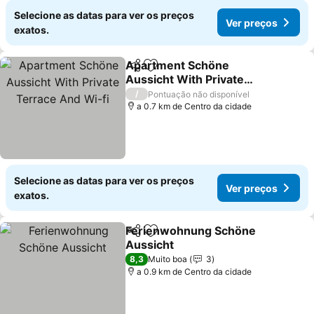
Selecione as datas para ver os preços
Ver preços
exatos.
Apartment Schöne
Partilhar
Adicionar aos favoritos
Aussicht With Private
Terrace And Wi-fi
/
Pontuação não disponível
a 0.7 km de Centro da cidade
Selecione as datas para ver os preços
Ver preços
exatos.
Ferienwohnung Schöne
Partilhar
Adicionar aos favoritos
Aussicht
8,3
Muito boa
3
a 0.9 km de Centro da cidade