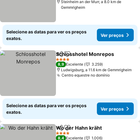
Steinheim an der Murr, a 8.0 km de
Gemmrigheim
Selecione as datas para ver os preços
Ver preços
exatos.
Schlosshotel Monrepos
Partilhar
Adicionar aos favoritos
4 Estrelas
8,9
Excelente
3.259
Ludwigsburg, a 11.6 km de Gemmrigheim
Centro equestre no domínio
Selecione as datas para ver os preços
Ver preços
exatos.
Wo der Hahn kräht
Partilhar
Adicionar aos favoritos
4 Estrelas
8,4
Excelente
1.006