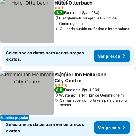
Hotel Otterbach
Partilhar
Adicionar aos favoritos
3 Estrelas
8,7
Excelente
1.238
Bietigheim-Bissingen, a 8.9 km de
Gemmrigheim
Culinária suábia autêntica e internacional
Selecione as datas para ver os preços
Ver preços
exatos.
Premier Inn Heilbronn
Partilhar
Adicionar aos favoritos
City Centre
4 Estrelas
8,5
Excelente
4.094
Wüstenrot, a 14.1 km de Gemmrigheim
Camas superconfortáveis para um sono
melhor
Escolha popular
Selecione as datas para ver os preços
Ver preços
exatos.