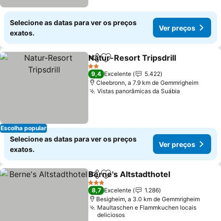
Selecione as datas para ver os preços
Ver preços
exatos.
Natur-Resort Tripsdrill
Partilhar
Adicionar aos favoritos
2 Estrelas
9,4
Excelente
5.422
Cleebronn, a 7.9 km de Gemmrigheim
Vistas panorâmicas da Suábia
Escolha popular
Selecione as datas para ver os preços
Ver preços
exatos.
Berne's Altstadthotel
Partilhar
Adicionar aos favoritos
3 Estrelas
8,7
Excelente
1.286
Besigheim, a 3.0 km de Gemmrigheim
Maultaschen e Flammkuchen locais
deliciosos