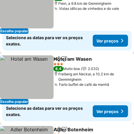
Flein, a 9.8 km de Gemmrigheim
Vistas idílicas de vinhedos e do vale
Escolha popular
Selecione as datas para ver os preços
Ver preços
exatos.
Hotel am Wasen
Partilhar
Adicionar aos favoritos
3 Estrelas
8,4
Muito boa
2.032
Freiberg am Neckar, a 10.2 km de
Gemmrigheim
Farto buffet de café da manhã
Escolha popular
Selecione as datas para ver os preços
Ver preços
exatos.
Adler Botenheim
Partilhar
Adicionar aos favoritos