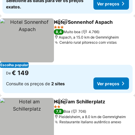
Selecione as datas para ver os preços
Ver preços
exatos.
Hotel Sonnenhof Aspach
Partilhar
Adicionar aos favoritos
3 Estrelas
8,4
Muito boa
4.766
Aspach, a 15.0 km de Gemmrigheim
Cenário rural pitoresco com vistas
Escolha popular
€ 149
De
Consulte os preços de
2 sites
Ver preços
Hotel am Schillerplatz
Partilhar
Adicionar aos favoritos
2 Estrelas
7,8
Boa
706
Pleidelsheim, a 8.0 km de Gemmrigheim
Restaurante italiano autêntico anexo