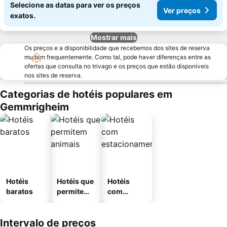
Selecione as datas para ver os preços
Ver preços
exatos.
Mostrar mais
Os preços e a disponibilidade que recebemos dos sites de reserva
mudam frequentemente. Como tal, pode haver diferenças entre as
ofertas que consulta no trivago e os preços que estão disponíveis
nos sites de reserva.
Categorias de hotéis populares em
Gemmrigheim
Hotéis
Hotéis que
Hotéis
baratos
permitem
com
animais
estaciona
mento
Intervalo de preços