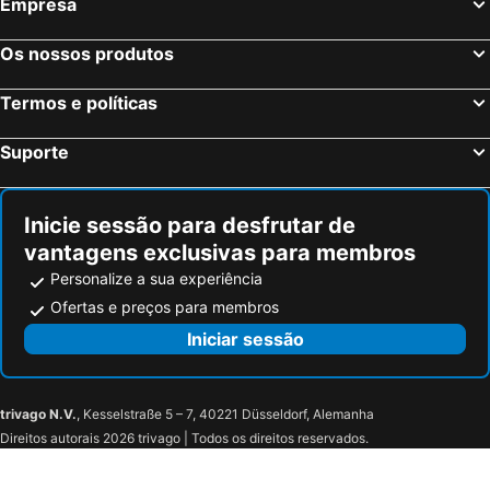
Empresa
Munique, Baviera Hotéis
Colónia, Renânia do Norte-Vestfália Hotéis
Frankfurt, Hesse Hotéis
Dusseldorf, Renânia do Norte-Vestfália Hotéis
Os nossos produtos
Hamburgo, Hamburgo Hotéis
Nuremberga, Baviera Hotéis
Termos e políticas
Dresden, Saxónia Hotéis
Suporte
Inicie sessão para desfrutar de
vantagens exclusivas para membros
Personalize a sua experiência
Ofertas e preços para membros
Iniciar sessão
trivago N.V.
, Kesselstraße 5 – 7, 40221 Düsseldorf, Alemanha
Direitos autorais 2026 trivago | Todos os direitos reservados.