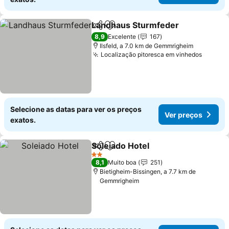
Landhaus Sturmfeder
Partilhar
Adicionar aos favoritos
8,9
Excelente
167
Ilsfeld, a 7.0 km de Gemmrigheim
Localização pitoresca em vinhedos
Selecione as datas para ver os preços
Ver preços
exatos.
Soleiado Hotel
Partilhar
Adicionar aos favoritos
2 Estrelas
8,1
Muito boa
251
Bietigheim-Bissingen, a 7.7 km de
Gemmrigheim