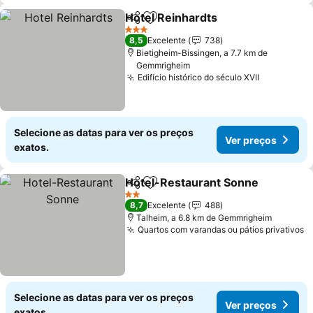
Hotel Reinhardts
Partilhar
Adicionar aos favoritos
3 Estrelas
8,5
Excelente
738
Bietigheim-Bissingen, a 7.7 km de
Gemmrigheim
Edifício histórico do século XVII
Selecione as datas para ver os preços
Ver preços
exatos.
Hotel-Restaurant Sonne
Partilhar
Adicionar aos favoritos
2 Estrelas
8,7
Excelente
488
Talheim, a 6.8 km de Gemmrigheim
Quartos com varandas ou pátios privativos
Selecione as datas para ver os preços
Ver preços
exatos.