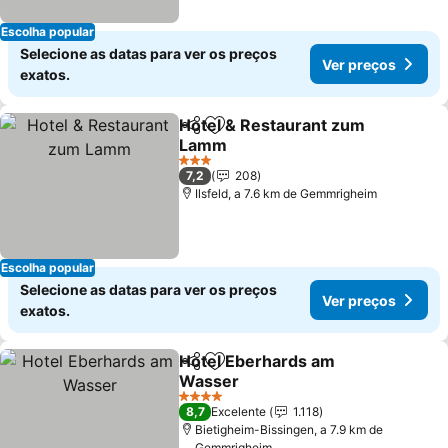
Escolha popular
Selecione as datas para ver os preços
Ver preços
exatos.
Hotel & Restaurant zum
Partilhar
Adicionar aos favoritos
Lamm
3 Estrelas
7,2
208
Ilsfeld, a 7.6 km de Gemmrigheim
Escolha popular
Selecione as datas para ver os preços
Ver preços
exatos.
Hotel Eberhards am
Partilhar
Adicionar aos favoritos
Wasser
4 Estrelas
8,7
Excelente
1.118
Bietigheim-Bissingen, a 7.9 km de
Gemmrigheim