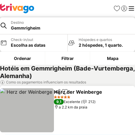
Favoritos
Iniciar
Me
Destino
Gemmrigheim
Check-in/out
Hóspedes e quartos
Escolha as datas
2 hóspedes, 1 quarto.
Ordenar
Filtrar
Mapa
Hotéis em Gemmrigheim (Bade-Vurtemberga,
Alemanha)
Como os pagamentos influenciam os resultados
Herz der Weinberge
Partilhar
Adicionar aos favoritos
5 Estrelas
9,1
Excelente
212
a 2.2 km da praia