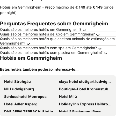
Hotéis em Gemmrigheim -
Preço máximo
de
‎€ 149
até
‎€ 149
(price
per night)
Perguntas Frequentes sobre Gemmrigheim
Quais são os melhores hotéis em Gemmrigheim?
Quais são os melhores hotéis de luxo em Gemmrigheim?
Quais são os melhores hotéis que aceitam animais de estimação em
Gemmrigheim?
Quais são os melhores hotéis com spa em Gemmrigheim?
Quais são os melhores hotéis com piscina em Gemmrigheim?
Hotéis em Gemmrigheim
Estes hotéis também poderão interessá-lo...
Hotel Strohgäu
elaya hotel stuttgart ludwigsburg, Trademark Collection by Wyndham
NH Ludwigsburg
Boutique-Hotel Kronenstuben
Schlosshotel Monrepos
Hotel Milú
Hotel Adler Asperg
Holiday Inn Express Heilbronn By Ihg
DAS AFFALTERBACH, Stuttgart, Autograph Collection
Hotel & Restaurant Rose