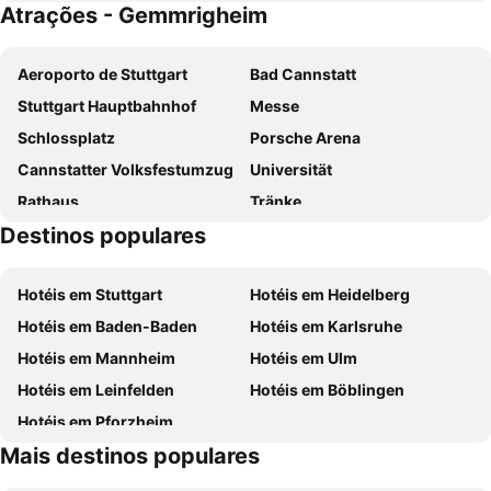
Atrações - Gemmrigheim
Forsthof
ibis Heilbronn City
Premier Inn Heilbronn City Centre
Hotel Bergamo
Aeroporto de Stuttgart
Bad Cannstatt
Best Western Hotel Favorit
ibis budget Ludwigsburg
Stuttgart Hauptbahnhof
Messe
campuszwei Hotel & Boardinghouse
Hotel Sonnenhof Aspach
Schlossplatz
Porsche Arena
Hotel Post mit Klimaanlage
Cannstatter Volksfestumzug
Universität
Rathaus
Tränke
Destinos populares
Mercedes-Benz Museum
Grötzingen
Stuttgart Spring Beer Festival
Wasen
Hotéis em Stuttgart
Hotéis em Heidelberg
Mercedes-Benz Arena
Stuttgarter Weihnachtsmarkt
Hotéis em Baden-Baden
Hotéis em Karlsruhe
Degerloch
Hohenheim
Hotéis em Mannheim
Hotéis em Ulm
Plieningen
Bahnhof Ludwigsburg
Hotéis em Leinfelden
Hotéis em Böblingen
Alte Kelter
Erlebnispark Tripsdrill
Hotéis em Pforzheim
Croco Island
Klingenberg
Mais destinos populares
Burg Stettenfels
Seeschloss Monrepos
Ziegeleipark
Herzogskelter