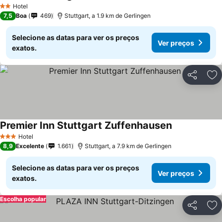
Hotel
2 Estrelas
7,5
Boa
469
Stuttgart, a 1.9 km de Gerlingen
Selecione as datas para ver os preços
Ver preços
exatos.
Partilhar
Ad
Premier Inn Stuttgart Zuffenhausen
Hotel
3 Estrelas
8,9
Excelente
1.661
Stuttgart, a 7.9 km de Gerlingen
Selecione as datas para ver os preços
Ver preços
exatos.
Escolha popular
Partilhar
Ad