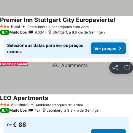
Premier Inn Stuttgart City Europaviertel
Hotel
Restaurante e bar arejados com vista
3 Estrelas
8,4
Muito boa
9.634
Stuttgart, a 8.6 km de Gerlingen
Selecione as datas para ver os preços
Ver preços
exatos.
Escolha popular
Partilhar
Ad
LEO Apartments
Aparthotel
Ambiente tranquilo de jardim
3 Estrelas
8,4
Muito boa
12
Leonberg, a 3.3 km de Gerlingen
€ 88
De