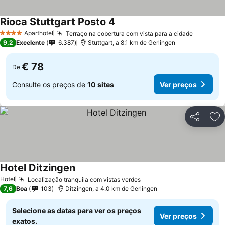
Rioca Stuttgart Posto 4
Aparthotel
Terraço na cobertura com vista para a cidade
4 Estrelas
9,2
Excelente
6.387
Stuttgart, a 8.1 km de Gerlingen
€ 78
De
Consulte os preços de
10 sites
Ver preços
Partilhar
Ad
Hotel Ditzingen
Hotel
Localização tranquila com vistas verdes
7,6
Boa
103
Ditzingen, a 4.0 km de Gerlingen
Selecione as datas para ver os preços
Ver preços
exatos.