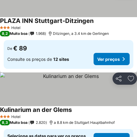
PLAZA INN Stuttgart-Ditzingen
Hotel
3 Estrelas
8,2
Muito boa
1.968
Ditzingen, a 3.4 km de Gerlingen
€ 89
De
Consulte os preços de
12 sites
Ver preços
Partilhar
Ad
Kulinarium an der Glems
Hotel
3 Estrelas
8,3
Muito boa
2.820
a 8.8 km de Stuttgart Hauptbahnhof
Selecione as datas para ver os preços