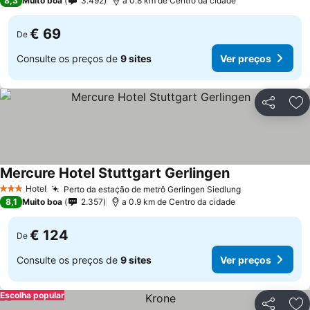
8,3
Muito boa
3.492
a 0.8 km de Centro da cidade
€ 69
De
Consulte os preços de
9 sites
Ver preços
Partilhar
Ad
Mercure Hotel Stuttgart Gerlingen
Hotel
Perto da estação de metrô Gerlingen Siedlung
3 Estrelas
8,1
Muito boa
2.357
a 0.9 km de Centro da cidade
€ 124
De
Consulte os preços de
9 sites
Ver preços
Escolha popular