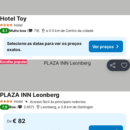
Hotel Toy
Hotel
4 Estrelas
8,1
Muito boa
79
a 0.5 km de Centro da cidade
Selecione as datas para ver os preços
Ver preços
exatos.
Escolha popular
Partilhar
Ad
PLAZA INN Leonberg
Hotel
Acesso fácil às principais rodovias
4 Estrelas
7,9
Boa
3.657
Leonberg, a 3.8 km de Gerlingen
€ 82
De