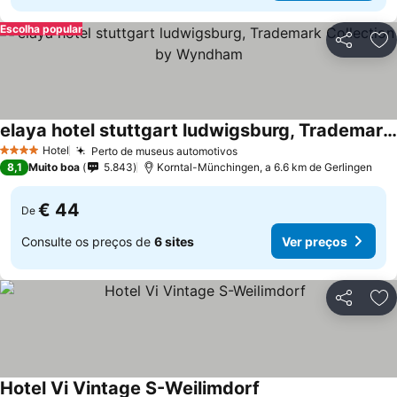
Escolha popular
Partilhar
Ad
elaya hotel stuttgart ludwigsburg, Trademark Collection by Wyndham
Hotel
Perto de museus automotivos
4 Estrelas
8,1
Muito boa
5.843
Korntal-Münchingen, a 6.6 km de Gerlingen
€ 44
De
Consulte os preços de
6 sites
Ver preços
Partilhar
Ad
Hotel Vi Vintage S-Weilimdorf