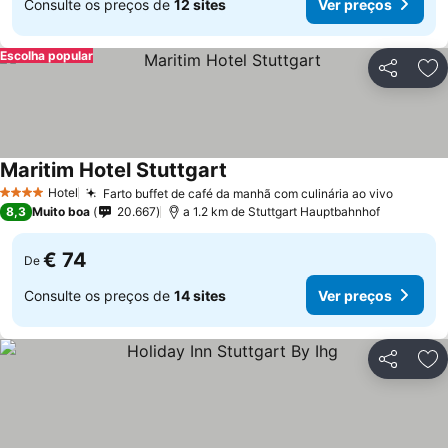
Consulte os preços de
12 sites
Ver preços
Escolha popular
Partilhar
Ad
Maritim Hotel Stuttgart
Hotel
Farto buffet de café da manhã com culinária ao vivo
4 Estrelas
8,3
Muito boa
20.667
a 1.2 km de Stuttgart Hauptbahnhof
€ 74
De
Consulte os preços de
14 sites
Ver preços
Partilhar
Ad