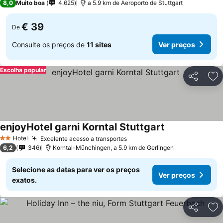
8,0
Muito boa
4.625
a 5.9 km de Aeroporto de Stuttgart
€ 39
De
Consulte os preços de
11 sites
Ver preços
Escolha popular
Partilhar
Ad
enjoyHotel garni Korntal Stuttgart
Hotel
Excelente acesso a transportes
2 Estrelas
6,2
346
Korntal-Münchingen, a 5.9 km de Gerlingen
Selecione as datas para ver os preços
Ver preços
exatos.
Partilhar
Ad