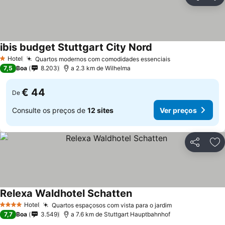
Partilhar
Ad
ibis budget Stuttgart City Nord
Hotel
Quartos modernos com comodidades essenciais
1 Estrelas
7,5
Boa
8.203
a 2.3 km de Wilhelma
€ 44
De
Consulte os preços de
12 sites
Ver preços
Partilhar
Ad
Relexa Waldhotel Schatten
Hotel
Quartos espaçosos com vista para o jardim
4 Estrelas
7,7
Boa
3.549
a 7.6 km de Stuttgart Hauptbahnhof