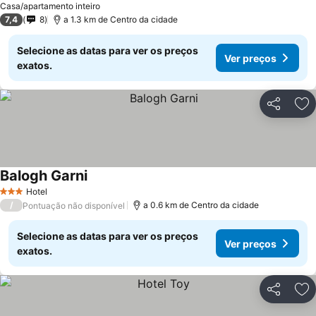
Casa/apartamento inteiro
7,4
8
a 1.3 km de Centro da cidade
Selecione as datas para ver os preços
Ver preços
exatos.
Partilhar
Ad
Balogh Garni
Hotel
3 Estrelas
/
a 0.6 km de Centro da cidade
Pontuação não disponível
Selecione as datas para ver os preços
Ver preços
exatos.
Partilhar
Ad