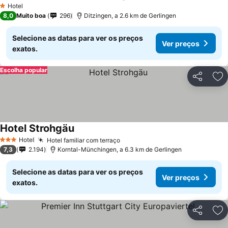
Hotel
1 Estrelas
8,0
Muito boa
296
Ditzingen, a 2.6 km de Gerlingen
Selecione as datas para ver os preços
Ver preços
exatos.
Escolha popular
Partilhar
Ad
Hotel Strohgäu
Hotel
Hotel familiar com terraço
3 Estrelas
7,3
2.194
Korntal-Münchingen, a 6.3 km de Gerlingen
Selecione as datas para ver os preços
Ver preços
exatos.
Partilhar
Ad