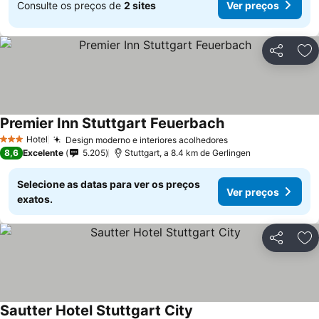
Consulte os preços de
2 sites
Ver preços
Partilhar
Ad
Premier Inn Stuttgart Feuerbach
Hotel
Design moderno e interiores acolhedores
3 Estrelas
8,6
Excelente
5.205
Stuttgart, a 8.4 km de Gerlingen
Selecione as datas para ver os preços
Ver preços
exatos.
Partilhar
Ad
Sautter Hotel Stuttgart City