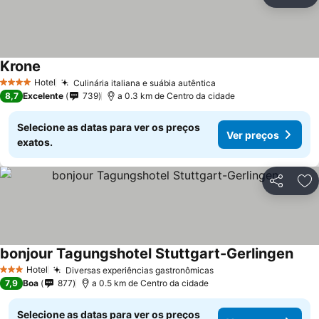
Partilhar
Ad
Krone
Hotel
Culinária italiana e suábia autêntica
4 Estrelas
8,7
Excelente
739
a 0.3 km de Centro da cidade
Selecione as datas para ver os preços
Ver preços
exatos.
Partilhar
Ad
bonjour Tagungshotel Stuttgart-Gerlingen
Hotel
Diversas experiências gastronômicas
3 Estrelas
7,9
Boa
877
a 0.5 km de Centro da cidade
Selecione as datas para ver os preços