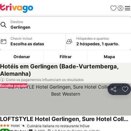
Favoritos
Iniciar
Me
Destino
Gerlingen
Check-in/out
Hóspedes e quartos
Escolha as datas
2 hóspedes, 1 quarto.
Ordenar
Filtrar
Mapa
Hotéis em Gerlingen (Bade-Vurtemberga,
Alemanha)
Como os pagamentos influenciam os resultados
Escolha popular
Partilhar
Ad
LOFTSTYLE Hotel Gerlingen, Sure Hotel Collection by Best Western
Hotel
Culinária italiana no restaurante InDue
3 Estrelas