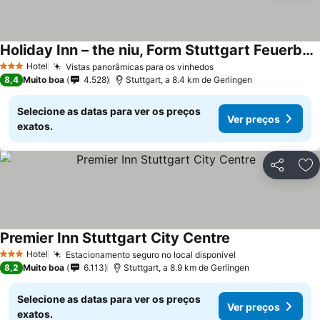
Holiday Inn – the niu, Form Stuttgart Feuerbach
Hotel
Vistas panorâmicas para os vinhedos
3 Estrelas
8,4
Muito boa
4.528
Stuttgart, a 8.4 km de Gerlingen
Selecione as datas para ver os preços
Ver preços
exatos.
Partilhar
Ad
Premier Inn Stuttgart City Centre
Hotel
Estacionamento seguro no local disponível
3 Estrelas
8,2
Muito boa
6.113
Stuttgart, a 8.9 km de Gerlingen
Selecione as datas para ver os preços
Ver preços
exatos.