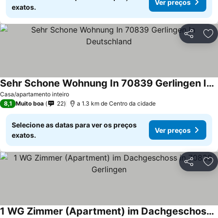
Ver preços
exatos.
Partilhar
Ad
Sehr Schone Wohnung In 70839 Gerlingen In Deutschland
Casa/apartamento inteiro
8,1
Muito boa
22
a 1.3 km de Centro da cidade
Selecione as datas para ver os preços
Ver preços
exatos.
Partilhar
Ad
1 WG Zimmer (Apartment) im Dachgeschoss in 70839 Gerlingen