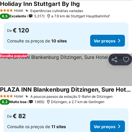
Holiday Inn Stuttgart By Ihg
Hotel
Experiências culinárias variadas
4 Estrelas
8,5
Excelente
5.317
a 7.6 km de Stuttgart Hauptbahnhof
€ 120
De
Consulte os preços de
10 sites
Ver preços
Escolha popular
Partilhar
Ad
PLAZA INN Blankenburg Ditzingen, Sure Hotel Collection
Hotel
A poucos passos da estação S-Bahn de Ditzingen
4 Estrelas
8,2
Muito boa
1.665
Ditzingen, a 2.7 km de Gerlingen
€ 82
De
Consulte os preços de
11 sites
Ver preços