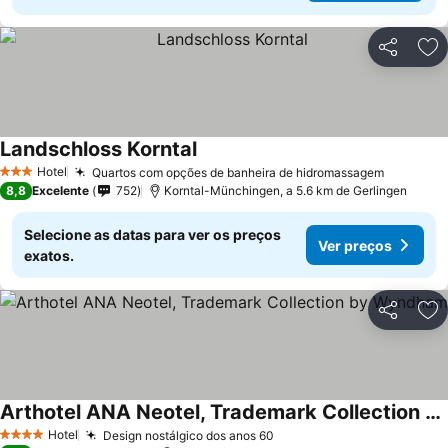
Partilhar
Ad
Landschloss Korntal
Hotel
Quartos com opções de banheira de hidromassagem
3 Estrelas
8,8
Excelente
752
Korntal-Münchingen, a 5.6 km de Gerlingen
Selecione as datas para ver os preços
Ver preços
exatos.
Partilhar
Ad
Arthotel ANA Neotel, Trademark Collection by Wyndham
Hotel
Design nostálgico dos anos 60
4 Estrelas