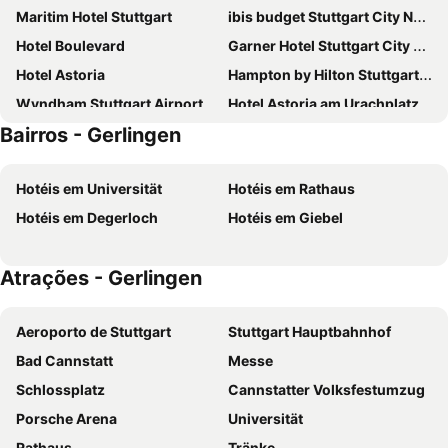
Maritim Hotel Stuttgart
ibis budget Stuttgart City Nord
Hotel Boulevard
Garner Hotel Stuttgart City Centre by IHG
Hotel Astoria
Hampton by Hilton Stuttgart City Centre
Wyndham Stuttgart Airport Messe
Hotel Astoria am Urachplatz
Bairros - Gerlingen
Mövenpick Hotel Stuttgart Airport
Hotel Royal
Premier Inn Stuttgart City Europaviertel
Holiday Inn – the niu, Form Stuttgart Feuerbach
Hotéis em Universität
Hotéis em Rathaus
Hilton Garden Inn Stuttgart NeckarPark
Essential by Dorint Stuttgart-Airport
Hotéis em Degerloch
Hotéis em Giebel
Garner Hotel Stuttgart - Zuffenhausen By Ihg
ARCOTEL Camino Stuttgart
Hotel Stuttgart 21
Ruby Hanna Hotel Stuttgart
Atrações - Gerlingen
Premier Inn Stuttgart City Centre
ACHAT Hotel Stuttgart Zuffenhausen
B&B Hotel Stuttgart-Zuffenhausen
Moxy Stuttgart Feuerbach
Aeroporto de Stuttgart
Stuttgart Hauptbahnhof
Premier Inn Stuttgart Feuerbach
Hotel BaWü
Bad Cannstatt
Messe
Arthotel ANA Neotel, Trademark Collection by Wyndham
V8 HOTEL Motorworld Region Stuttgart
Schlossplatz
Cannstatter Volksfestumzug
Hotel Strohgäu
Le Méridien Stuttgart
Porsche Arena
Universität
Aparthotel Adagio Stuttgart Neckarpark
ibis Stuttgart Airport Messe
Rathaus
Tränke