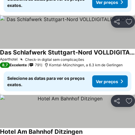
Ver preços
exatos.
Partilhar
Ad
Das Schlafwerk Stuttgart-Nord VOLLDIGITALES HOTEL
Aparthotel
Check-in digital sem complicações
8,7
Excelente
791
Korntal-Münchingen, a 6.3 km de Gerlingen
Selecione as datas para ver os preços
Ver preços
exatos.
Partilhar
Ad
Hotel Am Bahnhof Ditzingen