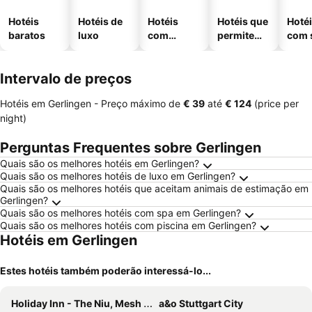
Hotéis
Hotéis de
Hotéis
Hotéis que
Hoté
baratos
luxo
com
permitem
com 
piscinas
animais
Intervalo de preços
Hotéis em Gerlingen -
Preço máximo
de
‎€ 39
até
‎€ 124
(price per
night)
Perguntas Frequentes sobre Gerlingen
Quais são os melhores hotéis em Gerlingen?
Quais são os melhores hotéis de luxo em Gerlingen?
Quais são os melhores hotéis que aceitam animais de estimação em
Gerlingen?
Quais são os melhores hotéis com spa em Gerlingen?
Quais são os melhores hotéis com piscina em Gerlingen?
Hotéis em Gerlingen
Estes hotéis também poderão interessá-lo...
Holiday Inn - The Niu, Mesh Stuttgart Messe By Ihg
a&o Stuttgart City