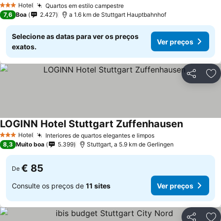
Hotel
Quartos em estilo campestre
3 Estrelas
7,6
Boa
2.427
a 1.6 km de Stuttgart Hauptbahnhof
Selecione as datas para ver os preços
Ver preços
exatos.
Partilhar
Ad
LOGINN Hotel Stuttgart Zuffenhausen
Hotel
Interiores de quartos elegantes e limpos
3 Estrelas
8,3
Muito boa
5.399
Stuttgart, a 5.9 km de Gerlingen
€ 85
De
Consulte os preços de
11 sites
Ver preços