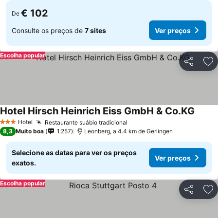
€ 102
De
Consulte os preços de
7 sites
Ver preços
Escolha popular
Partilhar
Ad
Hotel Hirsch Heinrich Eiss GmbH & Co.KG
Hotel
Restaurante suábio tradicional
3 Estrelas
8,3
Muito boa
1.257
Leonberg, a 4.4 km de Gerlingen
Selecione as datas para ver os preços
Ver preços
exatos.
Escolha popular
Partilhar
Ad