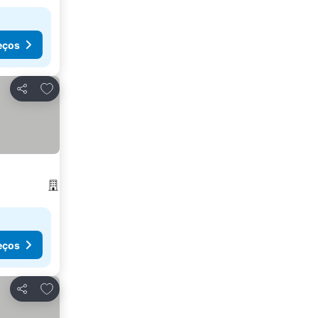
eços
Adicionar aos favoritos
Partilhar
eços
Adicionar aos favoritos
Partilhar