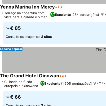
Yenns Marina Inn Mercy
3 Estrelas
Terraço na cobertura com
Excelente
(264 pontuações)
9,7
a
vista para a cidade e o mar
€ 85
De
Consulte os preços de
8 sites
Escolha popular
The Grand Hotel Ginowan
3 Estrelas
Culinária de fusão
Excelente
(1.505 pontuações)
9,1
a 2.7 
europeia e okinawana
€ 66
De
Consulte os preços de
7 sites