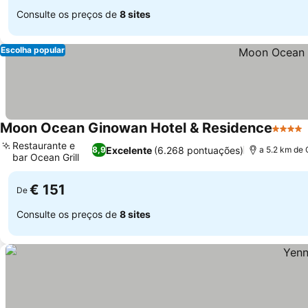
Consulte os preços de
8 sites
Escolha popular
Moon Ocean Ginowan Hotel & Residence
4 Estre
Restaurante e
Excelente
(6.268 pontuações)
8,9
a 5.2 km de 
bar Ocean Grill
€ 151
De
Consulte os preços de
8 sites