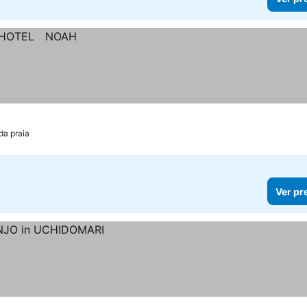
da praia
Ver pr