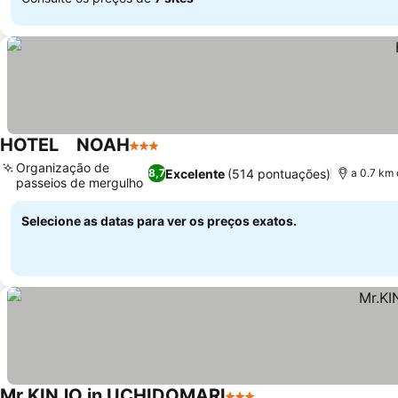
HOTEL NOAH
3 Estrelas
Organização de
Excelente
(514 pontuações)
8,7
a 0.7 km 
passeios de mergulho
Selecione as datas para ver os preços exatos.
Mr.KINJO in UCHIDOMARI