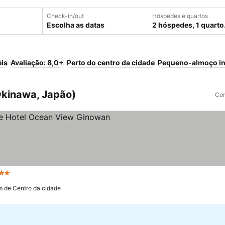
Check-in/out
Hóspedes e quartos
Escolha as datas
2 hóspedes, 1 quarto
éis
Avaliação: 8,0+
Perto do centro da cidade
Pequeno-almoço in
Okinawa, Japão)
Com
strelas
m de Centro da cidade