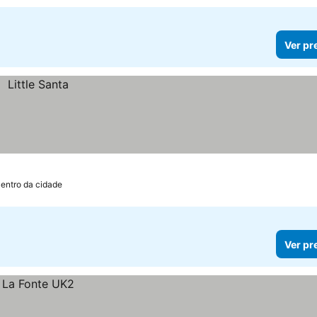
Ver pr
entro da cidade
Ver pr