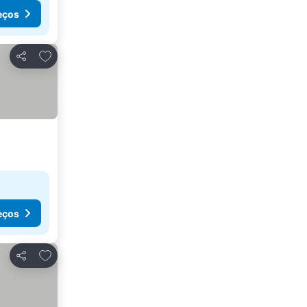
eços
Adicionar aos favoritos
Partilhar
eços
Adicionar aos favoritos
Partilhar