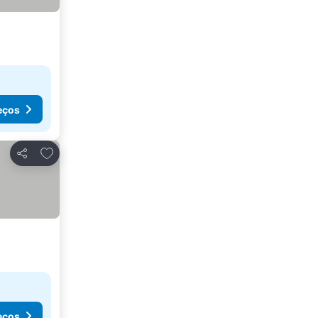
eços
Adicionar aos favoritos
Partilhar
eços