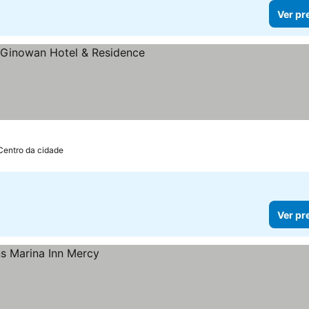
Ver pr
las
Centro da cidade
Ver pr