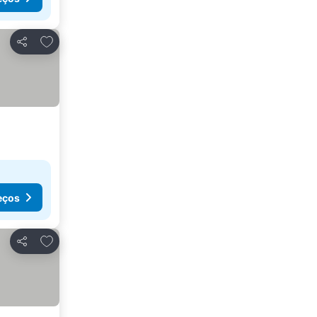
Adicionar aos favoritos
Partilhar
eços
Adicionar aos favoritos
Partilhar