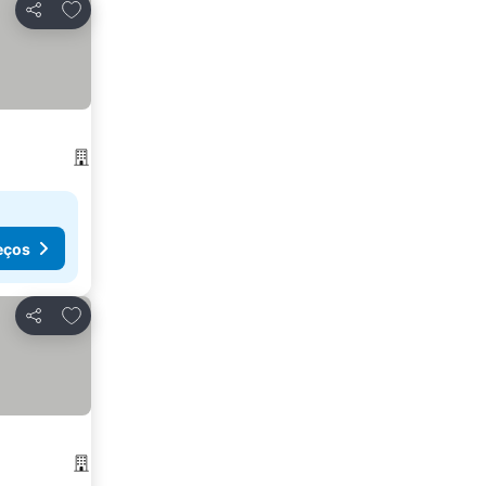
Adicionar aos favoritos
Partilhar
eços
Adicionar aos favoritos
Partilhar