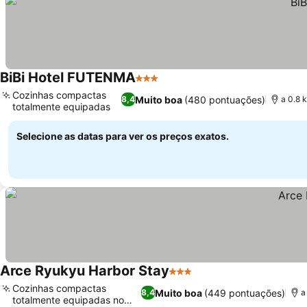
BiBi Hotel FUTENMA
3 Estrelas
Cozinhas compactas
Muito boa
(480 pontuações)
8,4
a 0.8 
totalmente equipadas
Selecione as datas para ver os preços exatos.
Arce Ryukyu Harbor Stay
3 Estrelas
Cozinhas compactas
Muito boa
(449 pontuações)
8,4
a
totalmente equipadas no