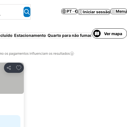
PT · €
Menu
Iniciar sessão
.
Ver mapa
cluído
Estacionamento
Quarto para não fumadores
Piscina
Res
o os pagamentos influenciam os resultados
Adicionar aos favoritos
Partilhar