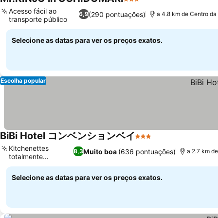
3 Estrelas
Acesso fácil ao
(290 pontuações)
6,9
a 4.8 km de Centro da
transporte público
Selecione as datas para ver os preços exatos.
Escolha popular
BiBi Hotel コンベンションベイ
3 Estrelas
Kitchenettes
Muito boa
(636 pontuações)
8,3
a 2.7 km d
totalmente
equipadas
Selecione as datas para ver os preços exatos.