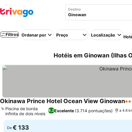
Destino
Filtros
Ordenar por
Preço
Localização
Hot
Hotéis em Ginowan (Ilhas 
Okinawa Prince Hotel Ocean View Ginowan
4 E
Piscina de borda
Excelente
(3.714 pontuações)
9,2
a 4.6 k
infinita de dois níveis
€ 133
De