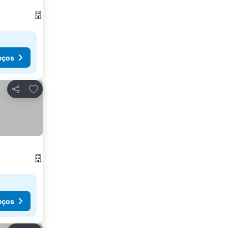
eços
Adicionar aos favoritos
Partilhar
eços