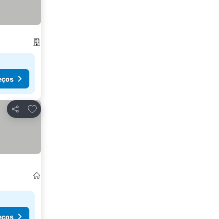
eços
Adicionar aos favoritos
Partilhar
eços