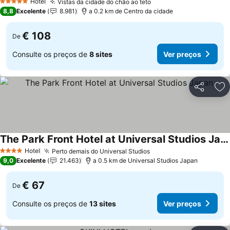
Hotel
Vistas da cidade do chão ao teto
Ver preços
5 Estrelas
8,8
Excelente
8.981
a 0.2 km de Centro da cidade
€ 108
De
Consulte os preços de
8 sites
Ver preços
Partilhar
Ad
The Park Front Hotel at Universal Studios Japan
Ver preços
Hotel
Perto demais do Universal Studios
Ver preços
4 Estrelas
9,0
Excelente
21.463
a 0.5 km de Universal Studios Japan
€ 67
De
Consulte os preços de
13 sites
Ver preços