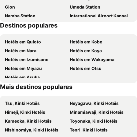
Gion
Umeda Station
Hotel Keihan Universal Tower
GRAND HOSTEL LDK Osaka Shinsaibashi
Namba Station
International Airport Kansai
KOKO HOTEL Osaka Shinsaibashi
The Lively Osaka Honmachi
Destinos populares
Higashiyama
Nakagyo
Sotetsu Fresa Inn Osaka-Namba
Dotonbori Hotel
Kawaramachi Station
Namba City
Best Western Plus Hotel Fino Osaka Kitahama
Henn na Hotel Express Osaka Namba Nipponbashi
Hotéis em Quioto
Hotéis em Kobe
Tennoji Station
Kita
Shinsaibashi Grand Hotel Osaka
APA Hotel & Resort Midosuji Hommachi Ekimae Tower
Hotéis em Nara
Hotéis em Koya
Arima Onsen
Yodoyabashi Station
Hotel Nikko Osaka
The Royal Park Hotel Iconic Osaka Midosuji
Hotéis em Izumisano
Hotéis em Wakayama
Dotonbori
Osaka City Air Terminal
Citadines Namba Osaka
HOTEL MYSTAYS Midosuji Honmachi
Hotéis em Miyazu
Hotéis em Otsu
Osaka City Central Hall
Museum of Oriental Ceramics
Daiwa Roynet Hotel Osaka Sakaisuji Honmachi PREMIER
Dormy Inn Osaka Tanimachi
Hotéis em Asuka
Festival Hall
Kitahama Station
SARASA HOTEL Shinsaibashi
Hotel WBF Namba Motomachi
Mais destinos populares
Festival Hall
Kitashinchi
Sotetsu Fresa Inn Yodoyabashi
Candeo Hotels Osaka The Tower
Hanshin Umeda Honten
Minamimorimachi
Prince Smart Inn Osaka Yodoyabashi
Hotel Eldia Modern Kobe(Adult Only)
Tsu, Kinki Hotéis
Neyagawa, Kinki Hotéis
Nishi Honganji Temple
Taisho
Hotel Resol Trinity Osaka
Sanco Inn Osaka Yodoyabashi
Himeji, Kinki Hotéis
Minamiawaji, Kinki Hotéis
Kobe Station
Sakaisuji Hommachi Station
Sotetsu Fresa Inn Kitahama
APA Hotel Yodoyabashi Ekimae
Kameoka, Kinki Hotéis
Toyonaka, Kinki Hotéis
Mino park
Suzumushi Temple
Hotel Monterey Le Frere Osaka
Hotel Elcient Osaka Umeda
Nishinomiya, Kinki Hotéis
Tenri, Kinki Hotéis
Nipponbashi Denden Town
Japan Mint
Hotel Forza Osaka Kitahama
アパホテル〈淀屋橋 北浜駅前〉