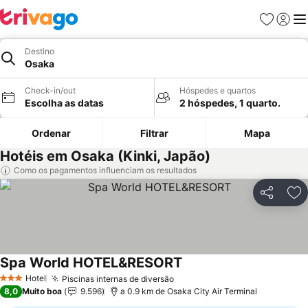
Favoritos
Iniciar
Me
Destino
Osaka
Check-in/out
Hóspedes e quartos
Escolha as datas
2 hóspedes, 1 quarto.
Ordenar
Filtrar
Mapa
Hotéis em Osaka (Kinki, Japão)
Como os pagamentos influenciam os resultados
Partilhar
Ad
Spa World HOTEL&RESORT
Ver preços
Hotel
Piscinas internas de diversão
Ver preços
3 Estrelas
8,0
Muito boa
9.596
a 0.9 km de Osaka City Air Terminal