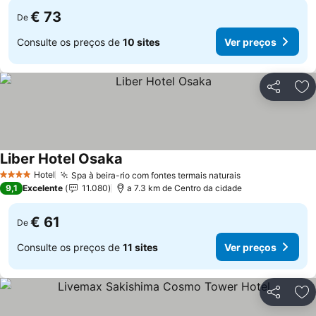
€ 73
De
Consulte os preços de
10 sites
Ver preços
Partilhar
Ad
Liber Hotel Osaka
Ver preços
Hotel
Spa à beira-rio com fontes termais naturais
Ver preços
4 Estrelas
9,1
Excelente
11.080
a 7.3 km de Centro da cidade
€ 61
De
Consulte os preços de
11 sites
Ver preços
Partilhar
Ad