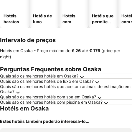
Hotéis
Hotéis de
Hotéis
Hotéis que
Hoté
baratos
luxo
com
permitem
com 
piscinas
animais
Intervalo de preços
Hotéis em Osaka -
Preço máximo
de
‎€ 26
até
‎€ 176
(price per
night)
Perguntas Frequentes sobre Osaka
Quais são os melhores hotéis em Osaka?
Quais são os melhores hotéis de luxo em Osaka?
Quais são os melhores hotéis que aceitam animais de estimação em
Osaka?
Quais são os melhores hotéis com spa em Osaka?
Quais são os melhores hotéis com piscina em Osaka?
Hotéis em Osaka
Estes hotéis também poderão interessá-lo...