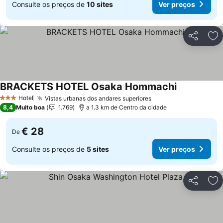
Consulte os preços de
10 sites
Ver preços
Partilhar
Ad
BRACKETS HOTEL Osaka Hommachi
Ver preços
Hotel
Vistas urbanas dos andares superiores
Ver preços
3 Estrelas
8,4
Muito boa
1.769
a 1.3 km de Centro da cidade
€ 28
De
Consulte os preços de
5 sites
Ver preços
Partilhar
Ad