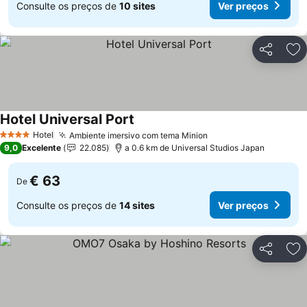
Consulte os preços de
10 sites
Ver preços
Partilhar
Ad
Hotel Universal Port
Ver preços
Hotel
Ambiente imersivo com tema Minion
Ver preços
4 Estrelas
9,0
Excelente
22.085
a 0.6 km de Universal Studios Japan
€ 63
De
Consulte os preços de
14 sites
Ver preços
Partilhar
Ad