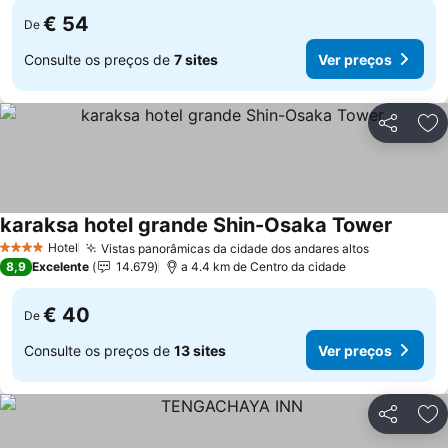
€ 54
De
Consulte os preços de
7 sites
Ver preços
Partilhar
Ad
karaksa hotel grande Shin-Osaka Tower
Ver pr
Hotel
Vistas panorâmicas da cidade dos andares altos
Ver preço
4 Estrelas
8,9
Excelente
14.679
a 4.4 km de Centro da cidade
€ 40
De
Consulte os preços de
13 sites
Ver preços
Partilhar
Ad