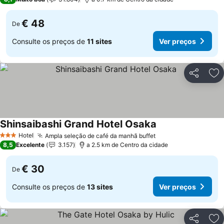
€ 48
De
Consulte os preços de
11 sites
Ver preços
Partilhar
Ad
Shinsaibashi Grand Hotel Osaka
Ver preços
Hotel
Ampla seleção de café da manhã buffet
Ver preços
3 Estrelas
8,5
Excelente
3.157
a 2.5 km de Centro da cidade
€ 30
De
Consulte os preços de
13 sites
Ver preços
Partilhar
Ad