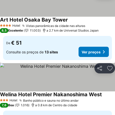
Art Hotel Osaka Bay Tower
Ver preços
Hotel
Vistas panorâmicas da cidade nas alturas
Ver preços
4 Estrelas
8,5
Excelente
11.003
a 2.7 km de Universal Studios Japan
€ 51
De
Consulte os preços de
13 sites
Ver preços
Partilhar
Ad
Welina Hotel Premier Nakanoshima West
Ver pr
Hotel
Banho público e sauna no último andar
Ver preços
3 Estrelas
7,6
Boa
1.016
a 0.8 km de Centro da cidade