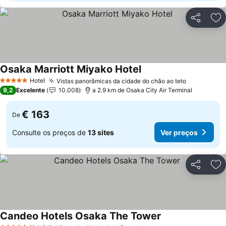
Partilhar
Ad
Osaka Marriott Miyako Hotel
Ver preços
Hotel
Vistas panorâmicas da cidade do chão ao teto
Ver preço
5 Estrelas
9,2
Excelente
10.008
a 2.9 km de Osaka City Air Terminal
€ 163
De
Consulte os preços de
13 sites
Ver preços
Partilhar
Ad
Candeo Hotels Osaka The Tower
Ver preços