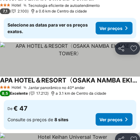
Ver preços
Hotel
Tecnologia eficiente de autoatendimento
Ver preços
3 Estrelas
7,1
2.100
a 0.6 km de Centro da cidade
Selecione as datas para ver os preços
Ver preços
exatos.
Partilhar
Ad
APA HOTEL＆RESORT〈OSAKA NAMBA EKIMAE TOWER〉
Ver preços
Hotel
Jantar panorâmico no 40º andar
Ver preços
3 Estrelas
8,5
Excelente
17.212
a 3.1 km de Centro da cidade
€ 47
De
Consulte os preços de
8 sites
Ver preços