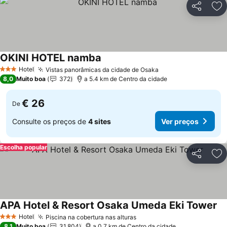
Partilhar
Ad
OKINI HOTEL namba
Ver preços
Hotel
Vistas panorâmicas da cidade de Osaka
Ver preços
3 Estrelas
8,0
Muito boa
372
a 5.4 km de Centro da cidade
€ 26
De
Consulte os preços de
4 sites
Ver preços
Escolha popular
Partilhar
Ad
APA Hotel & Resort Osaka Umeda Eki Tower
Ve
Hotel
Piscina na cobertura nas alturas
Ver preços
3 Estrelas
8,1
Muito boa
31.804
a 0.7 km de Centro da cidade