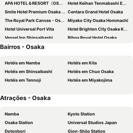
APA HOTEL＆RESORT〈OSAKA NAMBA EKIMAE TOWER〉
Hotel Keihan Tenmabashi Ekimae
Smile Hotel Premium Osaka Hommachi
Centara Grand Hotel Osaka
The Royal Park Canvas - Osaka Kitahama
Miyako City Osaka Hommachi
Hotel Universal Port Vita
Hotel Brighton City Osaka Kitahama
Vessel Inn Shinsaibashi
Rihga Royal Hotel Osaka
Bairros - Osaka
Toyoko Inn Osaka Namba
Comfort Hotel Osaka Shinsaibashi
Hotel Monterey Grasmere Osaka
APA Hotel & Resort Osaka Umeda Eki Tower
Hotéis em Namba
Hotéis em Kita
Hotel Granvia Osaka
Cross Hotel Osaka
Hotéis em Shinsaibashi
Hotéis em Chuo Osaka
The Rise Osaka Kitashinchi
Hotel Oriental Express Osaka Shinsaibashi
Hotéis em Tennoji
Hotéis em Miyakojima
hotel androoms Osaka Hommachi
The Bridge Hotel Shinsaibashi
Mitsui Garden Hotel Osaka Premier
Via Inn Abeno Tennoji
Atrações - Osaka
APA Hotel Midosuji Honmachi Ekihigashi
KOKO HOTEL Osaka Namba Sennichimae
Hotel Keihan Yodoyabashi
BRACKETS HOTEL Osaka Hommachi
Namba
Kyoto Station
Swissotel Nankai Osaka
Park Central Sakura Hotel
Osaka Station
Universal Studios Japan
Via Inn Shinsaibashi
Toyoko Inn Osaka Yodoyabashi-eki Minami
Dotonbori
Gion-Shijo Station
HOTEL LiVEMAX PREMIUM Umeda EAST
Quintessa Hotel Osaka Shinsaibashi