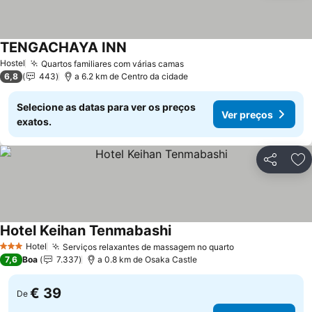
TENGACHAYA INN
Ver preços
Hostel
Quartos familiares com várias camas
Ver preços
6,8
443
a 6.2 km de Centro da cidade
Selecione as datas para ver os preços
Ver preços
exatos.
Partilhar
Ad
Hotel Keihan Tenmabashi
Ver preços
Hotel
Serviços relaxantes de massagem no quarto
Ver preços
3 Estrelas
7,6
Boa
7.337
a 0.8 km de Osaka Castle
€ 39
De