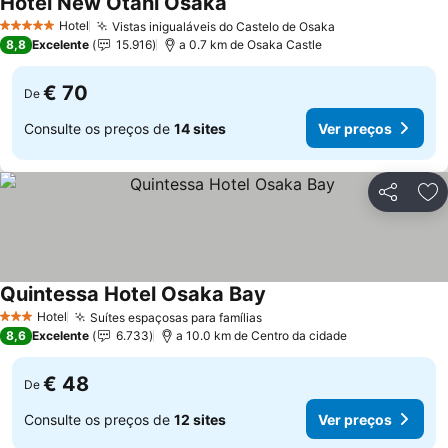
Hotel New Otani Osaka
Ver preços
Hotel
Vistas inigualáveis do Castelo de Osaka
Ver preços
5 Estrelas
8,8
Excelente
15.916
a 0.7 km de Osaka Castle
€ 70
De
Consulte os preços de
14 sites
Ver preços
Partilhar
Ad
Quintessa Hotel Osaka Bay
Ver preços
Hotel
Suítes espaçosas para famílias
Ver preços
3 Estrelas
8,6
Excelente
6.733
a 10.0 km de Centro da cidade
€ 48
De
Consulte os preços de
12 sites
Ver preços