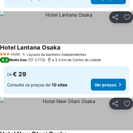
Partilhar
Ad
Hotel Lantana Osaka
Ver preços
Hotel
Layouts de banheiro independentes
Ver preços
3 Estrelas
8,3
Muito boa
2.775
a 3.3 km de Centro da cidade
€ 29
De
Consulte os preços de
10 sites
Ver preços
Partilhar
Ad