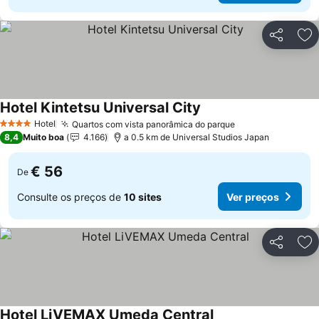
Partilhar
Ad
Hotel Kintetsu Universal City
Ver preços
Hotel
Quartos com vista panorâmica do parque
Ver preços
4 Estrelas
8,4
Muito boa
4.166
a 0.5 km de Universal Studios Japan
€ 56
De
Consulte os preços de
10 sites
Ver preços
Partilhar
Ad
Hotel LiVEMAX Umeda Central