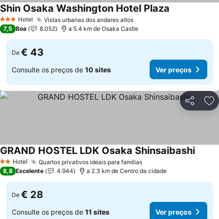
Shin Osaka Washington Hotel Plaza
Ver preços
Hotel
Vistas urbanas dos andares altos
Ver preços
3 Estrelas
7,5
Boa
8.052
a 5.4 km de Osaka Castle
€ 43
De
Consulte os preços de
10 sites
Ver preços
Partilhar
Ad
GRAND HOSTEL LDK Osaka Shinsaibashi
Ver pr
Hotel
Quartos privativos ideais para famílias
Ver preços
2 Estrelas
8,8
Excelente
4.944
a 2.3 km de Centro da cidade
€ 28
De
Consulte os preços de
11 sites
Ver preços