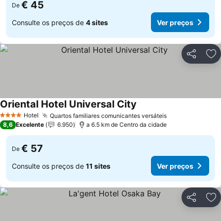
€ 45
De
Consulte os preços de
4 sites
Ver preços
Partilhar
Ad
Oriental Hotel Universal City
Ver preços
Hotel
Quartos familiares comunicantes versáteis
Ver preços
4 Estrelas
8,6
Excelente
6.950
a 6.5 km de Centro da cidade
€ 57
De
Consulte os preços de
11 sites
Ver preços
Partilhar
Ad