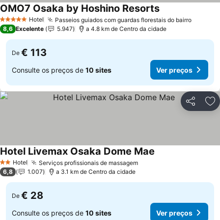
OMO7 Osaka by Hoshino Resorts
Ver preços
Hotel
Passeios guiados com guardas florestais do bairro
Ver pre
5 Estrelas
8,6
Excelente
5.947
a 4.8 km de Centro da cidade
€ 113
De
Consulte os preços de
10 sites
Ver preços
Partilhar
Ad
Hotel Livemax Osaka Dome Mae
Ver preços
Hotel
Serviços profissionais de massagem
Ver preços
2 Estrelas
6,8
1.007
a 3.1 km de Centro da cidade
€ 28
De
Consulte os preços de
10 sites
Ver preços