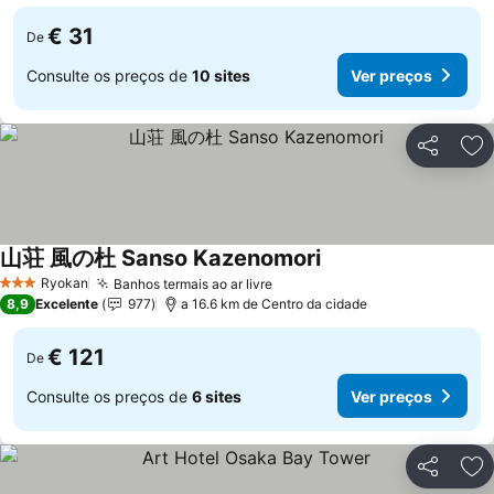
€ 31
De
Consulte os preços de
10 sites
Ver preços
Partilhar
Ad
山荘 風の杜 Sanso Kazenomori
Ver preços
Ryokan
Banhos termais ao ar livre
Ver preços
3 Estrelas
8,9
Excelente
977
a 16.6 km de Centro da cidade
€ 121
De
Consulte os preços de
6 sites
Ver preços
Partilhar
Ad