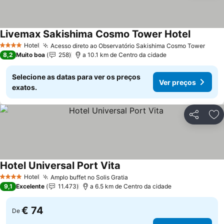
Livemax Sakishima Cosmo Tower Hotel
Ver preç
Hotel
Acesso direto ao Observatório Sakishima Cosmo Tower
Ver 
4 Estrelas
8,2
Muito boa
258
a 10.1 km de Centro da cidade
Selecione as datas para ver os preços
Ver preços
exatos.
Partilhar
Ad
Hotel Universal Port Vita
Ver preços
Hotel
Amplo buffet no Solis Gratia
Ver preços
4 Estrelas
9,1
Excelente
11.473
a 6.5 km de Centro da cidade
€ 74
De