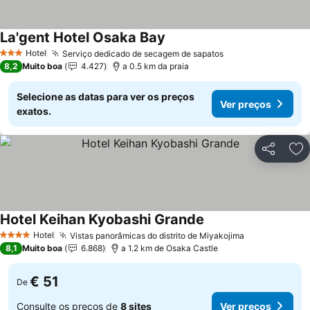
La'gent Hotel Osaka Bay
Ver preços
Hotel
Serviço dedicado de secagem de sapatos
Ver preços
3 Estrelas
8,2
Muito boa
4.427
a 0.5 km da praia
Selecione as datas para ver os preços
Ver preços
exatos.
Partilhar
Ad
Hotel Keihan Kyobashi Grande
Ver preços
Hotel
Vistas panorâmicas do distrito de Miyakojima
Ver preços
4 Estrelas
8,1
Muito boa
6.868
a 1.2 km de Osaka Castle
€ 51
De
Consulte os preços de
8 sites
Ver preços