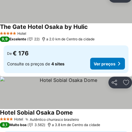
The Gate Hotel Osaka by Hulic
Ver preços
Hotel
5 Estrelas
9,9
Excelente
22
a 2.0 km de Centro da cidade
€ 176
De
Consulte os preços de
4 sites
Ver preços
Partilhar
Ad
Hotel Sobial Osaka Dome
Ver preços
Hotel
Autêntico churrasco brasileiro
Ver preços
4 Estrelas
8,1
Muito boa
3.562
a 3.8 km de Centro da cidade