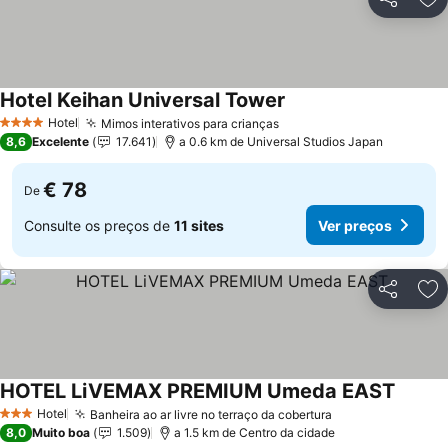
Partilhar
Ad
Hotel Keihan Universal Tower
Ver preços
Hotel
Mimos interativos para crianças
Ver preços
4 Estrelas
8,6
Excelente
17.641
a 0.6 km de Universal Studios Japan
€ 78
De
Consulte os preços de
11 sites
Ver preços
Partilhar
Ad
HOTEL LiVEMAX PREMIUM Umeda EAST
Ver pr
Hotel
Banheira ao ar livre no terraço da cobertura
Ver preços
3 Estrelas
8,0
Muito boa
1.509
a 1.5 km de Centro da cidade