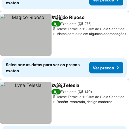
exatos.
Magico Riposo
Partilhar
Adicionar aos favoritos
Ver preços
9,1
Excelente
276
Telese Terme, a 11.8 km de Gioia Sannitica
Vistas para o rio em algumas acomodações
V
Selecione as datas para ver os preços
Ver preços
exatos.
Lvna Telesia
Partilhar
Adicionar aos favoritos
Ver preços
9,1
Excelente
140
Telese Terme, a 11.9 km de Gioia Sannitica
Recém-renovado, design moderno
Ver pre