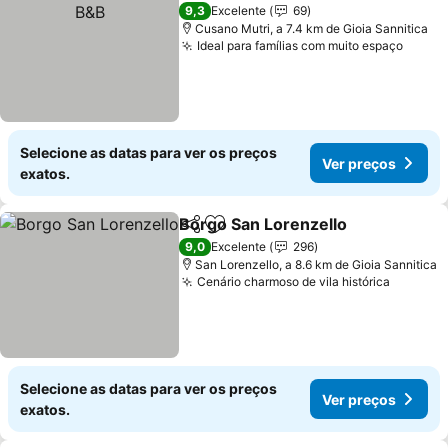
9,3
Excelente
69
Cusano Mutri, a 7.4 km de Gioia Sannitica
Ideal para famílias com muito espaço
Ver p
Selecione as datas para ver os preços
Ver preços
exatos.
Borgo San Lorenzello
Partilhar
Adicionar aos favoritos
Ver 
9,0
Excelente
296
San Lorenzello, a 8.6 km de Gioia Sannitica
Cenário charmoso de vila histórica
Ver pre
Selecione as datas para ver os preços
Ver preços
exatos.