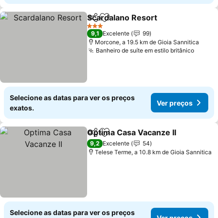
Scardalano Resort
Partilhar
Adicionar aos favoritos
Ver pre
3 Estrelas
9,1
Excelente
99
Morcone, a 19.5 km de Gioia Sannitica
Banheiro de suíte em estilo britânico
Ver pr
Selecione as datas para ver os preços
Ver preços
exatos.
Optima Casa Vacanze II
Partilhar
Adicionar aos favoritos
Ve
9,2
Excelente
54
Telese Terme, a 10.8 km de Gioia Sannitica
Selecione as datas para ver os preços
Ver preços