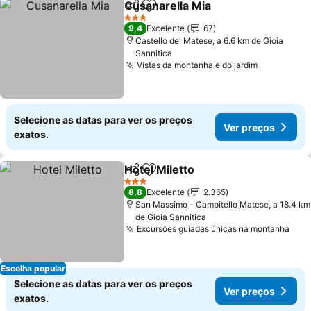
Cusanarella Mia
Partilhar
Adicionar aos favoritos
Ver preço
3 Estrelas
9,4
Excelente
67
Castello del Matese, a 6.6 km de Gioia
Sannitica
Vistas da montanha e do jardim
Ver preço
Selecione as datas para ver os preços
Ver preços
exatos.
Hotel Miletto
Partilhar
Adicionar aos favoritos
Ver preços
3 Estrelas
8,8
Excelente
2.365
San Massimo - Campitello Matese, a 18.4 km
de Gioia Sannitica
Excursões guiadas únicas na montanha
Ver
Escolha popular
Selecione as datas para ver os preços
Ver preços
exatos.