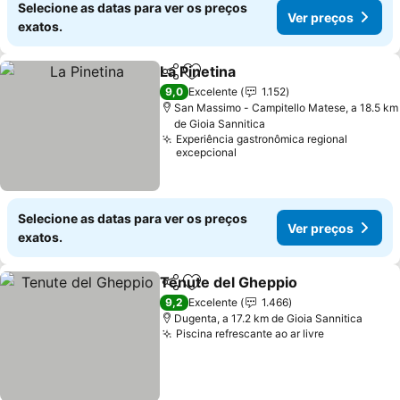
Selecione as datas para ver os preços
Ver preços
exatos.
La Pinetina
Partilhar
Adicionar aos favoritos
Ver preços
9,0
Excelente
1.152
San Massimo - Campitello Matese, a 18.5 km
de Gioia Sannitica
Experiência gastronômica regional
excepcional
Selecione as datas para ver os preços
Ver preços
exatos.
Tenute del Gheppio
Partilhar
Adicionar aos favoritos
Ver pr
9,2
Excelente
1.466
Dugenta, a 17.2 km de Gioia Sannitica
Piscina refrescante ao ar livre
Ver preços