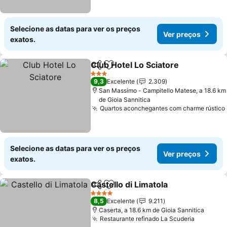
Selecione as datas para ver os preços
Ver preços
exatos.
Club Hotel Lo Sciatore
Partilhar
Adicionar aos favoritos
Ver
3 Estrelas
9,3
Excelente
2.309
San Massimo - Campitello Matese, a 18.6 km
de Gioia Sannitica
Quartos aconchegantes com charme rústico
Selecione as datas para ver os preços
Ver preços
exatos.
Castello di Limatola
Partilhar
Adicionar aos favoritos
Ver pr
4 Estrelas
8,5
Excelente
9.211
Caserta, a 18.6 km de Gioia Sannitica
Restaurante refinado La Scuderia
Ver pre