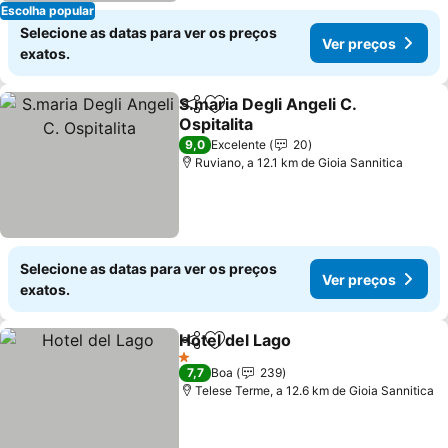
Escolha popular
Selecione as datas para ver os preços
Ver preços
exatos.
S.maria Degli Angeli C.
Partilhar
Adicionar aos favoritos
Ospitalita
Ver preços
9,0
Excelente
20
Ruviano, a 12.1 km de Gioia Sannitica
Selecione as datas para ver os preços
Ver preços
exatos.
Hotel del Lago
Partilhar
Adicionar aos favoritos
Ver preços
1 Estrelas
7,7
Boa
239
Telese Terme, a 12.6 km de Gioia Sannitica