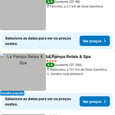
8,9
Excelente
98
Faicchio, a 2.7 km de Gioia Sannitica
Selecione as datas para ver os preços
Ver preços
exatos.
La Pampa Relais & Spa
Partilhar
Adicionar aos favoritos
Ver
4 Estrelas
8,8
Excelente
594
Melizzano, a 15.1 km de Gioia Sannitica
Cenário rural pitoresco
Ver preços
Escolha popular
Selecione as datas para ver os preços
Ver preços
exatos.