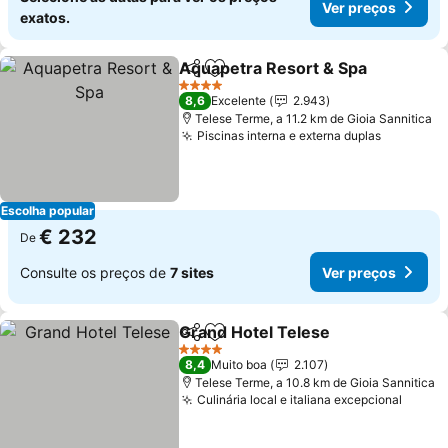
Ver preços
exatos.
Aquapetra Resort & Spa
Partilhar
Adicionar aos favoritos
Ve
4 Estrelas
8,6
Excelente
2.943
Telese Terme, a 11.2 km de Gioia Sannitica
Piscinas interna e externa duplas
Ver preç
Escolha popular
€ 232
De
Consulte os preços de
7 sites
Ver preços
Grand Hotel Telese
Partilhar
Adicionar aos favoritos
Ver pr
4 Estrelas
8,4
Muito boa
2.107
Telese Terme, a 10.8 km de Gioia Sannitica
Culinária local e italiana excepcional
Ver p