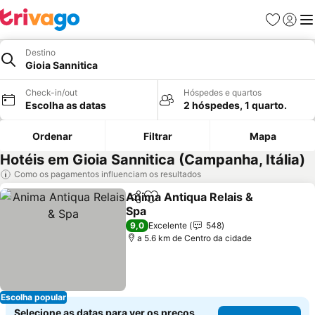
Favoritos
Iniciar
Me
Destino
Gioia Sannitica
Check-in/out
Hóspedes e quartos
Escolha as datas
2 hóspedes, 1 quarto.
Ordenar
Filtrar
Mapa
Hotéis em Gioia Sannitica (Campanha, Itália)
Como os pagamentos influenciam os resultados
Anima Antiqua Relais &
Partilhar
Adicionar aos favoritos
Spa
Ver preços
9,0
Excelente
548
a 5.6 km de Centro da cidade
Escolha popular
Selecione as datas para ver os preços