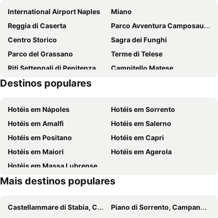
International Airport Naples
Miano
Reggia di Caserta
Parco Avventura Camposauro
Centro Storico
Sagra dei Funghi
Parco del Grassano
Terme di Telese
Riti Settennali di Penitenza
Campitello Matese
Destinos populares
Mercatino di Natale Castello di Limatola
Casertavecchia
Centro Storico
Festa della Zampogna
Hotéis em Nápoles
Hotéis em Sorrento
Arco di Traiano
Capuano
Hotéis em Amalfi
Hotéis em Salerno
Duomo di Benevento
Hotéis em Positano
Hotéis em Capri
Hotéis em Maiori
Hotéis em Agerola
Hotéis em Massa Lubrense
Mais destinos populares
Castellammare di Stabia, Campanha Hotéis
Piano di Sorrento, Campanha Hotéis