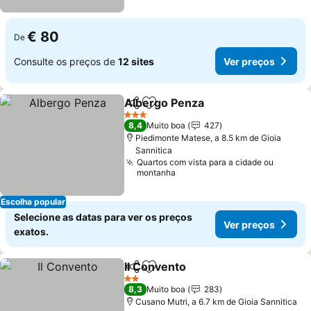
€ 80
De
Consulte os preços de
12 sites
Ver preços
Albergo Penza
Partilhar
Adicionar aos favoritos
Ver preços
3 Estrelas
8,4
Muito boa
427
Piedimonte Matese, a 8.5 km de Gioia
Sannitica
Quartos com vista para a cidade ou
montanha
Escolha popular
Selecione as datas para ver os preços
Ver preços
exatos.
Il Convento
Partilhar
Adicionar aos favoritos
Ver preços
2 Estrelas
8,3
Muito boa
283
Cusano Mutri, a 6.7 km de Gioia Sannitica