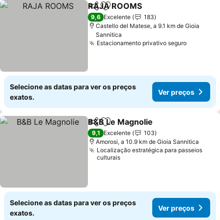
RAJA ROOMS
Partilhar
Adicionar aos favoritos
Ver preços
9,6
Excelente
183
Castello del Matese, a 9.1 km de Gioia
Sannitica
Estacionamento privativo seguro
Ver preç
Selecione as datas para ver os preços
Ver preços
exatos.
B&B Le Magnolie
Partilhar
Adicionar aos favoritos
Ver preço
9,1
Excelente
103
Amorosi, a 10.9 km de Gioia Sannitica
Localização estratégica para passeios
culturais
Selecione as datas para ver os preços
Ver preços
exatos.