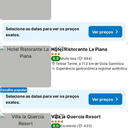
Selecione as datas para ver os preços
Ver preços
exatos.
Hotel Ristorante La Piana
Partilhar
Adicionar aos favoritos
V
3 Estrelas
8,0
Muito boa
644
Telese Terme, a 11.0 km de Gioia Sannitica
Experiência gastronômica regional autêntica
Escolha popular
Selecione as datas para ver os preços
Ver preços
exatos.
Villa la Quercia Resort
Partilhar
Adicionar aos favoritos
Ver 
4 Estrelas
9,0
Excelente
433