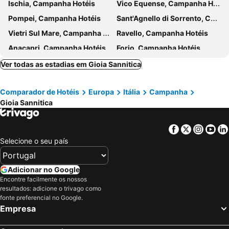
Ischia, Campanha Hotéis
Vico Equense, Campanha Hotéis
Pompei, Campanha Hotéis
Sant'Agnello di Sorrento, Campanha Hotéis
Vietri Sul Mare, Campanha Hotéis
Ravello, Campanha Hotéis
Anacapri, Campanha Hotéis
Forio, Campanha Hotéis
Minori, Campanha Hotéis
Ercolano, Campanha Hotéis
Ver todas as estadias em Gioia Sannitica
Furore, Campanha Hotéis
Pozzuoli, Campanha Hotéis
Comparador de Hotéis
Europa
Itália
Campanha
Pimonte, Campanha Hotéis
Lucera, Apúlia Hotéis
Gioia Sannitica
Sperlonga, Lazio Hotéis
Caserta, Campanha Hotéis
Sant' Angelo d'Ischia, Campanha Hotéis
Tróia, Apúlia Hotéis
Facebook
Twitter
Insta
Yo
Nápoles, Campanha Hotéis
Sorrento, Campanha Hotéis
Selecione o seu país
Amalfi, Campanha Hotéis
Salerno, Campanha Hotéis
Positano, Campanha Hotéis
Capri, Campanha Hotéis
Adicionar no Google
Encontre facilmente os nossos
Maiori, Campanha Hotéis
Agerola, Campanha Hotéis
resultados: adicione o trivago como
Massa Lubrense, Campanha Hotéis
Roma, Lazio Hotéis
fonte preferencial no Google.
Empresa
Milão, Lombardia Hotéis
Veneza, Veneto Hotéis
Florença, Toscana Hotéis
Bolonha, Emília-Romanha Hotéis