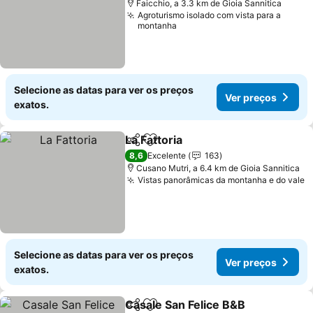
Faicchio, a 3.3 km de Gioia Sannitica
Agroturismo isolado com vista para a
montanha
Selecione as datas para ver os preços
Ver preços
exatos.
La Fattoria
Partilhar
Adicionar aos favoritos
Ver preços
8,6
Excelente
163
Cusano Mutri, a 6.4 km de Gioia Sannitica
Vistas panorâmicas da montanha e do vale
V
Selecione as datas para ver os preços
Ver preços
exatos.
Casale San Felice B&B
Partilhar
Adicionar aos favoritos
Ver 