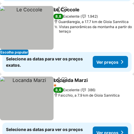
Le Coccole
Partilhar
Adicionar aos favoritos
Ver preços
8,8
Excelente
1.942
Guardiaregia, a 17.7 km de Gioia Sannitica
Vistas panorâmicas da montanha a partir do
terraço
Escolha popular
Selecione as datas para ver os preços
Ver preços
exatos.
Locanda Marzi
Partilhar
Adicionar aos favoritos
Ver preços
1 Estrelas
8,6
Excelente
386
Faicchio, a 7.9 km de Gioia Sannitica
Selecione as datas para ver os preços
Ver preços