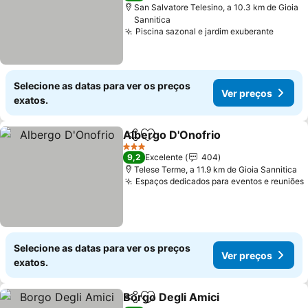
San Salvatore Telesino, a 10.3 km de Gioia
Sannitica
Piscina sazonal e jardim exuberante
Ver pr
Selecione as datas para ver os preços
Ver preços
exatos.
Albergo D'Onofrio
Partilhar
Adicionar aos favoritos
Ver pre
3 Estrelas
9,2
Excelente
404
Telese Terme, a 11.9 km de Gioia Sannitica
Espaços dedicados para eventos e reuniões
Selecione as datas para ver os preços
Ver preços
exatos.
Borgo Degli Amici
Partilhar
Adicionar aos favoritos
Ver preç