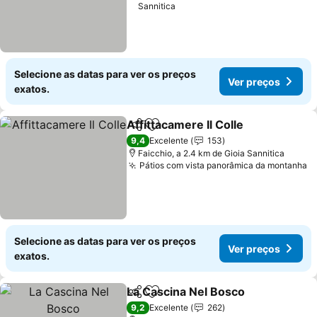
Sannitica
Selecione as datas para ver os preços
Ver preços
exatos.
Affittacamere Il Colle
Partilhar
Adicionar aos favoritos
Ver 
9,4
Excelente
153
Faicchio, a 2.4 km de Gioia Sannitica
Pátios com vista panorâmica da montanha
V
Selecione as datas para ver os preços
Ver preços
exatos.
La Cascina Nel Bosco
Partilhar
Adicionar aos favoritos
Ver 
9,2
Excelente
262