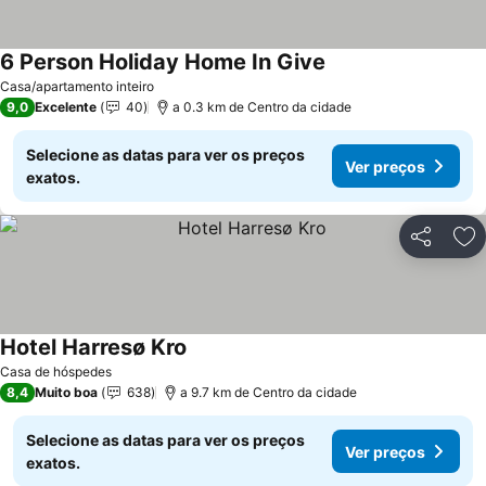
6 Person Holiday Home In Give
Casa/apartamento inteiro
9,0
Excelente
40
a 0.3 km de Centro da cidade
Selecione as datas para ver os preços
Ver preços
exatos.
Partilhar
Ad
Hotel Harresø Kro
Casa de hóspedes
8,4
Muito boa
638
a 9.7 km de Centro da cidade
Selecione as datas para ver os preços
Ver preços
exatos.