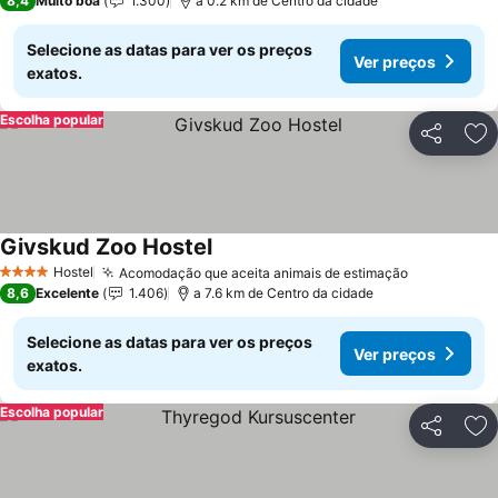
8,4
Muito boa
1.300
a 0.2 km de Centro da cidade
Selecione as datas para ver os preços
Ver preços
exatos.
Escolha popular
Partilhar
Ad
Givskud Zoo Hostel
Hostel
Acomodação que aceita animais de estimação
4 Estrelas
8,6
Excelente
1.406
a 7.6 km de Centro da cidade
Selecione as datas para ver os preços
Ver preços
exatos.
Escolha popular
Partilhar
Ad