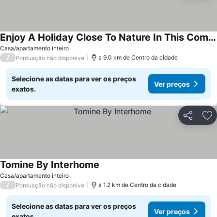
Enjoy A Holiday Close To Nature In This Comfortable Holiday Home.
Casa/apartamento inteiro
/
a 9.0 km de Centro da cidade
Pontuação não disponível
Selecione as datas para ver os preços
Ver preços
exatos.
Partilhar
Ad
Tomine By Interhome
Casa/apartamento inteiro
/
a 1.2 km de Centro da cidade
Pontuação não disponível
Selecione as datas para ver os preços
Ver preços
exatos.