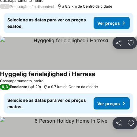
Casa/apartamento inteiro
/
a 8.3 km de Centro da cidade
Pontuação não disponível
Selecione as datas para ver os preços
Ver preços
exatos.
Partilhar
Ad
Hyggelig ferielejlighed i Harresø
Casa/apartamento inteiro
9,3
Excelente
29
a 9.7 km de Centro da cidade
Selecione as datas para ver os preços
Ver preços
exatos.
Partilhar
Ad