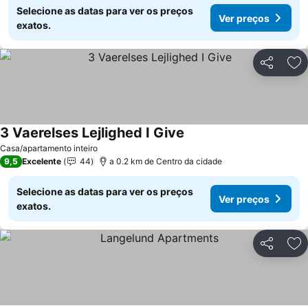
Selecione as datas para ver os preços
Ver preços
exatos.
Partilhar
Ad
3 Vaerelses Lejlighed I Give
Casa/apartamento inteiro
9,5
Excelente
44
a 0.2 km de Centro da cidade
Selecione as datas para ver os preços
Ver preços
exatos.
Partilhar
Ad