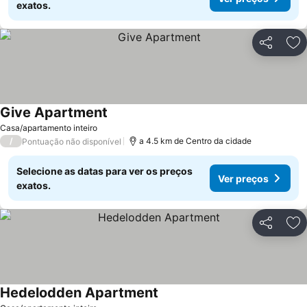
exatos.
Partilhar
Ad
Give Apartment
Casa/apartamento inteiro
/
a 4.5 km de Centro da cidade
Pontuação não disponível
Selecione as datas para ver os preços
Ver preços
exatos.
Partilhar
Ad
Hedelodden Apartment