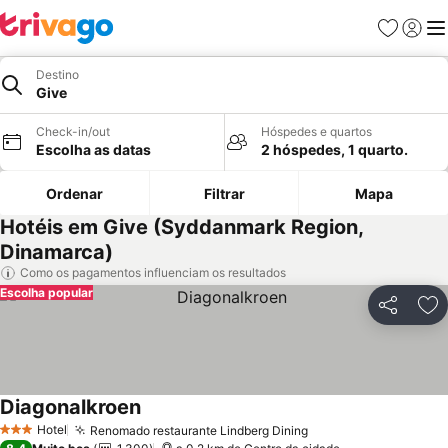
Favoritos
Iniciar
Me
Destino
Give
Check-in/out
Hóspedes e quartos
Escolha as datas
2 hóspedes, 1 quarto.
Ordenar
Filtrar
Mapa
Hotéis em Give (Syddanmark Region,
Dinamarca)
Como os pagamentos influenciam os resultados
Escolha popular
Partilhar
Ad
Diagonalkroen
Hotel
Renomado restaurante Lindberg Dining
3 Estrelas