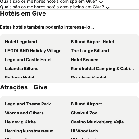
Quais são os melhores hotéis com spa em Give?
Quais são os melhores hotéis com piscina em Give?
Hotéis em Give
Estes hotéis também poderão interessá-lo...
Hotel Legoland
Billund Airport Hotel
LEGOLAND Holiday Village
The Lodge Billund
Legoland Castle Hotel
Hotel Svanen
Lalandia Billund
Randbøldal Camping & Cabins
Refborg Hotel
Go-sleep Vandel
Atrações - Give
Diagonalkroen
Thyregod Kursuscenter
Filskov Kro
Smidstrupvej 3 - The Lodge
Legoland Theme Park
Billund Airport
Thommysminde
Hotel Dalgas, BW Signature Collection
Words and Others
Givskud Zoo
Gregersminde
Skjoldbjerg Garnihotel
Hejnsvig Kirke
Casino Munkebjerg Vejle
Herning kunstmuseum
Hi Woodtech