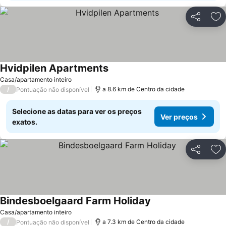
Partilhar
Ad
Hvidpilen Apartments
Casa/apartamento inteiro
/
a 8.6 km de Centro da cidade
Pontuação não disponível
Selecione as datas para ver os preços
Ver preços
exatos.
Partilhar
Ad
Bindesboelgaard Farm Holiday
Casa/apartamento inteiro
/
a 7.3 km de Centro da cidade
Pontuação não disponível