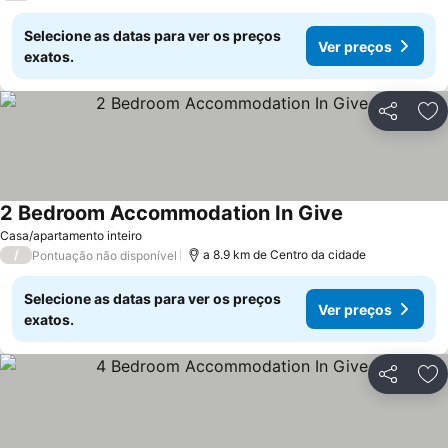
Selecione as datas para ver os preços
Ver preços
exatos.
Partilhar
Ad
2 Bedroom Accommodation In Give
Casa/apartamento inteiro
/
a 8.9 km de Centro da cidade
Pontuação não disponível
Selecione as datas para ver os preços
Ver preços
exatos.
Partilhar
Ad