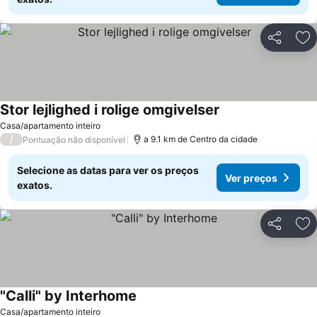
Partilhar
Ad
Stor lejlighed i rolige omgivelser
Casa/apartamento inteiro
/
a 9.1 km de Centro da cidade
Pontuação não disponível
Selecione as datas para ver os preços
Ver preços
exatos.
Partilhar
Ad
"Calli" by Interhome
Casa/apartamento inteiro