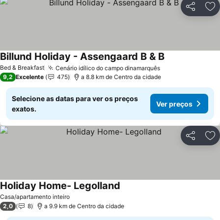
Partilhar
Ad
Billund Holiday - Assengaard B & B
Bed & Breakfast
Cenário idílico do campo dinamarquês
9,2
Excelente
475
a 8.8 km de Centro da cidade
Selecione as datas para ver os preços
Ver preços
exatos.
Partilhar
Ad
Holiday Home- Legolland
Casa/apartamento inteiro
2,0
8
a 9.9 km de Centro da cidade