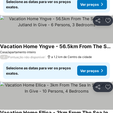
Selecione as datas para ver os preços
Ver preços
exatos.
Partilhar
Ad
Vacation Home Yngve - 56.5km From The Sea In Se Jutland In Give - 6 Persons, 3 Bedrooms
Casa/apartamento inteiro
/
a 1.2 km de Centro da cidade
Pontuação não disponível
Selecione as datas para ver os preços
Ver preços
exatos.
Partilhar
Ad
Vacation Home Ellica - 3km From The Sea In Se Jutland In Give - 10 Persons, 4 Bedrooms