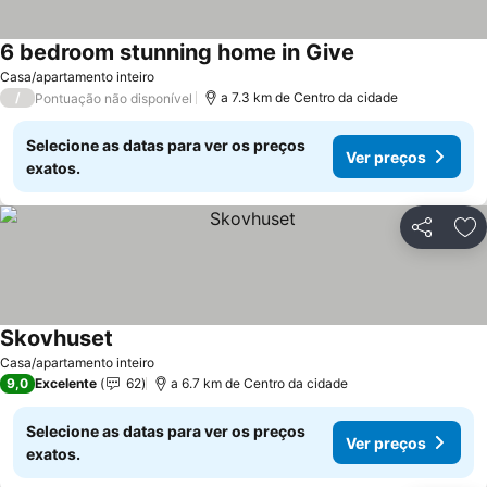
6 bedroom stunning home in Give
Casa/apartamento inteiro
/
a 7.3 km de Centro da cidade
Pontuação não disponível
Selecione as datas para ver os preços
Ver preços
exatos.
Partilhar
Ad
Skovhuset
Casa/apartamento inteiro
9,0
Excelente
62
a 6.7 km de Centro da cidade
Selecione as datas para ver os preços
Ver preços
exatos.