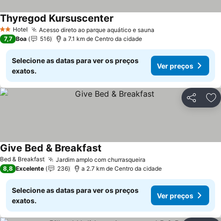
Thyregod Kursuscenter
Hotel
Acesso direto ao parque aquático e sauna
2 Estrelas
7,7
Boa
516
a 7.1 km de Centro da cidade
Selecione as datas para ver os preços
Ver preços
exatos.
Partilhar
Ad
Give Bed & Breakfast
Bed & Breakfast
Jardim amplo com churrasqueira
8,8
Excelente
236
a 2.7 km de Centro da cidade
Selecione as datas para ver os preços
Ver preços
exatos.