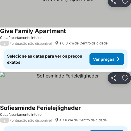
Partilhar
Ad
Give Family Apartment
Casa/apartamento inteiro
/
a 0.3 km de Centro da cidade
Pontuação não disponível
Selecione as datas para ver os preços
Ver preços
exatos.
Partilhar
Ad
Sofiesminde Ferielejligheder
Casa/apartamento inteiro
/
a 7.6 km de Centro da cidade
Pontuação não disponível