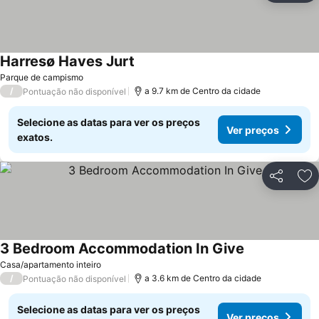
Harresø Haves Jurt
Parque de campismo
/
a 9.7 km de Centro da cidade
Pontuação não disponível
Selecione as datas para ver os preços
Ver preços
exatos.
Partilhar
Ad
3 Bedroom Accommodation In Give
Casa/apartamento inteiro
/
a 3.6 km de Centro da cidade
Pontuação não disponível
Selecione as datas para ver os preços
Ver preços