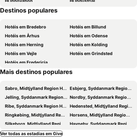
Hi Innovation
Hi Industrial
Destinos populares
Hi Electronics
New and tradition
Hvidbjerg Strand
We would be delighted to see
Hotéis em Bredebro
Hotéis em Billund
Fredericia Boat Show
Handling Clay
Hotéis em Århus
Hotéis em Odense
Løverodde
Fast and Furious Car Show
Hotéis em Herning
Hotéis em Kolding
Hotéis em Vejle
Hotéis em Grindsted
Hotéis em Fredericia
Mais destinos populares
Sabro, Midtjylland Region Hotéis
Esbjerg, Syddanmark Region Hotéis
Jelling, Syddanmark Region Hotéis
Nordby, Syddanmark Region Hotéis
Ribe, Syddanmark Region Hotéis
Hedensted, Midtjylland Region Hotéis
Ringkøbing, Midtjylland Region Hotéis
Horsens, Midtjylland Region Hotéis
Silkeborg, Midtjylland Region Hotéis
Havneby, Syddanmark Region Hotéis
Middelfart, Syddanmark Region Hotéis
Hvide Sande, Midtjylland Region Hotéis
Ver todas as estadias em Give