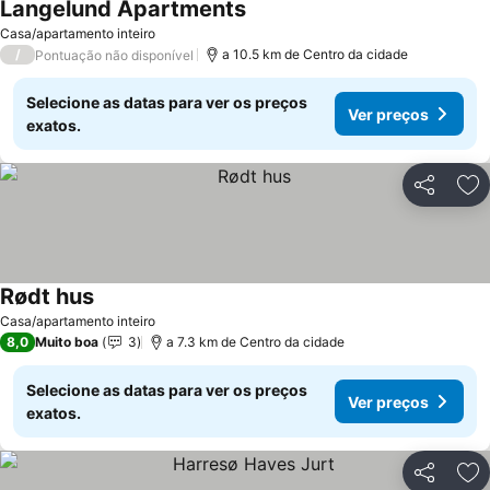
Langelund Apartments
Casa/apartamento inteiro
/
a 10.5 km de Centro da cidade
Pontuação não disponível
Selecione as datas para ver os preços
Ver preços
exatos.
Partilhar
Ad
Rødt hus
Casa/apartamento inteiro
8,0
Muito boa
3
a 7.3 km de Centro da cidade
Selecione as datas para ver os preços
Ver preços
exatos.
Partilhar
Ad