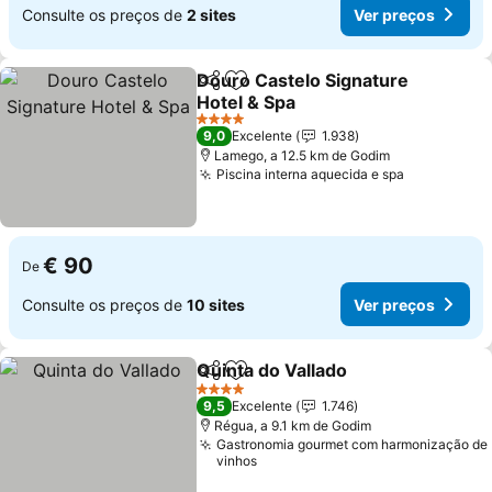
Consulte os preços de
2 sites
Ver preços
Douro Castelo Signature
Partilhar
Adicionar aos favoritos
Hotel & Spa
Ver preços
4 Estrelas
9,0
Excelente
1.938
Lamego, a 12.5 km de Godim
Piscina interna aquecida e spa
Ver preço
€ 90
De
Consulte os preços de
10 sites
Ver preços
Quinta do Vallado
Partilhar
Adicionar aos favoritos
Ver preç
4 Estrelas
9,5
Excelente
1.746
Régua, a 9.1 km de Godim
Gastronomia gourmet com harmonização de
vinhos