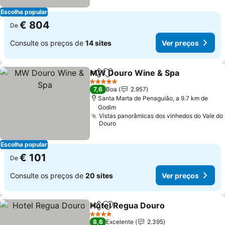
Escolha popular
€ 804
De
Consulte os preços de
14 sites
Ver preços
MW Douro Wine & Spa
Partilhar
Adicionar aos favoritos
Ver
5 Estrelas
7,6
Boa
2.957
Santa Marta de Penaguião, a 9.7 km de
Godim
Vistas panorâmicas dos vinhedos do Vale do
Douro
Escolha popular
€ 101
De
Consulte os preços de
20 sites
Ver preços
Hotel Regua Douro
Partilhar
Adicionar aos favoritos
Ver pr
4 Estrelas
8,6
Excelente
2.395