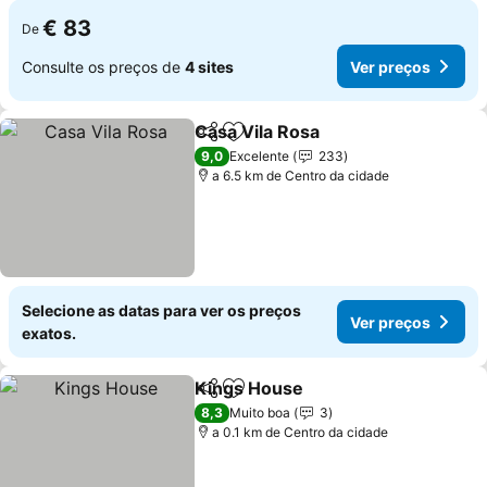
€ 83
De
Consulte os preços de
4 sites
Ver preços
Casa Vila Rosa
Partilhar
Adicionar aos favoritos
Ver preços
9,0
Excelente
233
a 6.5 km de Centro da cidade
Selecione as datas para ver os preços
Ver preços
exatos.
Kings House
Partilhar
Adicionar aos favoritos
Ver preços
8,3
Muito boa
3
a 0.1 km de Centro da cidade