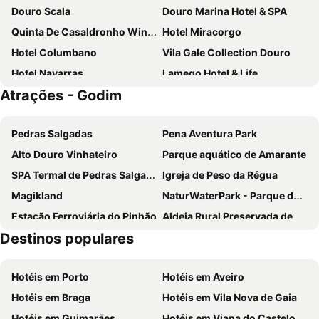
Douro Scala
Douro Marina Hotel & SPA
Quinta De Casaldronho Wine Hotel
Hotel Miracorgo
Hotel Columbano
Vila Gale Collection Douro
Hotel Navarras
Lamego Hotel & Life
Atrações - Godim
Douro Castelo Signature Hotel & Spa
Hotel Folgosa Douro
Hotel Regua Douro
The Wine House Hotel - Quinta da Pacheca
Pedras Salgadas
Pena Aventura Park
Vila Gale Douro Vineyards
Lavandeira Douro Nature & Wellness
Alto Douro Vinhateiro
Parque aquático de Amarante
Six Senses DOURO VALLEY by IHG
Imperio Hotel
SPA Termal de Pedras Salgadas
Igreja de Peso da Régua
Casa das Lérias
Residencial Douro
Magikland
NaturWaterPark - Parque de Diversões do Douro
Casa da Calcada
Borralha Hotel, Restaurante & Spa
Estação Ferroviária do Pinhão
Aldeia Rural Preservada de Quintandona
Delfim Douro Hotel
Original Douro Hotel
Destinos populares
Aquático de Fafe
Centro Histórico de Guimarães
Hotel Solar dos Pachecos
Quinta da Timpeira
Azurara Parque Aventura
Igreja de Riba d'Ave
Solar Quinta da Portela
Huga Home
Hotéis em Porto
Hotéis em Aveiro
Albufeira do Ermal
Estação Ferroviária de Régua
Hotel Comércio
Alojamento Local Tamega
Hotéis em Braga
Hotéis em Vila Nova de Gaia
Igreja Matriz da Lixa
Ponte e Torre de Ucanha
Quinta da Barroca
Hotel Oasis
Hotéis em Guimarães
Hotéis em Viana do Castelo