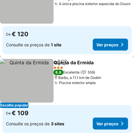
A única piscina exterior aquecida do Douro
V
€ 120
De
Consulte os preços de
1 site
Ver preços
Quinta da Ermida
Partilhar
Adicionar aos favoritos
Ver preç
3 Estrelas
8,8
Excelente
559
Baião, a 11.1 km de Godim
Piscina exterior ampla
Ver preços
Escolha popular
€ 109
De
Consulte os preços de
3 sites
Ver preços