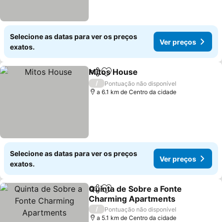
Selecione as datas para ver os preços
Ver preços
exatos.
Mitos House
Partilhar
Adicionar aos favoritos
Ver preços
/
Pontuação não disponível
a 6.1 km de Centro da cidade
Selecione as datas para ver os preços
Ver preços
exatos.
Quinta de Sobre a Fonte
Partilhar
Adicionar aos favoritos
Charming Apartments
Ver preços
/
Pontuação não disponível
a 5.1 km de Centro da cidade