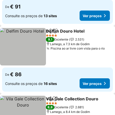
€ 91
De
Consulte os preços de
13 sites
Ver preços
Delfim Douro Hotel
Partilhar
Adicionar aos favoritos
Ver pr
4 Estrelas
9,1
Excelente
2.531
Lamego, a 7.3 km de Godim
Piscina ao ar livre com vista para o rio
Ver 
€ 86
De
Consulte os preços de
16 sites
Ver preços
Vila Gale Collection Douro
Partilhar
Adicionar aos favoritos
4 Estrelas
8,8
Excelente
2.681
Lamego, a 8.4 km de Godim