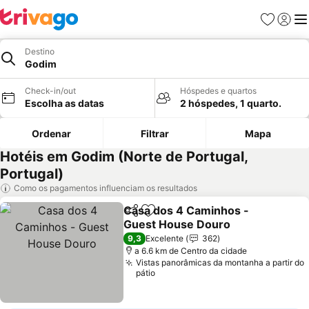
Favoritos
Iniciar
Me
Destino
Godim
Check-in/out
Hóspedes e quartos
Escolha as datas
2 hóspedes, 1 quarto.
Ordenar
Filtrar
Mapa
Hotéis em Godim (Norte de Portugal,
Portugal)
Como os pagamentos influenciam os resultados
Casa dos 4 Caminhos -
Partilhar
Adicionar aos favoritos
Guest House Douro
Ver preços
9,3
Excelente
362
a 6.6 km de Centro da cidade
Vistas panorâmicas da montanha a partir do
pátio