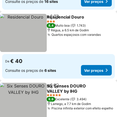
Consulte os preços de
16 sites
Ver preços
Residencial Douro
Partilhar
Adicionar aos favoritos
Ver pre
3 Estrelas
8,4
Muito boa
1.743
Régua, a 6.5 km de Godim
Quartos espaçosos com varandas
Ver pre
€ 40
De
Consulte os preços de
6 sites
Ver preços
Six Senses DOURO
Partilhar
Adicionar aos favoritos
VALLEY by IHG
Ver preços
5 Estrelas
9,6
Excelente
3.494
Lamego, a 7.7 km de Godim
Piscina infinita exterior com efeito espelho
V