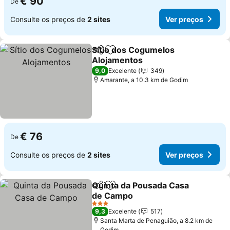
€ 90
De
Consulte os preços de
2 sites
Ver preços
Sítio dos Cogumelos
Partilhar
Adicionar aos favoritos
Alojamentos
Ver preços
9,0
Excelente
349
Amarante, a 10.3 km de Godim
€ 76
De
Consulte os preços de
2 sites
Ver preços
Quinta da Pousada Casa
Partilhar
Adicionar aos favoritos
de Campo
Ver preços
3 Estrelas
9,3
Excelente
517
Santa Marta de Penaguião, a 8.2 km de
Godim