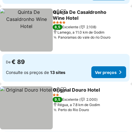
Quinta De Casaldronho
Partilhar
Adicionar aos favoritos
Wine Hotel
Ver preços
4 Estrelas
8,5
Excelente
2.108
Lamego, a 11.0 km de Godim
Panoramas do vale do rio Douro
Ver preço
€ 89
De
Consulte os preços de
13 sites
Ver preços
Original Douro Hotel
Partilhar
Adicionar aos favoritos
Ver p
2 Estrelas
9,5
Excelente
2.000
Régua, a 7.8 km de Godim
Perto do Rio Douro
Ver preços