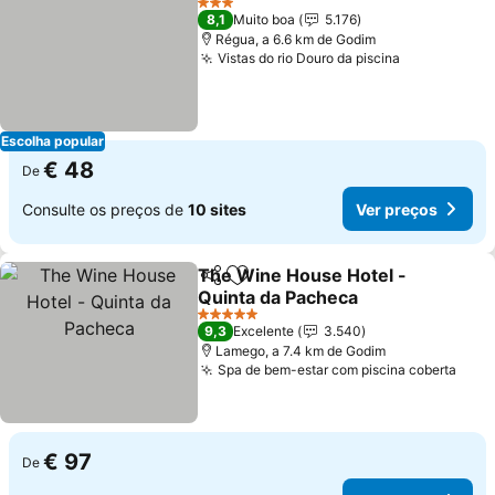
3 Estrelas
8,1
Muito boa
5.176
Régua, a 6.6 km de Godim
Vistas do rio Douro da piscina
Ver preços
Escolha popular
€ 48
De
Consulte os preços de
10 sites
Ver preços
The Wine House Hotel -
Partilhar
Adicionar aos favoritos
Quinta da Pacheca
Ver preços
5 Estrelas
9,3
Excelente
3.540
Lamego, a 7.4 km de Godim
Spa de bem-estar com piscina coberta
Ver 
€ 97
De