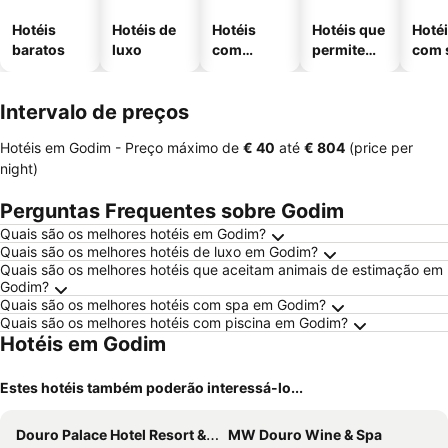
Hotéis
Hotéis de
Hotéis
Hotéis que
Hoté
baratos
luxo
com
permitem
com 
piscinas
animais
Intervalo de preços
Hotéis em Godim -
Preço máximo
de
‎€ 40
até
‎€ 804
(price per
night)
Perguntas Frequentes sobre Godim
Quais são os melhores hotéis em Godim?
Quais são os melhores hotéis de luxo em Godim?
Quais são os melhores hotéis que aceitam animais de estimação em
Godim?
Quais são os melhores hotéis com spa em Godim?
Quais são os melhores hotéis com piscina em Godim?
Hotéis em Godim
Estes hotéis também poderão interessá-lo...
Douro Palace Hotel Resort & Spa
MW Douro Wine & Spa