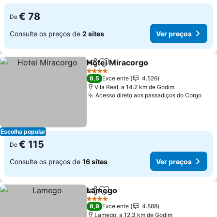
€ 78
De
Consulte os preços de
2 sites
Ver preços
Hotel Miracorgo
Partilhar
Adicionar aos favoritos
Ver preço
4 Estrelas
8,5
Excelente
4.526
Vila Real, a 14.2 km de Godim
Acesso direto aos passadiços do Corgo
Ver 
Escolha popular
€ 115
De
Consulte os preços de
16 sites
Ver preços
Lamego
Partilhar
Adicionar aos favoritos
Ver preços
4 Estrelas
8,9
Excelente
4.888
Lamego, a 12.3 km de Godim