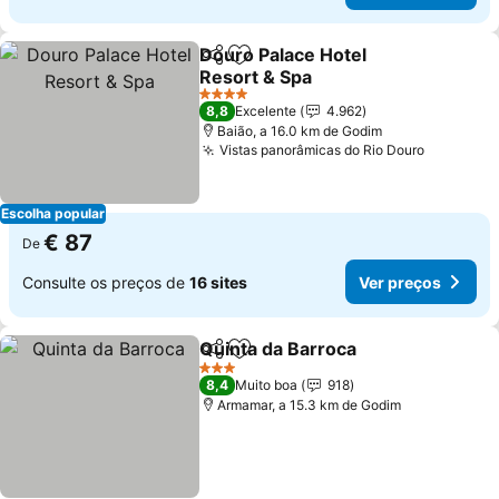
Douro Palace Hotel
Partilhar
Adicionar aos favoritos
Resort & Spa
Ver preços
4 Estrelas
8,8
Excelente
4.962
Baião, a 16.0 km de Godim
Vistas panorâmicas do Rio Douro
Ver preç
Escolha popular
€ 87
De
Consulte os preços de
16 sites
Ver preços
Quinta da Barroca
Partilhar
Adicionar aos favoritos
Ver pre
3 Estrelas
8,4
Muito boa
918
Armamar, a 15.3 km de Godim