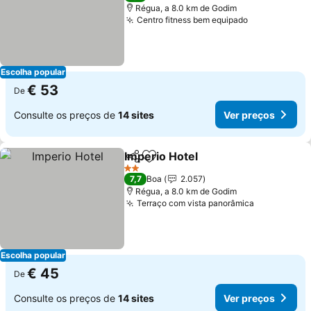
Régua, a 8.0 km de Godim
Centro fitness bem equipado
Ver preços
Escolha popular
€ 53
De
Consulte os preços de
14 sites
Ver preços
Imperio Hotel
Partilhar
Adicionar aos favoritos
Ver preços
2 Estrelas
7,7
Boa
2.057
Régua, a 8.0 km de Godim
Terraço com vista panorâmica
Ver preços
Escolha popular
€ 45
De
Consulte os preços de
14 sites
Ver preços