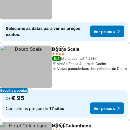
Selecione as datas para ver os preços
Ver preços
exatos.
Douro Scala
Partilhar
Adicionar aos favoritos
Ver preços
4 Estrelas
8,4
Muito boa
4.258
Mesão Frio, a 4.1 km de Godim
Vistas panorâmicas dos vinhedos do Douro
V
Escolha popular
€ 95
De
Consulte os preços de
17 sites
Ver preços
Hotel Columbano
Partilhar
Adicionar aos favoritos
Ver preç