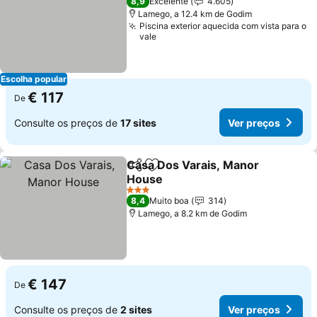
8,9
Excelente
4.605
Lamego, a 12.4 km de Godim
Piscina exterior aquecida com vista para o
vale
Escolha popular
€ 117
De
Consulte os preços de
17 sites
Ver preços
Casa Dos Varais, Manor
Partilhar
Adicionar aos favoritos
House
Ver preços
3 Estrelas
8,4
Muito boa
314
Lamego, a 8.2 km de Godim
€ 147
De
Consulte os preços de
2 sites
Ver preços