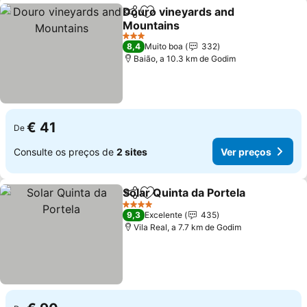
Douro vineyards and
Partilhar
Adicionar aos favoritos
Mountains
Ver preços
3 Estrelas
8,4
Muito boa
332
Baião, a 10.3 km de Godim
€ 41
De
Consulte os preços de
2 sites
Ver preços
Solar Quinta da Portela
Partilhar
Adicionar aos favoritos
Ver
4 Estrelas
9,3
Excelente
435
Vila Real, a 7.7 km de Godim