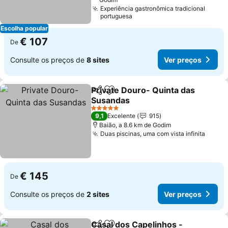
Experiência gastronômica tradicional
portuguesa
Escolha popular
€ 107
De
Consulte os preços de
8 sites
Ver preços
Private Douro- Quinta das
Partilhar
Adicionar aos favoritos
Susandas
Ver preços
5 Estrelas
9,1
Excelente
915
Baião, a 8.6 km de Godim
Duas piscinas, uma com vista infinita
Ver p
€ 145
De
Consulte os preços de
2 sites
Ver preços
Casal dos Capelinhos -