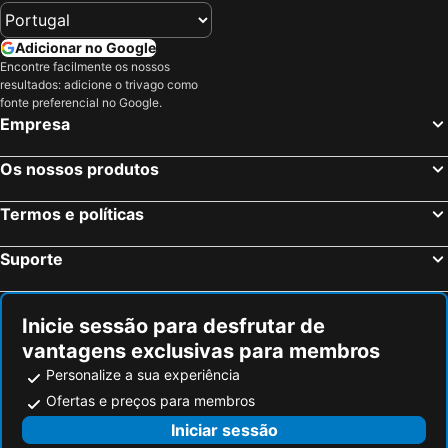
Vigo, Galiza Hotéis
Braga, Norte de Portugal Hotéis
Vila Nova de Gaia, Norte de Portugal Hotéis
Guimarães, Norte de Portugal Hotéis
Adicionar no Google
Encontre facilmente os nossos
Viana do Castelo, Norte de Portugal Hotéis
Viseu, Centro de Portugal Hotéis
resultados: adicione o trivago como
Chaves, Norte de Portugal Hotéis
Albufeira, Algarve Hotéis
fonte preferencial no Google.
Empresa
Lisboa, Lisboa e Vale do Tejo Hotéis
Monte Gordo, Algarve Hotéis
Portimão, Algarve Hotéis
Vila Nova de Milfontes, Alentejo Hotéis
Os nossos produtos
Funchal, Madeira Hotéis
Évora, Alentejo Hotéis
Termos e políticas
Figueira da Foz, Centro de Portugal Hotéis
Suporte
Inicie sessão para desfrutar de
vantagens exclusivas para membros
Personalize a sua experiência
Ofertas e preços para membros
Iniciar sessão