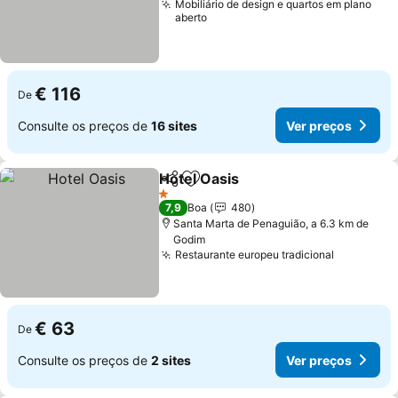
Mobiliário de design e quartos em plano
aberto
€ 116
De
Consulte os preços de
16 sites
Ver preços
Hotel Oasis
Partilhar
Adicionar aos favoritos
Ver preços
1 Estrelas
7,9
Boa
480
Santa Marta de Penaguião, a 6.3 km de
Godim
Restaurante europeu tradicional
Ver preç
€ 63
De
Consulte os preços de
2 sites
Ver preços