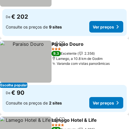
€ 202
De
Consulte os preços de
9 sites
Ver preços
Paraiso Douro
Partilhar
Adicionar aos favoritos
Ver preços
3 Estrelas
9,3
Excelente
2.356
Lamego, a 10.8 km de Godim
Varanda com vistas panorâmicas
Ver preç
Escolha popular
€ 90
De
Consulte os preços de
2 sites
Ver preços
Lamego Hotel & Life
Partilhar
Adicionar aos favoritos
Ver p
4 Estrelas