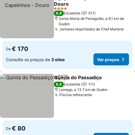
Partilhar
Adicionar aos favoritos
Douro
Ver preços
4 Estrelas
9,8
Excelente
517
Santa Marta de Penaguião, a 6.1 km de
Godim
Jantares requintados da Chef Marlene
Ver 
€ 170
De
Consulte os preços de
3 sites
Ver preços
Quinta do Passadiço
Partilhar
Adicionar aos favoritos
Ver p
8,8
Excelente
111
Lamego, a 13.7 km de Godim
Piscina refrescante
Ver preços
€ 80
De