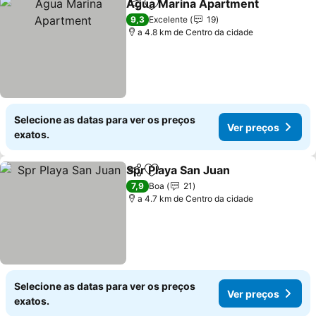
Agua Marina Apartment
Partilhar
Adicionar aos favoritos
Ve
9,3
Excelente
19
a 4.8 km de Centro da cidade
Selecione as datas para ver os preços
Ver preços
exatos.
Spr Playa San Juan
Partilhar
Adicionar aos favoritos
Ver pre
7,9
Boa
21
a 4.7 km de Centro da cidade
Selecione as datas para ver os preços
Ver preços
exatos.