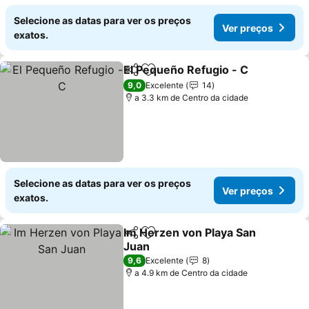
Selecione as datas para ver os preços
Ver preços
exatos.
El Pequeño Refugio - C
Partilhar
Adicionar aos favoritos
Ver
9,0
Excelente
14
a 3.3 km de Centro da cidade
Selecione as datas para ver os preços
Ver preços
exatos.
Im Herzen von Playa San
Partilhar
Adicionar aos favoritos
Juan
Ver preços
9,6
Excelente
8
a 4.9 km de Centro da cidade