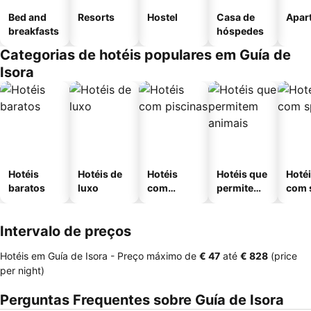
Bed and
Resorts
Hostel
Casa de
Apar
breakfasts
hóspedes
Categorias de hotéis populares em Guía de
Isora
Hotéis
Hotéis de
Hotéis
Hotéis que
Hoté
baratos
luxo
com
permitem
com 
piscinas
animais
Intervalo de preços
Hotéis em Guía de Isora -
Preço máximo
de
‎€ 47
até
‎€ 828
(price
per night)
Perguntas Frequentes sobre Guía de Isora