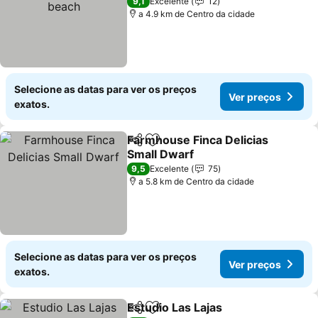
Ver preços
9,1
Excelente
12
a 4.9 km de Centro da cidade
Selecione as datas para ver os preços
Ver preços
exatos.
Farmhouse Finca Delicias
Partilhar
Adicionar aos favoritos
Small Dwarf
Ver preços
9,5
Excelente
75
a 5.8 km de Centro da cidade
Selecione as datas para ver os preços
Ver preços
exatos.
Estudio Las Lajas
Partilhar
Adicionar aos favoritos
Ver preç