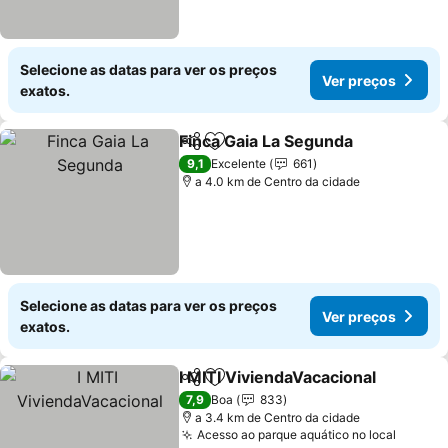
Selecione as datas para ver os preços
Ver preços
exatos.
Finca Gaia La Segunda
Partilhar
Adicionar aos favoritos
Ver
9,1
Excelente
661
a 4.0 km de Centro da cidade
Selecione as datas para ver os preços
Ver preços
exatos.
I MITI ViviendaVacacional
Partilhar
Adicionar aos favoritos
V
7,9
Boa
833
a 3.4 km de Centro da cidade
Acesso ao parque aquático no local
Ver pr