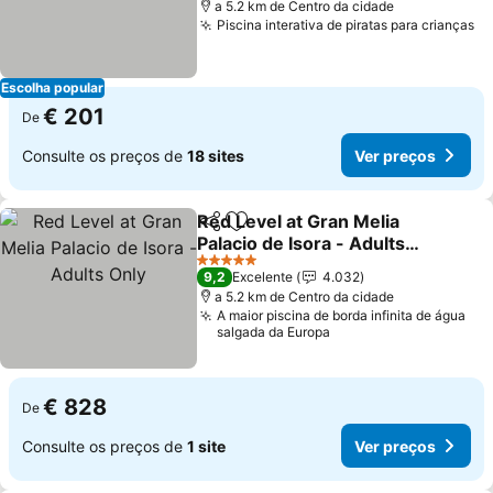
a 5.2 km de Centro da cidade
Piscina interativa de piratas para crianças
Ve
Escolha popular
€ 201
De
Consulte os preços de
18 sites
Ver preços
Red Level at Gran Melia
Partilhar
Adicionar aos favoritos
Palacio de Isora - Adults
Only
Ver preços
5 Estrelas
9,2
Excelente
4.032
a 5.2 km de Centro da cidade
A maior piscina de borda infinita de água
salgada da Europa
€ 828
De
Consulte os preços de
1 site
Ver preços