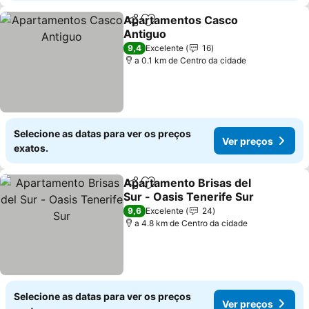
Apartamentos Casco
Partilhar
Adicionar aos favoritos
Antiguo
Ver preços
9,4
Excelente
16
a 0.1 km de Centro da cidade
Selecione as datas para ver os preços
Ver preços
exatos.
Apartamento Brisas del
Partilhar
Adicionar aos favoritos
Sur - Oasis Tenerife Sur
Ver preços
9,6
Excelente
24
a 4.8 km de Centro da cidade
Selecione as datas para ver os preços
Ver preços