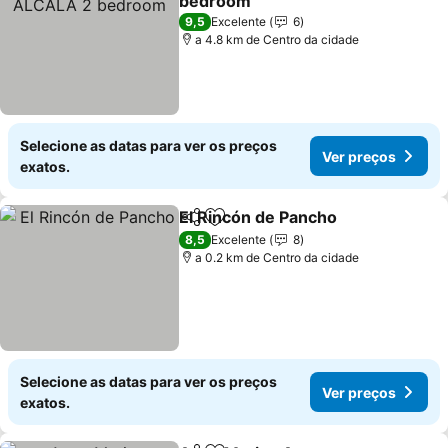
bedroom
Ver preços
9,5
Excelente
6
a 4.8 km de Centro da cidade
Selecione as datas para ver os preços
Ver preços
exatos.
El Rincón de Pancho
Partilhar
Adicionar aos favoritos
Ver p
8,5
Excelente
8
a 0.2 km de Centro da cidade
Selecione as datas para ver os preços
Ver preços
exatos.