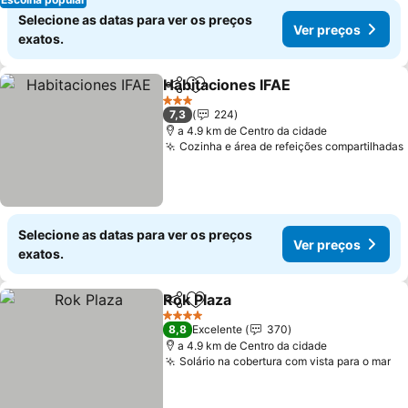
Selecione as datas para ver os preços
Ver preços
exatos.
Habitaciones IFAE
Partilhar
Adicionar aos favoritos
Ver preç
3 Estrelas
7,3
224
a 4.9 km de Centro da cidade
Cozinha e área de refeições compartilhadas
Selecione as datas para ver os preços
Ver preços
exatos.
Rok Plaza
Partilhar
Adicionar aos favoritos
Ver preços
4 Estrelas
8,8
Excelente
370
a 4.9 km de Centro da cidade
Solário na cobertura com vista para o mar
Ve