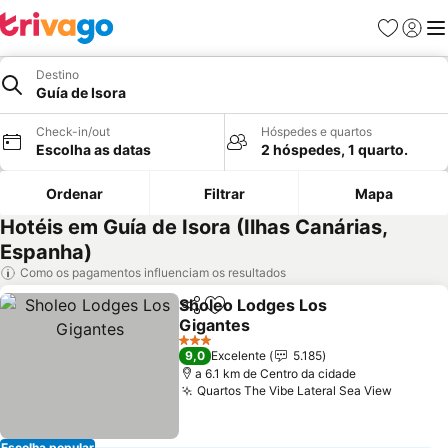
Favoritos
Iniciar
Me
Destino
Guía de Isora
Check-in/out
Hóspedes e quartos
Escolha as datas
2 hóspedes, 1 quarto.
Ordenar
Filtrar
Mapa
Hotéis em Guía de Isora (Ilhas Canárias,
Espanha)
Como os pagamentos influenciam os resultados
Sholeo Lodges Los
Partilhar
Adicionar aos favoritos
Gigantes
Ver preços
3 Estrelas
9,0
Excelente
5.185
a 6.1 km de Centro da cidade
Quartos The Vibe Lateral Sea View
Ver pr
Escolha popular