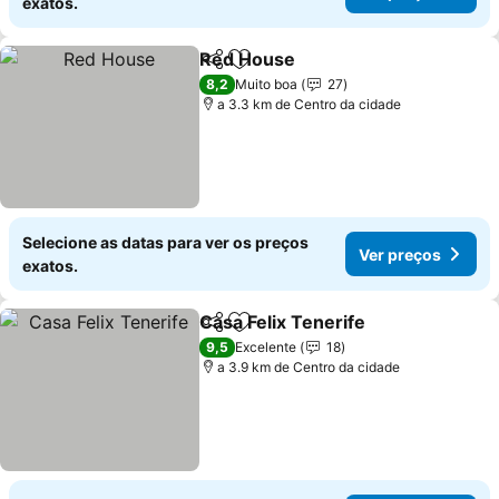
exatos.
Red House
Partilhar
Adicionar aos favoritos
Ver preços
8,2
Muito boa
27
a 3.3 km de Centro da cidade
Selecione as datas para ver os preços
Ver preços
exatos.
Casa Felix Tenerife
Partilhar
Adicionar aos favoritos
Ver pr
9,5
Excelente
18
a 3.9 km de Centro da cidade