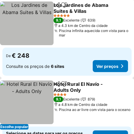
Los Jardines de Abama
Partilhar
Adicionar aos favoritos
Suites & Villas
Ver preços
5 Estrelas
9,1
Excelente
639
a 4.3 km de Centro da cidade
Piscina infinita aquecida com vista para o
mar
€ 248
De
Consulte os preços de
6 sites
Ver preços
Hotel Rural El Navío -
Partilhar
Adicionar aos favoritos
Adults Only
Ver preços
4 Estrelas
9,1
Excelente
879
a 4.8 km de Centro da cidade
Piscina ao ar livre com vista para o oceano
V
Escolha popular
Selecione as datas para ver os preços