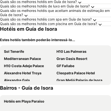
Quais são os melhores hotéis em Guía de Isora?
Quais são os melhores hotéis de luxo em Guía de Isora?
Quais são os melhores hotéis que aceitam animais de estimação em
Guía de Isora?
Quais são os melhores hotéis com spa em Guía de Isora?
Quais são os melhores hotéis com piscina em Guía de Isora?
Hotéis em Guía de Isora
Estes hotéis também poderão interessá-lo...
Sol Tenerife
H10 Las Palmeras
Mediterranean Palace
Gran Oasis Resort
H10 Costa Adeje Palace
GF Fañabe
Alexandre Hotel Troya
Cleopatra Palace Hotel
Alexandre Gala
Gran Meliá Palacio de Isora
Bairros - Guía de Isora
Sholeo Lodges Los Gigantes
Tagoro Family & Fun Costa Adeje
Blue Sea Apartamentos Callao Garden
Paradise Park Fun Lifestyle Hotel
Hotéis em Playa Paraíso
Hotel Landmar Costa los Gigantes
Checkin Bungalows Atlántida
Regency Country Club, Apartments Suites
Hotel Riu Buenavista