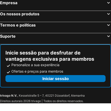
Empresa
Madrid, Madrid Hotéis
Benidorm, Valência Hotéis
Sevilha, Andaluzia Hotéis
Barcelona, Catalunha Hotéis
Os nossos produtos
Vigo, Galiza Hotéis
Sangenjo, Galiza Hotéis
Termos e políticas
Isla Cristina, Andaluzia Hotéis
Isla Canela, Andaluzia Hotéis
Suporte
Inicie sessão para desfrutar de
vantagens exclusivas para membros
Personalize a sua experiência
Ofertas e preços para membros
Iniciar sessão
trivago N.V.
, Kesselstraße 5 – 7, 40221 Düsseldorf, Alemanha
Direitos autorais 2026 trivago | Todos os direitos reservados.