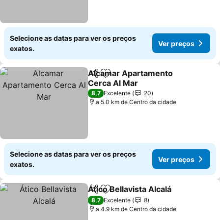
Selecione as datas para ver os preços
Ver preços
exatos.
Alcamar Apartamento
Partilhar
Adicionar aos favoritos
Cerca Al Mar
Ver preços
8,7
Excelente
20
a 5.0 km de Centro da cidade
Selecione as datas para ver os preços
Ver preços
exatos.
Ático Bellavista Alcalá
Partilhar
Adicionar aos favoritos
Ver 
8,7
Excelente
8
a 4.9 km de Centro da cidade