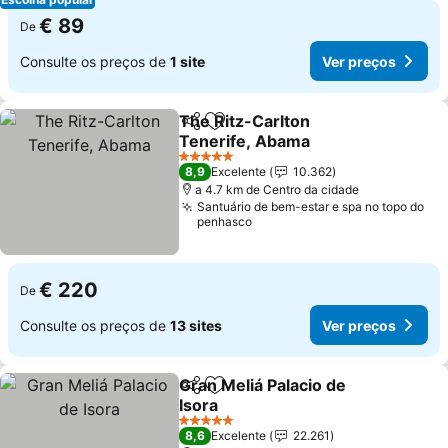
€ 89
De
Consulte os preços de
1 site
Ver preços
The Ritz-Carlton
Partilhar
Adicionar aos favoritos
Tenerife, Abama
Ver preços
5 Estrelas
8,9
Excelente
10.362
a 4.7 km de Centro da cidade
Santuário de bem-estar e spa no topo do
penhasco
€ 220
De
Consulte os preços de
13 sites
Ver preços
Gran Meliá Palacio de
Partilhar
Adicionar aos favoritos
Isora
Ver preços
5 Estrelas
8,6
Excelente
22.261