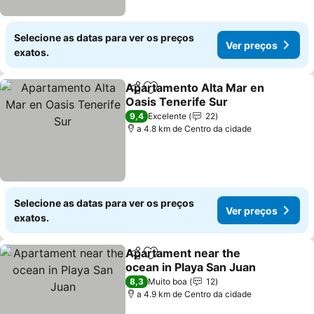
Selecione as datas para ver os preços
Ver preços
exatos.
Apartamento Alta Mar en
Partilhar
Adicionar aos favoritos
Oasis Tenerife Sur
Ver preços
9,4
Excelente
22
a 4.8 km de Centro da cidade
Selecione as datas para ver os preços
Ver preços
exatos.
Apartament near the
Partilhar
Adicionar aos favoritos
ocean in Playa San Juan
Ver preços
8,3
Muito boa
12
a 4.9 km de Centro da cidade