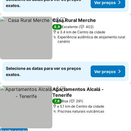
Ver preços
exatos.
Casa Rural Merche
Partilhar
Adicionar aos favoritos
Ver pr
8,9
Excelente
402
a 3.4 km de Centro da cidade
Experiência autêntica de alojamento rural
canário
Selecione as datas para ver os preços
Ver preços
exatos.
Apartamentos Alcalá -
Partilhar
Adicionar aos favoritos
Tenerife
Ver preços
7,8
Boa
291
a 5.1 km de Centro da cidade
Piscinas naturais vulcânicas
Ver preços
Escolha popular