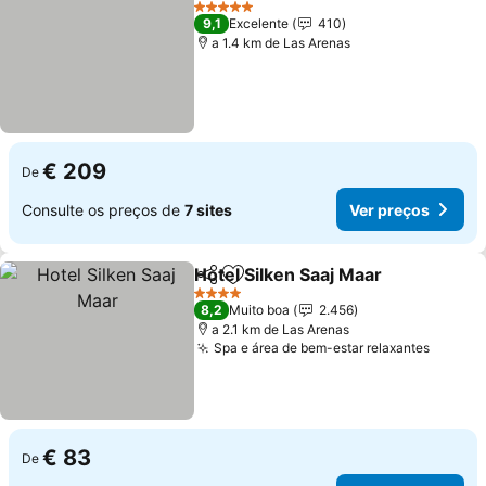
5 Estrelas
9,1
Excelente
410
a 1.4 km de Las Arenas
€ 209
De
Consulte os preços de
7 sites
Ver preços
Hotel Silken Saaj Maar
Partilhar
Adicionar aos favoritos
4 Estrelas
8,2
Muito boa
2.456
a 2.1 km de Las Arenas
Spa e área de bem-estar relaxantes
€ 83
De