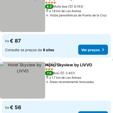
Partilhar
Adicionar aos favoritos
4 Estrelas
8,0
Muito boa
6.743
a 1.8 km de Las Arenas
Vistas panorâmicas de Puerto de la Cruz
€ 87
De
Consulte os preços de
8 sites
Ver preços
Hotel Skyview by LIVVO
Partilhar
Adicionar aos favoritos
3 Estrelas
7,6
Boa
3.457
a 1.7 km de Las Arenas
Áreas recentemente renovadas
€ 56
De