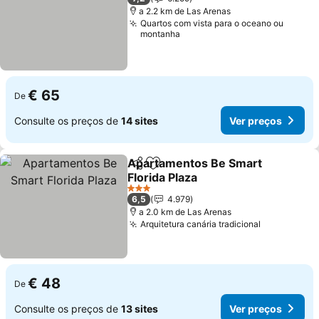
a 2.2 km de Las Arenas
Quartos com vista para o oceano ou
montanha
€ 65
De
Consulte os preços de
14 sites
Ver preços
Apartamentos Be Smart
Partilhar
Adicionar aos favoritos
Florida Plaza
3 Estrelas
6,5
4.979
a 2.0 km de Las Arenas
Arquitetura canária tradicional
€ 48
De
Consulte os preços de
13 sites
Ver preços