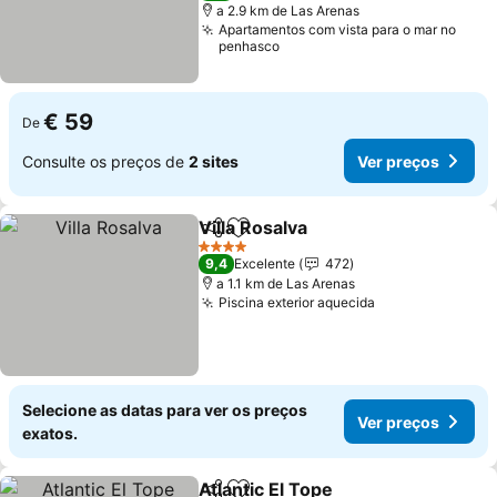
a 2.9 km de Las Arenas
Apartamentos com vista para o mar no
penhasco
€ 59
De
Consulte os preços de
2 sites
Ver preços
Villa Rosalva
Partilhar
Adicionar aos favoritos
4 Estrelas
9,4
Excelente
472
a 1.1 km de Las Arenas
Piscina exterior aquecida
Selecione as datas para ver os preços
Ver preços
exatos.
Atlantic El Tope