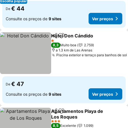
Escolha popular
€ 44
De
Consulte os preços de
9 sites
Ver preços
Hotel Don Cándido
Partilhar
Adicionar aos favoritos
1 Estrelas
8,3
Muito boa
2.759
a 1.3 km de Las Arenas
Piscina exterior e terraço para banhos de sol
€ 47
De
Consulte os preços de
9 sites
Ver preços
Apartamentos Playa de
Partilhar
Adicionar aos favoritos
Los Roques
3 Estrelas
8,5
Excelente
1.099