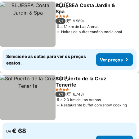
BLUESEA Costa Jardin &
Partilhar
Adicionar aos favoritos
Spa
4 Estrelas
7,1
9.569
a 1.1 km de Las Arenas
Noites de buffet canário tradicional
Selecione as datas para ver os preços
Ver preços
exatos.
Sol Puerto de la Cruz
Partilhar
Adicionar aos favoritos
Tenerife
4 Estrelas
7,1
6.748
a 2.0 km de Las Arenas
Restaurante buffet com show cooking
€ 68
De