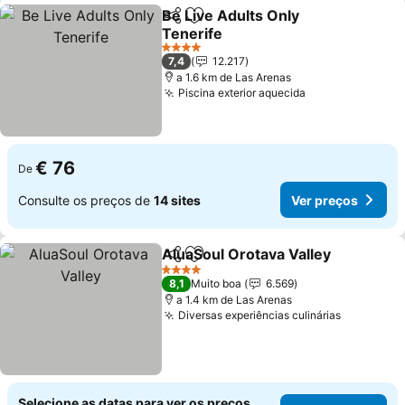
Be Live Adults Only
Partilhar
Adicionar aos favoritos
Tenerife
4 Estrelas
7,4
12.217
a 1.6 km de Las Arenas
Piscina exterior aquecida
€ 76
De
Consulte os preços de
14 sites
Ver preços
AluaSoul Orotava Valley
Partilhar
Adicionar aos favoritos
4 Estrelas
8,1
Muito boa
6.569
a 1.4 km de Las Arenas
Diversas experiências culinárias
Selecione as datas para ver os preços