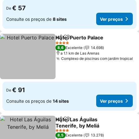
€ 57
De
Consulte os preços de
8 sites
Ver preços
Hotel Puerto Palace
Partilhar
Adicionar aos favoritos
4 Estrelas
8,6
Excelente
14.698
a 1.1 km de Las Arenas
Complexo de piscinas com jardim tropical
€ 91
De
Consulte os preços de
14 sites
Ver preços
Hotel Las Águilas
Partilhar
Adicionar aos favoritos
Tenerife, by Meliá
4 Estrelas
8,5
Excelente
13.278