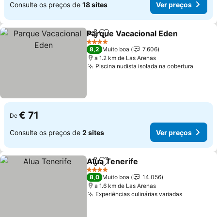
Consulte os preços de
18 sites
Ver preços
Parque Vacacional Eden
Partilhar
Adicionar aos favoritos
4 Estrelas
8,2
Muito boa
7.606
a 1.2 km de Las Arenas
Piscina nudista isolada na cobertura
€ 71
De
Consulte os preços de
2 sites
Ver preços
Alua Tenerife
Partilhar
Adicionar aos favoritos
4 Estrelas
8,0
Muito boa
14.056
a 1.6 km de Las Arenas
Experiências culinárias variadas