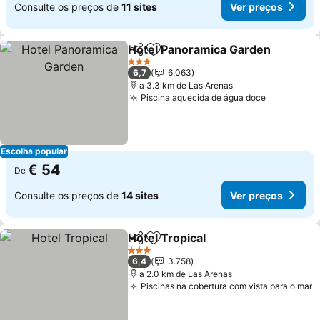
Consulte os preços de
11 sites
Ver preços
Hotel Panoramica Garden
Partilhar
Adicionar aos favoritos
3 Estrelas
6,7
6.063
a 3.3 km de Las Arenas
Piscina aquecida de água doce
Escolha popular
€ 54
De
Consulte os preços de
14 sites
Ver preços
Hotel Tropical
Partilhar
Adicionar aos favoritos
3 Estrelas
6,4
3.758
a 2.0 km de Las Arenas
Piscinas na cobertura com vista para o mar