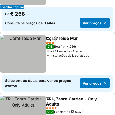
Escolha popular
€ 258
De
Consulte os preços de
3 sites
Ver preços
Coral Teide Mar
Partilhar
Adicionar aos favoritos
3 Estrelas
7,6
Boa
4.956
a 2.1 km de Las Arenas
Instalações de lazer ativas
Selecione as datas para ver os preços
Ver preços
exatos.
TRH Taoro Garden - Only
Partilhar
Adicionar aos favoritos
Adults
4 Estrelas
9,0
Excelente
6.377