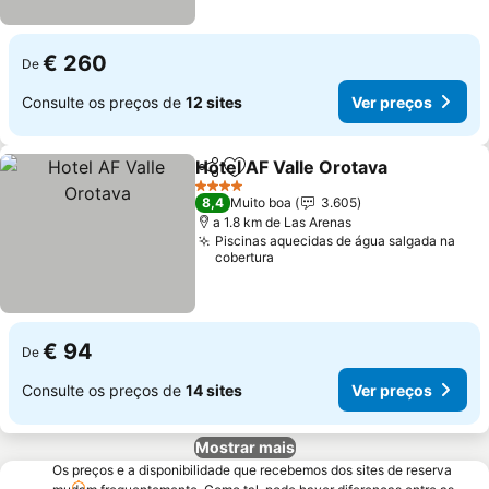
€ 260
De
Consulte os preços de
12 sites
Ver preços
Hotel AF Valle Orotava
Partilhar
Adicionar aos favoritos
4 Estrelas
8,4
Muito boa
3.605
a 1.8 km de Las Arenas
Piscinas aquecidas de água salgada na
cobertura
€ 94
De
Consulte os preços de
14 sites
Ver preços
Mostrar mais
Os preços e a disponibilidade que recebemos dos sites de reserva