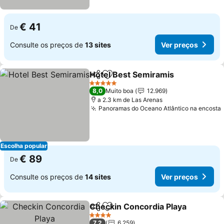
€ 41
De
Consulte os preços de
13 sites
Ver preços
Hotel Best Semiramis
Partilhar
Adicionar aos favoritos
5 Estrelas
8,0
Muito boa
12.969
a 2.3 km de Las Arenas
Panoramas do Oceano Atlântico na encosta
Escolha popular
€ 89
De
Consulte os preços de
14 sites
Ver preços
Checkin Concordia Playa
Partilhar
Adicionar aos favoritos
4 Estrelas
7,2
6.259