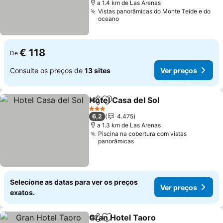
a 1.4 km de Las Arenas
Vistas panorâmicas do Monte Teide e do
oceano
€ 118
De
Consulte os preços de
13 sites
Ver preços
Hotel Casa del Sol
Partilhar
Adicionar aos favoritos
3 Estrelas
6,2
4.475
a 1.3 km de Las Arenas
Piscina na cobertura com vistas
panorâmicas
Selecione as datas para ver os preços
Ver preços
exatos.
Gran Hotel Taoro
Partilhar
Adicionar aos favoritos