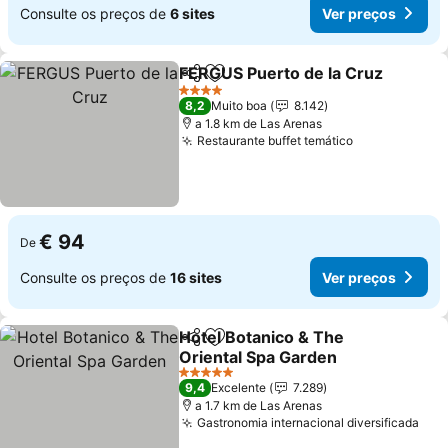
Consulte os preços de
6 sites
Ver preços
FERGUS Puerto de la Cruz
Partilhar
Adicionar aos favoritos
4 Estrelas
8,2
Muito boa
8.142
a 1.8 km de Las Arenas
Restaurante buffet temático
€ 94
De
Consulte os preços de
16 sites
Ver preços
Hotel Botanico & The
Partilhar
Adicionar aos favoritos
Oriental Spa Garden
5 Estrelas
9,4
Excelente
7.289
a 1.7 km de Las Arenas
Gastronomia internacional diversificada