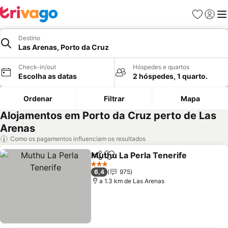
Favoritos
Iniciar
Me
Destino
Las Arenas, Porto da Cruz
Check-in/out
Hóspedes e quartos
Escolha as datas
2 hóspedes, 1 quarto.
Ordenar
Filtrar
Mapa
Alojamentos em Porto da Cruz perto de Las
Arenas
Como os pagamentos influenciam os resultados
Muthu La Perla Tenerife
Partilhar
Adicionar aos favoritos
3 Estrelas
6,4
975
a 1.3 km de Las Arenas