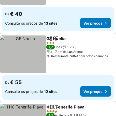
€ 40
De
Consulte os preços de
13 sites
Ver preços
GF Noelia
Partilhar
Adicionar aos favoritos
3 Estrelas
7,7
Boa
2.768
a 1.7 km de Las Arenas
Restaurante buffet com pratos canários
€ 55
De
Consulte os preços de
12 sites
Ver preços
H10 Tenerife Playa
Partilhar
Adicionar aos favoritos
4 Estrelas
8,1
Muito boa
9.830