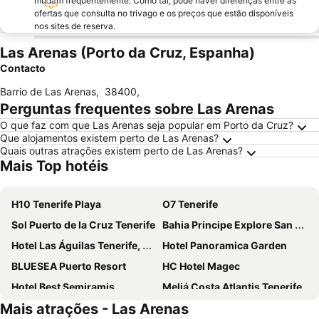
mudam frequentemente. Como tal, pode haver diferenças entre as
ofertas que consulta no trivago e os preços que estão disponíveis
nos sites de reserva.
Las Arenas (Porto da Cruz, Espanha)
Contacto
Barrio de Las Arenas
,
38400
,
Perguntas frequentes sobre Las Arenas
O que faz com que Las Arenas seja popular em Porto da Cruz?
Que alojamentos existem perto de Las Arenas?
Quais outras atrações existem perto de Las Arenas?
Mais Top hotéis
H10 Tenerife Playa
O7 Tenerife
Sol Puerto de la Cruz Tenerife
Bahia Principe Explore San Felipe
Hotel Las Águilas Tenerife, by Meliá
Hotel Panoramica Garden
BLUESEA Puerto Resort
HC Hotel Magec
Hotel Best Semiramis
Meliá Costa Atlantis Tenerife
Mais atrações - Las Arenas
BLUESEA Costa Jardin & Spa
Hotel Puerto Palace