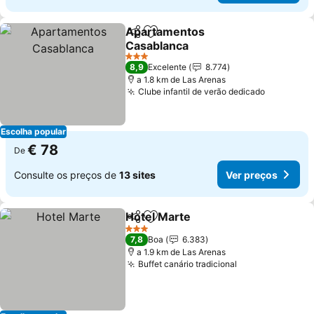
Apartamentos
Partilhar
Adicionar aos favoritos
Casablanca
3 Estrelas
8,9
Excelente
8.774
a 1.8 km de Las Arenas
Clube infantil de verão dedicado
Escolha popular
€ 78
De
Consulte os preços de
13 sites
Ver preços
Hotel Marte
Partilhar
Adicionar aos favoritos
3 Estrelas
7,8
Boa
6.383
a 1.9 km de Las Arenas
Buffet canário tradicional