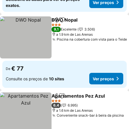
Ver preços
exatos.
DWO Nopal
Partilhar
Adicionar aos favoritos
3 Estrelas
9,1
Excelente
3.506
a 1.9 km de Las Arenas
Piscina na cobertura com vista para o Teide
€ 77
De
Consulte os preços de
10 sites
Ver preços
Apartamentos Pez Azul
Partilhar
Adicionar aos favoritos
3 Estrelas
6,4
6.995
a 1.6 km de Las Arenas
Conveniente snack-bar à beira da piscina