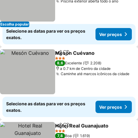
Piscina exterior aberta todo o ano
Ver pre
Escolha popular
Selecione as datas para ver os preços
Ver preços
exatos.
Mesón Cuévano
Partilhar
Adicionar aos favoritos
Ver preço
3 Estrelas
8,6
Excelente
2.208
a 0.7 km de Centro da cidade
Caminhe até marcos icônicos da cidade
Ver
Selecione as datas para ver os preços
Ver preços
exatos.
Hotel Real Guanajuato
Partilhar
Adicionar aos favoritos
Ver 
3 Estrelas
7,8
Boa
1.619