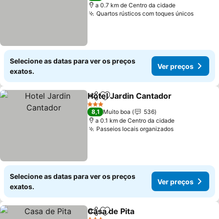
a 0.7 km de Centro da cidade
Quartos rústicos com toques únicos
Ver pr
Selecione as datas para ver os preços
Ver preços
exatos.
Hotel Jardin Cantador
Partilhar
Adicionar aos favoritos
Ver 
3 Estrelas
8,1
Muito boa
536
a 0.1 km de Centro da cidade
Passeios locais organizados
Ver preços
Selecione as datas para ver os preços
Ver preços
exatos.
Casa de Pita
Partilhar
Adicionar aos favoritos
Ver preços