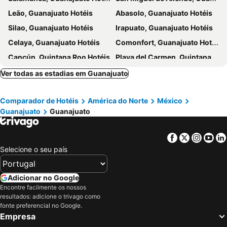
Leão, Guanajuato Hotéis
Abasolo, Guanajuato Hotéis
Silao, Guanajuato Hotéis
Irapuato, Guanajuato Hotéis
Celaya, Guanajuato Hotéis
Comonfort, Guanajuato Hotéis
Cancún, Quintana Roo Hotéis
Playa del Carmen, Quintana Roo Hotéis
Mazamitla, Jalisco Hotéis
Valladolid, Yucatan Hotéis
Ver todas as estadias em Guanajuato
Tulum, Quintana Roo Hotéis
Akumal, Quintana Roo Hotéis
Comparador de Hotéis
América do Norte
México
Cidade do México, Distrito Federal Hotéis
Cozumel, Quintana Roo Hotéis
Guanajuato
Guanajuato
Isla Mujeres, Quintana Roo Hotéis
Facebook
Twitter
Insta
Yo
Selecione o seu país
Adicionar no Google
Encontre facilmente os nossos
resultados: adicione o trivago como
fonte preferencial no Google.
Empresa