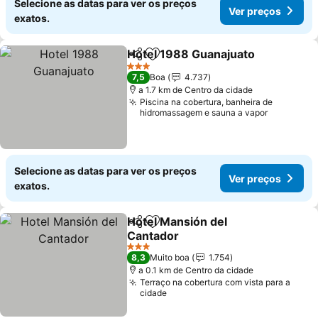
Selecione as datas para ver os preços
Ver preços
exatos.
Hotel 1988 Guanajuato
Partilhar
Adicionar aos favoritos
Ver
3 Estrelas
7,5
Boa
4.737
a 1.7 km de Centro da cidade
Piscina na cobertura, banheira de
hidromassagem e sauna a vapor
Selecione as datas para ver os preços
Ver preços
exatos.
Hotel Mansión del
Partilhar
Adicionar aos favoritos
Cantador
Ver preços
3 Estrelas
8,3
Muito boa
1.754
a 0.1 km de Centro da cidade
Terraço na cobertura com vista para a
cidade