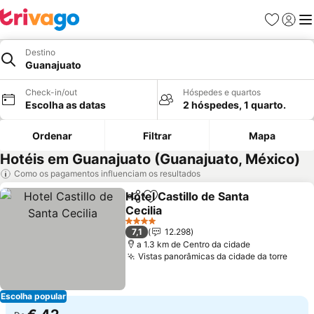
Favoritos
Iniciar
Me
Destino
Guanajuato
Check-in/out
Hóspedes e quartos
Escolha as datas
2 hóspedes, 1 quarto.
Ordenar
Filtrar
Mapa
Hotéis em Guanajuato (Guanajuato, México)
Como os pagamentos influenciam os resultados
Hotel Castillo de Santa
Partilhar
Adicionar aos favoritos
Cecilia
Ver preços
4 Estrelas
7,1
12.298
a 1.3 km de Centro da cidade
Vistas panorâmicas da cidade da torre
Ver 
Escolha popular