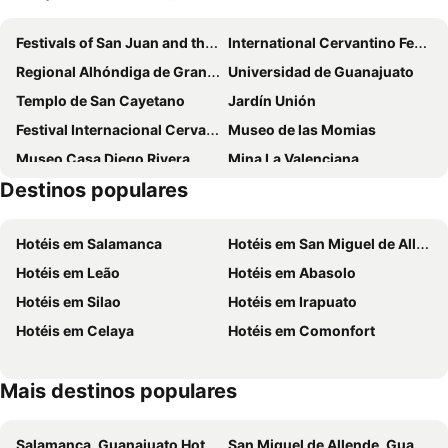
Festivals of San Juan and the Presa de la Olla
International Cervantino Festival
Regional Alhóndiga de Granaditas
Universidad de Guanajuato
Templo de San Cayetano
Jardín Unión
Festival Internacional Cervantino
Museo de las Momias
Museo Casa Diego Rivera
Mina La Valenciana
Destinos populares
Forum Cultural Guanajuato
La Gran Plaza León
Centro de Convenciones Guanajuato
Central de Autobuses de Guanajuato
Hotéis em Salamanca
Hotéis em San Miguel de Allende
Basílica de Nuestra Señora de Guanajuato
Hotéis em Leão
Hotéis em Abasolo
Hotéis em Silao
Hotéis em Irapuato
Hotéis em Celaya
Hotéis em Comonfort
Mais destinos populares
Salamanca, Guanajuato Hotéis
San Miguel de Allende, Guanajuato Hotéis