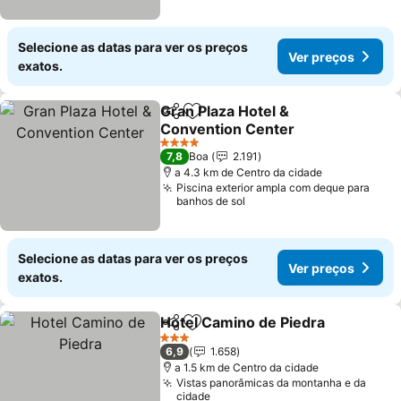
Selecione as datas para ver os preços
Ver preços
exatos.
Gran Plaza Hotel &
Partilhar
Adicionar aos favoritos
Convention Center
Ver preços
4 Estrelas
7,8
Boa
2.191
a 4.3 km de Centro da cidade
Piscina exterior ampla com deque para
banhos de sol
Selecione as datas para ver os preços
Ver preços
exatos.
Hotel Camino de Piedra
Partilhar
Adicionar aos favoritos
Ve
3 Estrelas
6,9
1.658
a 1.5 km de Centro da cidade
Vistas panorâmicas da montanha e da
cidade