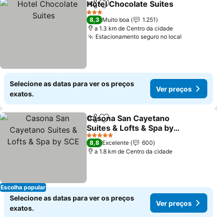
Hotel Chocolate Suites
Partilhar
Adicionar aos favoritos
Ver
3 Estrelas
8,3
Muito boa
1.251
a 1.3 km de Centro da cidade
Estacionamento seguro no local
Ver preço
Selecione as datas para ver os preços
Ver preços
exatos.
Casona San Cayetano
Partilhar
Adicionar aos favoritos
Suites & Lofts & Spa by
SCE
Ver preços
5 Estrelas
8,8
Excelente
600
a 1.8 km de Centro da cidade
Escolha popular
Selecione as datas para ver os preços
Ver preços
exatos.