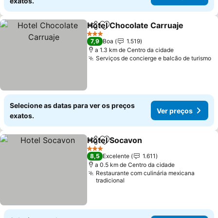
exatos.
Hotel Chocolate Carruaje
Partilhar
Adicionar aos favoritos
3 Estrelas
7,9
Boa
1.519
a 1.3 km de Centro da cidade
Serviços de concierge e balcão de turismo
V
Selecione as datas para ver os preços
Ver preços
exatos.
Hotel Socavon
Partilhar
Adicionar aos favoritos
Ver preços
3 Estrelas
8,5
Excelente
1.611
a 0.5 km de Centro da cidade
Restaurante com culinária mexicana
tradicional