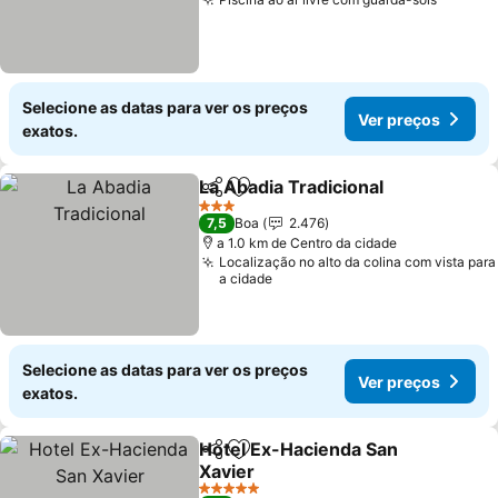
Ver pr
Selecione as datas para ver os preços
Ver preços
exatos.
La Abadia Tradicional
Partilhar
Adicionar aos favoritos
Ver 
3 Estrelas
7,5
Boa
2.476
a 1.0 km de Centro da cidade
Localização no alto da colina com vista para
a cidade
Selecione as datas para ver os preços
Ver preços
exatos.
Hotel Ex-Hacienda San
Partilhar
Adicionar aos favoritos
Xavier
Ver preços
5 Estrelas