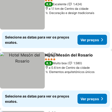
3 Estrelas
8,6
Excelente
1.424
a 1.1 km de Centro da cidade
Decoração e design tradicionais
Ver preç
Selecione as datas para ver os preços
Ver preços
exatos.
Hotel Mesón del Rosario
Partilhar
Adicionar aos favoritos
V
4 Estrelas
8,3
Muito boa
1.580
a 0.6 km de Centro da cidade
Elementos arquitetónicos únicos
Ver preç
Selecione as datas para ver os preços
Ver preços
exatos.