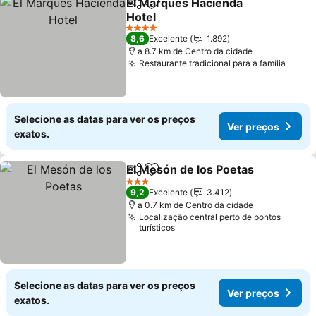
El Marques Hacienda
Partilhar
Adicionar aos favoritos
Hotel
Ver preços
4 Estrelas
8,6
Excelente
1.892
a 8.7 km de Centro da cidade
Restaurante tradicional para a família
Ver p
Selecione as datas para ver os preços
Ver preços
exatos.
El Mesón de los Poetas
Partilhar
Adicionar aos favoritos
Ver
3 Estrelas
9,2
Excelente
3.412
a 0.7 km de Centro da cidade
Localização central perto de pontos
turísticos
Selecione as datas para ver os preços
Ver preços
exatos.