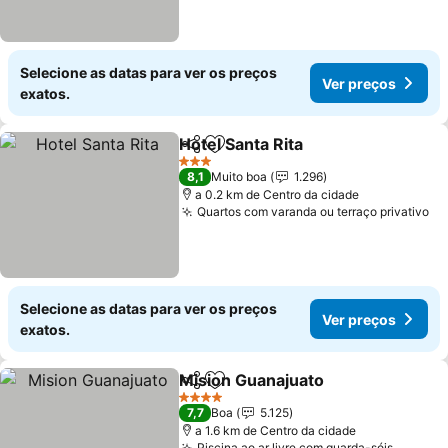
Selecione as datas para ver os preços
Ver preços
exatos.
Hotel Santa Rita
Partilhar
Adicionar aos favoritos
Ver preço
3 Estrelas
8,1
Muito boa
1.296
a 0.2 km de Centro da cidade
Quartos com varanda ou terraço privativo
Ve
Selecione as datas para ver os preços
Ver preços
exatos.
Mision Guanajuato
Partilhar
Adicionar aos favoritos
Ver pre
4 Estrelas
7,7
Boa
5.125
a 1.6 km de Centro da cidade
Piscina ao ar livre com guarda-sóis