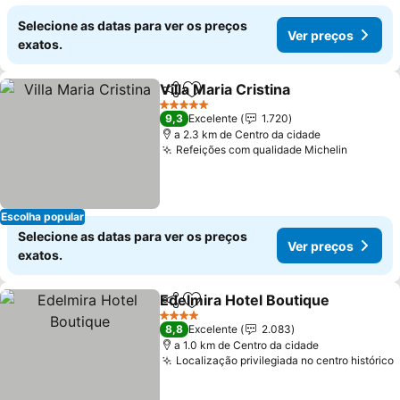
Selecione as datas para ver os preços
Ver preços
exatos.
Villa Maria Cristina
Partilhar
Adicionar aos favoritos
Ver pre
5 Estrelas
9,3
Excelente
1.720
a 2.3 km de Centro da cidade
Refeições com qualidade Michelin
Ver pre
Escolha popular
Selecione as datas para ver os preços
Ver preços
exatos.
Edelmira Hotel Boutique
Partilhar
Adicionar aos favoritos
V
4 Estrelas
8,8
Excelente
2.083
a 1.0 km de Centro da cidade
Localização privilegiada no centro histórico