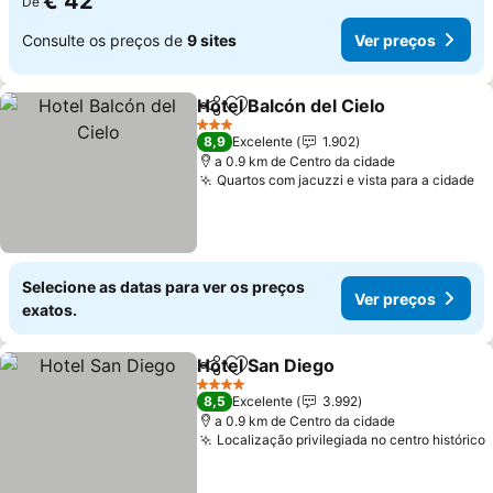
€ 42
De
Consulte os preços de
9 sites
Ver preços
Hotel Balcón del Cielo
Partilhar
Adicionar aos favoritos
Ver 
3 Estrelas
8,9
Excelente
1.902
a 0.9 km de Centro da cidade
Quartos com jacuzzi e vista para a cidade
Ve
Selecione as datas para ver os preços
Ver preços
exatos.
Hotel San Diego
Partilhar
Adicionar aos favoritos
Ver preço
4 Estrelas
8,5
Excelente
3.992
a 0.9 km de Centro da cidade
Localização privilegiada no centro histórico