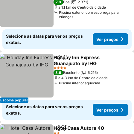
7,8
Boa
2.371
a 1.1 km de Centro da cidade
Piscina exterior com escorrega para
crianças
Selecione as datas para ver os preços
Ver preços
exatos.
Holiday Inn Express
Partilhar
Adicionar aos favoritos
Guanajuato by IHG
Ver preços
4 Estrelas
8,9
Excelente
6.216
a 4.3 km de Centro da cidade
Piscina interior aquecida
Ver preços
Escolha popular
Selecione as datas para ver os preços
Ver preços
exatos.
Hotel Casa Autora 40
Partilhar
Adicionar aos favoritos
Ver 