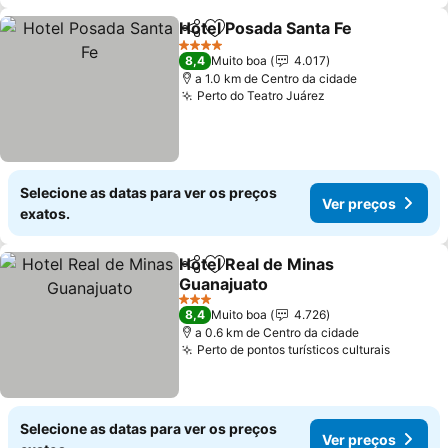
Hotel Posada Santa Fe
Partilhar
Adicionar aos favoritos
Ver 
4 Estrelas
8,4
Muito boa
4.017
a 1.0 km de Centro da cidade
Perto do Teatro Juárez
Ver preços
Selecione as datas para ver os preços
Ver preços
exatos.
Hotel Real de Minas
Partilhar
Adicionar aos favoritos
Guanajuato
Ver preços
3 Estrelas
8,4
Muito boa
4.726
a 0.6 km de Centro da cidade
Perto de pontos turísticos culturais
Ver pre
Selecione as datas para ver os preços
Ver preços