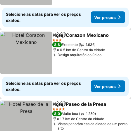
Selecione as datas para ver os preços
Ver preços
exatos.
Hotel Corazon Mexicano
Partilhar
Adicionar aos favoritos
V
3 Estrelas
8,8
Excelente
1.936
a 0.5 km de Centro da cidade
Design arquitetônico único
Ver preços
Selecione as datas para ver os preços
Ver preços
exatos.
Hotel Paseo de la Presa
Partilhar
Adicionar aos favoritos
Ve
4 Estrelas
8,0
Muito boa
1.280
a 1.7 km de Centro da cidade
Vistas panorâmicas da cidade de um ponto
alto