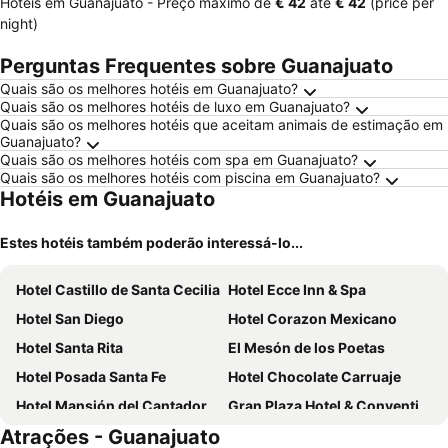
Hotéis em Guanajuato -
Preço máximo
de
‎€ 42
até
‎€ 42
(price per
night)
Perguntas Frequentes sobre Guanajuato
Quais são os melhores hotéis em Guanajuato?
Quais são os melhores hotéis de luxo em Guanajuato?
Quais são os melhores hotéis que aceitam animais de estimação em
Guanajuato?
Quais são os melhores hotéis com spa em Guanajuato?
Quais são os melhores hotéis com piscina em Guanajuato?
Hotéis em Guanajuato
Estes hotéis também poderão interessá-lo...
Hotel Castillo de Santa Cecilia
Hotel Ecce Inn & Spa
Hotel San Diego
Hotel Corazon Mexicano
Hotel Santa Rita
El Mesón de los Poetas
Hotel Posada Santa Fe
Hotel Chocolate Carruaje
Hotel Mansión del Cantador
Gran Plaza Hotel & Convention Center
Atrações - Guanajuato
Mision Comanjilla