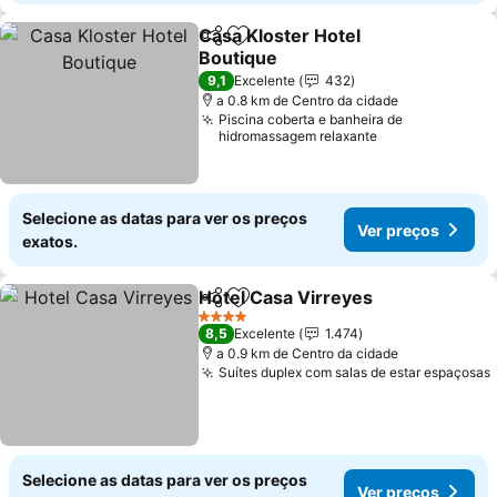
Casa Kloster Hotel
Partilhar
Adicionar aos favoritos
Boutique
Ver preços
9,1
Excelente
432
a 0.8 km de Centro da cidade
Piscina coberta e banheira de
hidromassagem relaxante
Selecione as datas para ver os preços
Ver preços
exatos.
Hotel Casa Virreyes
Partilhar
Adicionar aos favoritos
Ver p
4 Estrelas
8,5
Excelente
1.474
a 0.9 km de Centro da cidade
Suítes duplex com salas de estar espaçosas
Selecione as datas para ver os preços
Ver preços