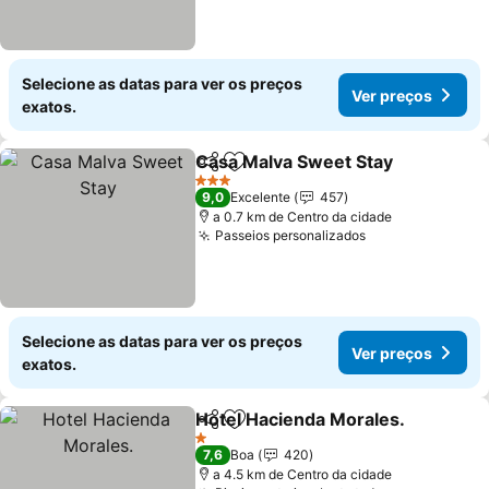
Selecione as datas para ver os preços
Ver preços
exatos.
Casa Malva Sweet Stay
Partilhar
Adicionar aos favoritos
Ver
3 Estrelas
9,0
Excelente
457
a 0.7 km de Centro da cidade
Passeios personalizados
Ver preços
Selecione as datas para ver os preços
Ver preços
exatos.
Hotel Hacienda Morales.
Partilhar
Adicionar aos favoritos
V
1 Estrelas
7,6
Boa
420
a 4.5 km de Centro da cidade