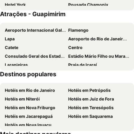
Hotel York
Pousada Chamonix
Atrações - Guapimirim
Athos Hotel
Pousada e Spa Vrindávana
Urikana Boutique Hotel
Hotel Orleans
Aeroporto Internacional Galeão - Antônio Carlos Jobim
Flamengo
Casa Marambaia Hotel
Pousada Le Siramat
Lapa
Aeroporto do Rio de Janeiro - Santos Dumont
Hotel Bel Air
Pousada Golf Village
Catete
Centro
Vintage Pousada Hostel
Pousada Solar Teresa
Consulado Geral dos Estados Unidos
Estádio Mário Filho ou Maracanã
Pousada Cascata dos Amores
Recanto Dos Vianas
Laranjeiras
Praia de Icaraí
Varzea Palace Hotel
Spa e Hotel Fazenda Gaura Mandir
Destinos populares
Glória
Terminal Rodoviário Novo Rio
Pousada Greenland
OYO Hotel Recanto Do Alto
Praia do Flamengo
Ilha de Paquetá
Pousada do Gil
Canopus
Hotéis em Rio de Janeiro
Hotéis em Petrópolis
Santa Teresa
Arcos da Lapa
Pousada Videira de Teresópolis
Country Ville Hotel
Hotéis em Niterói
Hotéis em Juiz de Fora
Norte Shopping
Praia de Itacoatiara
Do Prado
Fazenda Piloes
Hotéis em Nova Friburgo
Hotéis em Teresópolis
Aldeia de Arcozelo
Sambódromo
La Belle Provence
Hotéis em Jacarepaguá
Hotéis em Saquarema
Parque Nacional da Serra dos Órgãos
Dedo de Deus
Hotéis em Nova Iguaçu
Rua Teresa
Museu Imperial