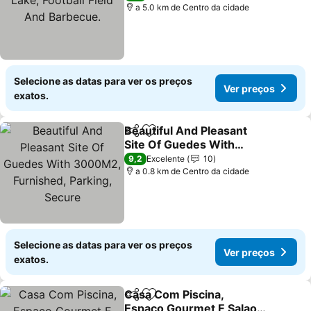
Barbecue.
a 5.0 km de Centro da cidade
Selecione as datas para ver os preços
Ver preços
exatos.
Beautiful And Pleasant
Partilhar
Adicionar aos favoritos
Site Of Guedes With
3000M2, Furnished,
9,2
Excelente
10
Parking, Secure
a 0.8 km de Centro da cidade
Selecione as datas para ver os preços
Ver preços
exatos.
Casa Com Piscina,
Partilhar
Adicionar aos favoritos
Espaco Gourmet E Salao