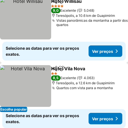
Hotel Willisau
Partilhar
Adicionar aos favoritos
4 Estrelas
9,0
Excelente
5.048
Teresópolis, a 10.6 km de Guapimirim
Vistas panorâmicas da montanha a partir dos
quartos
Selecione as datas para ver os preços
Ver preços
exatos.
Hotel Vila Nova
Partilhar
Adicionar aos favoritos
2 Estrelas
8,5
Excelente
4.063
Teresópolis, a 12.6 km de Guapimirim
Quartos com vista para a montanha
Escolha popular
Selecione as datas para ver os preços
Ver preços
exatos.