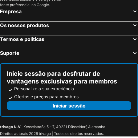
Nova Iguaçu, Rio de Janeiro Hotéis
São Paulo, São Paulo Hotéis
fonte preferencial no Google.
Empresa
Fortaleza, Ceará Hotéis
Natal, Rio Grande do Norte Hotéis
Foz do Iguaçu, Paraná Hotéis
Porto de Galinhas, Pernambuco Hotéis
Os nossos produtos
Salvador, Bahia Hotéis
Maceió, Alagoas Hotéis
Termos e políticas
Porto Seguro, Bahia Hotéis
Suporte
Inicie sessão para desfrutar de
vantagens exclusivas para membros
Personalize a sua experiência
Ofertas e preços para membros
Iniciar sessão
trivago N.V.
, Kesselstraße 5 – 7, 40221 Düsseldorf, Alemanha
Direitos autorais 2026 trivago | Todos os direitos reservados.