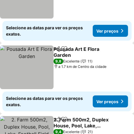
Selecione as datas para ver os preços
Ver preços
exatos.
Pousada Art E Flora
Partilhar
Adicionar aos favoritos
Garden
9,8
Excelente
11
a 1.7 km de Centro da cidade
Selecione as datas para ver os preços
Ver preços
exatos.
2. Farm 500m2, Duplex
Partilhar
Adicionar aos favoritos
House, Pool, Lake,
Football Field And
9,4
Excelente
21