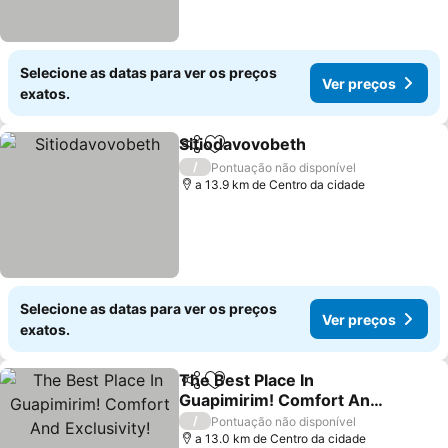
Selecione as datas para ver os preços
Ver preços
exatos.
Sitiodavovobeth
Partilhar
Adicionar aos favoritos
/
Pontuação não disponível
a 13.9 km de Centro da cidade
Selecione as datas para ver os preços
Ver preços
exatos.
The Best Place In
Partilhar
Adicionar aos favoritos
Guapimirim! Comfort And
Exclusivity!
/
Pontuação não disponível
a 13.0 km de Centro da cidade