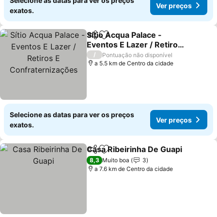
Selecione as datas para ver os preços
Ver preços
exatos.
Sítio Acqua Palace -
Partilhar
Adicionar aos favoritos
Eventos E Lazer / Retiros
E Confraternizações
/
Pontuação não disponível
a 5.5 km de Centro da cidade
Selecione as datas para ver os preços
Ver preços
exatos.
Casa Ribeirinha De Guapi
Partilhar
Adicionar aos favoritos
8,3
Muito boa
3
a 7.6 km de Centro da cidade