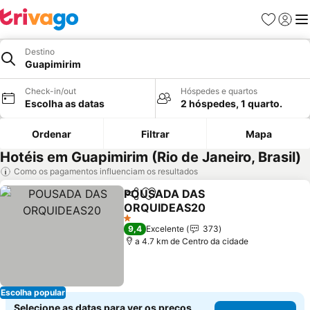
Favoritos
Iniciar
Me
Destino
Guapimirim
Check-in/out
Hóspedes e quartos
Escolha as datas
2 hóspedes, 1 quarto.
Ordenar
Filtrar
Mapa
Hotéis em Guapimirim (Rio de Janeiro, Brasil)
Como os pagamentos influenciam os resultados
POUSADA DAS
Partilhar
Adicionar aos favoritos
ORQUIDEAS20
1 Estrelas
9,4
Excelente
373
a 4.7 km de Centro da cidade
Escolha popular
Selecione as datas para ver os preços