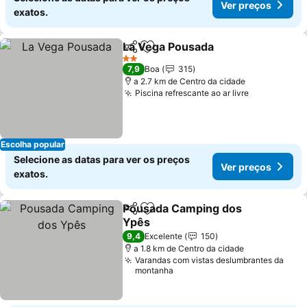
Ver preços
exatos.
La Vega Pousada
Partilhar
Adicionar aos favoritos
2 Estrelas
7,9
Boa
315
a 2.7 km de Centro da cidade
Piscina refrescante ao ar livre
Escolha popular
Selecione as datas para ver os preços
Ver preços
exatos.
Pousada Camping dos
Partilhar
Adicionar aos favoritos
Ypês
9,4
Excelente
150
a 1.8 km de Centro da cidade
Varandas com vistas deslumbrantes da
montanha