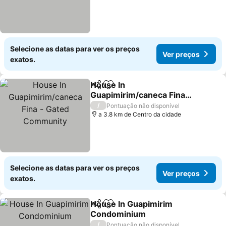
Selecione as datas para ver os preços
Ver preços
exatos.
House In
Partilhar
Adicionar aos favoritos
Guapimirim/caneca Fina -
Gated Community
/
Pontuação não disponível
a 3.8 km de Centro da cidade
Selecione as datas para ver os preços
Ver preços
exatos.
House In Guapimirim
Partilhar
Adicionar aos favoritos
Condominium
/
Pontuação não disponível