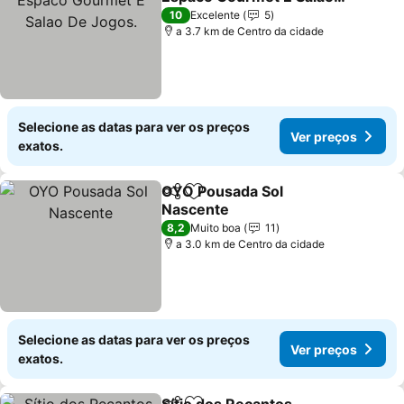
De Jogos.
10
Excelente
5
a 3.7 km de Centro da cidade
Selecione as datas para ver os preços
Ver preços
exatos.
OYO Pousada Sol
Partilhar
Adicionar aos favoritos
Nascente
8,2
Muito boa
11
a 3.0 km de Centro da cidade
Selecione as datas para ver os preços
Ver preços
exatos.