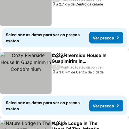
a 2.7 km de Centro da cidade
Selecione as datas para ver os preços
Ver preços
exatos.
Cozy Riverside House In
Partilhar
Adicionar aos favoritos
Guapimirim In
Condominium
/
Pontuação não disponível
a 3.0 km de Centro da cidade
Selecione as datas para ver os preços
Ver preços
exatos.
Nature Lodge In The
Partilhar
Adicionar aos favoritos