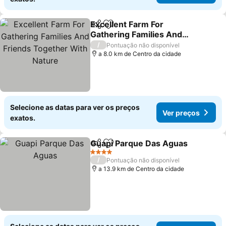
Excellent Farm For
Partilhar
Adicionar aos favoritos
Gathering Families And
Friends Together With
/
Pontuação não disponível
Nature
a 8.0 km de Centro da cidade
Selecione as datas para ver os preços
Ver preços
exatos.
Guapi Parque Das Aguas
Partilhar
Adicionar aos favoritos
4 Estrelas
/
Pontuação não disponível
a 13.9 km de Centro da cidade