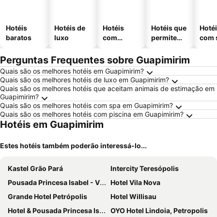
Hotéis
Hotéis de
Hotéis
Hotéis que
Hoté
baratos
luxo
com
permitem
com 
piscinas
animais
Perguntas Frequentes sobre Guapimirim
Quais são os melhores hotéis em Guapimirim?
Quais são os melhores hotéis de luxo em Guapimirim?
Quais são os melhores hotéis que aceitam animais de estimação em
Guapimirim?
Quais são os melhores hotéis com spa em Guapimirim?
Quais são os melhores hotéis com piscina em Guapimirim?
Hotéis em Guapimirim
Estes hotéis também poderão interessá-lo...
Kastel Grão Pará
Intercity Teresópolis
Pousada Princesa Isabel - Visconde
Hotel Vila Nova
Grande Hotel Petrópolis
Hotel Willisau
Hotel & Pousada Princesa Isabel Rua Teresa
OYO Hotel Lindoia, Petropolis