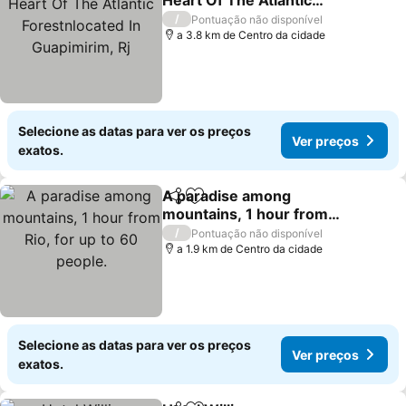
Heart Of The Atlantic
Forestnlocated In
/
Pontuação não disponível
Guapimirim, Rj
a 3.8 km de Centro da cidade
Selecione as datas para ver os preços
Ver preços
exatos.
A paradise among
Partilhar
Adicionar aos favoritos
mountains, 1 hour from
Rio, for up to 60 people.
/
Pontuação não disponível
a 1.9 km de Centro da cidade
Selecione as datas para ver os preços
Ver preços
exatos.