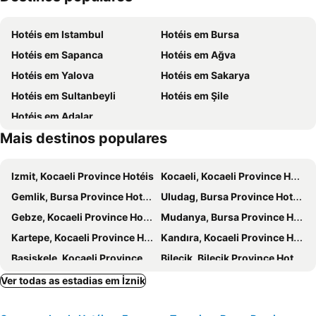
İzmit Tren Gari
Südüsen Selalesi
Hotéis em Istambul
Hotéis em Bursa
Hotéis em Sapanca
Hotéis em Ağva
Hotéis em Yalova
Hotéis em Sakarya
Hotéis em Sultanbeyli
Hotéis em Şile
Hotéis em Adalar
Mais destinos populares
Izmit, Kocaeli Province Hotéis
Kocaeli, Kocaeli Province Hotéis
Gemlik, Bursa Province Hotéis
Uludag, Bursa Province Hotéis
Gebze, Kocaeli Province Hotéis
Mudanya, Bursa Province Hotéis
Kartepe, Kocaeli Province Hotéis
Kandıra, Kocaeli Province Hotéis
Başiskele, Kocaeli Province Hotéis
Bilecik, Bilecik Province Hotéis
Çınarcık, Yalova Province Hotéis
Sancaktepe, Província de Istambul Hotéis
Ver todas as estadias em İznik
Polonezköy, Província de Istambul Hotéis
Bursa, Bursa Province Hotéis