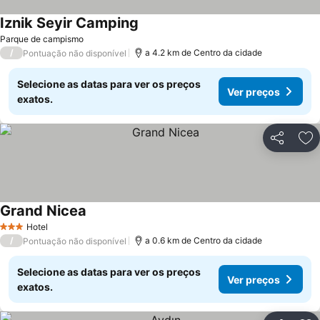
Iznik Seyir Camping
Parque de campismo
/
a 4.2 km de Centro da cidade
Pontuação não disponível
Selecione as datas para ver os preços
Ver preços
exatos.
Partilhar
Ad
Grand Nicea
Hotel
3 Estrelas
/
a 0.6 km de Centro da cidade
Pontuação não disponível
Selecione as datas para ver os preços
Ver preços
exatos.