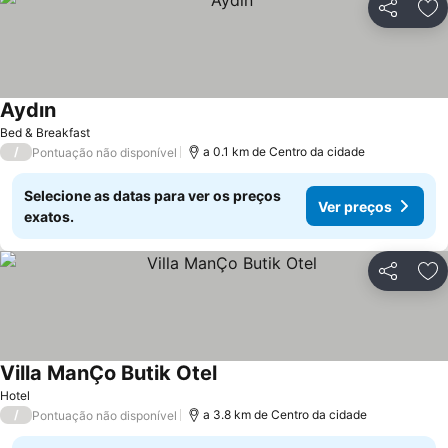
Partilhar
Ad
Aydın
Bed & Breakfast
/
a 0.1 km de Centro da cidade
Pontuação não disponível
Selecione as datas para ver os preços
Ver preços
exatos.
Partilhar
Ad
Villa ManÇo Butik Otel
Hotel
/
a 3.8 km de Centro da cidade
Pontuação não disponível