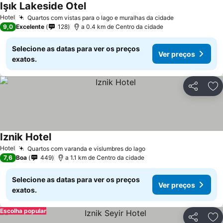
Işık Lakeside Otel
Hotel
Quartos com vistas para o lago e muralhas da cidade
9,0
Excelente
128
a 0.4 km de Centro da cidade
Selecione as datas para ver os preços
Ver preços
exatos.
Partilhar
Ad
Iznik Hotel
Hotel
Quartos com varanda e vislumbres do lago
7,6
Boa
449
a 1.1 km de Centro da cidade
Selecione as datas para ver os preços
Ver preços
exatos.
Escolha popular
Partilhar
Ad