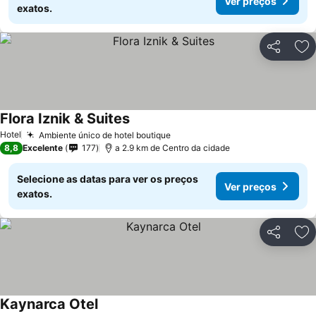
Ver preços
exatos.
Partilhar
Ad
Flora Iznik & Suites
Hotel
Ambiente único de hotel boutique
8,8
Excelente
177
a 2.9 km de Centro da cidade
Selecione as datas para ver os preços
Ver preços
exatos.
Partilhar
Ad
Kaynarca Otel