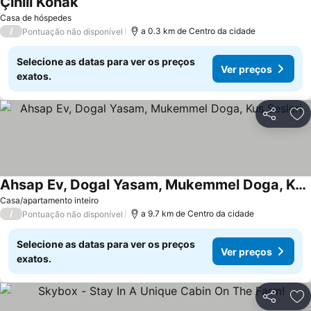
Çinili Konak
Casa de hóspedes
/
a 0.3 km de Centro da cidade
Pontuação não disponível
Selecione as datas para ver os preços
Ver preços
exatos.
Partilhar
Ad
Ahsap Ev, Dogal Yasam, Mukemmel Doga, Kus Sesleri
Casa/apartamento inteiro
/
a 9.7 km de Centro da cidade
Pontuação não disponível
Selecione as datas para ver os preços
Ver preços
exatos.
Partilhar
Ad