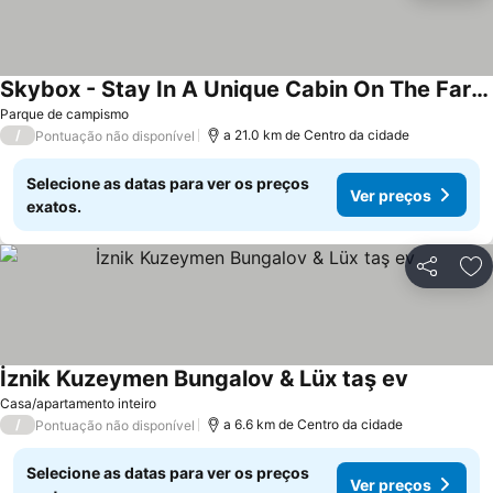
Skybox - Stay In A Unique Cabin On The Farm!
Parque de campismo
/
a 21.0 km de Centro da cidade
Pontuação não disponível
Selecione as datas para ver os preços
Ver preços
exatos.
Partilhar
Ad
İznik Kuzeymen Bungalov & Lüx taş ev
Casa/apartamento inteiro
/
a 6.6 km de Centro da cidade
Pontuação não disponível
Selecione as datas para ver os preços
Ver preços