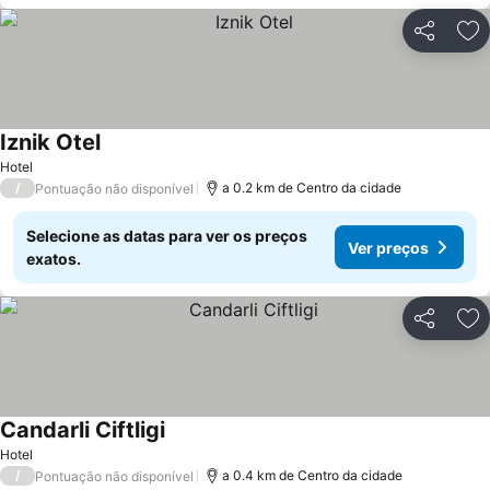
Partilhar
Ad
Iznik Otel
Hotel
/
a 0.2 km de Centro da cidade
Pontuação não disponível
Selecione as datas para ver os preços
Ver preços
exatos.
Partilhar
Ad
Candarli Ciftligi
Hotel
/
a 0.4 km de Centro da cidade
Pontuação não disponível