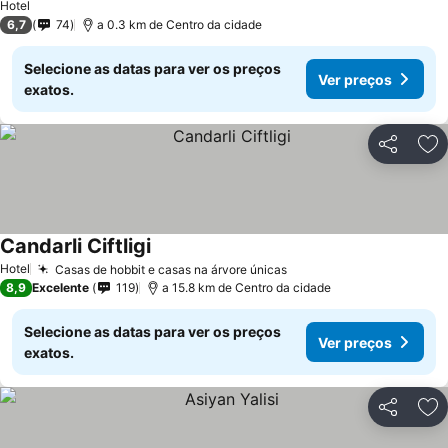
Hotel
6,7
74
a 0.3 km de Centro da cidade
Selecione as datas para ver os preços
Ver preços
exatos.
Partilhar
Ad
Candarli Ciftligi
Hotel
Casas de hobbit e casas na árvore únicas
8,9
Excelente
119
a 15.8 km de Centro da cidade
Selecione as datas para ver os preços
Ver preços
exatos.
Partilhar
Ad