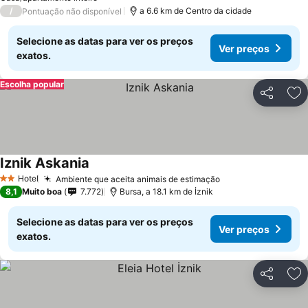
/
a 6.6 km de Centro da cidade
Pontuação não disponível
Selecione as datas para ver os preços
Ver preços
exatos.
Escolha popular
Partilhar
Ad
Iznik Askania
Hotel
Ambiente que aceita animais de estimação
2 Estrelas
8,1
Muito boa
7.772
Bursa, a 18.1 km de İznik
Selecione as datas para ver os preços
Ver preços
exatos.
Partilhar
Ad