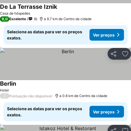
De La Terrasse Iznik
Casa de hóspedes
9,0
Excelente
9
a 9.7 km de Centro da cidade
Selecione as datas para ver os preços
Ver preços
exatos.
Partilhar
Ad
Berlin
Hotel
/
a 0.6 km de Centro da cidade
Pontuação não disponível
Selecione as datas para ver os preços
Ver preços
exatos.