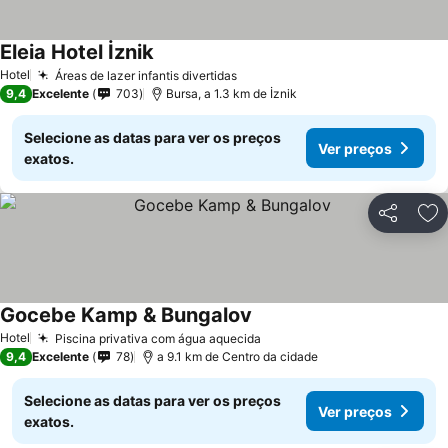
Eleia Hotel İznik
Hotel
Áreas de lazer infantis divertidas
9,4
Excelente
703
Bursa, a 1.3 km de İznik
Selecione as datas para ver os preços
Ver preços
exatos.
Partilhar
Ad
Gocebe Kamp & Bungalov
Hotel
Piscina privativa com água aquecida
9,4
Excelente
78
a 9.1 km de Centro da cidade
Selecione as datas para ver os preços
Ver preços
exatos.