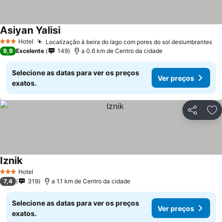
Asiyan Yalisi
Hotel
Localização à beira do lago com pores do sol deslumbrantes
3 Estrelas
9,9
Excelente
149
a 0.6 km de Centro da cidade
Selecione as datas para ver os preços
Ver preços
exatos.
Partilhar
Ad
Iznik
Hotel
3 Estrelas
7,4
319
a 1.1 km de Centro da cidade
Selecione as datas para ver os preços
Ver preços
exatos.