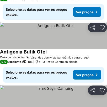
Selecione as datas para ver os preços
Ver preços
exatos.
Partilhar
Ad
Antigonia Butik Otel
Casa de hóspedes
Varandas com vista panorâmica para o lago
9,0
Excelente
186
a 1.3 km de Centro da cidade
Selecione as datas para ver os preços
Ver preços
exatos.
Partilhar
Ad