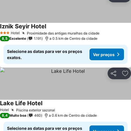
Iznik Seyir Hotel
Hotel
Proximidade das antigas muralhas da cidade
3 Estrelas
8,5
Excelente
1.191
a 0.5 km de Centro da cidade
Selecione as datas para ver os preços
Ver preços
exatos.
Partilhar
Ad
Lake Life Hotel
Hotel
Piscina exterior sazonal
8,4
Muito boa
460
a 0.6 km de Centro da cidade
Selecione as datas para ver os preços