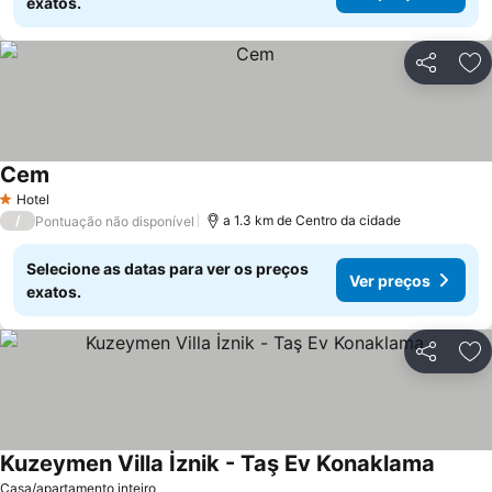
exatos.
Partilhar
Ad
Cem
Hotel
1 Estrelas
/
a 1.3 km de Centro da cidade
Pontuação não disponível
Selecione as datas para ver os preços
Ver preços
exatos.
Partilhar
Ad
Kuzeymen Villa İznik - Taş Ev Konaklama
Casa/apartamento inteiro