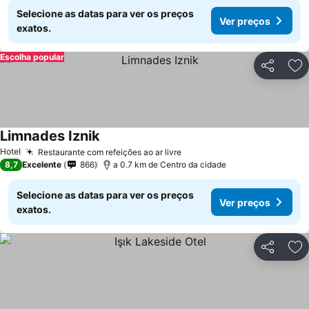
Selecione as datas para ver os preços
Ver preços
exatos.
Escolha popular
Partilhar
Ad
Limnades Iznik
Hotel
Restaurante com refeições ao ar livre
8,7
Excelente
866
a 0.7 km de Centro da cidade
Selecione as datas para ver os preços
Ver preços
exatos.
Partilhar
Ad