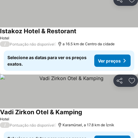
Partilhar
Ad
Istakoz Hotel & Restorant
Hotel
/
a 16.5 km de Centro da cidade
Pontuação não disponível
Selecione as datas para ver os preços
Ver preços
exatos.
Partilhar
Ad
Vadi Zirkon Otel & Kamping
Hotel
/
Karamürsel, a 17.8 km de İznik
Pontuação não disponível