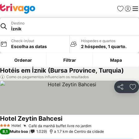
Favoritos
Iniciar
Me
Destino
İznik
Check-in/out
Hóspedes e quartos
Escolha as datas
2 hóspedes, 1 quarto.
Ordenar
Filtrar
Mapa
Hotéis em İznik (Bursa Province, Turquia)
Como os pagamentos influenciam os resultados
Partilhar
Ad
Hotel Zeytin Bahcesi
Hotel
Café da manhã buffet livre no jardim
3 Estrelas
8,1
Muito boa
1.029
a 1.7 km de Centro da cidade