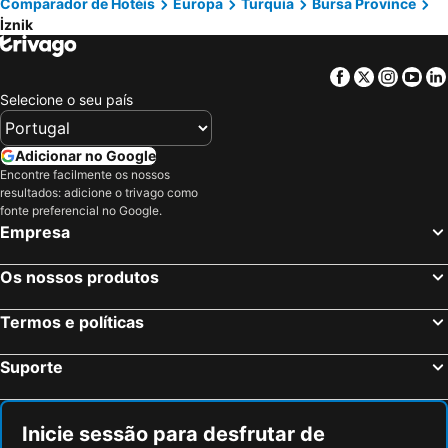
Comparador de Hotéis
Europa
Turquia
Bursa Province
Yalova, Yalova Province Hotéis
Adalar, Província de Istambul Hotéis
İznik
Balikesir, Balıkesir Province Hotéis
Istambul, Província de Istambul Hotéis
Antalya, Província de Antália Hotéis
Göreme, Nevşehir Province Hotéis
Facebook
Twitter
Insta
Yo
Alanya, Província de Antália Hotéis
Belek, Província de Antália Hotéis
Selecione o seu país
Bodrum, Mugla Province Hotéis
Alaçatı, Província de Izmir Hotéis
Serik, Província de Antália Hotéis
Lara, Província de Antália Hotéis
Adicionar no Google
Encontre facilmente os nossos
resultados: adicione o trivago como
fonte preferencial no Google.
Empresa
Os nossos produtos
Termos e políticas
Suporte
Inicie sessão para desfrutar de