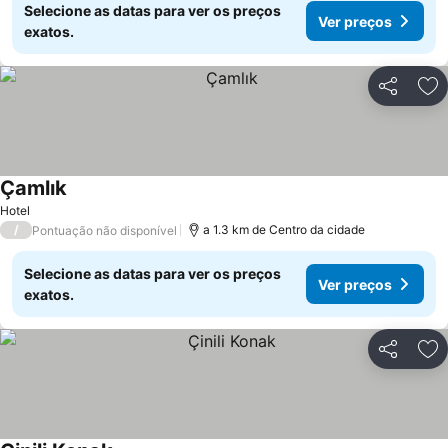
Selecione as datas para ver os preços
Ver preços
exatos.
Partilhar
Ad
Çamlık
Hotel
/
a 1.3 km de Centro da cidade
Pontuação não disponível
Selecione as datas para ver os preços
Ver preços
exatos.
Partilhar
Ad