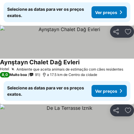
Selecione as datas para ver os preços
Ver preços
exatos.
Partilhar
Ad
Aynştayn Chalet Dağ Evleri
Hotel
Ambiente que aceita animais de estimação com cães residentes
8,0
Muito boa
91
a 17.5 km de Centro da cidade
Selecione as datas para ver os preços
Ver preços
exatos.
Partilhar
Ad