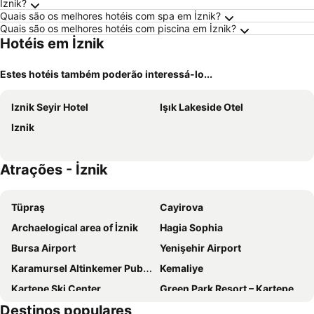
İznik?
Quais são os melhores hotéis com spa em İznik?
Quais são os melhores hotéis com piscina em İznik?
Hotéis em İznik
Estes hotéis também poderão interessá-lo...
Iznik Seyir Hotel
Işık Lakeside Otel
Iznik
Atrações - İznik
Tüpraş
Cayirova
Archaelogical area of İznik
Hagia Sophia
Bursa Airport
Yenişehir Airport
Karamursel Altinkemer Public Beach
Kemaliye
Kartepe Ski Center
Green Park Resort – Kartepe
Destinos populares
Eskihisar
Masukiye