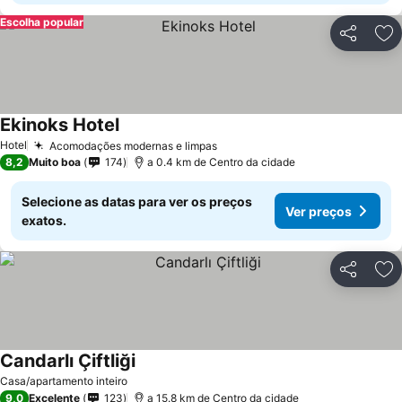
Escolha popular
Partilhar
Ad
Ekinoks Hotel
Hotel
Acomodações modernas e limpas
8,2
Muito boa
174
a 0.4 km de Centro da cidade
Selecione as datas para ver os preços
Ver preços
exatos.
Partilhar
Ad
Candarlı Çiftliği
Casa/apartamento inteiro
9,0
Excelente
123
a 15.8 km de Centro da cidade