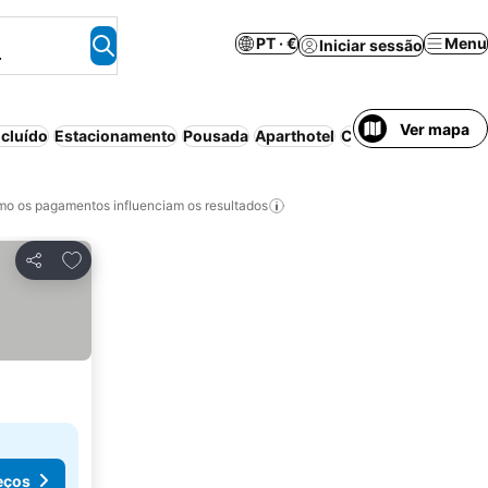
PT · €
Menu
Iniciar sessão
.
Ver mapa
cluído
Estacionamento
Pousada
Aparthotel
Casa/apartamento i
o os pagamentos influenciam os resultados
Adicionar aos favoritos
Partilhar
eços