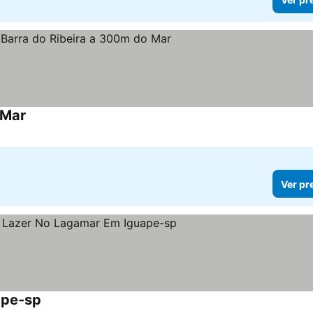
 Mar
Ver pr
ape-sp