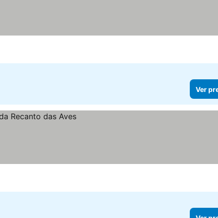
Ver pr
Ver pr