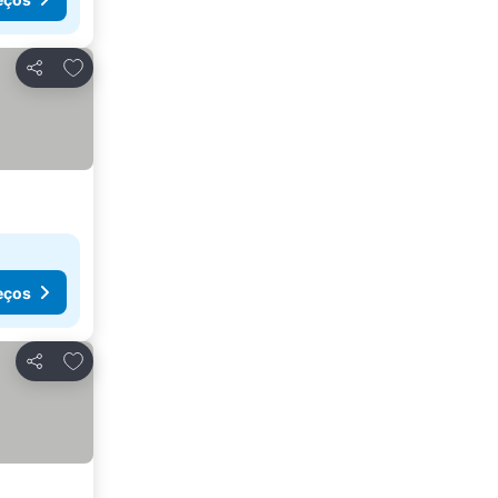
Adicionar aos favoritos
Partilhar
eços
Adicionar aos favoritos
Partilhar