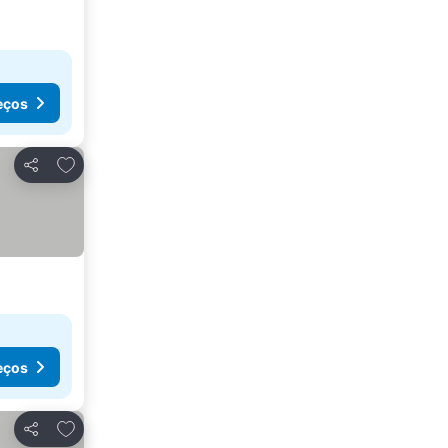
eços
Adicionar aos favoritos
Partilhar
eços
Adicionar aos favoritos
Partilhar