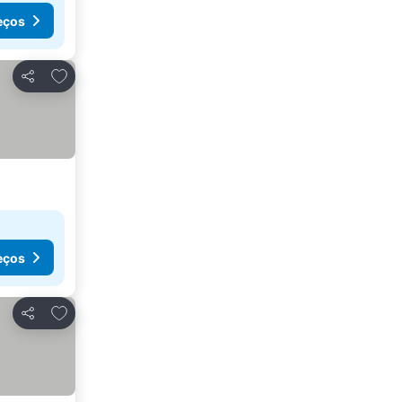
eços
Adicionar aos favoritos
Partilhar
eços
Adicionar aos favoritos
Partilhar