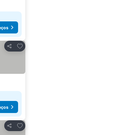
eços
Adicionar aos favoritos
Partilhar
eços
Adicionar aos favoritos
Partilhar