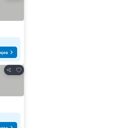
eços
Adicionar aos favoritos
Partilhar
eços