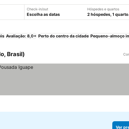
Check-in/out
Hóspedes e quartos
Escolha as datas
2 hóspedes, 1 quarto
éis
Avaliação: 8,0+
Perto do centro da cidade
Pequeno-almoço in
, Brasil)
Com
Ver pr