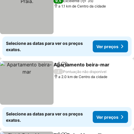
9,5
Excelente
35
a 1.1 km de Centro da cidade
Selecione as datas para ver os preços
Ver preços
exatos.
Apartamento beira-mar
Partilhar
Adicionar aos favoritos
Ve
/
Pontuação não disponível
a 2.0 km de Centro da cidade
Selecione as datas para ver os preços
Ver preços
exatos.