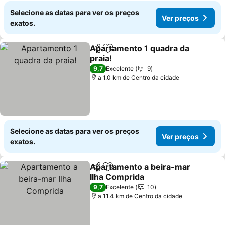
Selecione as datas para ver os preços
Ver preços
exatos.
Apartamento 1 quadra da
Partilhar
Adicionar aos favoritos
praia!
Ver preços
9,7
Excelente
9
a 1.0 km de Centro da cidade
Selecione as datas para ver os preços
Ver preços
exatos.
Apartamento a beira-mar
Partilhar
Adicionar aos favoritos
Ilha Comprida
Ver preços
9,7
Excelente
10
a 11.4 km de Centro da cidade