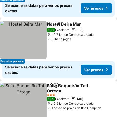
Selecione as datas para ver os preços
Ver preços
exatos.
Hostel Beira Mar
Partilhar
Adicionar aos favoritos
Ver preço
9,0
Excelente
366
a 0.7 km de Centro da cidade
Bilhar e jogos
Ver preços
Escolha popular
Selecione as datas para ver os preços
Ver preços
exatos.
Suíte Boqueirão Tati
Partilhar
Adicionar aos favoritos
Ortega
Ver preços
3 Estrelas
9,5
Excelente
146
a 0.9 km de Centro da cidade
Acesso às praias da Ilha Comprida
Ver pre