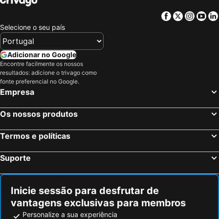
Facebook
Twitter
Insta
Yo
Selecione o seu país
Adicionar no Google
Encontre facilmente os nossos
resultados: adicione o trivago como
fonte preferencial no Google.
Empresa
Os nossos produtos
Termos e políticas
Suporte
Inicie sessão para desfrutar de
vantagens exclusivas para membros
Personalize a sua experiência