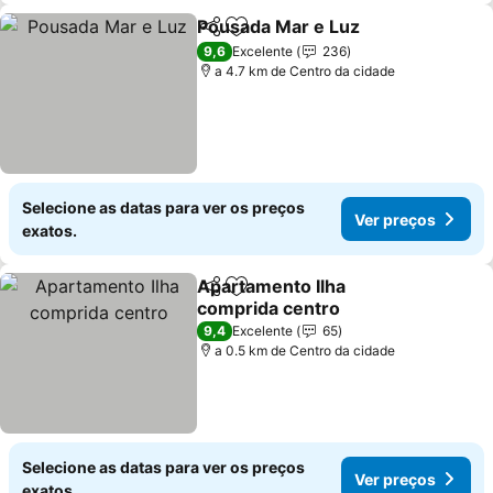
Pousada Mar e Luz
Partilhar
Adicionar aos favoritos
Ver pre
9,6
Excelente
236
a 4.7 km de Centro da cidade
Selecione as datas para ver os preços
Ver preços
exatos.
Apartamento Ilha
Partilhar
Adicionar aos favoritos
comprida centro
Ver preços
9,4
Excelente
65
a 0.5 km de Centro da cidade
Selecione as datas para ver os preços
Ver preços
exatos.