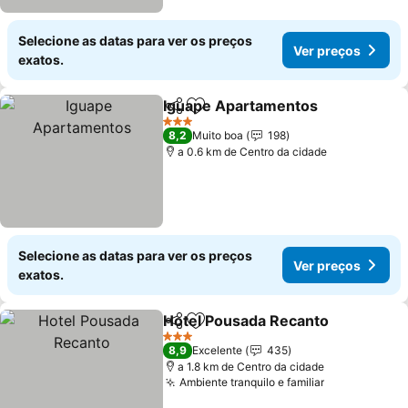
Selecione as datas para ver os preços
Ver preços
exatos.
Iguape Apartamentos
Partilhar
Adicionar aos favoritos
Ver 
3 Estrelas
8,2
Muito boa
198
a 0.6 km de Centro da cidade
Selecione as datas para ver os preços
Ver preços
exatos.
Hotel Pousada Recanto
Partilhar
Adicionar aos favoritos
Ve
3 Estrelas
8,9
Excelente
435
a 1.8 km de Centro da cidade
Ambiente tranquilo e familiar
Ver preços