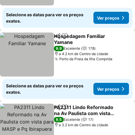
Selecione as datas para ver os preços
Ver preços
exatos.
Hospedagem Familiar
Partilhar
Adicionar aos favoritos
Yamane
Ver preços
9,9
Excelente
178
a 4.2 km de Centro da cidade
Perto da Praia da Ilha Comprida
Ver preço
Selecione as datas para ver os preços
Ver preços
exatos.
PA2311 Lindo Reformado
Partilhar
Adicionar aos favoritos
na Av Paulista com vista
para MASP e Pq
Ver preços
9,5
Excelente
17
Ibirapuera
a 3.2 km de Centro da cidade