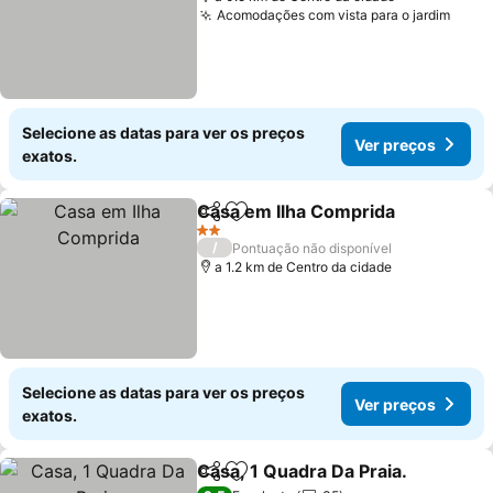
Acomodações com vista para o jardim
Ver 
Selecione as datas para ver os preços
Ver preços
exatos.
Casa em Ilha Comprida
Partilhar
Adicionar aos favoritos
Ver
2 Estrelas
/
Pontuação não disponível
a 1.2 km de Centro da cidade
Selecione as datas para ver os preços
Ver preços
exatos.
Casa, 1 Quadra Da Praia.
Partilhar
Adicionar aos favoritos
V