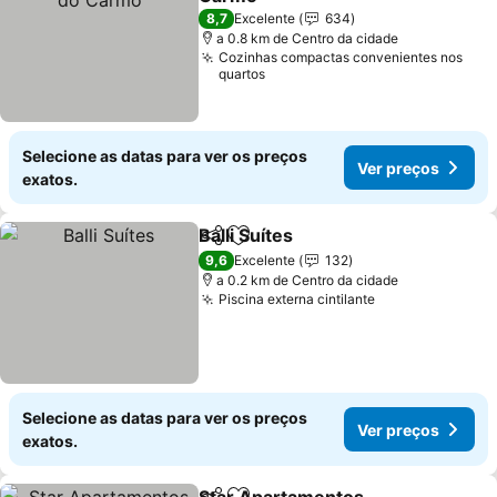
Ver preços
8,7
Excelente
634
a 0.8 km de Centro da cidade
Cozinhas compactas convenientes nos
quartos
Selecione as datas para ver os preços
Ver preços
exatos.
Balli Suítes
Partilhar
Adicionar aos favoritos
Ver preços
9,6
Excelente
132
a 0.2 km de Centro da cidade
Piscina externa cintilante
Ver preços
Selecione as datas para ver os preços
Ver preços
exatos.