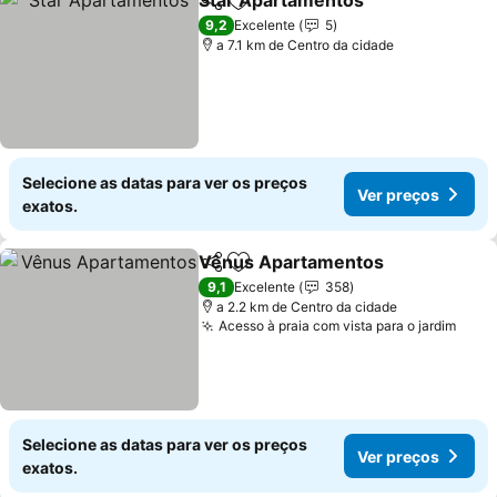
Star Apartamentos
Partilhar
Adicionar aos favoritos
Ver pr
9,2
Excelente
5
a 7.1 km de Centro da cidade
Selecione as datas para ver os preços
Ver preços
exatos.
Vênus Apartamentos
Partilhar
Adicionar aos favoritos
Ver 
9,1
Excelente
358
a 2.2 km de Centro da cidade
Acesso à praia com vista para o jardim
Ver 
Selecione as datas para ver os preços
Ver preços
exatos.