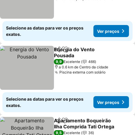
Selecione as datas para ver os preços
Ver preços
exatos.
Energia do Vento
Partilhar
Adicionar aos favoritos
Pousada
Ver preços
9,9
Excelente
466
a 0.6 km de Centro da cidade
Piscina externa com solário
Ver preços
Selecione as datas para ver os preços
Ver preços
exatos.
Apartamento Boqueirão
Partilhar
Adicionar aos favoritos
Ilha Comprida Tati Ortega
Ver preços
9,5
Excelente
36