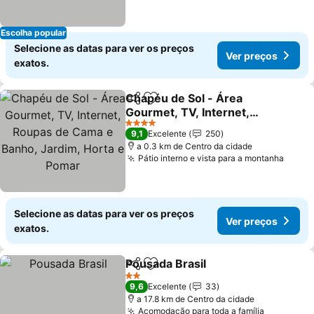
Escolha popular
Selecione as datas para ver os preços
Ver preços
exatos.
Chapéu de Sol - Área
Partilhar
Adicionar aos favoritos
Gourmet, TV, Internet,
Roupas de Cama e
Ver preços
4 Estrelas
9,1
Excelente
250
Banho, Jardim, Horta e
a 0.3 km de Centro da cidade
Pomar
Pátio interno e vista para a montanha
Ver p
Selecione as datas para ver os preços
Ver preços
exatos.
Pousada Brasil
Partilhar
Adicionar aos favoritos
Ver preços
2 Estrelas
9,6
Excelente
33
a 17.8 km de Centro da cidade
Acomodação para toda a família
Ver preç