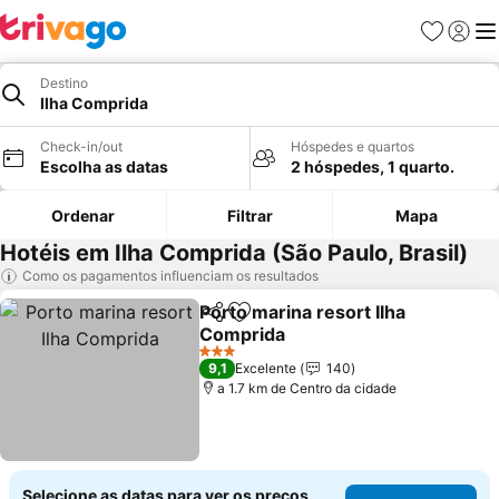
Favoritos
Iniciar
Me
Destino
Ilha Comprida
Check-in/out
Hóspedes e quartos
Escolha as datas
2 hóspedes, 1 quarto.
Ordenar
Filtrar
Mapa
Hotéis em Ilha Comprida (São Paulo, Brasil)
Como os pagamentos influenciam os resultados
Porto marina resort Ilha
Partilhar
Adicionar aos favoritos
Comprida
Ver preços
3 Estrelas
9,1
Excelente
140
a 1.7 km de Centro da cidade
Selecione as datas para ver os preços