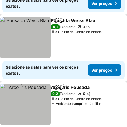
Selecione as datas para ver os preços
Ver preços
exatos.
Pousada Weiss Blau
Partilhar
Adicionar aos favoritos
Ver p
9,1
Excelente
436
a 0.5 km de Centro da cidade
Selecione as datas para ver os preços
Ver preços
exatos.
Arco Íris Pousada
Partilhar
Adicionar aos favoritos
Ver preç
9,2
Excelente
514
a 0.8 km de Centro da cidade
Ambiente tranquilo e familiar
Ver preços