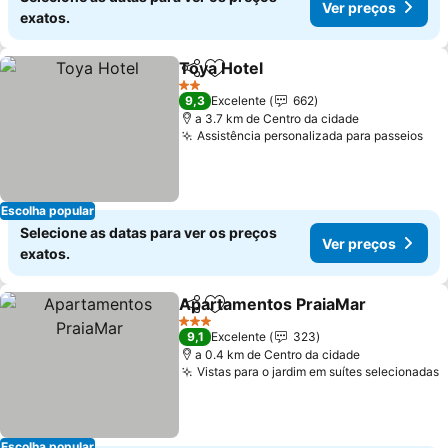
Ver preços
exatos.
Toya Hotel
Partilhar
Adicionar aos favoritos
Ver preços
2 Estrelas
9,3
Excelente
662
a 3.7 km de Centro da cidade
Assistência personalizada para passeios
Ver
Escolha popular
Selecione as datas para ver os preços
Ver preços
exatos.
Apartamentos PraiaMar
Partilhar
Adicionar aos favoritos
Ve
3 Estrelas
9,1
Excelente
323
a 0.4 km de Centro da cidade
Vistas para o jardim em suítes selecionadas
V
Escolha popular