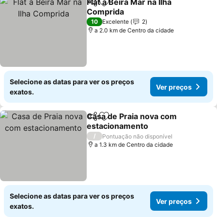
Flat à Beira Mar na Ilha
Partilhar
Adicionar aos favoritos
Comprida
Ver preços
10
Excelente
2
a 2.0 km de Centro da cidade
Selecione as datas para ver os preços
Ver preços
exatos.
Casa de Praia nova com
Partilhar
Adicionar aos favoritos
estacionamento
Ver preços
/
Pontuação não disponível
a 1.3 km de Centro da cidade
Selecione as datas para ver os preços
Ver preços
exatos.