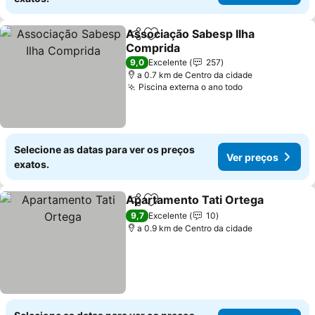
Associação Sabesp Ilha
Partilhar
Adicionar aos favoritos
Comprida
Ver preços
9,0
Excelente
257
a 0.7 km de Centro da cidade
Piscina externa o ano todo
Ver preços
Selecione as datas para ver os preços
Ver preços
exatos.
Apartamento Tati Ortega
Partilhar
Adicionar aos favoritos
V
9,7
Excelente
10
a 0.9 km de Centro da cidade