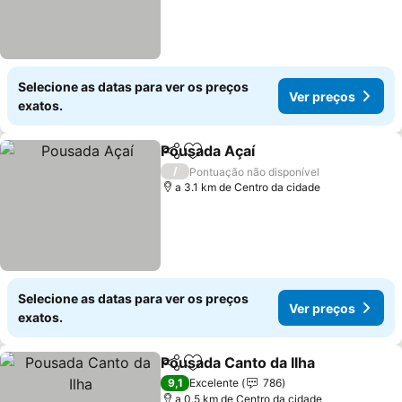
Selecione as datas para ver os preços
Ver preços
exatos.
Pousada Açaí
Partilhar
Adicionar aos favoritos
Ver preços
/
Pontuação não disponível
a 3.1 km de Centro da cidade
Selecione as datas para ver os preços
Ver preços
exatos.
Pousada Canto da Ilha
Partilhar
Adicionar aos favoritos
Ver 
9,1
Excelente
786
a 0.5 km de Centro da cidade