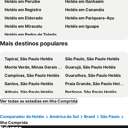
Hotéis em Peruíbe
Hotéis em Itanhaém
Hotéis em Registro
Hotéis em Cananéia
Hotéis em Eldorado
Hotéis em Pariquera-Açu
Hotéis em Miracatu
Hotéis em Iguape
Hotéis em Pedro de Toledo
Mais destinos populares
Tapiraí, São Paulo Hotéis
São Paulo, São Paulo Hotéis
Monte Verde, Minas Gerais Hotéis
Guarujá, São Paulo Hotéis
Campinas, São Paulo Hotéis
Guarulhos, São Paulo Hotéis
Santos, São Paulo Hotéis
Praia Grande, São Paulo Hotéis
Atibaia, São Paulo Hotéis
Bertioga, São Paulo Hotéis
Rio de Janeiro, Rio de Janeiro Hotéis
Fortaleza, Ceará Hotéis
Ver todas as estadias em Ilha Comprida
Natal, Rio Grande do Norte Hotéis
Foz do Iguaçu, Paraná Hotéis
Comparador de Hotéis
América do Sul
Brasil
São Paulo
Porto de Galinhas, Pernambuco Hotéis
Salvador, Bahia Hotéis
Ilha Comprida
Maceió, Alagoas Hotéis
Porto Seguro, Bahia Hotéis