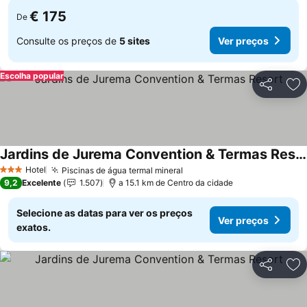
€ 175
De
Consulte os preços de
5 sites
Ver preços
Escolha popular
Partilhar
Ad
Jardins de Jurema Convention & Termas Resort
Hotel
Piscinas de água termal mineral
3 Estrelas
9,2
Excelente
1.507
a 15.1 km de Centro da cidade
Selecione as datas para ver os preços
Ver preços
exatos.
Partilhar
Ad