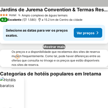
Jardins de Jurema Convention & Termas Resort
Hotel
Amplo complexo de águas termais
3 Estrelas
9,2
Excelente
1.580
a 15.2 km de Centro da cidade
Selecione as datas para ver os preços
Ver preços
exatos.
Mostrar mais
Os preços e a disponibilidade que recebemos dos sites de reserva
mudam frequentemente. Como tal, pode haver diferenças entre as
ofertas que consulta no trivago e os preços que estão disponíveis
nos sites de reserva.
Categorias de hotéis populares em Iretama