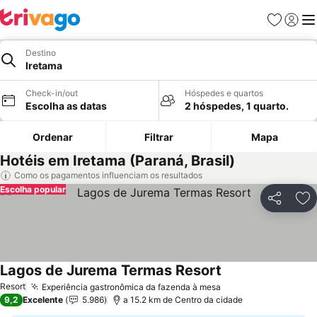
Favoritos
Iniciar
Me
Destino
Iretama
Check-in/out
Hóspedes e quartos
Escolha as datas
2 hóspedes, 1 quarto.
Ordenar
Filtrar
Mapa
Hotéis em Iretama (Paraná, Brasil)
Como os pagamentos influenciam os resultados
Escolha popular
Partilhar
Ad
Lagos de Jurema Termas Resort
Resort
Experiência gastronômica da fazenda à mesa
9,2
Excelente
5.986
a 15.2 km de Centro da cidade