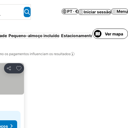
PT · €
Menu
Iniciar sessão
.
Ver mapa
dade
Pequeno-almoço incluído
Estacionamento
o os pagamentos influenciam os resultados
Adicionar aos favoritos
Partilhar
eços