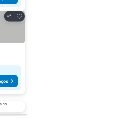
Adicionar aos favoritos
Partilhar
eços
a no