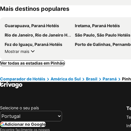
Mais destinos populares
Guarapuava, Paraná Hotéis
Iretama, Paraná Hotéis
Rio de Janeiro, Rio de Janeiro Hotéis
São Paulo, São Paulo Hotéis
Foz do Iguaçu, Paraná Hotéis
Porto de Galinhas, Pernambuco Hot
Mostrar mais
Ver todas as estadias em Pinhão
Comparador de Hotéis
América do Sul
Brasil
Paraná
Pin
Selecione o seu país
Te
Te
Adicionar no Google
In
Encontre facilmente os nossos