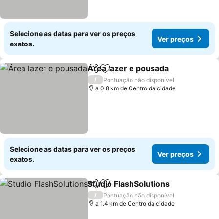
Selecione as datas para ver os preços
Ver preços
exatos.
Área lazer e pousada
Partilhar
Adicionar aos favoritos
Ver 
/
Pontuação não disponível
a 0.8 km de Centro da cidade
Selecione as datas para ver os preços
Ver preços
exatos.
Studio FlashSolutions
Partilhar
Adicionar aos favoritos
Ver 
/
Pontuação não disponível
a 1.4 km de Centro da cidade