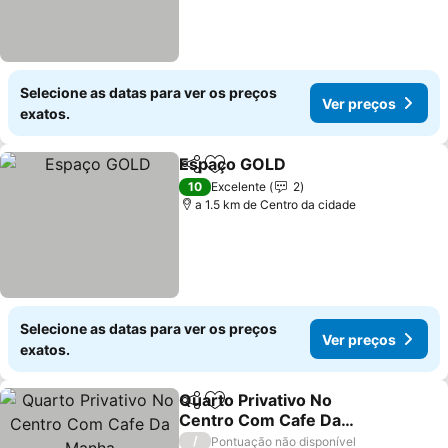
Selecione as datas para ver os preços
Ver preços
exatos.
Espaço GOLD
Partilhar
Adicionar aos favoritos
Ver preços
10
Excelente
2
a 1.5 km de Centro da cidade
Selecione as datas para ver os preços
Ver preços
exatos.
Quarto Privativo No
Partilhar
Adicionar aos favoritos
Centro Com Cafe Da
Manha
Ver preços
/
Pontuação não disponível