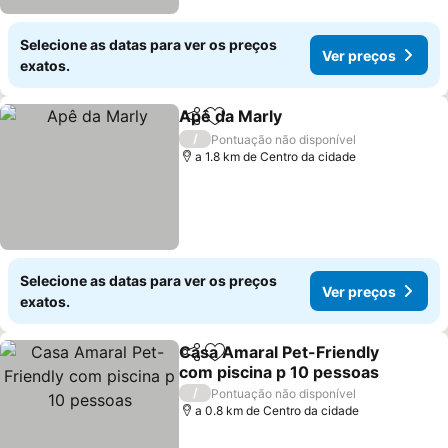
Selecione as datas para ver os preços
Ver preços
exatos.
Apê da Marly
Partilhar
Adicionar aos favoritos
Ver preços
/
Pontuação não disponível
a 1.8 km de Centro da cidade
Selecione as datas para ver os preços
Ver preços
exatos.
Casa Amaral Pet-Friendly
Partilhar
Adicionar aos favoritos
com piscina p 10 pessoas
Ver preços
/
Pontuação não disponível
a 0.8 km de Centro da cidade