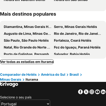
Mais destinos populares
Diamantina, Minas Gerais Hotéis
Serro, Minas Gerais Hotéis
Augusto de Lima, Minas Gerais Hotéis
Rio de Janeiro, Rio de Janeiro Hotéis
São Paulo, São Paulo Hotéis
Fortaleza, Ceará Hotéis
Natal, Rio Grande do Norte Hotéis
Foz do Iguaçu, Paraná Hotéis
Porto de Galinhas, Pernambuco Hotéis
Salvador, Bahia Hotéis
Maceió, Alagoas Hotéis
Porto Seguro, Bahia Hotéis
Ver todas as estadias em Iturama
Comparador de Hotéis
América do Sul
Brasil
Minas Gerais
Iturama
Facebook
Twitter
Insta
Yo
Selecione o seu país