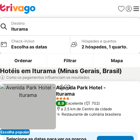
Favoritos
Iniciar
Me
Destino
Iturama
Check-in/out
Hóspedes e quartos
Escolha as datas
2 hóspedes, 1 quarto.
Ordenar
Filtrar
Mapa
Hotéis em Iturama (Minas Gerais, Brasil)
Como os pagamentos influenciam os resultados
Avenida Park Hotel -
Partilhar
Adicionar aos favoritos
Iturama
Ver preços
4 Estrelas
8,9
Excelente
702
a 2.5 km de Centro da cidade
Restaurante de culinária brasileira
Ver pre
Escolha popular
Selecione as datas para ver os preços