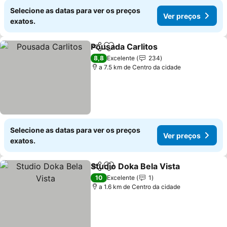
Selecione as datas para ver os preços
Ver preços
exatos.
Pousada Carlitos
Partilhar
Adicionar aos favoritos
Ver preço
8,8
Excelente
234
a 7.5 km de Centro da cidade
Selecione as datas para ver os preços
Ver preços
exatos.
Studio Doka Bela Vista
Partilhar
Adicionar aos favoritos
Ver
10
Excelente
1
a 1.6 km de Centro da cidade