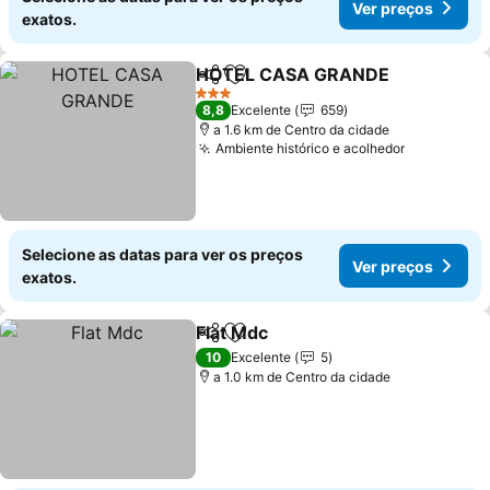
Ver preços
exatos.
HOTEL CASA GRANDE
Partilhar
Adicionar aos favoritos
Ver
3 Estrelas
8,8
Excelente
659
a 1.6 km de Centro da cidade
Ambiente histórico e acolhedor
Ver preço
Selecione as datas para ver os preços
Ver preços
exatos.
Flat Mdc
Partilhar
Adicionar aos favoritos
Ver preços
10
Excelente
5
a 1.0 km de Centro da cidade