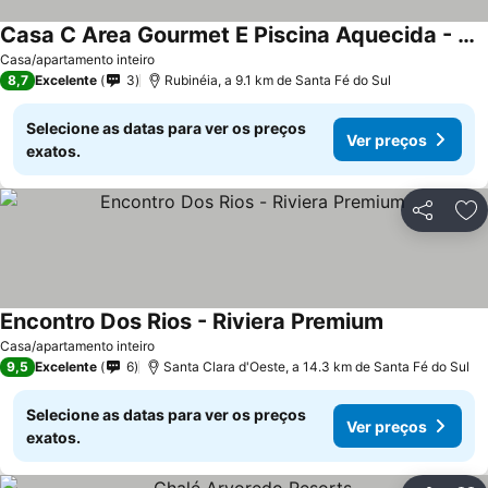
Casa C Area Gourmet E Piscina Aquecida - Rubineia
Casa/apartamento inteiro
8,7
Excelente
3
Rubinéia, a 9.1 km de Santa Fé do Sul
Selecione as datas para ver os preços
Ver preços
exatos.
Partilhar
Ad
Encontro Dos Rios - Riviera Premium
Casa/apartamento inteiro
9,5
Excelente
6
Santa Clara d'Oeste, a 14.3 km de Santa Fé do Sul
Selecione as datas para ver os preços
Ver preços
exatos.