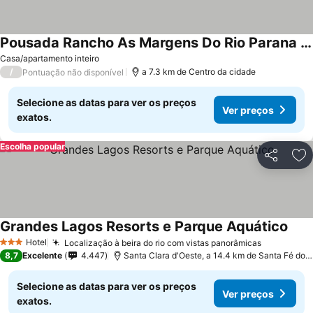
Pousada Rancho As Margens Do Rio Parana Com 3 Suites E Vista Para O Rio , Excelente Para Pescaria
Casa/apartamento inteiro
/
a 7.3 km de Centro da cidade
Pontuação não disponível
Selecione as datas para ver os preços
Ver preços
exatos.
Escolha popular
Partilhar
Ad
Grandes Lagos Resorts e Parque Aquático
Hotel
Localização à beira do rio com vistas panorâmicas
3 Estrelas
8,7
Excelente
4.447
Santa Clara d'Oeste, a 14.4 km de Santa Fé do Sul
Selecione as datas para ver os preços
Ver preços
exatos.