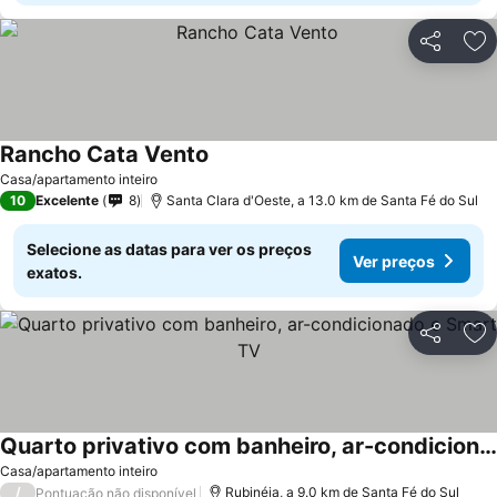
Partilhar
Ad
Rancho Cata Vento
Casa/apartamento inteiro
10
Excelente
8
Santa Clara d'Oeste, a 13.0 km de Santa Fé do Sul
Selecione as datas para ver os preços
Ver preços
exatos.
Partilhar
Ad
Quarto privativo com banheiro, ar-condicionado e Smart TV
Casa/apartamento inteiro
/
Rubinéia, a 9.0 km de Santa Fé do Sul
Pontuação não disponível