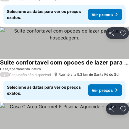
Selecione as datas para ver os preços
Ver preços
exatos.
Partilhar
Ad
Suite confortavel com opcoes de lazer para sua hospedagem.
Casa/apartamento inteiro
/
Rubinéia, a 9.3 km de Santa Fé do Sul
Pontuação não disponível
Selecione as datas para ver os preços
Ver preços
exatos.
Partilhar
Ad