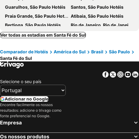
Guarulhos, São Paulo Hotéis
Santos, São Paulo Hotéis
Praia Grande, São Paulo Hotéis
Atibaia, São Paulo Hotéis
Bertioga, São Paulo Hotéis
Rio de Janeiro, Rio de Janeiro Hotéis
Fortaleza, Ceará Hotéis
Natal, Rio Grande do Norte Hotéis
Ver todas as estadias em Santa Fé do Sul
Foz do Iguaçu, Paraná Hotéis
Porto de Galinhas, Pernambuco Hotéis
Comparador de Hotéis
América do Sul
Brasil
São Paulo
Salvador, Bahia Hotéis
Maceió, Alagoas Hotéis
Santa Fé do Sul
Porto Seguro, Bahia Hotéis
Facebook
Twitter
Insta
Yo
Selecione o seu país
Adicionar no Google
Encontre facilmente os nossos
resultados: adicione o trivago como
fonte preferencial no Google.
Empresa
Os nossos produtos