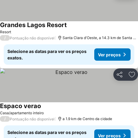
Grandes Lagos Resort
Resort
/
Santa Clara d'Oeste, a 14.3 km de Santa Fé do Sul
Pontuação não disponível
Selecione as datas para ver os preços
Ver preços
exatos.
Partilhar
Ad
Espaco verao
Casa/apartamento inteiro
/
a 1.9 km de Centro da cidade
Pontuação não disponível
Selecione as datas para ver os preços
Ver preços