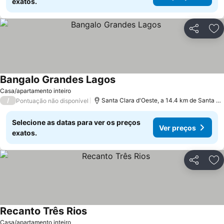
exatos.
Partilhar
Ad
Bangalo Grandes Lagos
Casa/apartamento inteiro
/
Santa Clara d'Oeste, a 14.4 km de Santa Fé do Sul
Pontuação não disponível
Selecione as datas para ver os preços
Ver preços
exatos.
Partilhar
Ad
Recanto Três Rios
Casa/apartamento inteiro