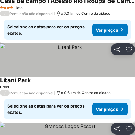
Casa de campo l Acesso Rio l Roupa de Cama l Café Da Manhã
Hotel
4 Estrelas
/
a 7.0 km de Centro da cidade
Pontuação não disponível
Selecione as datas para ver os preços
Ver preços
exatos.
Partilhar
Ad
Litani Park
Hotel
/
a 0.6 km de Centro da cidade
Pontuação não disponível
Selecione as datas para ver os preços
Ver preços
exatos.
Partilhar
Ad