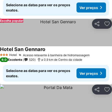
Selecione as datas para ver os preços
Ver preços
exatos.
Escolha popular
Partilhar
Ad
Hotel San Gennaro
Hotel
Acesso relaxante à banheira de hidromassagem
3 Estrelas
9,0
Excelente
520
a 0.9 km de Centro da cidade
Selecione as datas para ver os preços
Ver preços
exatos.
Partilhar
Ad