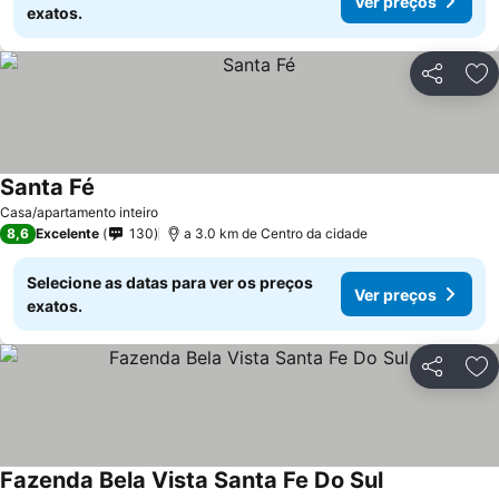
Ver preços
exatos.
Partilhar
Ad
Santa Fé
Casa/apartamento inteiro
8,6
Excelente
130
a 3.0 km de Centro da cidade
Selecione as datas para ver os preços
Ver preços
exatos.
Partilhar
Ad
Fazenda Bela Vista Santa Fe Do Sul