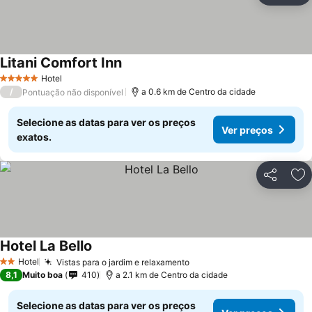
Litani Comfort Inn
Hotel
5 Estrelas
/
a 0.6 km de Centro da cidade
Pontuação não disponível
Selecione as datas para ver os preços
Ver preços
exatos.
Partilhar
Ad
Hotel La Bello
Hotel
Vistas para o jardim e relaxamento
2 Estrelas
8,1
Muito boa
410
a 2.1 km de Centro da cidade
Selecione as datas para ver os preços