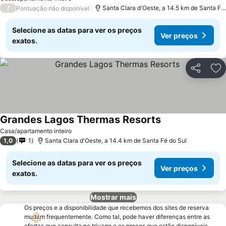
/
Santa Clara d'Oeste, a 14.5 km de Santa Fé do Sul
Pontuação não disponível
Selecione as datas para ver os preços
Ver preços
exatos.
Partilhar
Ad
Grandes Lagos Thermas Resorts
Casa/apartamento inteiro
1,0
1
Santa Clara d'Oeste, a 14.4 km de Santa Fé do Sul
Selecione as datas para ver os preços
Ver preços
exatos.
Mostrar mais
Os preços e a disponibilidade que recebemos dos sites de reserva
mudam frequentemente. Como tal, pode haver diferenças entre as
ofertas que consulta no trivago e os preços que estão disponíveis