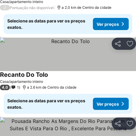
Casa/apartamento inteiro
/
a 2.0 km de Centro da cidade
Pontuação não disponível
Selecione as datas para ver os preços
Ver preços
exatos.
Partilhar
Ad
Recanto Do Tolo
Casa/apartamento inteiro
4,0
1
a 2.6 km de Centro da cidade
Selecione as datas para ver os preços
Ver preços
exatos.
Partilhar
Ad