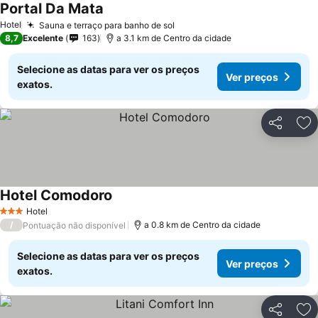
Portal Da Mata
Hotel
Sauna e terraço para banho de sol
8,7
Excelente
163
a 3.1 km de Centro da cidade
Selecione as datas para ver os preços
Ver preços
exatos.
Partilhar
Ad
Hotel Comodoro
Hotel
3 Estrelas
/
a 0.8 km de Centro da cidade
Pontuação não disponível
Selecione as datas para ver os preços
Ver preços
exatos.
Partilhar
Ad