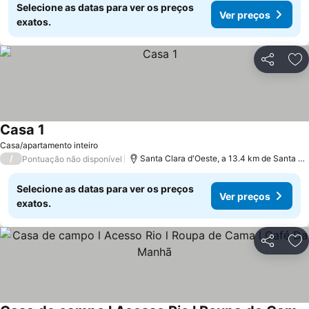
Selecione as datas para ver os preços
Ver preços
exatos.
Partilhar
Ad
Casa 1
Casa/apartamento inteiro
/
Santa Clara d'Oeste, a 13.4 km de Santa Fé do Sul
Pontuação não disponível
Selecione as datas para ver os preços
Ver preços
exatos.
Partilhar
Ad