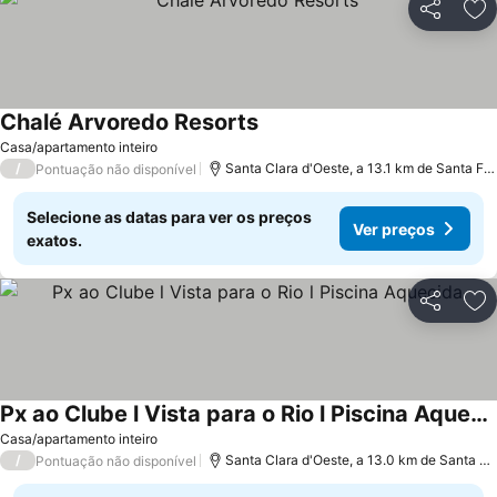
Partilhar
Ad
Chalé Arvoredo Resorts
Casa/apartamento inteiro
/
Santa Clara d'Oeste, a 13.1 km de Santa Fé do Sul
Pontuação não disponível
Selecione as datas para ver os preços
Ver preços
exatos.
Partilhar
Ad
Px ao Clube l Vista para o Rio l Piscina Aquecida
Casa/apartamento inteiro
/
Santa Clara d'Oeste, a 13.0 km de Santa Fé do Sul
Pontuação não disponível