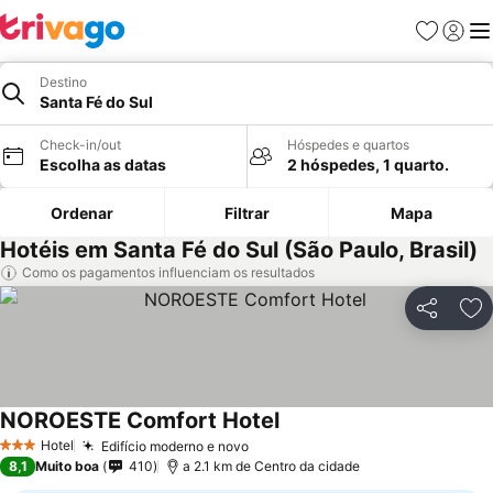
Favoritos
Iniciar
Me
Destino
Santa Fé do Sul
Check-in/out
Hóspedes e quartos
Escolha as datas
2 hóspedes, 1 quarto.
Ordenar
Filtrar
Mapa
Hotéis em Santa Fé do Sul (São Paulo, Brasil)
Como os pagamentos influenciam os resultados
Partilhar
Ad
NOROESTE Comfort Hotel
Hotel
Edifício moderno e novo
3 Estrelas
8,1
Muito boa
410
a 2.1 km de Centro da cidade