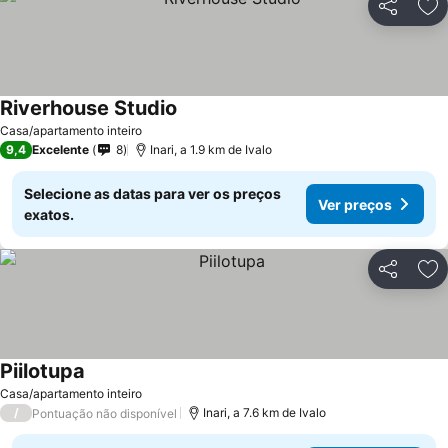
Partilhar
Ad
Riverhouse Studio
Casa/apartamento inteiro
9,4
Excelente
8
Inari, a 1.9 km de Ivalo
Selecione as datas para ver os preços
Ver preços
exatos.
Partilhar
Ad
Piilotupa
Casa/apartamento inteiro
/
Inari, a 7.6 km de Ivalo
Pontuação não disponível