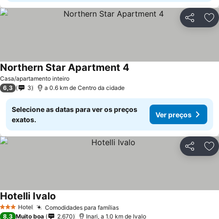
Partilhar
Ad
Northern Star Apartment 4
Casa/apartamento inteiro
6,3
3
a 0.6 km de Centro da cidade
Selecione as datas para ver os preços
Ver preços
exatos.
Partilhar
Ad
Hotelli Ivalo
Hotel
Comodidades para famílias
3 Estrelas
8,3
Muito boa
2.670
Inari, a 1.0 km de Ivalo