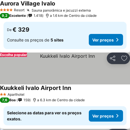
Aurora Village Ivalo
Resort
Sauna panorâmica e jacuzzi externa
4 Estrelas
9,2
Excelente
1.418
a 1.6 km de Centro da cidade
€ 329
De
Consulte os preços de
5 sites
Ver preços
Escolha popular
Partilhar
Ad
Kuukkeli Ivalo Airport Inn
Aparthotel
2 Estrelas
7,6
Boa
159
a 6.3 km de Centro da cidade
Selecione as datas para ver os preços
Ver preços
exatos.