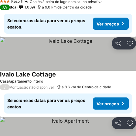
Resort
Chalés à beira do lago com sauna privativa
3 Estrelas
7,9
Boa
1.069
a 9.0 km de Centro da cidade
Selecione as datas para ver os preços
Ver preços
exatos.
Partilhar
Ad
Ivalo Lake Cottage
Casa/apartamento inteiro
/
a 8.6 km de Centro da cidade
Pontuação não disponível
Selecione as datas para ver os preços
Ver preços
exatos.
Partilhar
Ad