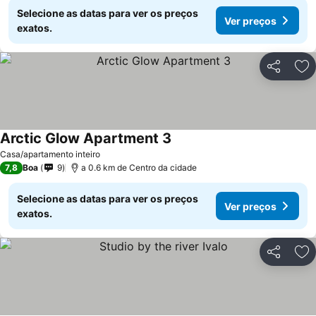
Selecione as datas para ver os preços
Ver preços
exatos.
Partilhar
Ad
Arctic Glow Apartment 3
Casa/apartamento inteiro
7,8
Boa
9
a 0.6 km de Centro da cidade
Selecione as datas para ver os preços
Ver preços
exatos.
Partilhar
Ad