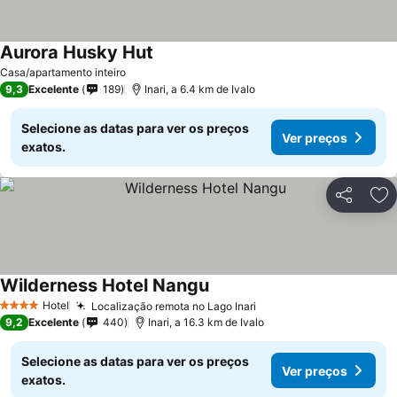
Aurora Husky Hut
Casa/apartamento inteiro
9,3
Excelente
189
Inari, a 6.4 km de Ivalo
Selecione as datas para ver os preços
Ver preços
exatos.
Partilhar
Ad
Wilderness Hotel Nangu
Hotel
Localização remota no Lago Inari
4 Estrelas
9,2
Excelente
440
Inari, a 16.3 km de Ivalo
Selecione as datas para ver os preços
Ver preços
exatos.