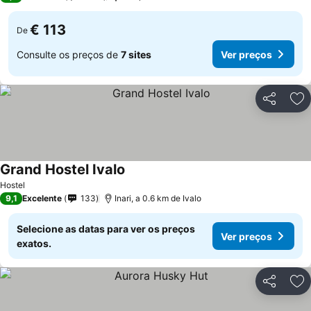
€ 113
De
Consulte os preços de
7 sites
Ver preços
Partilhar
Ad
Grand Hostel Ivalo
Hostel
9,1
Excelente
133
Inari, a 0.6 km de Ivalo
Selecione as datas para ver os preços
Ver preços
exatos.
Partilhar
Ad