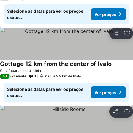
Selecione as datas para ver os preços
Ver preços
exatos.
Partilhar
Ad
Cottage 12 km from the center of Ivalo
Casa/apartamento inteiro
10
Excelente
1
Inari, a 9.9 km de Ivalo
Selecione as datas para ver os preços
Ver preços
exatos.
Partilhar
Ad