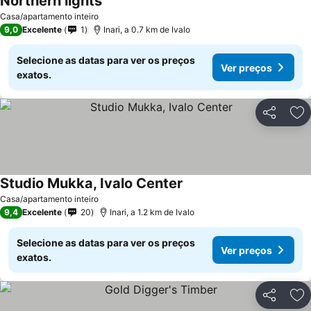
Northern lights
Casa/apartamento inteiro
9,0
Excelente
1
Inari, a 0.7 km de Ivalo
Selecione as datas para ver os preços
Ver preços
exatos.
Partilhar
Ad
Studio Mukka, Ivalo Center
Casa/apartamento inteiro
9,4
Excelente
20
Inari, a 1.2 km de Ivalo
Selecione as datas para ver os preços
Ver preços
exatos.
Partilhar
Ad