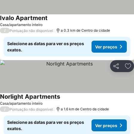
Ivalo Apartment
Casa/apartamento inteiro
/
a 0.3 km de Centro da cidade
Pontuação não disponível
Selecione as datas para ver os preços
Ver preços
exatos.
Partilhar
Ad
Norlight Apartments
Casa/apartamento inteiro
/
a 1.6 km de Centro da cidade
Pontuação não disponível
Selecione as datas para ver os preços
Ver preços
exatos.