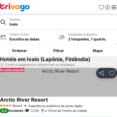
Favoritos
Iniciar
Me
Destino
Ivalo
Check-in/out
Hóspedes e quartos
Escolha as datas
2 hóspedes, 1 quarto.
Ordenar
Filtrar
Mapa
Hotéis em Ivalo (Lapônia, Finlândia)
Como os pagamentos influenciam os resultados
Escolha popular
Partilhar
Ad
Arctic River Resort
Resort
Experiência autêntica de jantar lapão
4 Estrelas
8,8
Excelente
1.214
a 1.9 km de Centro da cidade