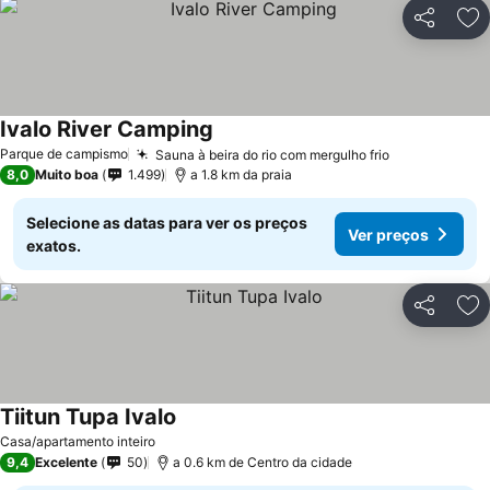
Partilhar
Ad
Ivalo River Camping
Parque de campismo
Sauna à beira do rio com mergulho frio
8,0
Muito boa
1.499
a 1.8 km da praia
Selecione as datas para ver os preços
Ver preços
exatos.
Partilhar
Ad
Tiitun Tupa Ivalo
Casa/apartamento inteiro
9,4
Excelente
50
a 0.6 km de Centro da cidade