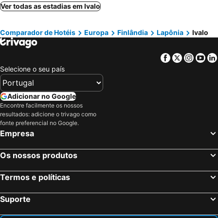
Vantaa, Sul da Finlândia Hotéis
Inari, Lapônia Hotéis
Ver todas as estadias em Ivalo
Tampere, Finlândia Ocidental Hotéis
Saariselkä, Lapônia Hotéis
Comparador de Hotéis
Europa
Finlândia
Lapônia
Ivalo
Kemijärvi, Lapônia Hotéis
Facebook
Twitter
Insta
Yo
Selecione o seu país
Adicionar no Google
Encontre facilmente os nossos
resultados: adicione o trivago como
fonte preferencial no Google.
Empresa
Os nossos produtos
Termos e políticas
Suporte