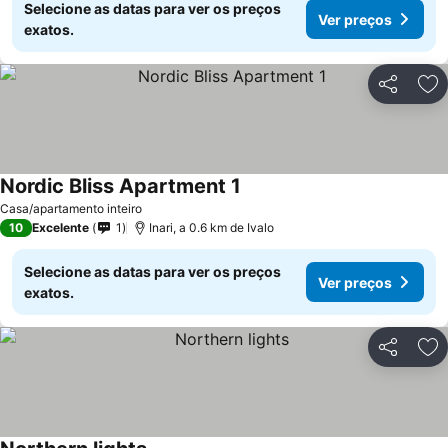
Selecione as datas para ver os preços
Ver preços
exatos.
Partilhar
Ad
Nordic Bliss Apartment 1
Casa/apartamento inteiro
10
Excelente
1
Inari, a 0.6 km de Ivalo
Selecione as datas para ver os preços
Ver preços
exatos.
Partilhar
Ad