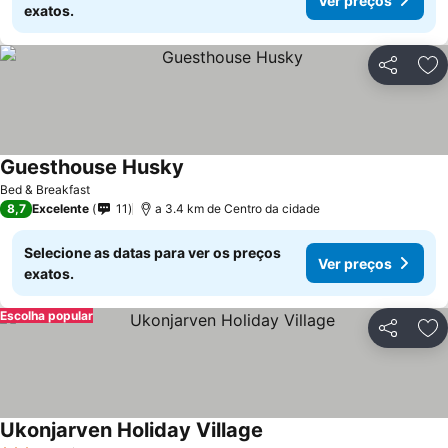
Ver preços
exatos.
Partilhar
Ad
Guesthouse Husky
Bed & Breakfast
8,7
Excelente
11
a 3.4 km de Centro da cidade
Selecione as datas para ver os preços
Ver preços
exatos.
Escolha popular
Partilhar
Ad
Ukonjarven Holiday Village