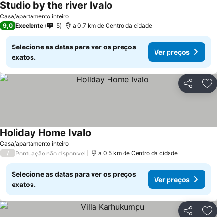
Studio by the river Ivalo
Casa/apartamento inteiro
9,0
Excelente
5
a 0.7 km de Centro da cidade
Selecione as datas para ver os preços
Ver preços
exatos.
Partilhar
Ad
Holiday Home Ivalo
Casa/apartamento inteiro
/
a 0.5 km de Centro da cidade
Pontuação não disponível
Selecione as datas para ver os preços
Ver preços
exatos.
Partilhar
Ad