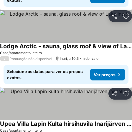
exatos.
Partilhar
Ad
Lodge Arctic - sauna, glass roof & view of Lake Inari
Casa/apartamento inteiro
/
Inari, a 10.5 km de Ivalo
Pontuação não disponível
Selecione as datas para ver os preços
Ver preços
exatos.
Partilhar
Ad
Upea Villa Lapin Kulta hirsihuvila Inarijärven rannalla
Casa/apartamento inteiro