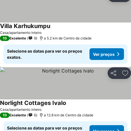
Villa Karhukumpu
Casa/apartamento inteiro
10
Excelente
9
a 5.2 km de Centro da cidade
Selecione as datas para ver os preços
Ver preços
exatos.
Partilhar
Ad
Norlight Cottages Ivalo
Casa/apartamento inteiro
10
Excelente
6
a 12.8 km de Centro da cidade
Selecione as datas para ver os preços