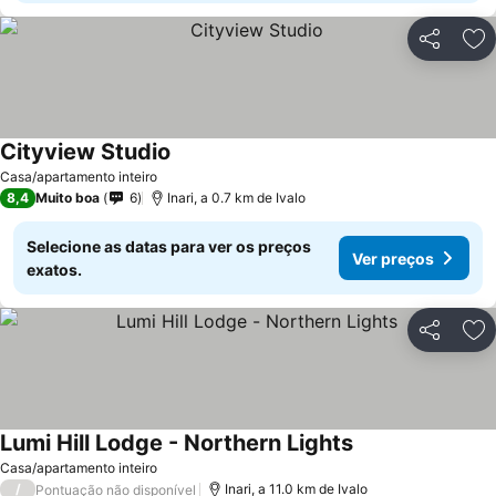
Partilhar
Ad
Cityview Studio
Casa/apartamento inteiro
8,4
Muito boa
6
Inari, a 0.7 km de Ivalo
Selecione as datas para ver os preços
Ver preços
exatos.
Partilhar
Ad
Lumi Hill Lodge - Northern Lights
Casa/apartamento inteiro
/
Inari, a 11.0 km de Ivalo
Pontuação não disponível