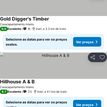
Gold Digger's Timber
Casa/apartamento inteiro
9,6
Excelente
9
Inari, a 3.3 km de Ivalo
Selecione as datas para ver os preços
Ver preços
exatos.
Partilhar
Ad
Hillhouse A & B
Casa/apartamento inteiro
9,7
Excelente
21
Inari, a 4.1 km de Ivalo
Selecione as datas para ver os preços
Ver preços