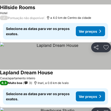
Hillside Rooms
Hotel
/
a 4.0 km de Centro da cidade
Pontuação não disponível
Selecione as datas para ver os preços
Ver preços
exatos.
Partilhar
Ad
Lapland Dream House
Casa/apartamento inteiro
8,3
Muito boa
3
Inari, a 0.6 km de Ivalo
Selecione as datas para ver os preços
Ver preços
exatos.