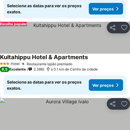
Selecione as datas para ver os preços
Ver preços
exatos.
Escolha popular
Partilhar
Ad
Kultahippu Hotel & Apartments
Hotel
Restaurante lapão premiado
3 Estrelas
8,5
Excelente
2.386
a 0.1 km de Centro da cidade
Selecione as datas para ver os preços
Ver preços
exatos.
Partilhar
Ad