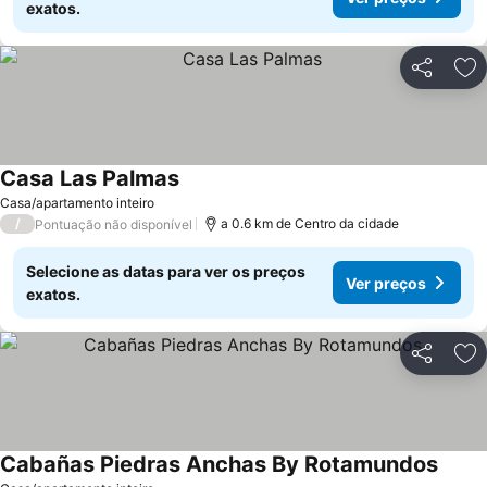
exatos.
Partilhar
Ad
Casa Las Palmas
Ver preços
Casa/apartamento inteiro
/
a 0.6 km de Centro da cidade
Pontuação não disponível
Selecione as datas para ver os preços
Ver preços
exatos.
Partilhar
Ad
Cabañas Piedras Anchas By Rotamundos
Ver p