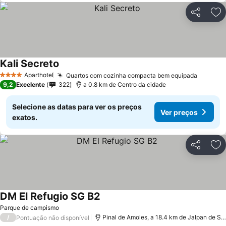
Partilhar
Ad
Kali Secreto
Ver preços
Aparthotel
Quartos com cozinha compacta bem equipada
Ver pre
4 Estrelas
9,2
Excelente
322
a 0.8 km de Centro da cidade
Selecione as datas para ver os preços
Ver preços
exatos.
Partilhar
Ad
DM El Refugio SG B2
Ver preços
Parque de campismo
/
Pinal de Amoles, a 18.4 km de Jalpan de Se
Pontuação não disponível