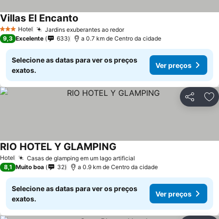
Villas El Encanto
Ver preços
Hotel
Jardins exuberantes ao redor
Ver preços
3 Estrelas
9,3
Excelente
633
a 0.7 km de Centro da cidade
Selecione as datas para ver os preços
Ver preços
exatos.
Partilhar
Ad
RIO HOTEL Y GLAMPING
Ver preços
Hotel
Casas de glamping em um lago artificial
Ver preços
8,1
Muito boa
32
a 0.9 km de Centro da cidade
Selecione as datas para ver os preços
Ver preços
exatos.