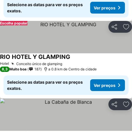
Selecione as datas para ver os preços
Ver preços
exatos.
Escolha popular
Partilhar
Ad
RIO HOTEL Y GLAMPING
Ver preços
Hotel
Conceito único de glamping
Ver preços
8,3
Muito boa
187
a 0.8 km de Centro da cidade
Selecione as datas para ver os preços
Ver preços
exatos.
Partilhar
Ad