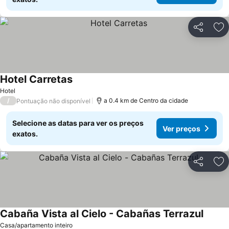
Partilhar
Ad
Hotel Carretas
Ver preços
Hotel
/
a 0.4 km de Centro da cidade
Pontuação não disponível
Selecione as datas para ver os preços
Ver preços
exatos.
Partilhar
Ad
Cabaña Vista al Cielo - Cabañas Terrazul
Ver pr
Casa/apartamento inteiro