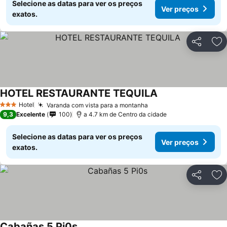
Selecione as datas para ver os preços
Ver preços
exatos.
Partilhar
Ad
HOTEL RESTAURANTE TEQUILA
Ver preços
Hotel
Varanda com vista para a montanha
Ver preços
3 Estrelas
9,3
Excelente
100
a 4.7 km de Centro da cidade
Selecione as datas para ver os preços
Ver preços
exatos.
Partilhar
Ad
Cabañas 5 Pi0s