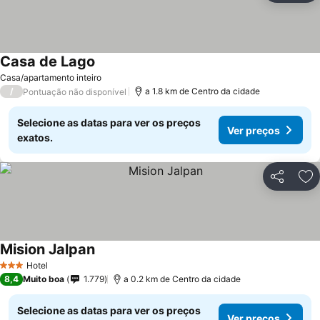
Casa de Lago
Ver preços
Casa/apartamento inteiro
/
a 1.8 km de Centro da cidade
Pontuação não disponível
Selecione as datas para ver os preços
Ver preços
exatos.
Partilhar
Ad
Mision Jalpan
Ver preços
Hotel
3 Estrelas
8,4
Muito boa
1.779
a 0.2 km de Centro da cidade
Selecione as datas para ver os preços
Ver preços