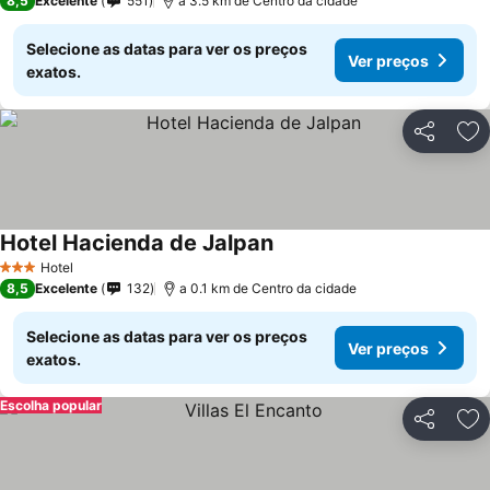
8,5
Excelente
551
a 3.5 km de Centro da cidade
Selecione as datas para ver os preços
Ver preços
exatos.
Partilhar
Ad
Hotel Hacienda de Jalpan
Ver preços
Hotel
3 Estrelas
8,5
Excelente
132
a 0.1 km de Centro da cidade
Selecione as datas para ver os preços
Ver preços
exatos.
Escolha popular
Partilhar
Ad