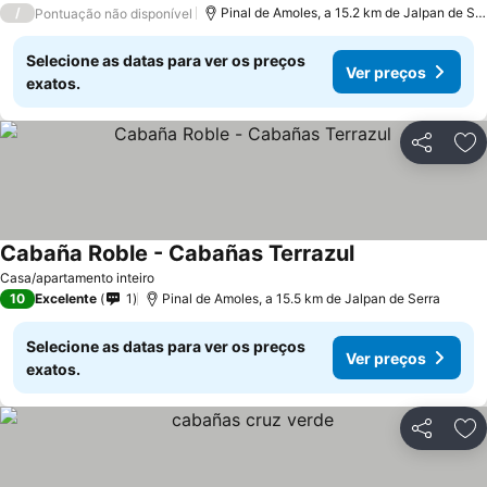
/
Pinal de Amoles, a 15.2 km de Jalpan de Ser
Pontuação não disponível
Selecione as datas para ver os preços
Ver preços
exatos.
Partilhar
Ad
Cabaña Roble - Cabañas Terrazul
Ver preços
Casa/apartamento inteiro
10
Excelente
1
Pinal de Amoles, a 15.5 km de Jalpan de Serra
Selecione as datas para ver os preços
Ver preços
exatos.
Partilhar
Ad