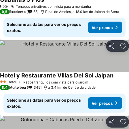
Ver preços
Hotel
Terraços privativos com vista para a montanha
Ver preços
9,5
Excelente
68
Pinal de Amoles, a 18.0 km de Jalpan de Serra
Selecione as datas para ver os preços
Ver preços
exatos.
Partilhar
Ad
Hotel y Restaurante Villas Del Sol Jalpan
Ver pr
Hotel
Pátios tranquilos com vista para o jardim
Ver preços
2 Estrelas
8,4
Muito boa
345
a 3.4 km de Centro da cidade
Selecione as datas para ver os preços
Ver preços
exatos.
Partilhar
Ad