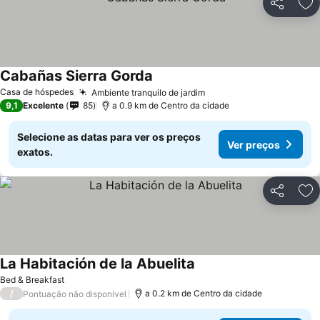
Partilhar
Ad
Cabañas Sierra Gorda
Ver preços
Casa de hóspedes
Ambiente tranquilo de jardim
Ver preços
9,1
Excelente
85
a 0.9 km de Centro da cidade
Selecione as datas para ver os preços
Ver preços
exatos.
Partilhar
Ad
La Habitación de la Abuelita
Ver preços
Bed & Breakfast
/
a 0.2 km de Centro da cidade
Pontuação não disponível