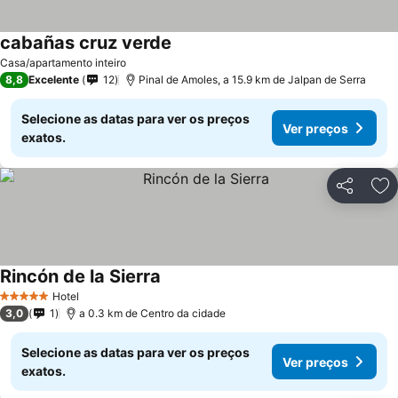
cabañas cruz verde
Ver preços
Casa/apartamento inteiro
8,8
Excelente
12
Pinal de Amoles, a 15.9 km de Jalpan de Serra
Selecione as datas para ver os preços
Ver preços
exatos.
Partilhar
Ad
Rincón de la Sierra
Ver preços
Hotel
5 Estrelas
3,0
1
a 0.3 km de Centro da cidade
Selecione as datas para ver os preços
Ver preços
exatos.