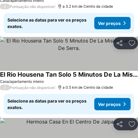
Casa/apartamento inteiro
/
a 3.2 km de Centro da cidade
Pontuação não disponível
Selecione as datas para ver os preços
Ver preços
exatos.
Partilhar
Ad
El Rio Housena Tan Solo 5 Minutos De La Misión Jalpan De Serra.
Ver preços
Casa/apartamento inteiro
/
a 0.5 km de Centro da cidade
Pontuação não disponível
Selecione as datas para ver os preços
Ver preços
exatos.
Partilhar
Ad