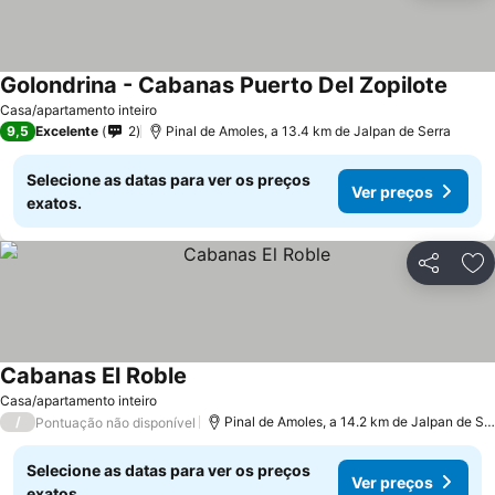
Golondrina - Cabanas Puerto Del Zopilote
Ver p
Casa/apartamento inteiro
9,5
Excelente
2
Pinal de Amoles, a 13.4 km de Jalpan de Serra
Selecione as datas para ver os preços
Ver preços
exatos.
Partilhar
Ad
Cabanas El Roble
Ver preços
Casa/apartamento inteiro
/
Pinal de Amoles, a 14.2 km de Jalpan de Se
Pontuação não disponível
Selecione as datas para ver os preços
Ver preços
exatos.