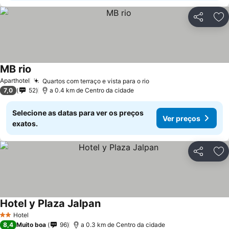
Partilhar
Ad
MB rio
Ver preços
Aparthotel
Quartos com terraço e vista para o rio
Ver preços
7,0
52
a 0.4 km de Centro da cidade
Selecione as datas para ver os preços
Ver preços
exatos.
Partilhar
Ad
Hotel y Plaza Jalpan
Ver preços
Hotel
2 Estrelas
8,4
Muito boa
96
a 0.3 km de Centro da cidade