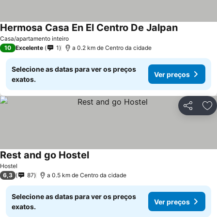
Hermosa Casa En El Centro De Jalpan
Ver preços
Casa/apartamento inteiro
10
Excelente
1
a 0.2 km de Centro da cidade
Selecione as datas para ver os preços
Ver preços
exatos.
Partilhar
Ad
Rest and go Ηostel
Ver preços
Hostel
6,3
87
a 0.5 km de Centro da cidade
Selecione as datas para ver os preços
Ver preços
exatos.