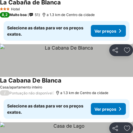
La Cabaña de Blanca
Ver preços
Hotel
3 Estrelas
8,2
Muito boa
51
a 1.3 km de Centro da cidade
Selecione as datas para ver os preços
Ver preços
exatos.
Partilhar
Ad
La Cabana De Blanca
Ver preços
Casa/apartamento inteiro
/
a 1.3 km de Centro da cidade
Pontuação não disponível
Selecione as datas para ver os preços
Ver preços
exatos.
Partilhar
Ad