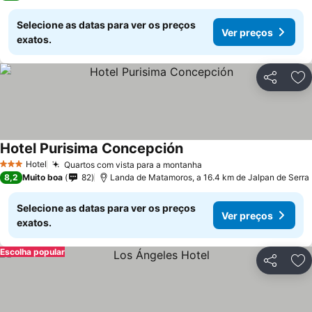
Selecione as datas para ver os preços
Ver preços
exatos.
Partilhar
Ad
Hotel Purisima Concepción
Ver preços
Hotel
Quartos com vista para a montanha
Ver preços
3 Estrelas
8,2
Muito boa
82
Landa de Matamoros, a 16.4 km de Jalpan de Serra
Selecione as datas para ver os preços
Ver preços
exatos.
Escolha popular
Partilhar
Ad