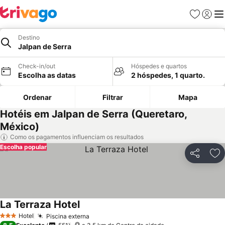
Favoritos
Iniciar
Me
Destino
Jalpan de Serra
Check-in/out
Hóspedes e quartos
Escolha as datas
2 hóspedes, 1 quarto.
Ordenar
Filtrar
Mapa
Hotéis em Jalpan de Serra (Queretaro,
México)
Como os pagamentos influenciam os resultados
Escolha popular
Partilhar
Ad
La Terraza Hotel
Ver preços
Hotel
Piscina externa
Ver preços
3 Estrelas