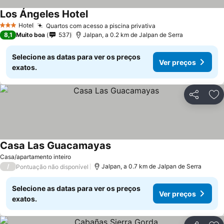
Los Ángeles Hotel
Ver preços
Hotel
Quartos com acesso a piscina privativa
Ver preços
3 Estrelas
8,1
Muito boa
537
Jalpan, a 0.2 km de Jalpan de Serra
Selecione as datas para ver os preços
Ver preços
exatos.
Partilhar
Ad
Casa Las Guacamayas
Ver preços
Casa/apartamento inteiro
/
Jalpan, a 0.7 km de Jalpan de Serra
Pontuação não disponível
Selecione as datas para ver os preços
Ver preços
exatos.