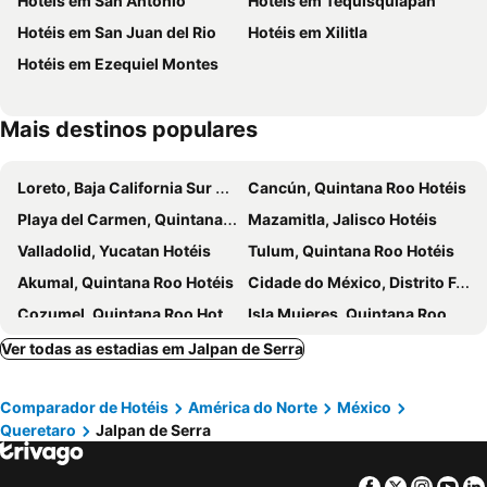
Hotéis em San Antonio
Hotéis em Tequisquiapan
Hotéis em San Juan del Rio
Hotéis em Xilitla
Hotéis em Ezequiel Montes
Mais destinos populares
Loreto, Baja California Sur Hotéis
Cancún, Quintana Roo Hotéis
Playa del Carmen, Quintana Roo Hotéis
Mazamitla, Jalisco Hotéis
Valladolid, Yucatan Hotéis
Tulum, Quintana Roo Hotéis
Akumal, Quintana Roo Hotéis
Cidade do México, Distrito Federal Hotéis
Cozumel, Quintana Roo Hotéis
Isla Mujeres, Quintana Roo Hotéis
Ver todas as estadias em Jalpan de Serra
Comparador de Hotéis
América do Norte
México
Queretaro
Jalpan de Serra
Facebook
Twitter
Insta
Yo