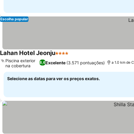
Escolha popular
Lahan Hotel Jeonju
4 Estrelas
Ver preços
Piscina exterior
Excelente
(3.571 pontuações)
8,6
a 1.0 km de 
na cobertura
Ver preços
Selecione as datas para ver os preços exatos.