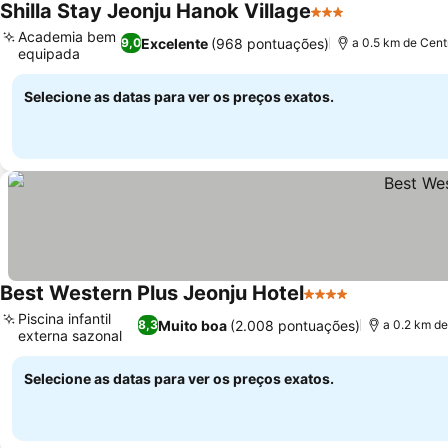
Shilla Stay Jeonju Hanok Village
3 Estrelas
Ver preços
Academia bem
Excelente
(968 pontuações)
9,0
a 0.5 km de Cent
equipada
Ver preços
Selecione as datas para ver os preços exatos.
Best Western Plus Jeonju Hotel
4 Estrelas
Ver preços
Piscina infantil
Muito boa
(2.008 pontuações)
8,3
a 0.2 km de
externa sazonal
Ver preços
Selecione as datas para ver os preços exatos.