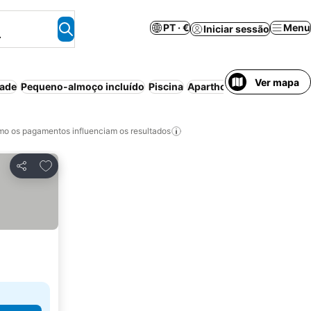
PT · €
Menu
Iniciar sessão
.
Ver mapa
dade
Pequeno-almoço incluído
Piscina
Aparthotel
Estacionamen
o os pagamentos influenciam os resultados
Adicionar aos favoritos
Partilhar