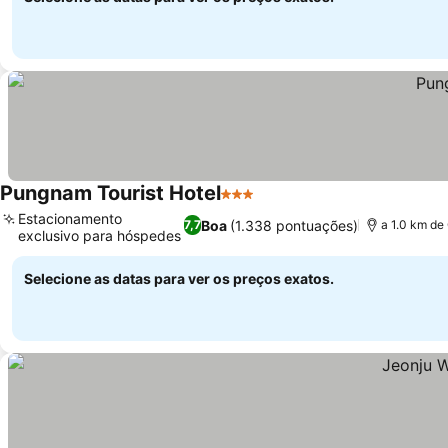
Pungnam Tourist Hotel
3 Estrelas
Ver preços
Estacionamento
Boa
(1.338 pontuações)
7,7
a 1.0 km de
exclusivo para hóspedes
Ver preços
Selecione as datas para ver os preços exatos.