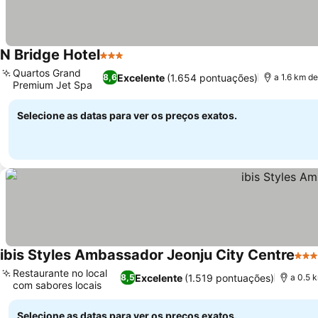
N Bridge Hotel
3 Estrelas
Ver preços
Quartos Grand
Excelente
(1.654 pontuações)
8,6
a 1.6 km d
Premium Jet Spa
Ver preços
Selecione as datas para ver os preços exatos.
ibis Styles Ambassador Jeonju City Centre
3 Es
Restaurante no local
Excelente
(1.519 pontuações)
8,5
a 0.5 
com sabores locais
Ver preços
Selecione as datas para ver os preços exatos.