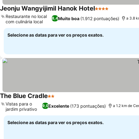
Jeonju Wangyijimil Hanok Hotel
4 Estrelas
Ver preços
Restaurante no local
Muito boa
(1.912 pontuações)
8,4
a 3.8 
com culinária local
Ver preços
Selecione as datas para ver os preços exatos.
The Blue Cradle
2 Estrelas
Ver preços
Vistas para o
Excelente
(173 pontuações)
9,0
a 1.2 km de Ce
jardim privativo
Ver preços
Selecione as datas para ver os preços exatos.