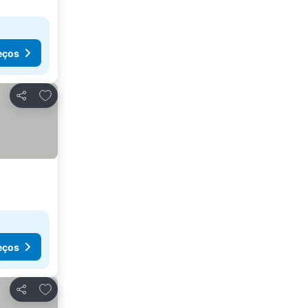
eços
Adicionar aos favoritos
Partilhar
eços
Adicionar aos favoritos
Partilhar