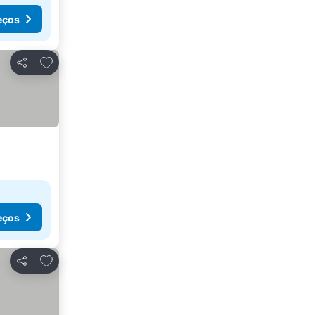
eços
Adicionar aos favoritos
Partilhar
eços
Adicionar aos favoritos
Partilhar