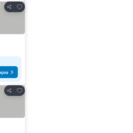
Adicionar aos favoritos
Partilhar
eços
Adicionar aos favoritos
Partilhar