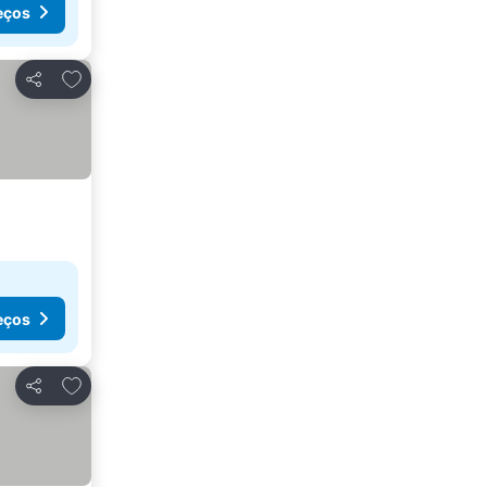
eços
Adicionar aos favoritos
Partilhar
eços
Adicionar aos favoritos
Partilhar