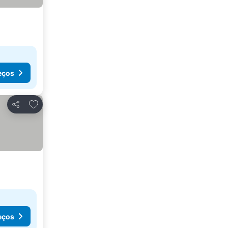
eços
Adicionar aos favoritos
Partilhar
eços