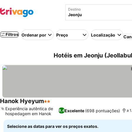
Destino
Filtros
Ordenar por
Preço
Localização
Can
Hotéis em Jeonju (Jeollabu
Hanok Hyeyum
2 Estrelas
Ver preços
Experiência autêntica de
Excelente
(698 pontuações)
9,4
a 1
hospedagem em Hanok
Ver preços
Selecione as datas para ver os preços exatos.