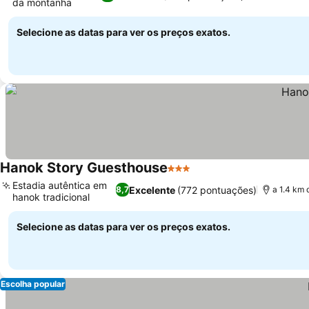
da montanha
Ver preços
Selecione as datas para ver os preços exatos.
Hanok Story Guesthouse
3 Estrelas
Ver preços
Estadia autêntica em
Excelente
(772 pontuações)
8,7
a 1.4 km 
hanok tradicional
Ver preços
Selecione as datas para ver os preços exatos.
Escolha popular