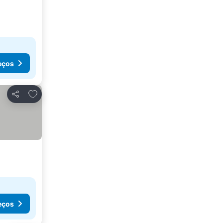
eços
Adicionar aos favoritos
Partilhar
eços