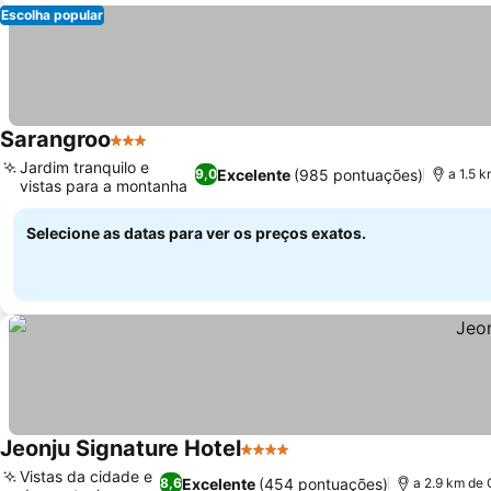
Escolha popular
Sarangroo
3 Estrelas
Ver preços
Jardim tranquilo e
Excelente
(985 pontuações)
9,0
a 1.5 
vistas para a montanha
Ver preços
Selecione as datas para ver os preços exatos.
Jeonju Signature Hotel
4 Estrelas
Ver preços
Vistas da cidade e
Excelente
(454 pontuações)
8,6
a 2.9 km de 