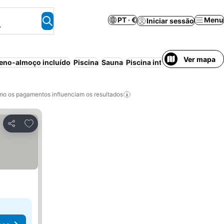
PT · €
Menu
Iniciar sessão
.
Ver mapa
eno-almoço incluído
Piscina
Sauna
Piscina interior
Aparthotel
o os pagamentos influenciam os resultados
Adicionar aos favoritos
Partilhar