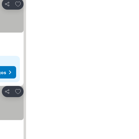
Adicionar aos favoritos
Partilhar
ços
Adicionar aos favoritos
Partilhar