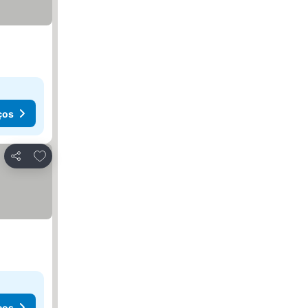
ços
Adicionar aos favoritos
Partilhar
ços