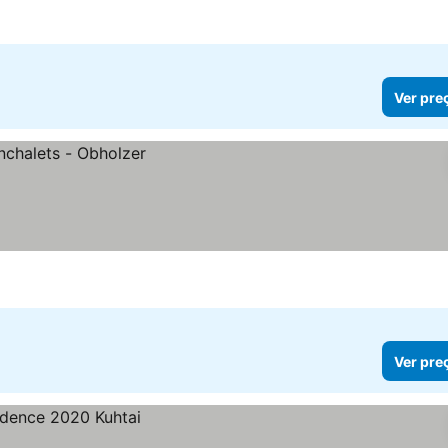
Ver pre
Ver pre