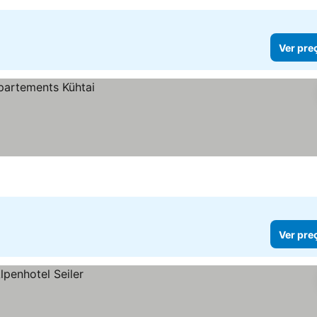
Ver pre
Ver pre