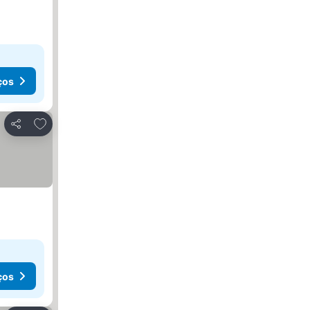
ços
Adicionar aos favoritos
Partilhar
ços