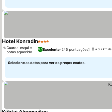
Hotel Konradin
4 Estrelas
Guarda-esqui e
Excelente
(245 pontuações)
8,5
a 0.2 km de
botas aquecido
Selecione as datas para ver os preços exatos.
Kühtai Alpensuites