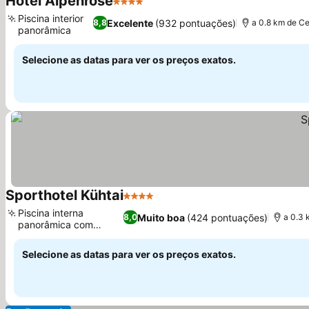
Hotel Alpenrose
4 Estrelas
Piscina interior
Excelente
(932 pontuações)
8,8
a 0.8 km de Ce
panorâmica
Selecione as datas para ver os preços exatos.
Sporthotel Kühtai
4 Estrelas
Piscina interna
Muito boa
(424 pontuações)
8,0
a 0.3 
panorâmica com
cascata
Selecione as datas para ver os preços exatos.