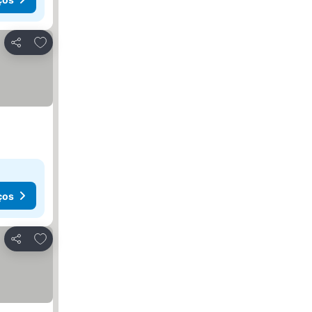
Adicionar aos favoritos
Partilhar
ços
Adicionar aos favoritos
Partilhar