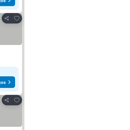
ços
Adicionar aos favoritos
Partilhar
ços
Adicionar aos favoritos
Partilhar