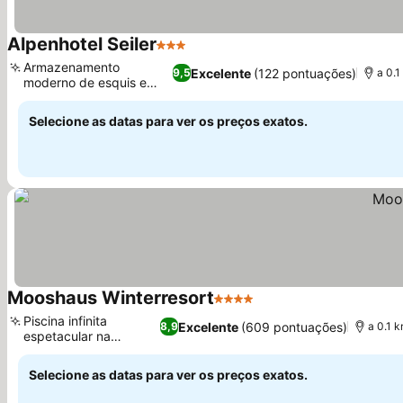
Alpenhotel Seiler
3 Estrelas
Armazenamento
Excelente
(122 pontuações)
9,5
a 0.1
moderno de esquis e
botas
Selecione as datas para ver os preços exatos.
Mooshaus Winterresort
4 Estrelas
Piscina infinita
Excelente
(609 pontuações)
8,9
a 0.1 
espetacular na
cobertura
Selecione as datas para ver os preços exatos.