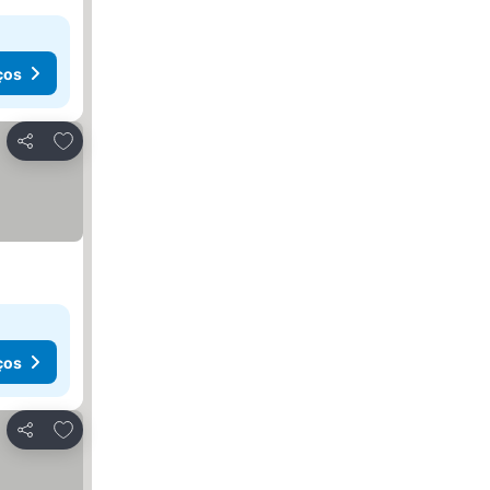
ços
Adicionar aos favoritos
Partilhar
ços
Adicionar aos favoritos
Partilhar