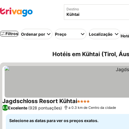
Destino
Filtros
Ordenar por
Preço
Localização
Hot
Hotéis em Kühtai (Tirol, Áus
Jagdschloss Resort Kühtai
4 Estrelas
Excelente
(928 pontuações)
8,6
a 0.3 km de Centro da cidade
Selecione as datas para ver os preços exatos.