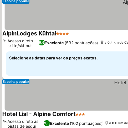
Escolha popular
AlpinLodges Kühtai
4 Estrelas
Acesso direto
Excelente
(532 pontuações)
9,6
a 0.4 km de C
ski-in/ski-out
Selecione as datas para ver os preços exatos.
Escolha popular
Hotel Lisl - Alpine Comfort
3 Estrelas
Acesso direto às
Excelente
(102 pontuações)
9,5
a 0.0 km de
pistas de esqui