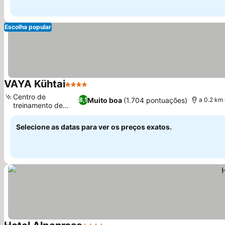
Escolha popular
VAYA Kühtai
4 Estrelas
Centro de
Muito boa
(1.704 pontuações)
8,1
a 0.2 km
treinamento de
altitude
Selecione as datas para ver os preços exatos.