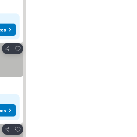
ços
Adicionar aos favoritos
Partilhar
ços
Adicionar aos favoritos
Partilhar