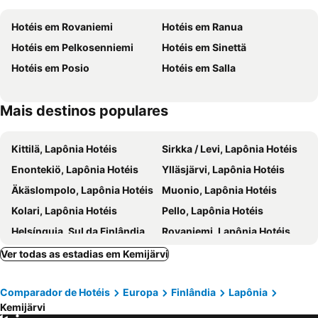
Hotéis em Rovaniemi
Hotéis em Ranua
Hotéis em Pelkosenniemi
Hotéis em Sinettä
Hotéis em Posio
Hotéis em Salla
Mais destinos populares
Kittilä, Lapônia Hotéis
Sirkka / Levi, Lapônia Hotéis
Enontekiö, Lapônia Hotéis
Ylläsjärvi, Lapônia Hotéis
Äkäslompolo, Lapônia Hotéis
Muonio, Lapônia Hotéis
Kolari, Lapônia Hotéis
Pello, Lapônia Hotéis
Helsínquia, Sul da Finlândia Hotéis
Rovaniemi, Lapônia Hotéis
Vantaa, Sul da Finlândia Hotéis
Inari, Lapônia Hotéis
Ver todas as estadias em Kemijärvi
Tampere, Finlândia Ocidental Hotéis
Saariselkä, Lapônia Hotéis
Comparador de Hotéis
Europa
Finlândia
Lapônia
Kemijärvi