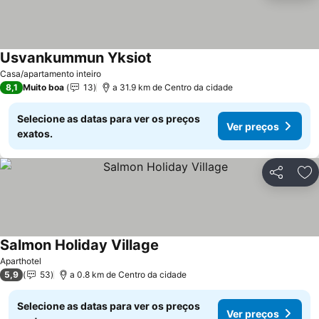
Usvankummun Yksiot
Ver preços
Casa/apartamento inteiro
8,1
Muito boa
13
a 31.9 km de Centro da cidade
Selecione as datas para ver os preços
Ver preços
exatos.
Partilhar
Ad
Salmon Holiday Village
Ver preços
Aparthotel
5,9
53
a 0.8 km de Centro da cidade
Selecione as datas para ver os preços
Ver preços