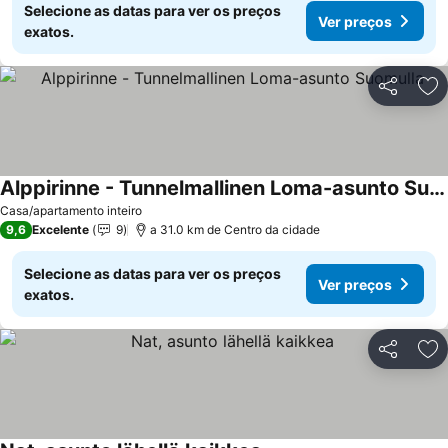
Selecione as datas para ver os preços
Ver preços
exatos.
Partilhar
Ad
Alppirinne - Tunnelmallinen Loma-asunto Suomulla
Ver preços
Casa/apartamento inteiro
9,6
Excelente
9
a 31.0 km de Centro da cidade
Selecione as datas para ver os preços
Ver preços
exatos.
Partilhar
Ad