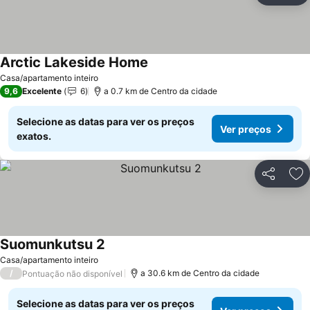
Arctic Lakeside Home
Ver preços
Casa/apartamento inteiro
9,6
Excelente
6
a 0.7 km de Centro da cidade
Selecione as datas para ver os preços
Ver preços
exatos.
Partilhar
Ad
Suomunkutsu 2
Ver preços
Casa/apartamento inteiro
/
a 30.6 km de Centro da cidade
Pontuação não disponível
Selecione as datas para ver os preços