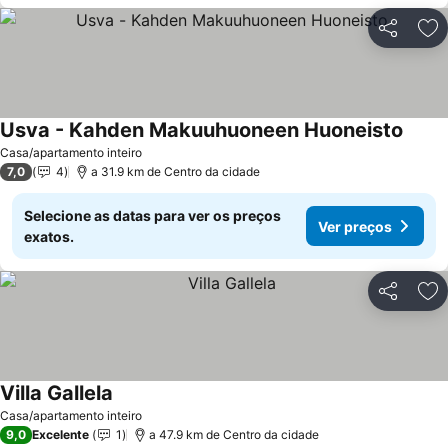
Partilhar
Ad
Usva - Kahden Makuuhuoneen Huoneisto
Ver p
Casa/apartamento inteiro
7,0
4
a 31.9 km de Centro da cidade
Selecione as datas para ver os preços
Ver preços
exatos.
Partilhar
Ad
Villa Gallela
Ver preços
Casa/apartamento inteiro
9,0
Excelente
1
a 47.9 km de Centro da cidade