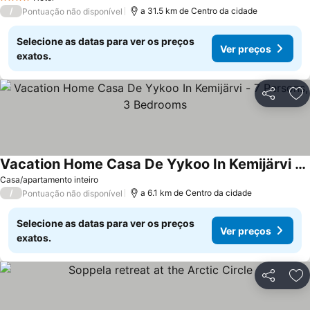
4 Estrelas
/
a 31.5 km de Centro da cidade
Pontuação não disponível
Selecione as datas para ver os preços
Ver preços
exatos.
Partilhar
Ad
Vacation Home Casa De Yykoo In Kemijärvi - 7 Persons, 3 Bedrooms
Ver preços
Casa/apartamento inteiro
/
a 6.1 km de Centro da cidade
Pontuação não disponível
Selecione as datas para ver os preços
Ver preços
exatos.
Partilhar
Ad