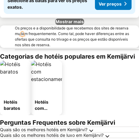
Selecione as datas para ver os preços
Ver preços
exatos.
Mostrar mais
Os preços e a disponibilidade que recebemos dos sites de reserva
mudam frequentemente. Como tal, pode haver diferenças entre as
ofertas que consulta no trivago e os preços que estão disponíveis
nos sites de reserva.
Categorias de hotéis populares em Kemijärvi
Hotéis
Hotéis
baratos
com
estaciona
mento
Perguntas Frequentes sobre Kemijärvi
Quais são os melhores hotéis em Kemijärvi?
Quais são os melhores hotéis de luxo em Kemijärvi?