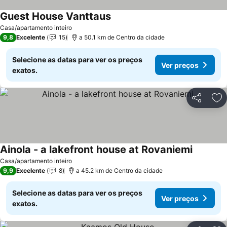
Guest House Vanttaus
Ver preços
Casa/apartamento inteiro
9,8
Excelente
15
a 50.1 km de Centro da cidade
Selecione as datas para ver os preços
Ver preços
exatos.
Partilhar
Ad
Ainola - a lakefront house at Rovaniemi
Ver preç
Casa/apartamento inteiro
9,9
Excelente
8
a 45.2 km de Centro da cidade
Selecione as datas para ver os preços
Ver preços
exatos.