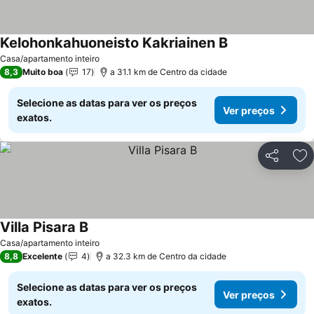
Kelohonkahuoneisto Kakriainen B
Ver preços
Casa/apartamento inteiro
8,3
Muito boa
17
a 31.1 km de Centro da cidade
Selecione as datas para ver os preços
Ver preços
exatos.
Partilhar
Ad
Villa Pisara B
Ver preços
Casa/apartamento inteiro
8,8
Excelente
4
a 32.3 km de Centro da cidade
Selecione as datas para ver os preços
Ver preços
exatos.