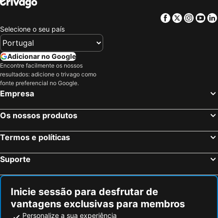
Facebook
Twitter
Insta
Yo
Selecione o seu país
Adicionar no Google
Encontre facilmente os nossos
resultados: adicione o trivago como
fonte preferencial no Google.
Empresa
Os nossos produtos
Termos e políticas
Suporte
Inicie sessão para desfrutar de
vantagens exclusivas para membros
Personalize a sua experiência