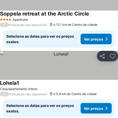
Soppela retreat at the Arctic Circle
Ver preços
Aparthotel
4 Estrelas
/
a 12.1 km de Centro da cidade
Pontuação não disponível
Selecione as datas para ver os preços
Ver preços
exatos.
Partilhar
Ad
Lohela1
Ver preços
Casa/apartamento inteiro
/
a 0.8 km de Centro da cidade
Pontuação não disponível
Selecione as datas para ver os preços
Ver preços
exatos.