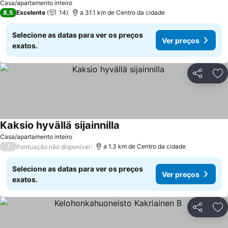
Casa/apartamento inteiro
8,5
Excelente
14
a 31.1 km de Centro da cidade
Selecione as datas para ver os preços
Ver preços
exatos.
Partilhar
Ad
Kaksio hyvällä sijainnilla
Ver preços
Casa/apartamento inteiro
/
a 1.3 km de Centro da cidade
Pontuação não disponível
Selecione as datas para ver os preços
Ver preços
exatos.
Partilhar
Ad