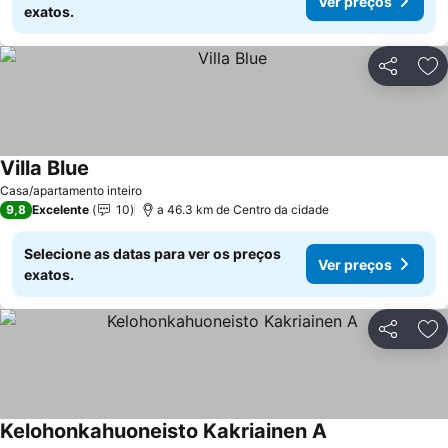
Ver preços
exatos.
Partilhar
Ad
Villa Blue
Ver preços
Casa/apartamento inteiro
9,8
Excelente
10
a 46.3 km de Centro da cidade
Selecione as datas para ver os preços
Ver preços
exatos.
Partilhar
Ad
Kelohonkahuoneisto Kakriainen A
Ver preços