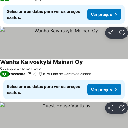
Selecione as datas para ver os preços
Ver preços
exatos.
Partilhar
Ad
Wanha Kaivoskylä Mainari Oy
Ver preços
Casa/apartamento inteiro
9,0
Excelente
3
a 29.1 km de Centro da cidade
Selecione as datas para ver os preços
Ver preços
exatos.
Partilhar
Ad