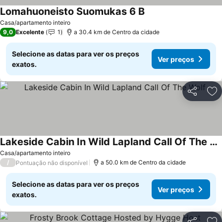
Lomahuoneisto Suomukas 6 B
Ver preços
Casa/apartamento inteiro
9,0
Excelente
1
a 30.4 km de Centro da cidade
Selecione as datas para ver os preços
Ver preços
exatos.
Partilhar
Ad
Lakeside Cabin In Wild Lapland Call Of The Wolf
Ver preços
Casa/apartamento inteiro
/
a 50.0 km de Centro da cidade
Pontuação não disponível
Selecione as datas para ver os preços
Ver preços
exatos.