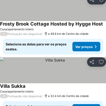
Partilhar
Ad
Frosty Brook Cottage Hosted by Hygge Host
V
Casa/apartamento inteiro
/
a 48.6 km de Centro da cidade
Pontuação não disponível
Selecione as datas para ver os preços
Ver preços
exatos.
Partilhar
Ad
Villa Sukka
Ver preços
Casa/apartamento inteiro
/
a 32.4 km de Centro da cidade
Pontuação não disponível