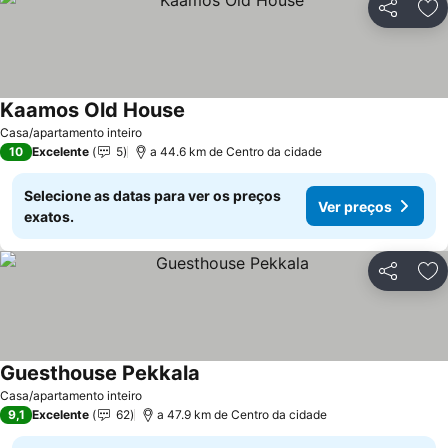
Partilhar
Ad
Kaamos Old House
Ver preços
Casa/apartamento inteiro
10
Excelente
5
a 44.6 km de Centro da cidade
Selecione as datas para ver os preços
Ver preços
exatos.
Partilhar
Ad
Guesthouse Pekkala
Ver preços
Casa/apartamento inteiro
9,1
Excelente
62
a 47.9 km de Centro da cidade