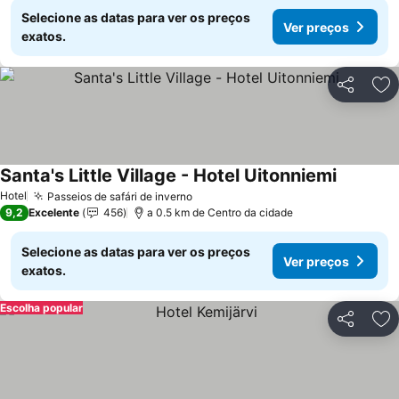
Selecione as datas para ver os preços
Ver preços
exatos.
Partilhar
Ad
Santa's Little Village - Hotel Uitonniemi
Ver preç
Hotel
Passeios de safári de inverno
Ver preços
9,2
Excelente
456
a 0.5 km de Centro da cidade
Selecione as datas para ver os preços
Ver preços
exatos.
Escolha popular
Partilhar
Ad