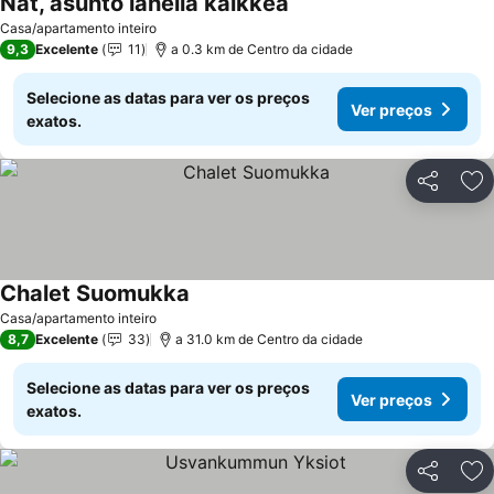
Nat, asunto lähellä kaikkea
Ver preços
Casa/apartamento inteiro
9,3
Excelente
11
a 0.3 km de Centro da cidade
Selecione as datas para ver os preços
Ver preços
exatos.
Partilhar
Ad
Chalet Suomukka
Ver preços
Casa/apartamento inteiro
8,7
Excelente
33
a 31.0 km de Centro da cidade
Selecione as datas para ver os preços
Ver preços
exatos.
Partilhar
Ad