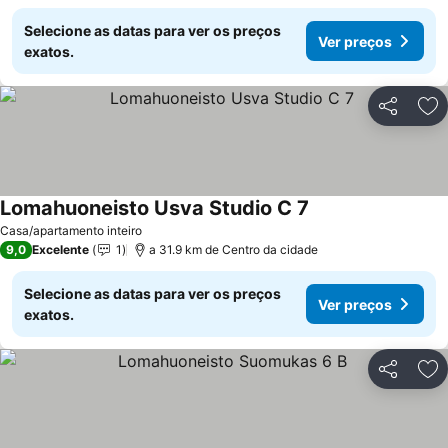
Selecione as datas para ver os preços
Ver preços
exatos.
Partilhar
Ad
Lomahuoneisto Usva Studio C 7
Ver preços
Casa/apartamento inteiro
9,0
Excelente
1
a 31.9 km de Centro da cidade
Selecione as datas para ver os preços
Ver preços
exatos.
Partilhar
Ad