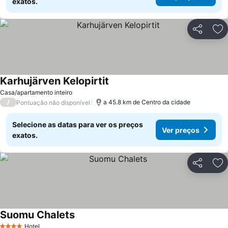
exatos.
Partilhar
Ad
Karhujärven Kelopirtit
Ver preços
Casa/apartamento inteiro
/
a 45.8 km de Centro da cidade
Pontuação não disponível
Selecione as datas para ver os preços
Ver preços
exatos.
Partilhar
Ad
Suomu Chalets
Ver preços
Hotel