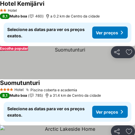
Hotel Kemijärvi
Ver preços
Hotel
2 Estrelas
8,1
Muito boa
460
a 0.2 km de Centro da cidade
Selecione as datas para ver os preços
Ver preços
exatos.
Escolha popular
Partilhar
Ad
Suomutunturi
Ver preços
Hotel
Piscina coberta e academia
Ver preços
4 Estrelas
8,1
Muito boa
785
a 31.4 km de Centro da cidade
Selecione as datas para ver os preços
Ver preços
exatos.
Partilhar
Ad