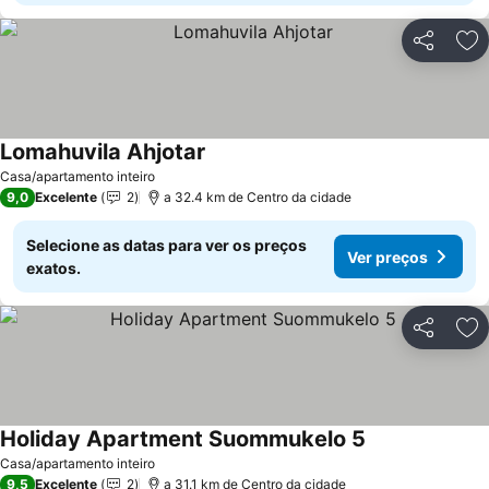
Partilhar
Ad
Lomahuvila Ahjotar
Ver preços
Casa/apartamento inteiro
9,0
Excelente
2
a 32.4 km de Centro da cidade
Selecione as datas para ver os preços
Ver preços
exatos.
Partilhar
Ad
Holiday Apartment Suommukelo 5
Ver preços
Casa/apartamento inteiro
9,5
Excelente
2
a 31.1 km de Centro da cidade