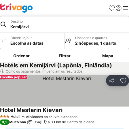
Favoritos
Iniciar
Me
Destino
Kemijärvi
Check-in/out
Hóspedes e quartos
Escolha as datas
2 hóspedes, 1 quarto.
Ordenar
Filtrar
Mapa
Hotéis em Kemijärvi (Lapônia, Finlândia)
Como os pagamentos influenciam os resultados
Escolha popular
Partilhar
Ad
Hotel Mestarin Kievari
Ver preços
Hotel
Atividades ao ar livre o ano todo
Ver preços
3 Estrelas
8,2
Muito boa
964
a 0.1 km de Centro da cidade