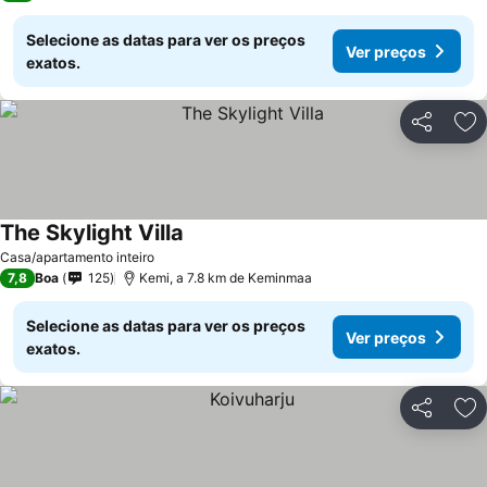
Selecione as datas para ver os preços
Ver preços
exatos.
Partilhar
Ad
The Skylight Villa
Casa/apartamento inteiro
7,8
Boa
125
Kemi, a 7.8 km de Keminmaa
Selecione as datas para ver os preços
Ver preços
exatos.
Partilhar
Ad