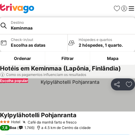
Favoritos
Iniciar
Me
Destino
Keminmaa
Check-in/out
Hóspedes e quartos
Escolha as datas
2 hóspedes, 1 quarto.
Ordenar
Filtrar
Mapa
Hotéis em Keminmaa (Lapônia, Finlândia)
Como os pagamentos influenciam os resultados
Escolha popular
Partilhar
Ad
Kylpylähotelli Pohjanranta
Hotel
Café da manhã farto e fresco
3 Estrelas
7,8
Boa
1.746
a 4.5 km de Centro da cidade