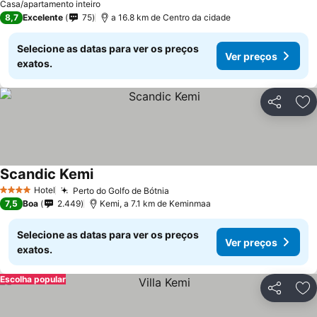
Casa/apartamento inteiro
8,7
Excelente
75
a 16.8 km de Centro da cidade
Selecione as datas para ver os preços
Ver preços
exatos.
Partilhar
Ad
Scandic Kemi
Hotel
Perto do Golfo de Bótnia
4 Estrelas
7,5
Boa
2.449
Kemi, a 7.1 km de Keminmaa
Selecione as datas para ver os preços
Ver preços
exatos.
Escolha popular
Partilhar
Ad