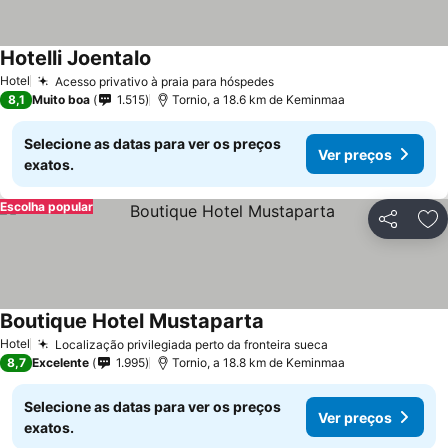
Hotelli Joentalo
Hotel
Acesso privativo à praia para hóspedes
8,1
Muito boa
1.515
Tornio, a 18.6 km de Keminmaa
Selecione as datas para ver os preços
Ver preços
exatos.
Escolha popular
Partilhar
Ad
Boutique Hotel Mustaparta
Hotel
Localização privilegiada perto da fronteira sueca
8,7
Excelente
1.995
Tornio, a 18.8 km de Keminmaa
Selecione as datas para ver os preços
Ver preços
exatos.