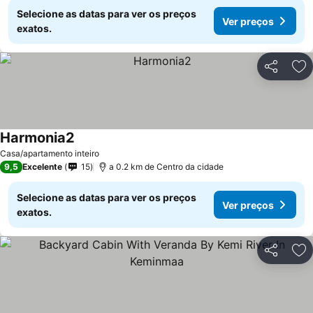
Selecione as datas para ver os preços
Ver preços
exatos.
Partilhar
Ad
Harmonia2
Casa/apartamento inteiro
9,5
Excelente
15
a 0.2 km de Centro da cidade
Selecione as datas para ver os preços
Ver preços
exatos.
Partilhar
Ad