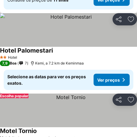
Partilhar
Ad
Hotel Palomestari
Hotel
2 Estrelas
7,9
Boa
7
Kemi, a 7.2 km de Keminmaa
Selecione as datas para ver os preços
Ver preços
exatos.
Escolha popular
Partilhar
Ad
Motel Tornio