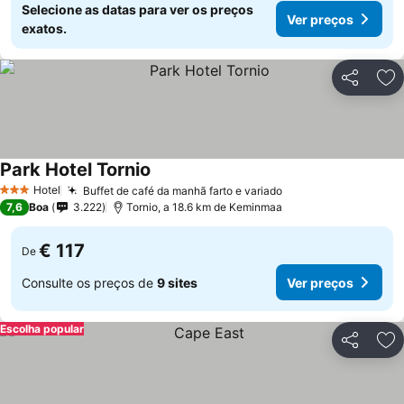
Selecione as datas para ver os preços
Ver preços
exatos.
Partilhar
Ad
Park Hotel Tornio
Hotel
Buffet de café da manhã farto e variado
3 Estrelas
7,6
Boa
3.222
Tornio, a 18.6 km de Keminmaa
€ 117
De
Consulte os preços de
9 sites
Ver preços
Escolha popular
Partilhar
Ad