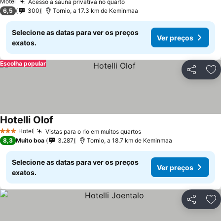
Motel
Acesso a sauna privativa no quarto
6,5
300
Tornio, a 17.3 km de Keminmaa
Selecione as datas para ver os preços
Ver preços
exatos.
Escolha popular
Partilhar
Ad
Hotelli Olof
Hotel
Vistas para o rio em muitos quartos
3 Estrelas
8,3
Muito boa
3.287
Tornio, a 18.7 km de Keminmaa
Selecione as datas para ver os preços
Ver preços
exatos.
Partilhar
Ad