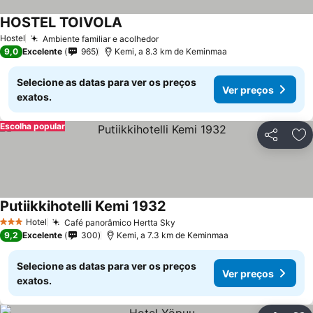
HOSTEL TOIVOLA
Hostel
Ambiente familiar e acolhedor
9,0
Excelente
965
Kemi, a 8.3 km de Keminmaa
Selecione as datas para ver os preços
Ver preços
exatos.
Escolha popular
Partilhar
Ad
Putiikkihotelli Kemi 1932
Hotel
Café panorâmico Hertta Sky
3 Estrelas
9,2
Excelente
300
Kemi, a 7.3 km de Keminmaa
Selecione as datas para ver os preços
Ver preços
exatos.