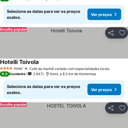
Selecione as datas para ver os preços
Ver preços
exatos.
Escolha popular
Partilhar
Ad
Hotelli Toivola
Hotel
Café da manhã variado com especialidades locais
4 Estrelas
9,0
Excelente
2.647
Kemi, a 8.3 km de Keminmaa
Selecione as datas para ver os preços
Ver preços
exatos.
Escolha popular
Partilhar
Ad