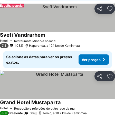
Escolha popular
Partilhar
Ad
Svefi Vandrarhem
Hotel
Restaurante Minerva no local
7,3
1.082
Haparanda, a 19.1 km de Keminmaa
Selecione as datas para ver os preços
Ver preços
exatos.
Partilhar
Ad
Grand Hotel Mustaparta
Hotel
Recepção e refeições do outro lado da rua
8,9
Excelente
389
Tornio, a 18.7 km de Keminmaa