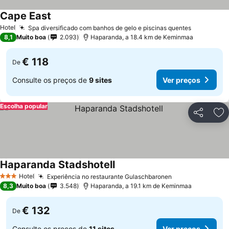
Cape East
Hotel
Spa diversificado com banhos de gelo e piscinas quentes
8,1
Muito boa
2.093
Haparanda, a 18.4 km de Keminmaa
€ 118
De
Consulte os preços de
9 sites
Ver preços
Escolha popular
Partilhar
Ad
Haparanda Stadshotell
Hotel
Experiência no restaurante Gulaschbaronen
3 Estrelas
8,3
Muito boa
3.548
Haparanda, a 19.1 km de Keminmaa
€ 132
De
Consulte os preços de
11 sites
Ver preços