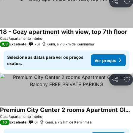
Partilhar
Ad
18 - Cozy apartment with view, top 7th floor
Casa/apartamento inteiro
9,3
Excelente
76
Kemi, a 7.3 km de Keminmaa
Selecione as datas para ver os preços
Ver preços
exatos.
Partilhar
Ad
Premium City Center 2 rooms Apartment Glassed Balcony FREE PRIVATE PARKING
Casa/apartamento inteiro
10
Excelente
6
Kemi, a 7.2 km de Keminmaa