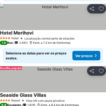
Partilhar
Ad
Hotel Merihovi
Hotel
Localização central perto de atrações
4 Estrelas
7,8
Boa
2.461
Kemi, a 7.2 km de Keminmaa
Selecione as datas para ver os preços
Ver preços
exatos.
Escolha popular
Partilhar
Ad
Seaside Glass Villas
Resort
Vilas loft com sauna privativa
4 Estrelas
8,8
Excelente
1.879
Kemi, a 8.4 km de Keminmaa