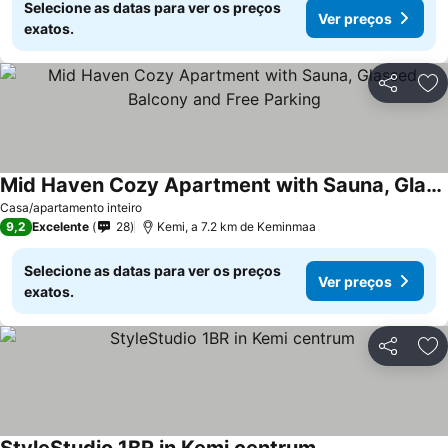
Selecione as datas para ver os preços
Ver preços
exatos.
Partilhar
Ad
Mid Haven Cozy Apartment with Sauna, Glassed Balcony and Free Parking
Casa/apartamento inteiro
9,2
Excelente
28
Kemi, a 7.2 km de Keminmaa
Selecione as datas para ver os preços
Ver preços
exatos.
Partilhar
Ad