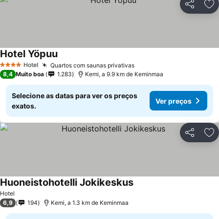
Partilhar
Ad
Hotel Yöpuu
Hotel
Quartos com saunas privativas
4 Estrelas
8,4
Muito boa
1.283
Kemi, a 9.9 km de Keminmaa
Selecione as datas para ver os preços
Ver preços
exatos.
Partilhar
Ad
Huoneistohotelli Jokikeskus
Hotel
6,9
194
Kemi, a 1.3 km de Keminmaa