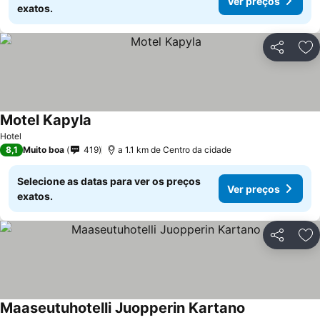
Ver preços
exatos.
Partilhar
Ad
Motel Kapyla
Hotel
8,1
Muito boa
419
a 1.1 km de Centro da cidade
Selecione as datas para ver os preços
Ver preços
exatos.
Partilhar
Ad
Maaseutuhotelli Juopperin Kartano