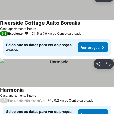
Riverside Cottage Aalto Borealis
Casa/apartamento inteiro
9,5
Excelente
42
a 7.9 km de Centro da cidade
Selecione as datas para ver os preços
Ver preços
exatos.
Partilhar
Ad
Harmonia
Casa/apartamento inteiro
/
a 0.2 km de Centro da cidade
Pontuação não disponível
Selecione as datas para ver os preços