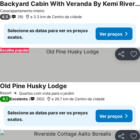
Backyard Cabin With Veranda By Kemi River In Keminmaa
Casa/apartamento inteiro
4,5
26
a 3.3 km de Centro da cidade
Selecione as datas para ver os preços
Ver preços
exatos.
Escolha popular
Partilhar
Ad
Old Pine Husky Lodge
Resort
Quartos com vista para o jardim
9,1
Excelente
362
a 26.7 km de Centro da cidade
Selecione as datas para ver os preços
Ver preços
exatos.
Partilhar
Ad