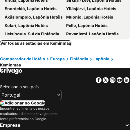
Kittilä, Lapônia Hotéis
Sirkka / Levi, Lapônia Hotéis
Enontekiö, Lapônia Hotéis
Ylläsjärvi, Lapônia Hotéis
Äkäslompolo, Lapônia Hotéis
Muonio, Lapônia Hotéis
Kolari, Lapônia Hotéis
Pello, Lapônia Hotéis
Helsínquia, Sul da Finlândia Hotéis
Rovaniemi, Lapônia Hotéis
Vantaa, Sul da Finlândia Hotéis
Inari, Lapônia Hotéis
Ver todas as estadias em Keminmaa
Tampere, Finlândia Ocidental Hotéis
Saariselkä, Lapônia Hotéis
Comparador de Hotéis
Europa
Finlândia
Lapônia
Kemijärvi, Lapônia Hotéis
Keminmaa
Facebook
Twitter
Insta
Yo
Selecione o seu país
Adicionar no Google
Encontre facilmente os nossos
resultados: adicione o trivago como
fonte preferencial no Google.
Empresa