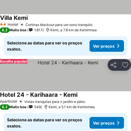
Villa Kemi
Hostel
Cortinas blackout para um sono tranquilo
2 Estrelas
8,2
Muito boa
1.817
Kemi, a 7.8 km de Keminmaa
Selecione as datas para ver os preços
Ver preços
exatos.
Escolha popular
Partilhar
Ad
Hotel 24 - Karihaara - Kemi
Aparthotel
Vistas tranquilas para o jardim e pátio
8,2
Muito boa
549
Kemi, a 5.1 km de Keminmaa
Selecione as datas para ver os preços
Ver preços
exatos.