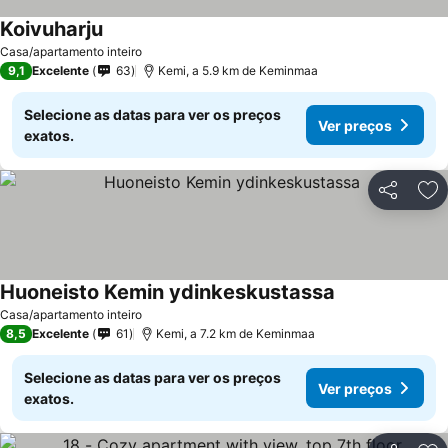
Koivuharju
Casa/apartamento inteiro
9,1
Excelente
63
Kemi, a 5.9 km de Keminmaa
Selecione as datas para ver os preços
Ver preços
exatos.
Partilhar
Ad
Huoneisto Kemin ydinkeskustassa
Casa/apartamento inteiro
8,5
Excelente
61
Kemi, a 7.2 km de Keminmaa
Selecione as datas para ver os preços
Ver preços
exatos.