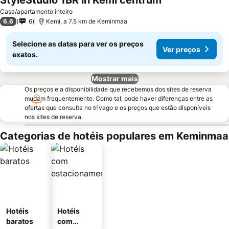
StyleStudio 1BR in Kemi centrum
Casa/apartamento inteiro
6,6
6
Kemi, a 7.5 km de Keminmaa
Selecione as datas para ver os preços
Ver preços
exatos.
Mostrar mais
Os preços e a disponibilidade que recebemos dos sites de reserva
mudam frequentemente. Como tal, pode haver diferenças entre as
ofertas que consulta no trivago e os preços que estão disponíveis
nos sites de reserva.
Categorias de hotéis populares em Keminmaa
Hotéis
Hotéis
baratos
com