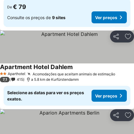
€ 79
De
Consulte os preços de
9 sites
Ver preços
Partilhar
Ad
Apartment Hotel Dahlem
Aparthotel
Acomodações que aceitam animais de estimação
2 Estrelas
7,1
415
a 5.8 km de Kurfürstendamm
Selecione as datas para ver os preços
Ver preços
exatos.
Partilhar
Ad