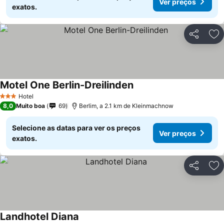
Ver preços
exatos.
Partilhar
Ad
Motel One Berlin-Dreilinden
Hotel
3 Estrelas
8,0
Muito boa
69
Berlim, a 2.1 km de Kleinmachnow
Selecione as datas para ver os preços
Ver preços
exatos.
Partilhar
Ad
Landhotel Diana