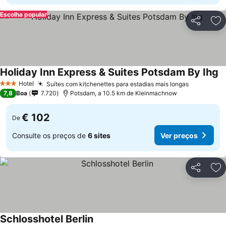
Escolha popular
Partilhar
Ad
Holiday Inn Express & Suites Potsdam By Ihg
Hotel
Suítes com kitchenettes para estadias mais longas
3 Estrelas
7,8
Boa
7.720
Potsdam, a 10.5 km de Kleinmachnow
€ 102
De
Consulte os preços de
6 sites
Ver preços
Partilhar
Ad
Schlosshotel Berlin