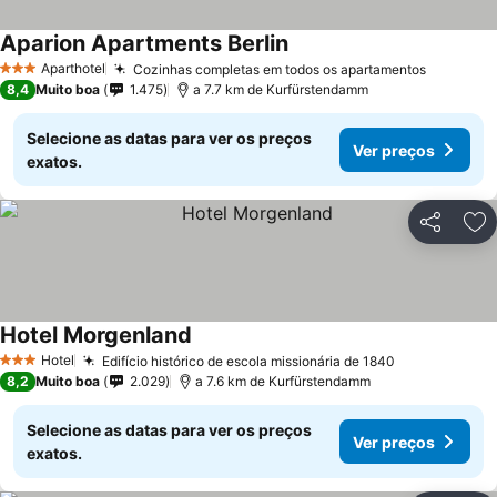
Aparion Apartments Berlin
Aparthotel
Cozinhas completas em todos os apartamentos
3 Estrelas
8,4
Muito boa
1.475
a 7.7 km de Kurfürstendamm
Selecione as datas para ver os preços
Ver preços
exatos.
Partilhar
Ad
Hotel Morgenland
Hotel
Edifício histórico de escola missionária de 1840
3 Estrelas
8,2
Muito boa
2.029
a 7.6 km de Kurfürstendamm
Selecione as datas para ver os preços
Ver preços
exatos.