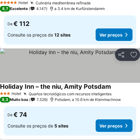
Hotel
Culinária mediterrânea refinada
5 Estrelas
8,7
Excelente
4.147
a 3.4 km de Kurfürstendamm
€ 112
De
Consulte os preços de
12 sites
Ver preços
Partilhar
Ad
Holiday Inn – the niu, Amity Potsdam
Hotel
Quartos tecnológicos com recursos inteligentes
3 Estrelas
8,3
Muito boa
7.326
Potsdam, a 10.6 km de Kleinmachnow
€ 74
De
Consulte os preços de
5 sites
Ver preços