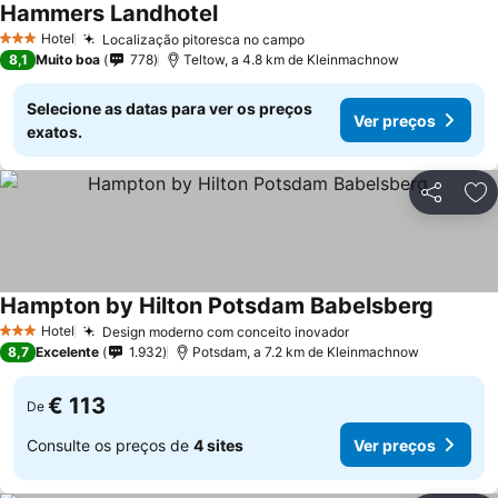
Hammers Landhotel
Hotel
Localização pitoresca no campo
3 Estrelas
8,1
Muito boa
778
Teltow, a 4.8 km de Kleinmachnow
Selecione as datas para ver os preços
Ver preços
exatos.
Partilhar
Ad
Hampton by Hilton Potsdam Babelsberg
Hotel
Design moderno com conceito inovador
3 Estrelas
8,7
Excelente
1.932
Potsdam, a 7.2 km de Kleinmachnow
€ 113
De
Consulte os preços de
4 sites
Ver preços