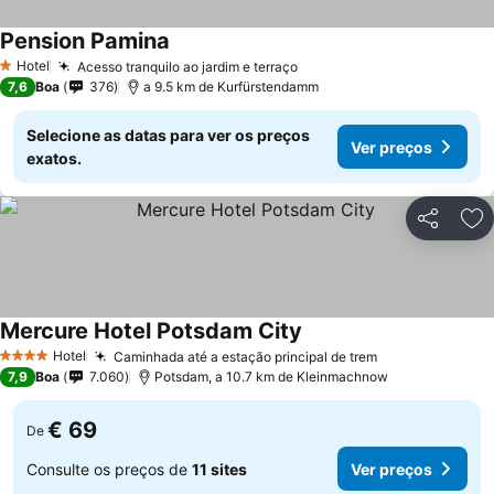
Pension Pamina
Hotel
Acesso tranquilo ao jardim e terraço
1 Estrelas
7,6
Boa
376
a 9.5 km de Kurfürstendamm
Selecione as datas para ver os preços
Ver preços
exatos.
Partilhar
Ad
Mercure Hotel Potsdam City
Hotel
Caminhada até a estação principal de trem
4 Estrelas
7,9
Boa
7.060
Potsdam, a 10.7 km de Kleinmachnow
€ 69
De
Consulte os preços de
11 sites
Ver preços