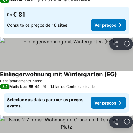
7,7
Boa
2.864
a 2.0 km de Centro da cidade
€ 81
De
Consulte os preços de
10 sites
Ver preços
Partilhar
Ad
Einliegerwohnung mit Wintergarten (EG)
Casa/apartamento inteiro
8,1
Muito boa
44
a 1.1 km de Centro da cidade
Selecione as datas para ver os preços
Ver preços
exatos.
Partilhar
Ad