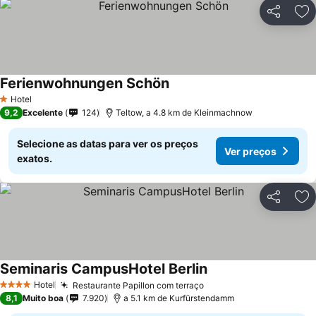
Partilhar
Ad
Ferienwohnungen Schön
Hotel
1 Estrelas
9,2
Excelente
124
Teltow, a 4.8 km de Kleinmachnow
Selecione as datas para ver os preços
Ver preços
exatos.
Partilhar
Ad
Seminaris CampusHotel Berlin
Hotel
Restaurante Papillon com terraço
4 Estrelas
8,1
Muito boa
7.920
a 5.1 km de Kurfürstendamm