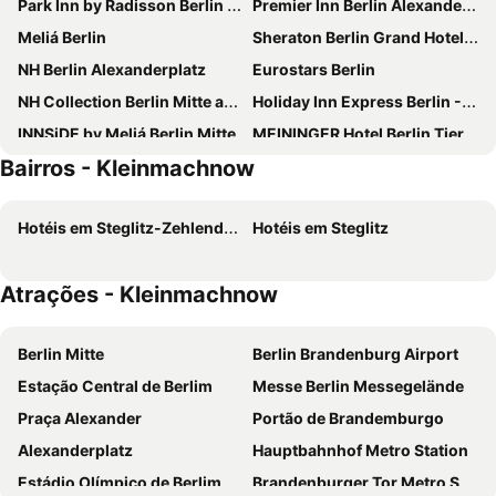
Park Inn by Radisson Berlin Alexanderplatz
Premier Inn Berlin Alexanderplatz hotel
Meliá Berlin
Sheraton Berlin Grand Hotel Esplanade
NH Berlin Alexanderplatz
Eurostars Berlin
NH Collection Berlin Mitte am Checkpoint Charlie
Holiday Inn Express Berlin - Alexanderplatz By Ihg
INNSiDE by Meliá Berlin Mitte
MEININGER Hotel Berlin Tiergarten
Bairros - Kleinmachnow
MEININGER Hotel Berlin Hauptbahnhof
H2 Berlin-Alexanderplatz
Titanic Comfort Mitte
Hampton by Hilton Berlin City Centre Alexanderplatz
Hotéis em Steglitz-Zehlendorf
Hotéis em Steglitz
a&o Berlin Hauptbahnhof
Hotel Riu Plaza Berlin
Pestana Berlin Tiergarten
Garner Hotel Berlin - Gendarmenmarkt By Ihg
Atrações - Kleinmachnow
MEININGER Hotel Berlin East Side Gallery
Hotel Aldea Berlin Centrum
Garner Hotel Berlin - Wilmersdorf By Ihg
Premier Inn Berlin City Spittelmarkt hotel
Berlin Mitte
Berlin Brandenburg Airport
NH Collection Berlin Mitte Friedrichstrasse
B&B HOTEL Berlin-Alexanderplatz
Estação Central de Berlim
Messe Berlin Messegelände
IntercityHotel Berlin Hauptbahnhof
a&o Berlin Mitte
Praça Alexander
Portão de Brandemburgo
Ocak Aparthotel
Scandic Berlin Potsdamer Platz
Alexanderplatz
Hauptbahnhof Metro Station
Novotel Berlin Mitte
Alper Hotel am Potsdamer Platz
Estádio Olímpico de Berlim
Brandenburger Tor Metro Station
Maritim proArte Hotel Berlin
InterContinental Berlin by IHG