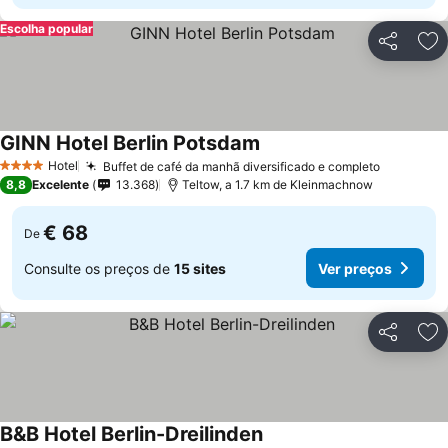
Escolha popular
Partilhar
Ad
GINN Hotel Berlin Potsdam
Hotel
Buffet de café da manhã diversificado e completo
4 Estrelas
8,8
Excelente
13.368
Teltow, a 1.7 km de Kleinmachnow
€ 68
De
Consulte os preços de
15 sites
Ver preços
Partilhar
Ad
B&B Hotel Berlin-Dreilinden