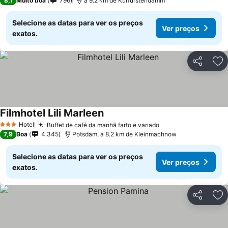
8,1
Muito boa
796
a 9.2 km de Kurfürstendamm
Selecione as datas para ver os preços
Ver preços
exatos.
Partilhar
Ad
Filmhotel Lili Marleen
Hotel
Buffet de café da manhã farto e variado
3 Estrelas
7,9
Boa
4.345
Potsdam, a 8.2 km de Kleinmachnow
Selecione as datas para ver os preços
Ver preços
exatos.
Partilhar
Ad