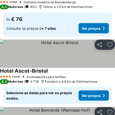
Hotel
Culinária moderna de Brandemburgo
3 Estrelas
8,3
Muito boa
903
Teltow, a 2.9 km de Kleinmachnow
€ 76
De
Consulte os preços de
7 sites
Ver preços
Partilhar
Ad
Hotel Ascot-Bristol
Hotel
Acomodações para famílias
4 Estrelas
8,3
Muito boa
4.718
Potsdam, a 6.6 km de Kleinmachnow
Selecione as datas para ver os preços
Ver preços
exatos.
Partilhar
Ad