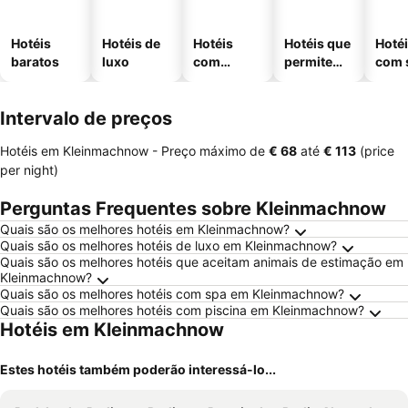
Hotéis
Hotéis de
Hotéis
Hotéis que
Hoté
baratos
luxo
com
permitem
com 
piscinas
animais
Intervalo de preços
Hotéis em Kleinmachnow -
Preço máximo
de
‎€ 68
até
‎€ 113
(price
per night)
Perguntas Frequentes sobre Kleinmachnow
Quais são os melhores hotéis em Kleinmachnow?
Quais são os melhores hotéis de luxo em Kleinmachnow?
Quais são os melhores hotéis que aceitam animais de estimação em
Kleinmachnow?
Quais são os melhores hotéis com spa em Kleinmachnow?
Quais são os melhores hotéis com piscina em Kleinmachnow?
Hotéis em Kleinmachnow
Estes hotéis também poderão interessá-lo...