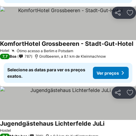
Partilhar
Ad
KomfortHotel Grossbeeren - Stadt-Gut-Hotel
Hotel
Ótimo acesso a Berlim e Potsdam
7,7
Boa
787
Großbeeren, a 8.1 km de Kleinmachnow
Selecione as datas para ver os preços
Ver preços
exatos.
Partilhar
Ad
Jugendgästehaus Lichterfelde JuLi
Hostel