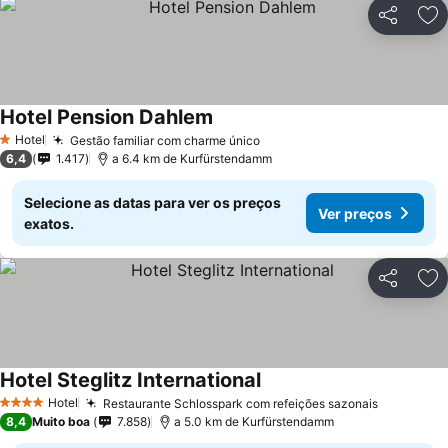
Partilhar
Ad
Hotel Pension Dahlem
Hotel
Gestão familiar com charme único
1 Estrelas
6,4
1.417
a 6.4 km de Kurfürstendamm
Selecione as datas para ver os preços
Ver preços
exatos.
Partilhar
Ad
Hotel Steglitz International
Hotel
Restaurante Schlosspark com refeições sazonais
4 Estrelas
8,4
Muito boa
7.858
a 5.0 km de Kurfürstendamm