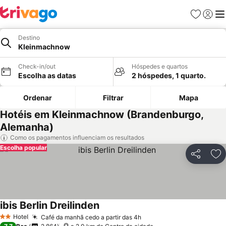
Favoritos
Iniciar
Me
Destino
Kleinmachnow
Check-in/out
Hóspedes e quartos
Escolha as datas
2 hóspedes, 1 quarto.
Ordenar
Filtrar
Mapa
Hotéis em Kleinmachnow (Brandenburgo,
Alemanha)
Como os pagamentos influenciam os resultados
Escolha popular
Partilhar
Ad
ibis Berlin Dreilinden
Hotel
Café da manhã cedo a partir das 4h
2 Estrelas