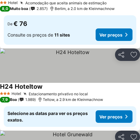
Hotel
Acomodação que aceita animais de estimação
2 Estrelas
8,0
Muito boa
2.857
Berlim, a 2.0 km de Kleinmachnow
€ 76
De
Consulte os preços de
11 sites
Ver preços
Partilhar
Ad
H24 Hoteltow
Hotel
Estacionamento privativo no local
3 Estrelas
7,9
Boa
1.989
Teltow, a 2.9 km de Kleinmachnow
Selecione as datas para ver os preços
Ver preços
exatos.
Partilhar