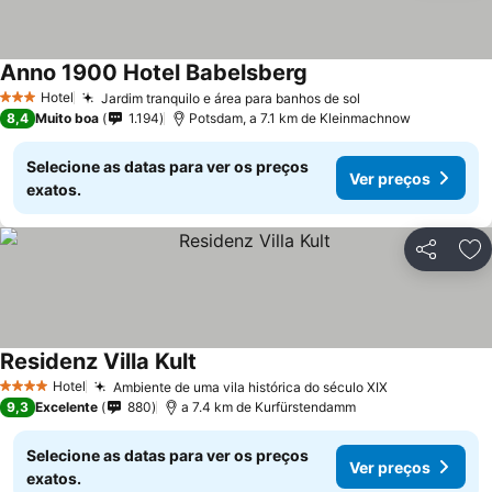
Anno 1900 Hotel Babelsberg
Hotel
Jardim tranquilo e área para banhos de sol
3 Estrelas
8,4
Muito boa
1.194
Potsdam, a 7.1 km de Kleinmachnow
Selecione as datas para ver os preços
Ver preços
exatos.
Partilhar
Ad
Residenz Villa Kult
Hotel
Ambiente de uma vila histórica do século XIX
4 Estrelas
9,3
Excelente
880
a 7.4 km de Kurfürstendamm
Selecione as datas para ver os preços
Ver preços
exatos.