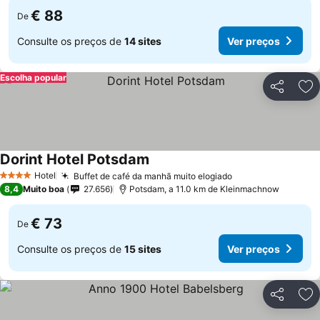
€ 88
De
Consulte os preços de
14 sites
Ver preços
Escolha popular
Partilhar
Ad
Dorint Hotel Potsdam
Hotel
Buffet de café da manhã muito elogiado
4 Estrelas
8,4
Muito boa
27.656
Potsdam, a 11.0 km de Kleinmachnow
€ 73
De
Consulte os preços de
15 sites
Ver preços
Partilhar
Ad