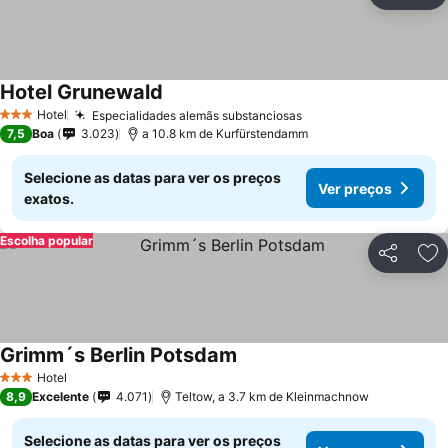
Ad
Hotel Grunewald
Hotel
Especialidades alemãs substanciosas
3 Estrelas
7,5
Boa
3.023
a 10.8 km de Kurfürstendamm
Selecione as datas para ver os preços
Ver preços
exatos.
Escolha popular
Partilhar
Ad
Grimm´s Berlin Potsdam
Hotel
3 Estrelas
8,9
Excelente
4.071
Teltow, a 3.7 km de Kleinmachnow
Selecione as datas para ver os preços