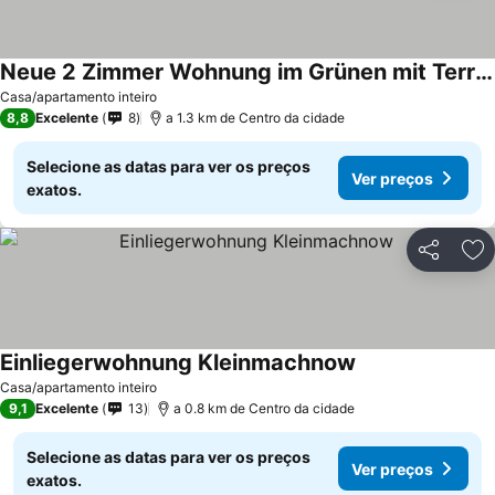
Neue 2 Zimmer Wohnung im Grünen mit Terrasse und Platz
Casa/apartamento inteiro
8,8
Excelente
8
a 1.3 km de Centro da cidade
Selecione as datas para ver os preços
Ver preços
exatos.
Partilhar
Ad
Einliegerwohnung Kleinmachnow
Casa/apartamento inteiro
9,1
Excelente
13
a 0.8 km de Centro da cidade
Selecione as datas para ver os preços
Ver preços
exatos.