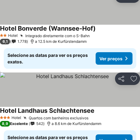
Hotel Bonverde (Wannsee-Hof)
Hotel
Integrado diretamente com o S-Bahn
2 Estrelas
6,1
1.778
a 12.5 km de Kurfürstendamm
Selecione as datas para ver os preços
Ver preços
exatos.
Partilhar
Ad
Hotel Landhaus Schlachtensee
Hotel
Quartos com banheiros exclusivos
3 Estrelas
8,9
Excelente
542
a 8.6 km de Kurfürstendamm
Selecione as datas para ver os preços