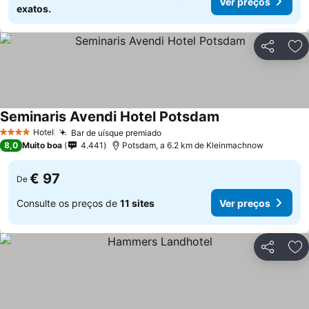
Ver preços
exatos.
Partilhar
Ad
Seminaris Avendi Hotel Potsdam
Hotel
Bar de uísque premiado
4 Estrelas
8,0
Muito boa
4.441
Potsdam, a 6.2 km de Kleinmachnow
€ 97
De
Consulte os preços de
11 sites
Ver preços
Partilhar
Ad