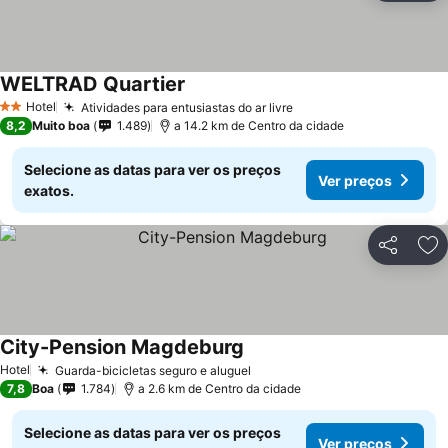
WELTRAD Quartier
Hotel
Atividades para entusiastas do ar livre
2 Estrelas
8,2
Muito boa
1.489
a 14.2 km de Centro da cidade
Selecione as datas para ver os preços
Ver preços
exatos.
Partilhar
Ad
City-Pension Magdeburg
Hotel
Guarda-bicicletas seguro e aluguel
7,8
Boa
1.784
a 2.6 km de Centro da cidade
Selecione as datas para ver os preços
Ver preços