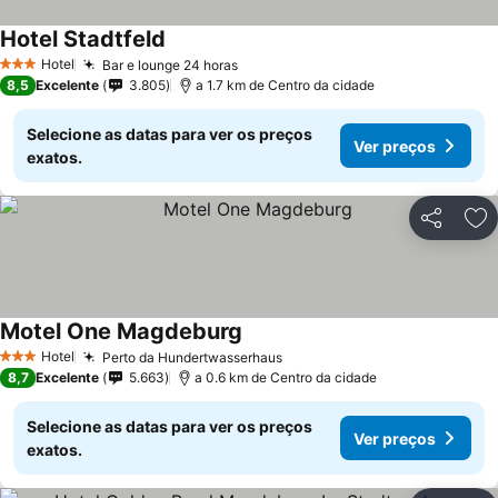
Hotel Stadtfeld
Hotel
Bar e lounge 24 horas
3 Estrelas
8,5
Excelente
3.805
a 1.7 km de Centro da cidade
Selecione as datas para ver os preços
Ver preços
exatos.
Partilhar
Ad
Motel One Magdeburg
Hotel
Perto da Hundertwasserhaus
3 Estrelas
8,7
Excelente
5.663
a 0.6 km de Centro da cidade
Selecione as datas para ver os preços
Ver preços
exatos.