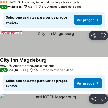
Hotel
Localização central privilegiada na cidade
3 Estrelas
8,0
Muito boa
6.517
a 0.9 km de Centro da cidade
Selecione as datas para ver os preços
Ver preços
exatos.
Escolha popular
Partilhar
Ad
City Inn Magdeburg
Hotel
Ambiente renovado e moderno
7,5
Boa
2.096
a 5.6 km de Centro da cidade
Selecione as datas para ver os preços
Ver preços
exatos.
Partilhar
Ad