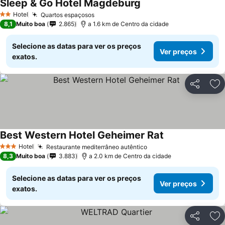
Sleep & Go Hotel Magdeburg
Hotel
Quartos espaçosos
2 Estrelas
8,1
Muito boa
2.865
a 1.6 km de Centro da cidade
Selecione as datas para ver os preços
Ver preços
exatos.
Partilhar
Ad
Best Western Hotel Geheimer Rat
Hotel
Restaurante mediterrâneo autêntico
3 Estrelas
8,3
Muito boa
3.883
a 2.0 km de Centro da cidade
Selecione as datas para ver os preços
Ver preços
exatos.
Partilhar
Ad