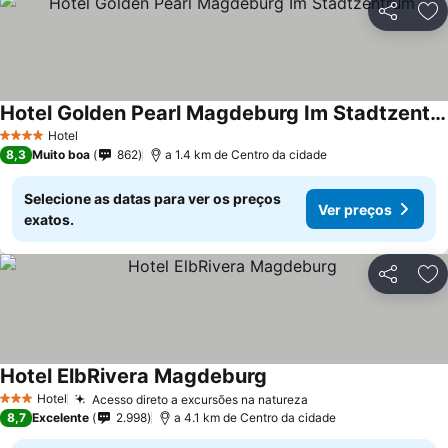
Partilhar
Ad
Hotel Golden Pearl Magdeburg Im Stadtzentrum
Hotel
4 Estrelas
8,3
Muito boa
862
a 1.4 km de Centro da cidade
Selecione as datas para ver os preços
Ver preços
exatos.
Partilhar
Ad
Hotel ElbRivera Magdeburg
Hotel
Acesso direto a excursões na natureza
3 Estrelas
8,7
Excelente
2.998
a 4.1 km de Centro da cidade