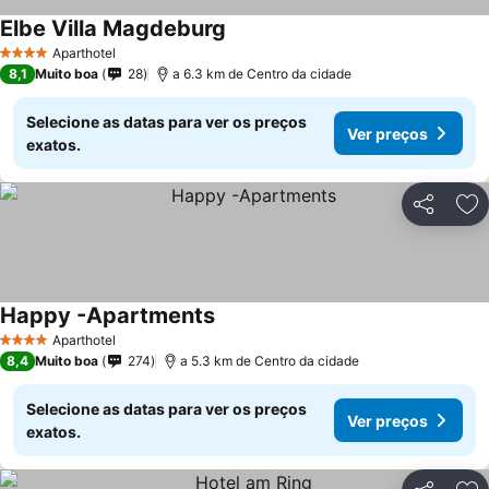
Elbe Villa Magdeburg
Aparthotel
4 Estrelas
8,1
Muito boa
28
a 6.3 km de Centro da cidade
Selecione as datas para ver os preços
Ver preços
exatos.
Partilhar
Ad
Happy -Apartments
Aparthotel
4 Estrelas
8,4
Muito boa
274
a 5.3 km de Centro da cidade
Selecione as datas para ver os preços
Ver preços
exatos.