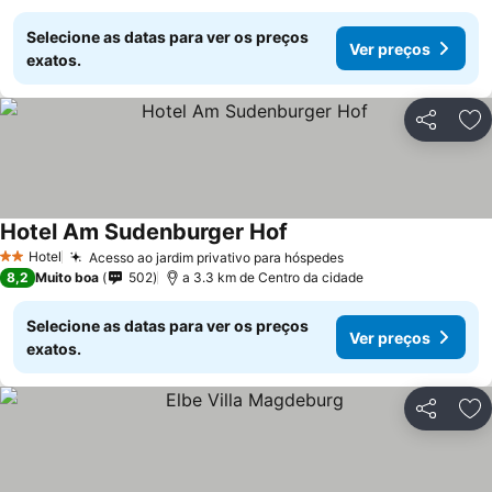
Selecione as datas para ver os preços
Ver preços
exatos.
Partilhar
Ad
Hotel Am Sudenburger Hof
Hotel
Acesso ao jardim privativo para hóspedes
2 Estrelas
8,2
Muito boa
502
a 3.3 km de Centro da cidade
Selecione as datas para ver os preços
Ver preços
exatos.
Partilhar
Ad