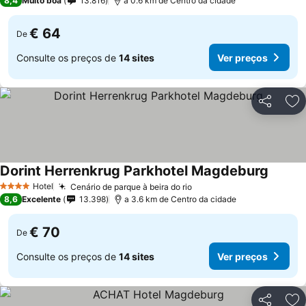
8,4
Muito boa
13.816
a 0.6 km de Centro da cidade
€ 64
De
Consulte os preços de
14 sites
Ver preços
Partilhar
Ad
Dorint Herrenkrug Parkhotel Magdeburg
Hotel
Cenário de parque à beira do rio
4 Estrelas
8,6
Excelente
13.398
a 3.6 km de Centro da cidade
€ 70
De
Consulte os preços de
14 sites
Ver preços