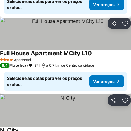
Selecione as datas para ver os preços
Ver preços
exatos.
Partilhar
Ad
Full House Apartment MCity L10
Aparthotel
4 Estrelas
8,4
Muito boa
97
a 0.7 km de Centro da cidade
Selecione as datas para ver os preços
Ver preços
exatos.
Partilhar
Ad
N-City