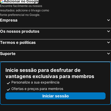
Adicionar no Google
Encontre facilmente os nossos
Goslar, Baixa Saxónia Hotéis
Werder, Brandenburgo Hotéis
resultados: adicione o trivago como
Berlim, Berlim Hotéis
Munique, Baviera Hotéis
fonte preferencial no Google.
Empresa
Colónia, Renânia do Norte-Vestfália Hotéis
Frankfurt, Hesse Hotéis
Dusseldorf, Renânia do Norte-Vestfália Hotéis
Hamburgo, Hamburgo Hotéis
Os nossos produtos
Stuttgart, Bade-Vurtemberga Hotéis
Nuremberga, Baviera Hotéis
Termos e políticas
Dresden, Saxónia Hotéis
Suporte
Inicie sessão para desfrutar de
vantagens exclusivas para membros
Personalize a sua experiência
Ofertas e preços para membros
Iniciar sessão