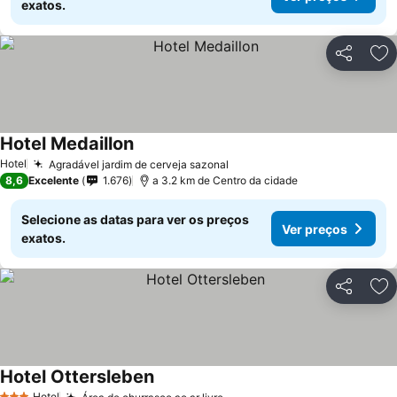
exatos.
Partilhar
Ad
Hotel Medaillon
Hotel
Agradável jardim de cerveja sazonal
8,6
Excelente
1.676
a 3.2 km de Centro da cidade
Selecione as datas para ver os preços
Ver preços
exatos.
Partilhar
Ad
Hotel Ottersleben
Hotel