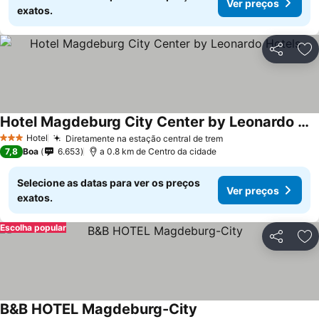
Ver preços
exatos.
Partilhar
Ad
Hotel Magdeburg City Center by Leonardo Hotels
Hotel
Diretamente na estação central de trem
3 Estrelas
7,8
Boa
6.653
a 0.8 km de Centro da cidade
Selecione as datas para ver os preços
Ver preços
exatos.
Escolha popular
Partilhar
Ad
B&B HOTEL Magdeburg-City