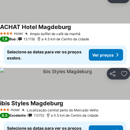
Partilhar
Ad
ACHAT Hotel Magdeburg
Hotel
Amplo buffet de café da manhã
4 Estrelas
7,9
Boa
13.119
a 4.5 km de Centro da cidade
Selecione as datas para ver os preços
Ver preços
exatos.
Partilhar
Ad
ibis Styles Magdeburg
Hotel
Localização central perto do Mercado Velho
3 Estrelas
8,5
Excelente
7.070
a 0.5 km de Centro da cidade
Selecione as datas para ver os preços