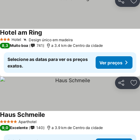
Partilhar
Ad
Hotel am Ring
Hotel
Design único em madeira
3 Estrelas
8,3
Muito boa
741
a 3.4 km de Centro da cidade
Selecione as datas para ver os preços
Ver preços
exatos.
Partilhar
Ad
Haus Schmeile
Aparthotel
5 Estrelas
9,0
Excelente
140
a 3.9 km de Centro da cidade