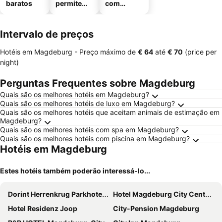
baratos
permitem
com
animais
estaciona
mento
Intervalo de preços
Hotéis em Magdeburg -
Preço máximo
de
‎€ 64
até
‎€ 70
(price per
night)
Perguntas Frequentes sobre Magdeburg
Quais são os melhores hotéis em Magdeburg?
Quais são os melhores hotéis de luxo em Magdeburg?
Quais são os melhores hotéis que aceitam animais de estimação em
Magdeburg?
Quais são os melhores hotéis com spa em Magdeburg?
Quais são os melhores hotéis com piscina em Magdeburg?
Hotéis em Magdeburg
Estes hotéis também poderão interessá-lo...
Dorint Herrenkrug Parkhotel Magdeburg
Hotel Magdeburg City Center by Leonardo Hotels
Hotel Residenz Joop
City-Pension Magdeburg