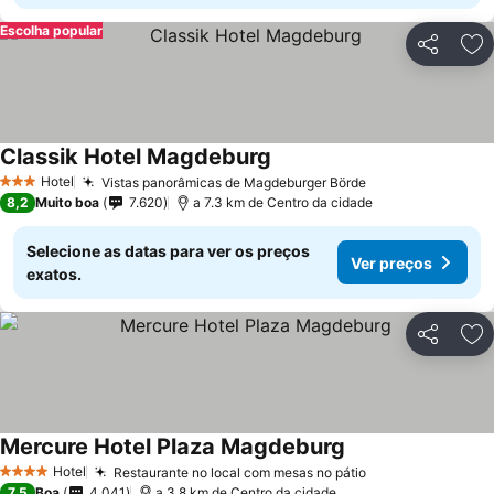
Escolha popular
Partilhar
Ad
Classik Hotel Magdeburg
Hotel
Vistas panorâmicas de Magdeburger Börde
3 Estrelas
8,2
Muito boa
7.620
a 7.3 km de Centro da cidade
Selecione as datas para ver os preços
Ver preços
exatos.
Partilhar
Ad
Mercure Hotel Plaza Magdeburg
Hotel
Restaurante no local com mesas no pátio
4 Estrelas
7,5
Boa
4.041
a 3.8 km de Centro da cidade