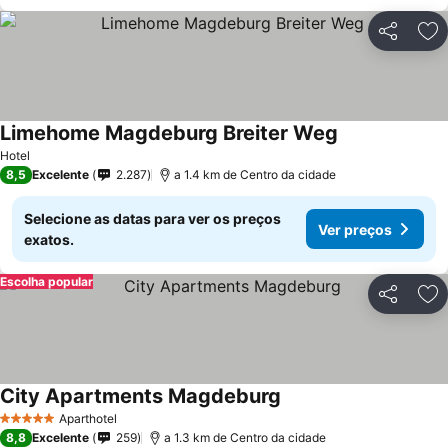
Partilhar
Ad
Limehome Magdeburg Breiter Weg
Hotel
8,5
Excelente
2.287
a 1.4 km de Centro da cidade
Selecione as datas para ver os preços
Ver preços
exatos.
Escolha popular
Partilhar
Ad
City Apartments Magdeburg
Aparthotel
5 Estrelas
8,8
Excelente
259
a 1.3 km de Centro da cidade