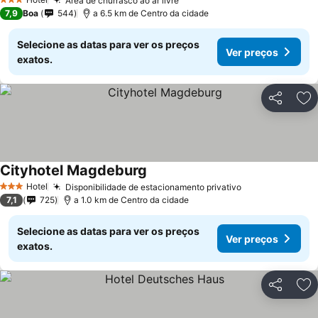
Área de churrasco ao ar livre
3 Estrelas
7,9
Boa
544
a 6.5 km de Centro da cidade
Selecione as datas para ver os preços
Ver preços
exatos.
Partilhar
Ad
Cityhotel Magdeburg
Hotel
Disponibilidade de estacionamento privativo
3 Estrelas
7,1
725
a 1.0 km de Centro da cidade
Selecione as datas para ver os preços
Ver preços
exatos.
Partilhar
Ad