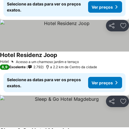
Selecione as datas para ver os preços
Ver preços
exatos.
Partilhar
Ad
Hotel Residenz Joop
Hotel
Acesso a um charmoso jardim e terraço
8,9
Excelente
2.792
a 2.2 km de Centro da cidade
Selecione as datas para ver os preços
Ver preços
exatos.
Partilhar
Ad