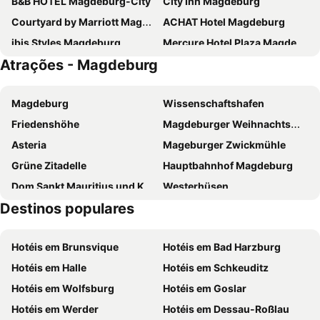
B&B HOTEL Magdeburg-City
City Inn Magdeburg
Courtyard by Marriott Magdeburg
ACHAT Hotel Magdeburg
ibis Styles Magdeburg
Mercure Hotel Plaza Magdeburg
Atrações - Magdeburg
Cityhotel Magdeburg
Monteurzimmer
Hotel Bördehof
REGIOHOTEL Salzland Schönebeck
Magdeburg
Wissenschaftshafen
REGIOHOTEL Wolmirstedter Hof Wolmirstedt
Friedenshöhe
Magdeburger Weihnachtsmarkt
Asteria
Mageburger Zwickmühle
Grüne Zitadelle
Hauptbahnhof Magdeburg
Dom Sankt Mauritius und Katharinen zu Magdeburg
Westerhüsen
Destinos populares
Zur Birke
Erlebnisbad Saaleperle
Schloss und Schlosspark Hundisburg
Beyendorf-Sohlen
Hotéis em Brunsvique
Hotéis em Bad Harzburg
Industriehafen
Sudenburg
Hotéis em Halle
Hotéis em Schkeuditz
Tiergarten Staßfurt
Nordwest
Hotéis em Wolfsburg
Hotéis em Goslar
Hotéis em Werder
Hotéis em Dessau-Roßlau