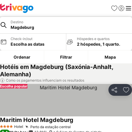
Favoritos
Iniciar
Me
Destino
Magdeburg
Check-in/out
Hóspedes e quartos
Escolha as datas
2 hóspedes, 1 quarto.
Ordenar
Filtrar
Mapa
Hotéis em Magdeburg (Saxónia-Anhalt,
Alemanha)
Como os pagamentos influenciam os resultados
Escolha popular
Partilhar
Ad
Maritim Hotel Magdeburg
Hotel
Perto da estação central
4 Estrelas