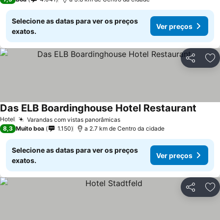
Selecione as datas para ver os preços
Ver preços
exatos.
Partilhar
Ad
Das ELB Boardinghouse Hotel Restaurant
Hotel
Varandas com vistas panorâmicas
8,3
Muito boa
1.150
a 2.7 km de Centro da cidade
Selecione as datas para ver os preços
Ver preços
exatos.
Partilhar
Ad