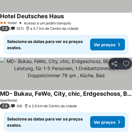
Hotel Deutsches Haus
Hotel
Acesso a um jardim tranquilo
2 Estrelas
7,3
521
a 5.7 km de Centro da cidade
Selecione as datas para ver os preços
Ver preços
exatos.
Partilhar
Ad
MD- Bukau, FeWo, City, chic, Erdgeschoss, BESTPREIS- Leistung, für 1-5 Personen, 1 Dreibettzimmer, 1 Doppelzimmer 79 qm , Küche, Bad
Aparthotel
7,3
49
a 2.6 km de Centro da cidade
Selecione as datas para ver os preços
Ver preços
exatos.