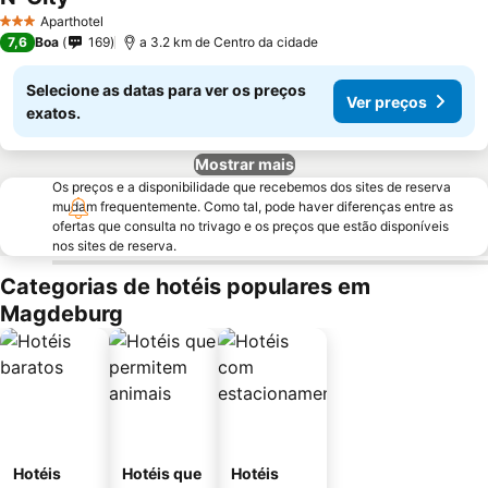
Aparthotel
3 Estrelas
7,6
Boa
169
a 3.2 km de Centro da cidade
Selecione as datas para ver os preços
Ver preços
exatos.
Mostrar mais
Os preços e a disponibilidade que recebemos dos sites de reserva
mudam frequentemente. Como tal, pode haver diferenças entre as
ofertas que consulta no trivago e os preços que estão disponíveis
nos sites de reserva.
Categorias de hotéis populares em
Magdeburg
Hotéis
Hotéis que
Hotéis