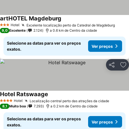
artHOTEL Magdeburg
Hotel
Excelente localização perto da Catedral de Magdeburg
3 Estrelas
9,0
Excelente
2.124
a 0.6 km de Centro da cidade
Selecione as datas para ver os preços
Ver preços
exatos.
Partilhar
Ad
Hotel Ratswaage
Hotel
Localização central perto das atrações da cidade
4 Estrelas
8,1
Muito boa
7.293
a 0.2 km de Centro da cidade
Selecione as datas para ver os preços
Ver preços
exatos.