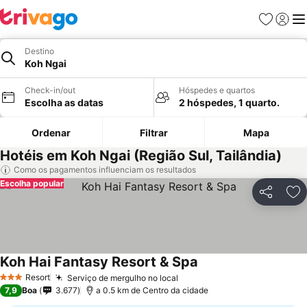
Favoritos
Iniciar
Me
Destino
Koh Ngai
Check-in/out
Hóspedes e quartos
Escolha as datas
2 hóspedes, 1 quarto.
Ordenar
Filtrar
Mapa
Hotéis em Koh Ngai (Região Sul, Tailândia)
Como os pagamentos influenciam os resultados
Escolha popular
Partilhar
Ad
Koh Hai Fantasy Resort & Spa
Resort
Serviço de mergulho no local
3 Estrelas
7,9
Boa
3.677
a 0.5 km de Centro da cidade