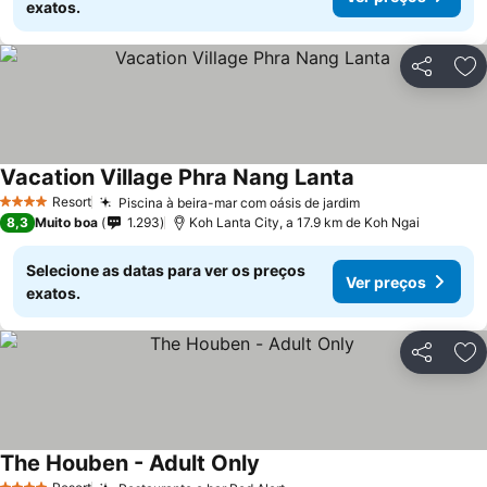
exatos.
Partilhar
Ad
Vacation Village Phra Nang Lanta
Resort
Piscina à beira-mar com oásis de jardim
4 Estrelas
8,3
Muito boa
1.293
Koh Lanta City, a 17.9 km de Koh Ngai
Selecione as datas para ver os preços
Ver preços
exatos.
Partilhar
Ad
The Houben - Adult Only