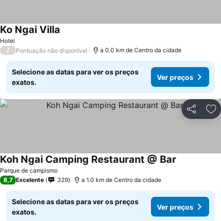
Ko Ngai Villa
Hotel
/
a 0.0 km de Centro da cidade
Pontuação não disponível
Selecione as datas para ver os preços
Ver preços
exatos.
Partilhar
Ad
Koh Ngai Camping Restaurant @ Bar
Parque de campismo
8,7
Excelente
329
a 1.0 km de Centro da cidade
Selecione as datas para ver os preços
Ver preços
exatos.