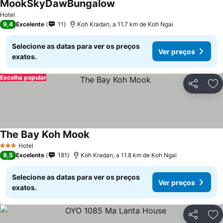
MookSkyDawBungalow
Hotel
9,4
Excelente
11
Koh Kradan, a 11.7 km de Koh Ngai
Selecione as datas para ver os preços
Ver preços
exatos.
Escolha popular
Partilhar
Ad
The Bay Koh Mook
Hotel
3 Estrelas
9,5
Excelente
181
Koh Kradan, a 11.8 km de Koh Ngai
Selecione as datas para ver os preços
Ver preços
exatos.
Partilhar
Ad