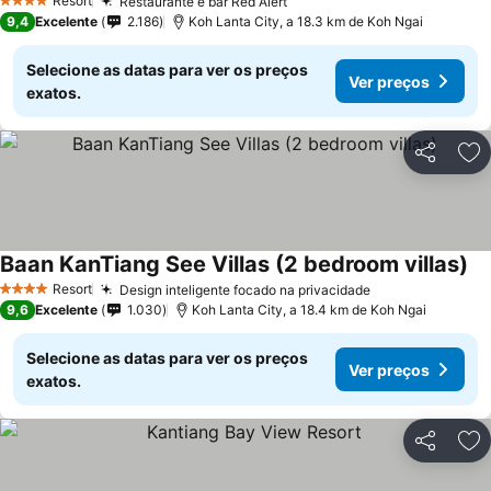
Resort
Restaurante e bar Red Alert
4 Estrelas
9,4
Excelente
2.186
Koh Lanta City, a 18.3 km de Koh Ngai
Selecione as datas para ver os preços
Ver preços
exatos.
Partilhar
Ad
Baan KanTiang See Villas (2 bedroom villas)
Resort
Design inteligente focado na privacidade
4 Estrelas
9,6
Excelente
1.030
Koh Lanta City, a 18.4 km de Koh Ngai
Selecione as datas para ver os preços
Ver preços
exatos.
Partilhar
Ad