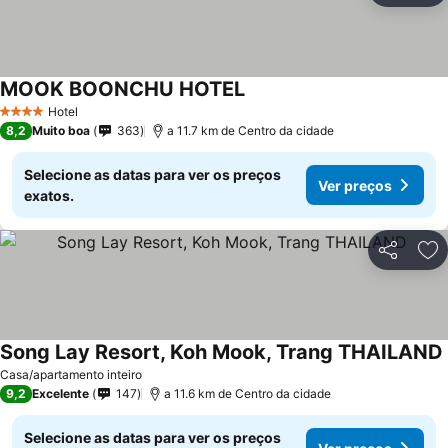
MOOK BOONCHU HOTEL
Hotel
4 Estrelas
8,2
Muito boa
363
a 11.7 km de Centro da cidade
Selecione as datas para ver os preços
Ver preços
exatos.
Partilhar
Ad
Song Lay Resort, Koh Mook, Trang THAILAND
Casa/apartamento inteiro
9,2
Excelente
147
a 11.6 km de Centro da cidade
Selecione as datas para ver os preços