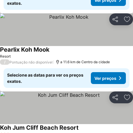
Ver preços
exatos.
Partilhar
Ad
Pearlix Koh Mook
Resort
/
a 11.6 km de Centro da cidade
Pontuação não disponível
Selecione as datas para ver os preços
Ver preços
exatos.
Partilhar
Ad
Koh Jum Cliff Beach Resort