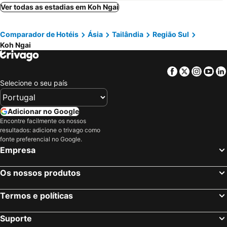
Koh Chang, Região Leste Hotéis
Koh Phi Phi, Região Sul Hotéis
Ver todas as estadias em Koh Ngai
Chiang Mai, Região Norte Hotéis
Patong Beach, Região Sul Hotéis
Comparador de Hotéis
Ásia
Tailândia
Região Sul
Ao Nang, Região Sul Hotéis
Krabi, Região Sul Hotéis
Koh Ngai
Phuket-Cidade, Região Sul Hotéis
Facebook
Twitter
Insta
Yo
Selecione o seu país
Adicionar no Google
Encontre facilmente os nossos
resultados: adicione o trivago como
fonte preferencial no Google.
Empresa
Os nossos produtos
Termos e políticas
Suporte