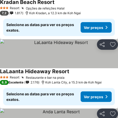
Kradan Beach Resort
Resort
Opções de refeições Halal
3 Estrelas
7,2
1.817
Koh Kradan, a 12.3 km de Koh Ngai
Selecione as datas para ver os preços
Ver preços
exatos.
Partilhar
Ad
LaLaanta Hideaway Resort
Resort
Restaurante e bar na praia
3 Estrelas
8,9
Excelente
2.176
Koh Lanta City, a 15.3 km de Koh Ngai
Selecione as datas para ver os preços
Ver preços
exatos.
Partilhar
Ad