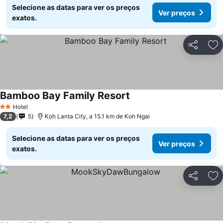
Selecione as datas para ver os preços
Ver preços
exatos.
Partilhar
Ad
Bamboo Bay Family Resort
Hotel
2 Estrelas
7,2
5
Koh Lanta City, a 15.1 km de Koh Ngai
Selecione as datas para ver os preços
Ver preços
exatos.
Partilhar
Ad