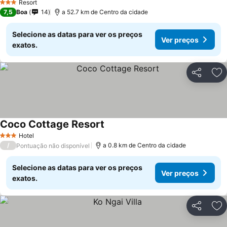
Resort
3 Estrelas
7,5
Boa
14
a 52.7 km de Centro da cidade
Selecione as datas para ver os preços
Ver preços
exatos.
Partilhar
Ad
Coco Cottage Resort
Hotel
3 Estrelas
/
a 0.8 km de Centro da cidade
Pontuação não disponível
Selecione as datas para ver os preços
Ver preços
exatos.
Partilhar
Ad