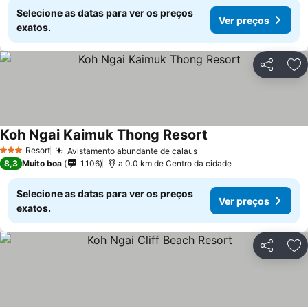
Selecione as datas para ver os preços
Ver preços
exatos.
Partilhar
Ad
Koh Ngai Kaimuk Thong Resort
Resort
Avistamento abundante de calaus
3 Estrelas
8,3
Muito boa
1.106
a 0.0 km de Centro da cidade
Selecione as datas para ver os preços
Ver preços
exatos.
Partilhar
Ad