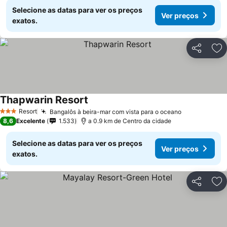
Selecione as datas para ver os preços
Ver preços
exatos.
Partilhar
Ad
Thapwarin Resort
Resort
Bangalôs à beira-mar com vista para o oceano
3 Estrelas
8,6
Excelente
1.533
a 0.9 km de Centro da cidade
Selecione as datas para ver os preços
Ver preços
exatos.
Partilhar
Ad