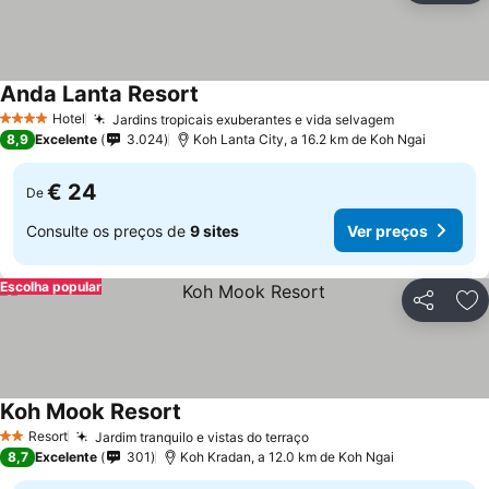
Anda Lanta Resort
Hotel
Jardins tropicais exuberantes e vida selvagem
4 Estrelas
8,9
Excelente
3.024
Koh Lanta City, a 16.2 km de Koh Ngai
€ 24
De
Consulte os preços de
9 sites
Ver preços
Escolha popular
Partilhar
Ad
Koh Mook Resort
Resort
Jardim tranquilo e vistas do terraço
2 Estrelas
8,7
Excelente
301
Koh Kradan, a 12.0 km de Koh Ngai