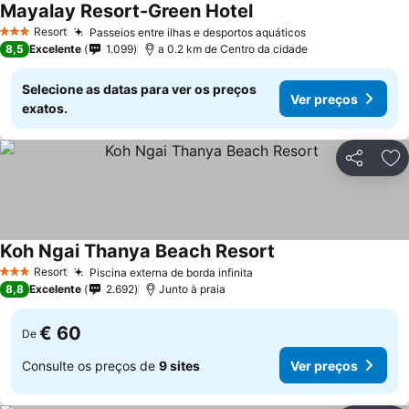
Mayalay Resort-Green Hotel
Resort
Passeios entre ilhas e desportos aquáticos
3 Estrelas
8,5
Excelente
1.099
a 0.2 km de Centro da cidade
Selecione as datas para ver os preços
Ver preços
exatos.
Partilhar
Ad
Koh Ngai Thanya Beach Resort
Resort
Piscina externa de borda infinita
3 Estrelas
8,8
Excelente
2.692
Junto à praia
€ 60
De
Consulte os preços de
9 sites
Ver preços