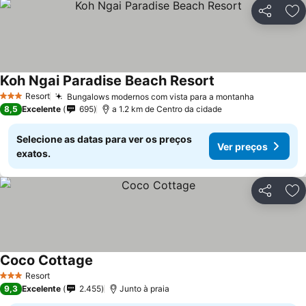
Partilhar
Ad
Koh Ngai Paradise Beach Resort
Resort
Bungalows modernos com vista para a montanha
3 Estrelas
8,5
Excelente
695
a 1.2 km de Centro da cidade
Selecione as datas para ver os preços
Ver preços
exatos.
Partilhar
Ad
Coco Cottage
Resort
3 Estrelas
9,3
Excelente
2.455
Junto à praia