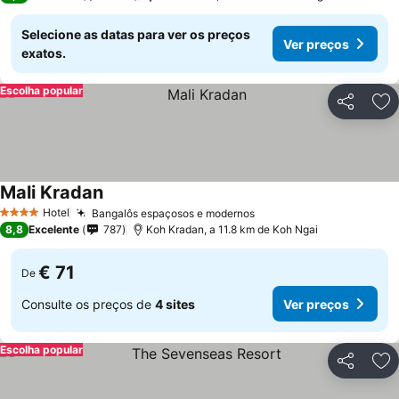
Selecione as datas para ver os preços
Ver preços
exatos.
Escolha popular
Partilhar
Ad
Mali Kradan
Hotel
Bangalôs espaçosos e modernos
4 Estrelas
8,8
Excelente
787
Koh Kradan, a 11.8 km de Koh Ngai
€ 71
De
Consulte os preços de
4 sites
Ver preços
Escolha popular
Partilhar
Ad