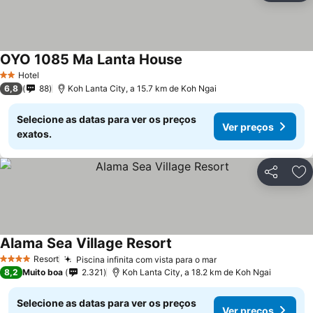
OYO 1085 Ma Lanta House
Hotel
2 Estrelas
6,8
88
Koh Lanta City, a 15.7 km de Koh Ngai
Selecione as datas para ver os preços
Ver preços
exatos.
Partilhar
Ad
Alama Sea Village Resort
Resort
Piscina infinita com vista para o mar
4 Estrelas
8,2
Muito boa
2.321
Koh Lanta City, a 18.2 km de Koh Ngai
Selecione as datas para ver os preços
Ver preços