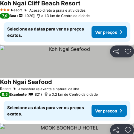
Koh Ngai Cliff Beach Resort
Resort
Acesso direto à praia e atividades
3 Estrelas
7,9
Boa
1.029
a 1.3 km de Centro da cidade
Selecione as datas para ver os preços
Ver preços
exatos.
Partilhar
Ad
Koh Ngai Seafood
Resort
Atmosfera relaxante e natural da ilha
8,5
Excelente
821
a 0.2 km de Centro da cidade
Selecione as datas para ver os preços
Ver preços
exatos.
Partilhar
Ad