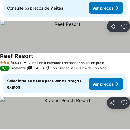
Consulte os preços de
7 sites
Ver preços
Partilhar
Ad
Reef Resort
Resort
Vistas deslumbrantes do nascer do sol na praia
3 Estrelas
9,2
Excelente
1.460
Koh Kradan, a 12.0 km de Koh Ngai
Selecione as datas para ver os preços
Ver preços
exatos.
Partilhar
Ad