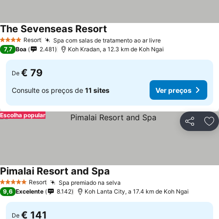
The Sevenseas Resort
Resort
Spa com salas de tratamento ao ar livre
4 Estrelas
7,7
Boa
2.481
Koh Kradan, a 12.3 km de Koh Ngai
€ 79
De
Consulte os preços de
11 sites
Ver preços
Escolha popular
Partilhar
Ad
Pimalai Resort and Spa
Resort
Spa premiado na selva
5 Estrelas
9,6
Excelente
8.142
Koh Lanta City, a 17.4 km de Koh Ngai
€ 141
De