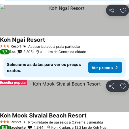
Partilhar
Ad
Koh Ngai Resort
Resort
Acesso isolado à praia particular
3 Estrelas
7,7
Boa
2.205
a 1.1 km de Centro da cidade
Selecione as datas para ver os preços
Ver preços
exatos.
Escolha popular
Partilhar
Ad
Koh Mook Sivalai Beach Resort
Resort
Proximidade de passeios à Caverna Esmeralda
3 Estrelas
8,8
Excelente
4.344
Koh Kradan, a 12.2 km de Koh Ngai