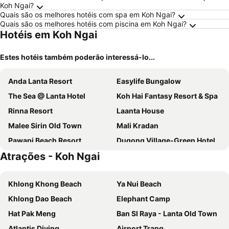
Koh Ngai?
Quais são os melhores hotéis com spa em Koh Ngai?
Quais são os melhores hotéis com piscina em Koh Ngai?
Hotéis em Koh Ngai
Estes hotéis também poderão interessá-lo...
Anda Lanta Resort
Easylife Bungalow
The Sea @ Lanta Hotel
Koh Hai Fantasy Resort & Spa
Rinna Resort
Laanta House
Malee Sirin Old Town
Mali Kradan
Pawapi Beach Resort
Dugong Village-Green Hotel
Atrações - Koh Ngai
Baan Laanta Resort & Spa - Sha Plus
Tonmai Suites
Khlong Khong Beach
Ya Nui Beach
Khlong Dao Beach
Elephant Camp
Hat Pak Meng
Ban SI Raya - Lanta Old Town
Atlantis Diving
Airport Trang