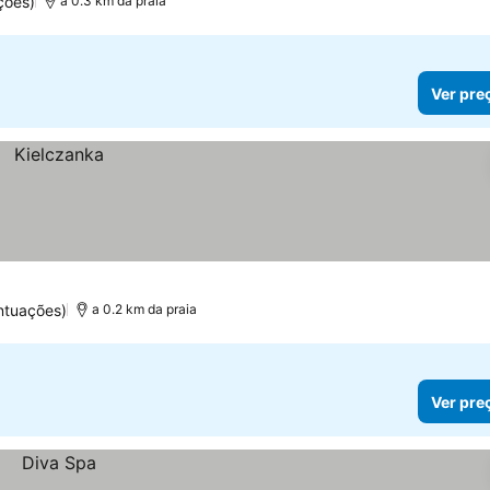
ções)
a 0.3 km da praia
Ver pre
ntuações)
a 0.2 km da praia
Ver pre