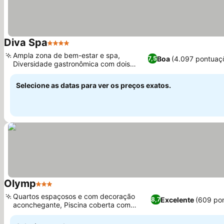
Diva Spa
4 Estrelas
Ver preços
Ampla zona de bem-estar e spa,
Boa
(4.097 pontuaç
7,5
Diversidade gastronômica com dois
Ver preços
restaurantes
Selecione as datas para ver os preços exatos.
Olymp
3 Estrelas
Ver preços
Quartos espaçosos e com decoração
Excelente
(609 po
8,7
aconchegante, Piscina coberta com
Ver preços
jacuzzis e sauna