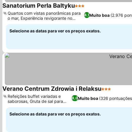
Sanatorium Perla Baltyku
3 Estrelas
Ver preços
Quartos com vistas panorâmicas para
Muito boa
(2.976 pon
8,1
o mar, Experiência revigorante no
Ver preços
banho turco
Selecione as datas para ver os preços exatos.
Verano Centrum Zdrowia i Relaksu
3 Estrelas
Ver preç
Refeições buffet variadas e
Muito boa
(326 pontuações
8,0
saborosas, Gruta de sal para
Ver preços
relaxar
Selecione as datas para ver os preços exatos.