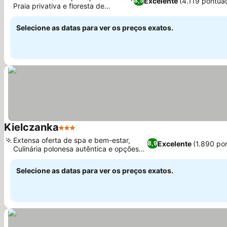
Excelente
(4.119 pontua
8,5
Praia privativa e floresta de
Ver preços
pinheiros
Selecione as datas para ver os preços exatos.
Kielczanka
3 Estrelas
Ver preços
Extensa oferta de spa e bem-estar,
Excelente
(1.890 po
8,9
Culinária polonesa autêntica e opções
Ver preços
vegetarianas
Selecione as datas para ver os preços exatos.