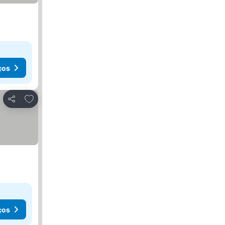
ços
Adicionar aos favoritos
Partilhar
ços