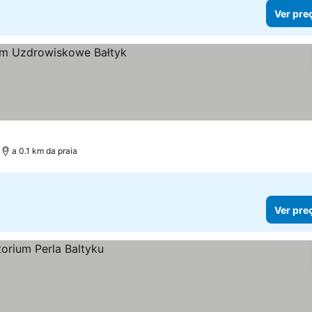
Ver pre
s
a 0.1 km da praia
Ver pre