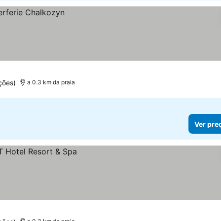
ções)
a 0.3 km da praia
Ver pre