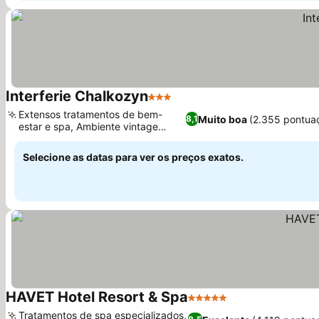
Interferie Chalkozyn
3 Estrelas
Ver preços
Extensos tratamentos de bem-
Muito boa
(2.355 pontua
8,1
estar e spa, Ambiente vintage
Ver preços
encantador
Selecione as datas para ver os preços exatos.
HAVET Hotel Resort & Spa
5 Estrelas
Ver preços
Tratamentos de spa especializados,