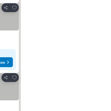
Adicionar aos favoritos
Partilhar
ços
Adicionar aos favoritos
Partilhar