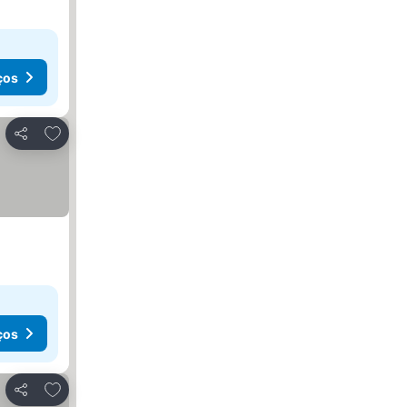
ços
Adicionar aos favoritos
Partilhar
ços
Adicionar aos favoritos
Partilhar