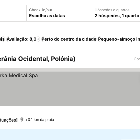
Check-in/out
Hóspedes e quartos
Escolha as datas
2 hóspedes, 1 quarto
éis
Avaliação: 8,0+
Perto do centro da cidade
Pequeno-almoço in
ânia Ocidental, Polónia)
Com
tuações)
a 0.1 km da praia