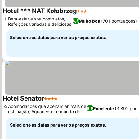
Hotel *** NAT Kołobrzeg
3 Estrelas
Ver preços
Bem-estar e spa completos,
Muito boa
(701 pontuações)
8,3
Refeições variadas e deliciosas
Ver preços
Selecione as datas para ver os preços exatos.
Hotel Senator
4 Estrelas
Ver preços
Acomodações que aceitam animais de
Excelente
(3.892 pon
8,6
estimação, Aquacenter e mundo de
Ver preços
saunas
Selecione as datas para ver os preços exatos.