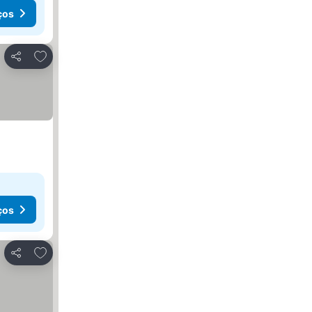
ços
Adicionar aos favoritos
Partilhar
ços
Adicionar aos favoritos
Partilhar