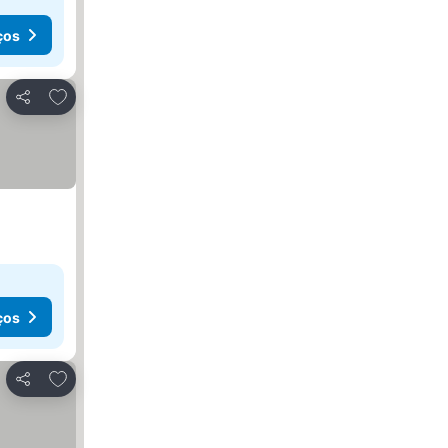
ços
Adicionar aos favoritos
Partilhar
ços
Adicionar aos favoritos
Partilhar