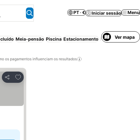
PT · €
Menu
Iniciar sessão
.
Ver mapa
cluído
Meia-pensão
Piscina
Estacionamento
Praia
Piscina inter
o os pagamentos influenciam os resultados
Adicionar aos favoritos
Partilhar