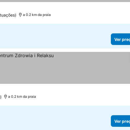
tuações)
a 0.2 km da praia
Ver pre
os
)
a 0.2 km da praia
Ver pre