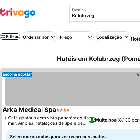
Destino
Filtros
Ordenar por
Preço
Localização
Hot
Hotéis em Kolobrzeg (Pomer
Escolha popular
Arka Medical Spa
4 Estrelas
Ver preços
Café giratório com vista panorâmica do
Muito boa
(8.130 pon
8,3
mar, Amplas instalações de spa e bem-
Ver preços
estar
Selecione as datas para ver os preços exatos.