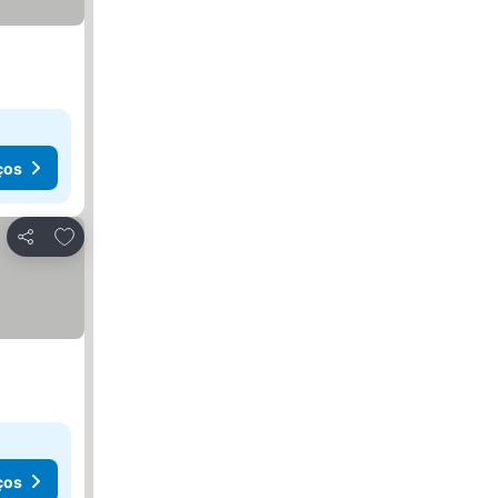
ços
Adicionar aos favoritos
Partilhar
ços