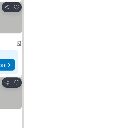
Adicionar aos favoritos
Partilhar
ços
Adicionar aos favoritos
Partilhar