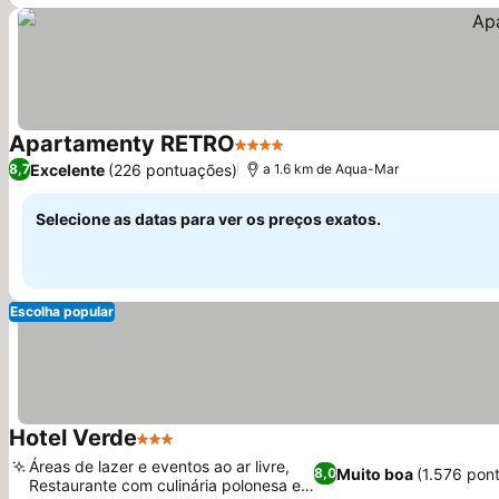
Apartamenty RETRO
4 Estrelas
Excelente
(226 pontuações)
8,7
a 1.6 km de Aqua-Mar
Selecione as datas para ver os preços exatos.
Escolha popular
Hotel Verde
3 Estrelas
Áreas de lazer e eventos ao ar livre,
Muito boa
(1.576 pon
8,0
Restaurante com culinária polonesa e