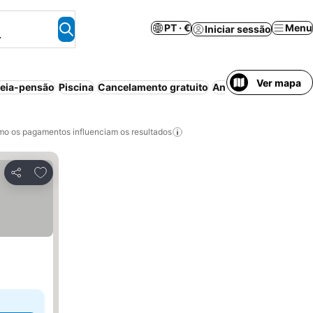
PT · €
Menu
Iniciar sessão
.
Ver mapa
eia-pensão
Piscina
Cancelamento gratuito
Animais permitidos
o os pagamentos influenciam os resultados
Adicionar aos favoritos
Partilhar