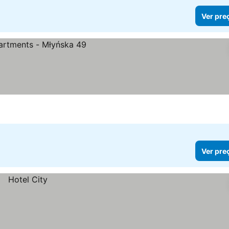
Ver pre
Ver pre