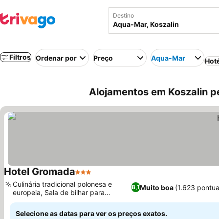
Destino
Filtros
Ordenar por
Preço
Aqua-Mar
Hot
Alojamentos em Koszalin pe
Hotel Gromada
3 Estrelas
Culinária tradicional polonesa e
Muito boa
(1.623 pontu
8,1
europeia, Sala de bilhar para
entretenimento
Selecione as datas para ver os preços exatos.