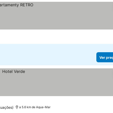
Ver pre
tuações)
a 5.6 km de Aqua-Mar