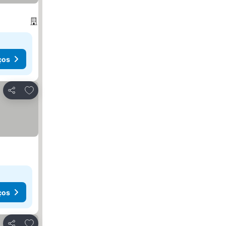
ços
Adicionar aos favoritos
Partilhar
ços
Adicionar aos favoritos