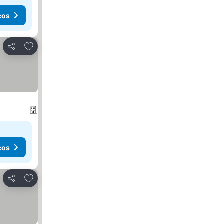
ços
Adicionar aos favoritos
Partilhar
ços
Adicionar aos favoritos
Partilhar