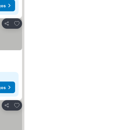
ços
Adicionar aos favoritos
Partilhar
ços
Adicionar aos favoritos
Partilhar