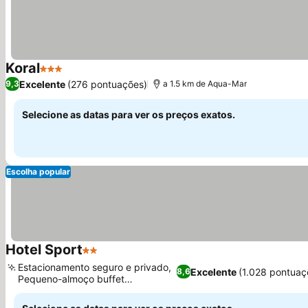
Koral
3 Estrelas
Excelente
(276 pontuações)
9,3
a 1.5 km de Aqua-Mar
Selecione as datas para ver os preços exatos.
Escolha popular
Hotel Sport
2 Estrelas
Estacionamento seguro e privado,
Excelente
(1.028 pontuaç
8,6
Pequeno-almoço buffet
excepcional