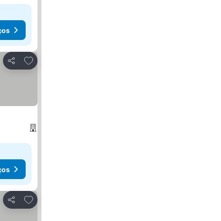
ços
Adicionar aos favoritos
Partilhar
ços
Adicionar aos favoritos
Partilhar