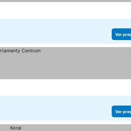
Ver pre
Ver pre