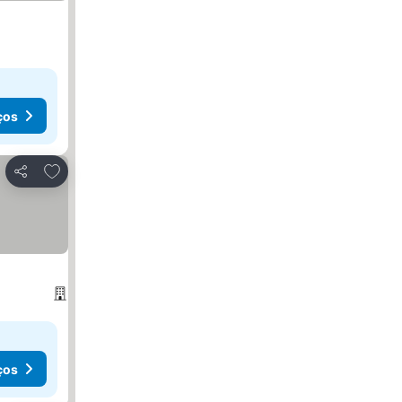
ços
Adicionar aos favoritos
Partilhar
ços