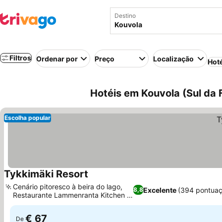
Destino
Filtros
Ordenar por
Preço
Localização
Hot
Hotéis em Kouvola (Sul da F
Escolha popular
Tykkimäki Resort
Cenário pitoresco à beira do lago,
Excelente
(394 pontuaç
8,8
Restaurante Lammenranta Kitchen &
Bar
€ 67
De