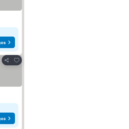
ços
Adicionar aos favoritos
Partilhar
ços