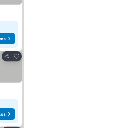
ços
Adicionar aos favoritos
Partilhar
ços