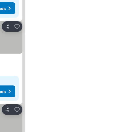
ços
Adicionar aos favoritos
Partilhar
ços
Adicionar aos favoritos
Partilhar