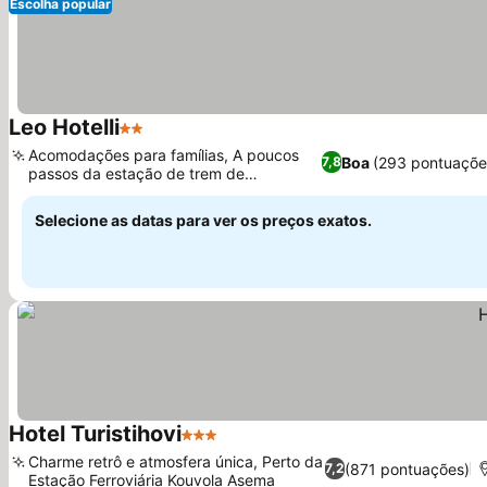
Escolha popular
Leo Hotelli
2 Estrelas
Acomodações para famílias, A poucos
Boa
(293 pontuaçõe
7,8
passos da estação de trem de
Myllykoski
Selecione as datas para ver os preços exatos.
Hotel Turistihovi
3 Estrelas
Charme retrô e atmosfera única, Perto da
(871 pontuações)
7,2
Estação Ferroviária Kouvola Asema