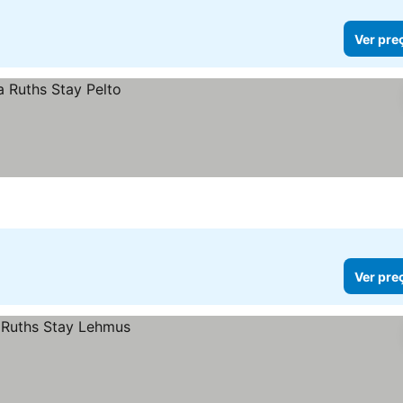
Ver pre
Ver pre