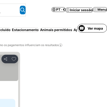
PT · €
Menu
Iniciar sessão
.
Ver mapa
cluído
Estacionamento
Animais permitidos
Aparthotel
Casa/apa
o os pagamentos influenciam os resultados
Adicionar aos favoritos
Partilhar