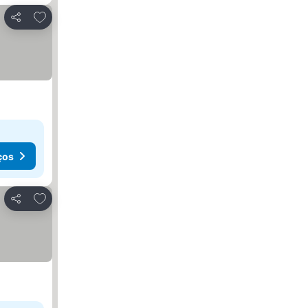
Adicionar aos favoritos
Partilhar
ços
Adicionar aos favoritos
Partilhar