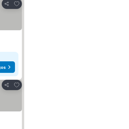
Adicionar aos favoritos
Partilhar
ços
Adicionar aos favoritos
Partilhar