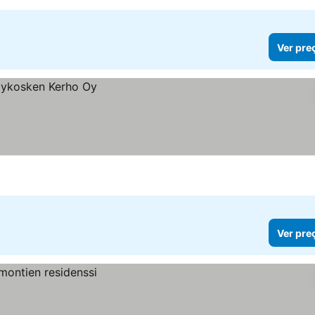
Ver pre
Ver pre