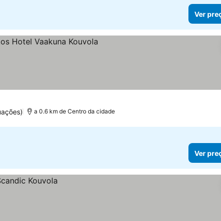
Ver pre
s
uações)
a 0.6 km de Centro da cidade
Ver pre