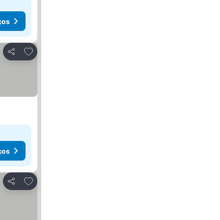
ços
Adicionar aos favoritos
Partilhar
ços
Adicionar aos favoritos
Partilhar