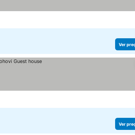
Ver pre
Ver pre