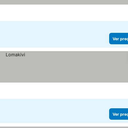
Ver pre
Ver pre