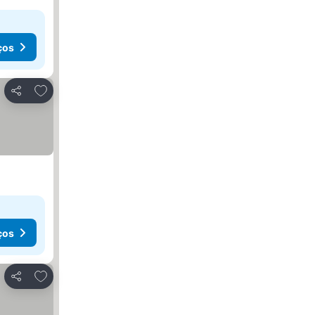
ços
Adicionar aos favoritos
Partilhar
ços
Adicionar aos favoritos
Partilhar