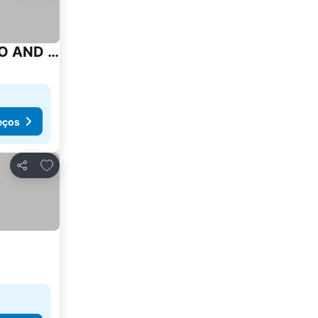
HOUSE VIRGEN DEL CARMEN AIR-CONDITIONED GARDENS SWIMMING POOL NEAR TOLEDO AND PUY DU FOU
eços
Adicionar aos favoritos
Partilhar