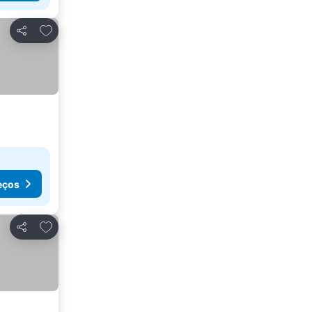
Adicionar aos favoritos
Partilhar
eços
Adicionar aos favoritos
Partilhar