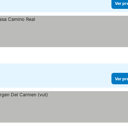
Ver pr
Ver pr