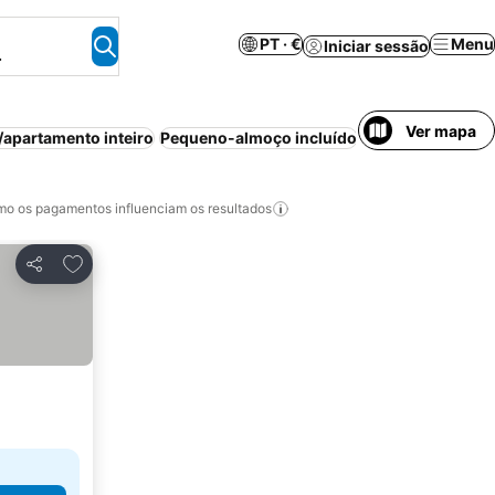
PT · €
Menu
Iniciar sessão
.
Ver mapa
apartamento inteiro
Pequeno-almoço incluído
o os pagamentos influenciam os resultados
Adicionar aos favoritos
Partilhar