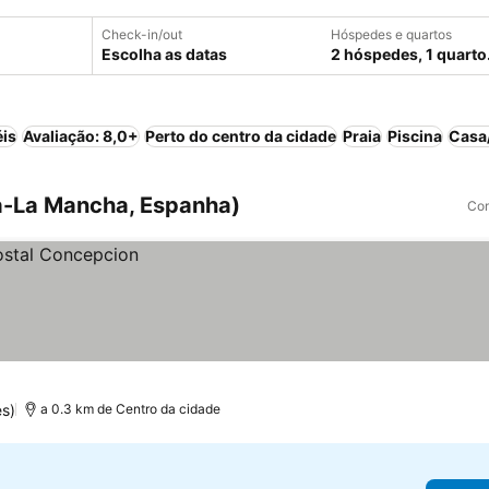
Check-in/out
Hóspedes e quartos
Escolha as datas
2 hóspedes, 1 quarto
éis
Avaliação: 8,0+
Perto do centro da cidade
Praia
Piscina
Casa/
a-La Mancha, Espanha)
Com
es)
a 0.3 km de Centro da cidade