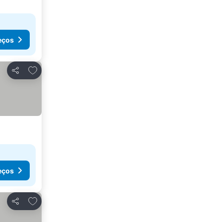
eços
Adicionar aos favoritos
Partilhar
eços
Adicionar aos favoritos
Partilhar