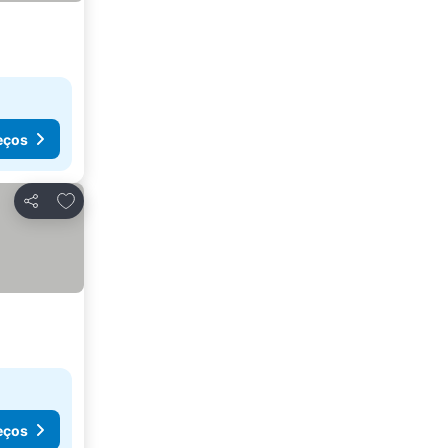
eços
Adicionar aos favoritos
Partilhar
eços