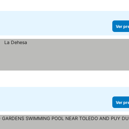
Ver pr
Ver pr