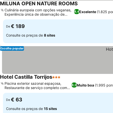
MILUNA OPEN NATURE ROOMS
Culinária europeia com opções veganas,
Excelente
(1.825 po
9,4
Experiência única de observação de
tempestades
€ 189
De
Consulte os preços de
8 sites
Escolha popular
Hotel Castilla Torrijos
3 Estrelas
Piscina exterior sazonal espaçosa,
Muito boa
(1.995 pon
8,0
Restaurante de serviço completo com
cozinha local
€ 63
De
Consulte os preços de
15 sites