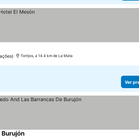
uações)
Torrijos, a 14.4 km de La Mata
Ver pr
 Burujón