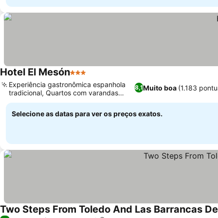
Hotel El Mesón
3 Estrelas
Experiência gastronômica espanhola
Muito boa
(1.183 pont
8,1
tradicional, Quartos com varandas
privativas
Selecione as datas para ver os preços exatos.
Two Steps From Toledo And Las Barrancas De