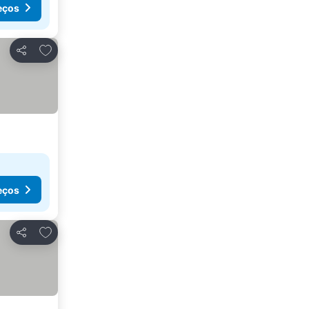
eços
Adicionar aos favoritos
Partilhar
eços
Adicionar aos favoritos
Partilhar