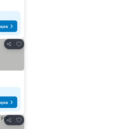
eços
Adicionar aos favoritos
Partilhar
eços
Adicionar aos favoritos
Partilhar