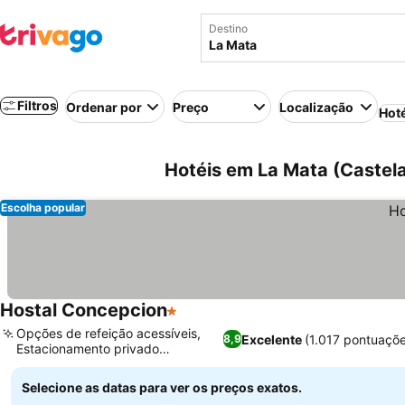
Destino
Filtros
Ordenar por
Preço
Localização
Hot
Hotéis em La Mata (Castel
Escolha popular
Hostal Concepcion
1 Estrelas
Opções de refeição acessíveis,
Excelente
(1.017 pontuaçõ
8,9
Estacionamento privado
conveniente
Selecione as datas para ver os preços exatos.