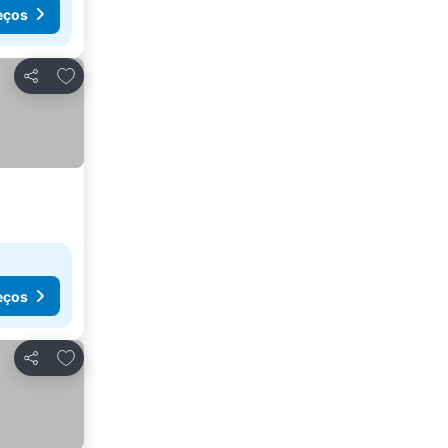
eços
Adicionar aos favoritos
Partilhar
eços
Adicionar aos favoritos
Partilhar