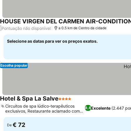
Pontuação não disponível
/
a 0.5 km de Centro da cidade
Selecione as datas para ver os preços exatos.
Escolha popular
Hotel & Spa La Salve
4 Estrelas
Circuitos de spa lúdico-terapêuticos
Excelente
(2.447 po
8,8
exclusivos, Restaurante aclamado com
pratos únicos
€ 72
De