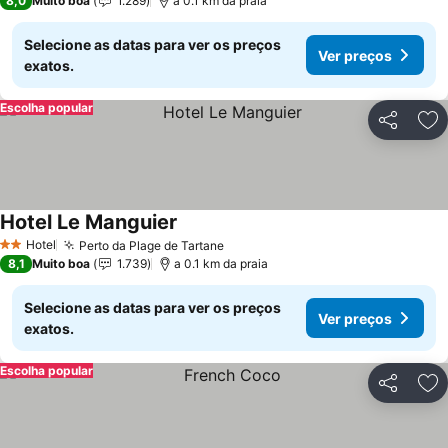
8,0
Muito boa
1.289
a 0.1 km da praia
Selecione as datas para ver os preços
Ver preços
exatos.
Escolha popular
Partilhar
Ad
Hotel Le Manguier
Hotel
Perto da Plage de Tartane
2 Estrelas
8,1
Muito boa
1.739
a 0.1 km da praia
Selecione as datas para ver os preços
Ver preços
exatos.
Escolha popular
Partilhar
Ad