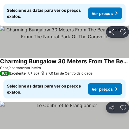
Selecione as datas para ver os preços
Ver preços
exatos.
Partilhar
Ad
Charming Bungalow 30 Meters From The Beach, 800 M From The Natural Park Of The Caravelle
Casa/apartamento inteiro
9,5
Excelente
80
a 7.0 km de Centro da cidade
Selecione as datas para ver os preços
Ver preços
exatos.
Partilhar
Ad