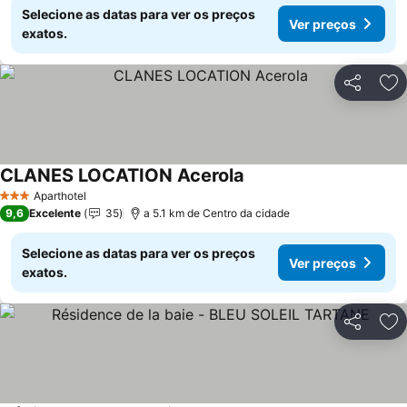
Selecione as datas para ver os preços
Ver preços
exatos.
Partilhar
Ad
CLANES LOCATION Acerola
Aparthotel
3 Estrelas
9,6
Excelente
35
a 5.1 km de Centro da cidade
Selecione as datas para ver os preços
Ver preços
exatos.
Partilhar
Ad