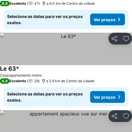
8,8
Excelente
47
a 6.0 km de Centro da cidade
Selecione as datas para ver os preços
Ver preços
exatos.
Partilhar
Ad
Le 63*
Casa/apartamento inteiro
8,8
Excelente
29
a 5.9 km de Centro da cidade
Selecione as datas para ver os preços
Ver preços
exatos.
Partilhar
Ad