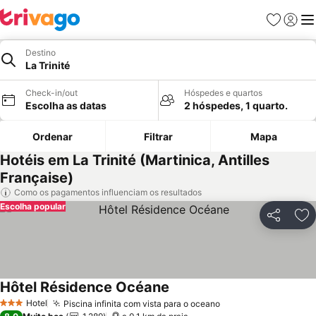
Favoritos
Iniciar
Me
Destino
La Trinité
Check-in/out
Hóspedes e quartos
Escolha as datas
2 hóspedes, 1 quarto.
Ordenar
Filtrar
Mapa
Hotéis em La Trinité (Martinica, Antilles
Française)
Como os pagamentos influenciam os resultados
Escolha popular
Partilhar
Ad
Hôtel Résidence Océane
Hotel
Piscina infinita com vista para o oceano
3 Estrelas