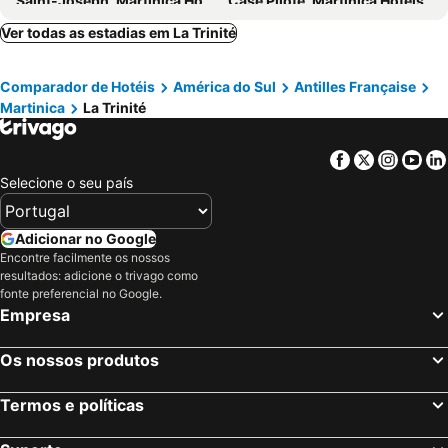
Saint-Joseph, Martinica Hotéis
Case Pilote, Martinica Hotéis
Pointe Michel, Hotéis
Rosalie, Hotéis
Ver todas as estadias em La Trinité
Roseau, Hotéis
Marigot, Hotéis
Comparador de Hotéis
América do Sul
Antilles Française
Les Trois-Îlets, Martinica Hotéis
Gros Islet, Hotéis
Martinica
La Trinité
Castries, Hotéis
Soufriere, Hotéis
Sainte Luce, Martinica Hotéis
Fort de France, Martinica Hotéis
Facebook
Twitter
Insta
Yo
Sainte Anne, Martinica Hotéis
Cap Estate, Hotéis
Selecione o seu país
Le Francois, Martinica Hotéis
Le Gosier, Guadalupe Hotéis
Simpson Bay, Saint-Martin Hotéis
Gustavia, Ilha Saint Barthélemy Hotéis
Adicionar no Google
Encontre facilmente os nossos
Deshaies, Guadalupe Hotéis
Sainte Anne, Guadalupe Hotéis
resultados: adicione o trivago como
Saint Francois, Guadalupe Hotéis
fonte preferencial no Google.
Empresa
Os nossos produtos
Termos e políticas