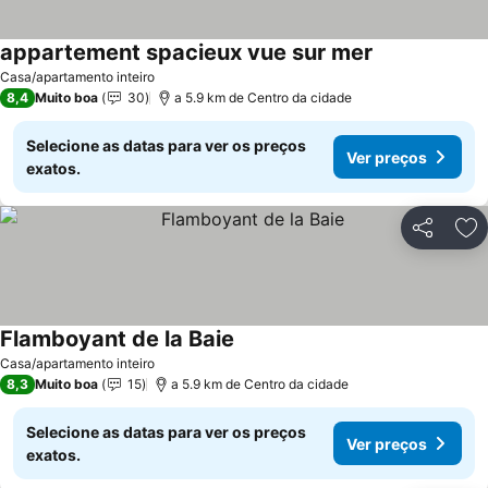
appartement spacieux vue sur mer
Casa/apartamento inteiro
8,4
Muito boa
30
a 5.9 km de Centro da cidade
Selecione as datas para ver os preços
Ver preços
exatos.
Partilhar
Ad
Flamboyant de la Baie
Casa/apartamento inteiro
8,3
Muito boa
15
a 5.9 km de Centro da cidade
Selecione as datas para ver os preços
Ver preços
exatos.