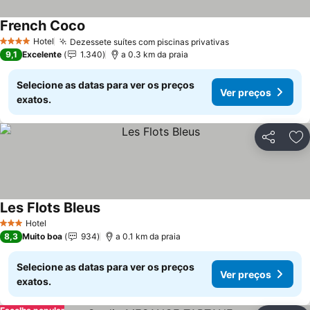
French Coco
Hotel
Dezessete suítes com piscinas privativas
4 Estrelas
9,1
Excelente
1.340
a 0.3 km da praia
Selecione as datas para ver os preços
Ver preços
exatos.
Partilhar
Ad
Les Flots Bleus
Hotel
3 Estrelas
8,3
Muito boa
934
a 0.1 km da praia
Selecione as datas para ver os preços
Ver preços
exatos.