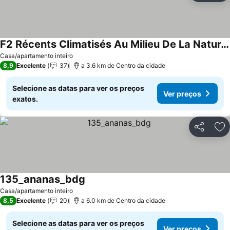
F2 Récents Climatisés Au Milieu De La Nature Tropicale
Casa/apartamento inteiro
8,9
Excelente
37
a 3.6 km de Centro da cidade
Selecione as datas para ver os preços
Ver preços
exatos.
Partilhar
Ad
135_ananas_bdg
Casa/apartamento inteiro
8,5
Excelente
20
a 6.0 km de Centro da cidade
Selecione as datas para ver os preços
Ver preços