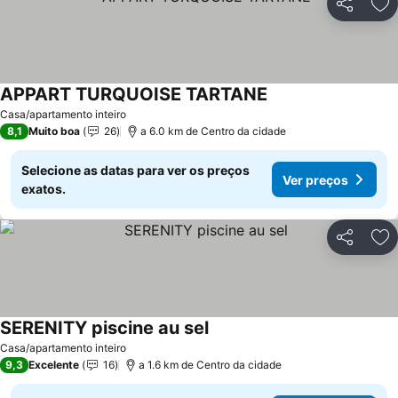
Partilhar
Ad
APPART TURQUOISE TARTANE
Casa/apartamento inteiro
8,1
Muito boa
26
a 6.0 km de Centro da cidade
Selecione as datas para ver os preços
Ver preços
exatos.
Partilhar
Ad
SERENITY piscine au sel
Casa/apartamento inteiro
9,3
Excelente
16
a 1.6 km de Centro da cidade