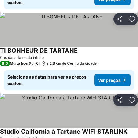
exatos.
Partilhar
Ad
TI BONHEUR DE TARTANE
Casa/apartamento inteiro
8,0
Muito boa
6
a 2.8 km de Centro da cidade
Selecione as datas para ver os preços
Ver preços
exatos.
Partilhar
Ad
Studio California à Tartane WIFI STARLINK