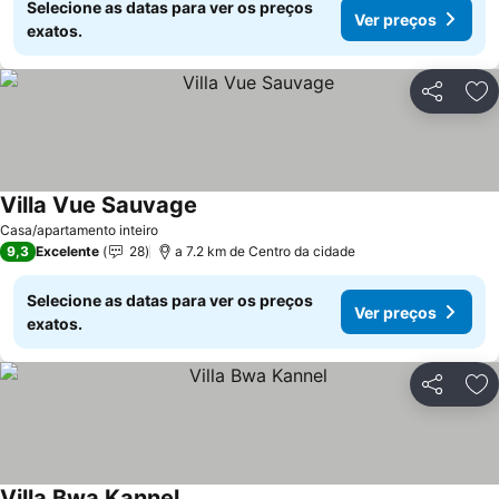
Selecione as datas para ver os preços
Ver preços
exatos.
Partilhar
Ad
Villa Vue Sauvage
Casa/apartamento inteiro
9,3
Excelente
28
a 7.2 km de Centro da cidade
Selecione as datas para ver os preços
Ver preços
exatos.
Partilhar
Ad
Villa Bwa Kannel