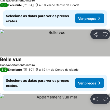
Casa/apartamento inteiro
9,3
Excelente
34
a 6.0 km de Centro da cidade
Selecione as datas para ver os preços
Ver preços
exatos.
Partilhar
Ad
Belle vue
Casa/apartamento inteiro
8,9
Excelente
30
a 1.9 km de Centro da cidade
Selecione as datas para ver os preços
Ver preços
exatos.
Partilhar
Ad