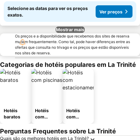
Selecione as datas para ver os preços
Ver preços
exatos.
Mostrar mais
Os preços e a disponibilidade que recebemos dos sites de reserva
mudam frequentemente. Como tal, pode haver diferenças entre as
ofertas que consulta no trivago e os preços que estão disponíveis
nos sites de reserva.
Categorias de hotéis populares em La Trinité
Hotéis
Hotéis
Hotéis
baratos
com
com
piscinas
estaciona
mento
Perguntas Frequentes sobre La Trinité
Quais são os melhores hotéis em La Trinité?