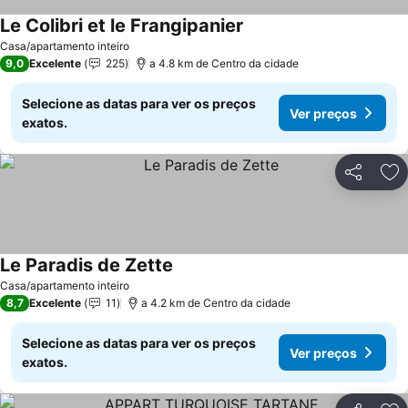
Le Colibri et le Frangipanier
Casa/apartamento inteiro
9,0
Excelente
225
a 4.8 km de Centro da cidade
Selecione as datas para ver os preços
Ver preços
exatos.
Partilhar
Ad
Le Paradis de Zette
Casa/apartamento inteiro
8,7
Excelente
11
a 4.2 km de Centro da cidade
Selecione as datas para ver os preços
Ver preços
exatos.