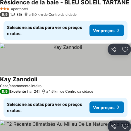
Résidence de la baie - BLEU SOLEIL TARTANE
Aparthotel
3 Estrelas
5,9
35
a 6.0 km de Centro da cidade
Selecione as datas para ver os preços
Ver preços
exatos.
Partilhar
Ad
Kay Zanndoli
Casa/apartamento inteiro
8,9
Excelente
24
a 1.6 km de Centro da cidade
Selecione as datas para ver os preços
Ver preços
exatos.
Partilhar
Ad