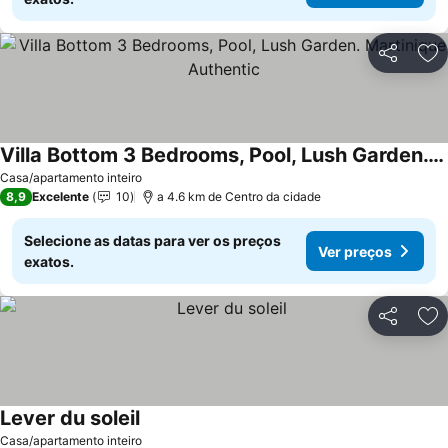
Partilhar
Ad
Villa Bottom 3 Bedrooms, Pool, Lush Garden. Martinique Authentic
Casa/apartamento inteiro
8,9
Excelente
10
a 4.6 km de Centro da cidade
Selecione as datas para ver os preços
Ver preços
exatos.
Partilhar
Ad
Lever du soleil
Casa/apartamento inteiro