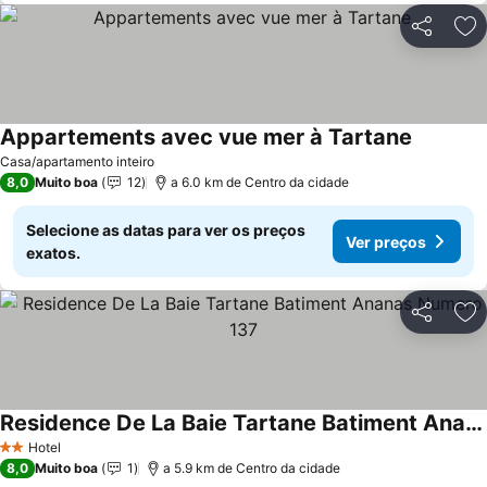
Partilhar
Ad
Appartements avec vue mer à Tartane
Casa/apartamento inteiro
8,0
Muito boa
12
a 6.0 km de Centro da cidade
Selecione as datas para ver os preços
Ver preços
exatos.
Partilhar
Ad
Residence De La Baie Tartane Batiment Ananas Numero 137
Hotel
2 Estrelas
8,0
Muito boa
1
a 5.9 km de Centro da cidade