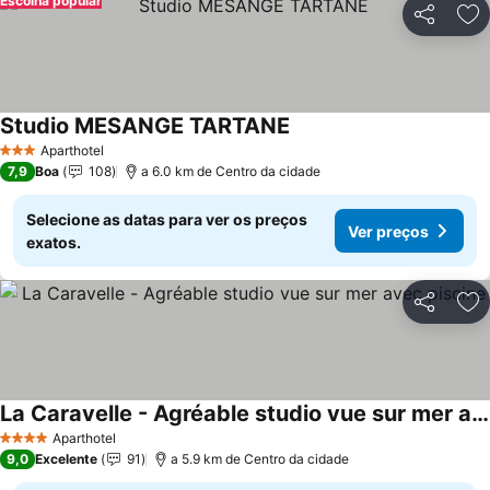
Escolha popular
Partilhar
Ad
Studio MESANGE TARTANE
Aparthotel
3 Estrelas
7,9
Boa
108
a 6.0 km de Centro da cidade
Selecione as datas para ver os preços
Ver preços
exatos.
Partilhar
Ad
La Caravelle - Agréable studio vue sur mer avec piscine
Aparthotel
4 Estrelas
9,0
Excelente
91
a 5.9 km de Centro da cidade