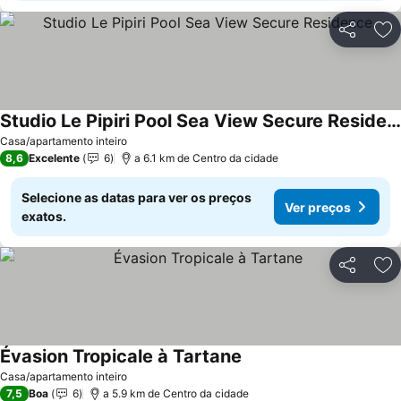
Partilhar
Ad
Studio Le Pipiri Pool Sea View Secure Residence
Casa/apartamento inteiro
8,6
Excelente
6
a 6.1 km de Centro da cidade
Selecione as datas para ver os preços
Ver preços
exatos.
Partilhar
Ad
Évasion Tropicale à Tartane
Casa/apartamento inteiro
7,5
Boa
6
a 5.9 km de Centro da cidade