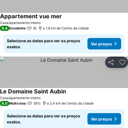
Appartement vue mer
Casa/apartamento inteiro
8,8
Excelente
9
a 1.6 km de Centro da cidade
Selecione as datas para ver os preços
Ver preços
exatos.
Partilhar
Ad
Le Domaine Saint Aubin
Casa/apartamento inteiro
8,0
Muito boa
591
a 2.4 km de Centro da cidade
Selecione as datas para ver os preços
Ver preços
exatos.