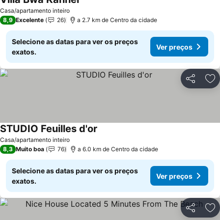
Casa/apartamento inteiro
8,9
Excelente
26
a 2.7 km de Centro da cidade
Selecione as datas para ver os preços
Ver preços
exatos.
Partilhar
Ad
STUDIO Feuilles d'or
Casa/apartamento inteiro
8,3
Muito boa
76
a 6.0 km de Centro da cidade
Selecione as datas para ver os preços
Ver preços
exatos.
Partilhar
Ad