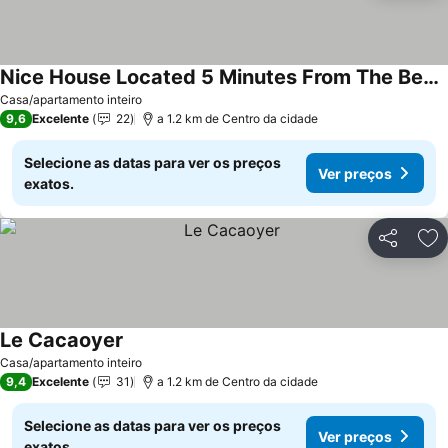
Nice House Located 5 Minutes From The Beach
Casa/apartamento inteiro
9,6
Excelente
22
a 1.2 km de Centro da cidade
Selecione as datas para ver os preços
Ver preços
exatos.
Partilhar
Ad
Le Cacaoyer
Casa/apartamento inteiro
9,4
Excelente
31
a 1.2 km de Centro da cidade
Selecione as datas para ver os preços
Ver preços
exatos.