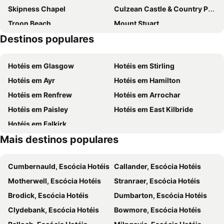
Skipness Chapel
Culzean Castle & Country Park
Troon Beach
Mount Stuart
Destinos populares
Ayr Beach
Royal Troon Golf Club
Mull of Kintyre Music Festival
Prestwick Beach
Hotéis em Glasgow
Hotéis em Stirling
Troon Bowling Club
Hotéis em Ayr
Hotéis em Hamilton
Hotéis em Renfrew
Hotéis em Arrochar
Hotéis em Paisley
Hotéis em East Kilbride
Hotéis em Falkirk
Mais destinos populares
Cumbernauld, Escócia Hotéis
Callander, Escócia Hotéis
Motherwell, Escócia Hotéis
Stranraer, Escócia Hotéis
Brodick, Escócia Hotéis
Dumbarton, Escócia Hotéis
Clydebank, Escócia Hotéis
Bowmore, Escócia Hotéis