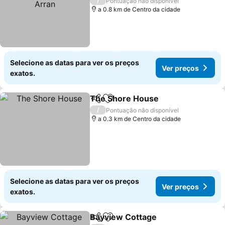
Ver preços
/
Pontuação não disponível
a 0.8 km de Centro da cidade
Selecione as datas para ver os preços
Ver preços
exatos.
The Shore House
Partilhar
Adicionar aos favoritos
Ver preç
/
Pontuação não disponível
a 0.3 km de Centro da cidade
Selecione as datas para ver os preços
Ver preços
exatos.
Bayview Cottage
Partilhar
Adicionar aos favoritos
Ver preç