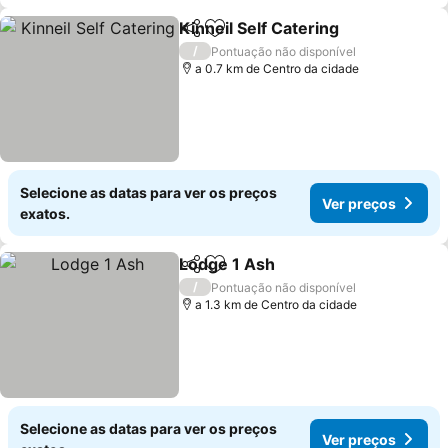
Kinneil Self Catering
Partilhar
Adicionar aos favoritos
Ver p
/
Pontuação não disponível
a 0.7 km de Centro da cidade
Selecione as datas para ver os preços
Ver preços
exatos.
Lodge 1 Ash
Partilhar
Adicionar aos favoritos
Ver preços
/
Pontuação não disponível
a 1.3 km de Centro da cidade
Selecione as datas para ver os preços
Ver preços