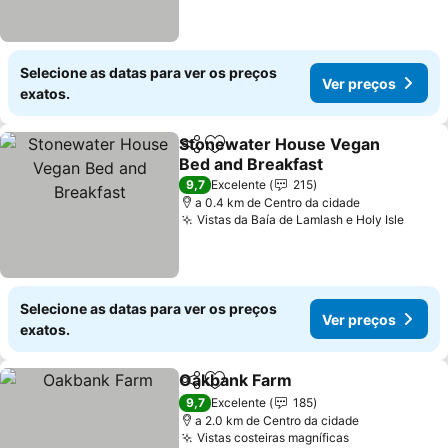
Selecione as datas para ver os preços
Ver preços
exatos.
Stonewater House Vegan
Partilhar
Adicionar aos favoritos
Bed and Breakfast
Ver preços
9,7
Excelente
215
a 0.4 km de Centro da cidade
Vistas da Baía de Lamlash e Holy Isle
Ver p
Selecione as datas para ver os preços
Ver preços
exatos.
Oakbank Farm
Partilhar
Adicionar aos favoritos
Ver preços
9,7
Excelente
185
a 2.0 km de Centro da cidade
Vistas costeiras magníficas
Ver preços