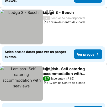
exatos.
Lodge 3 - Beech
Partilhar
Adicionar aos favoritos
Ver preço
/
Pontuação não disponível
a 1.3 km de Centro da cidade
Selecione as datas para ver os preços
Ver preços
exatos.
Lamlash- Self catering
Partilhar
Adicionar aos favoritos
accommodation with
seaviews
Ver preços
9,7
Excelente
89
a 1.2 km de Centro da cidade