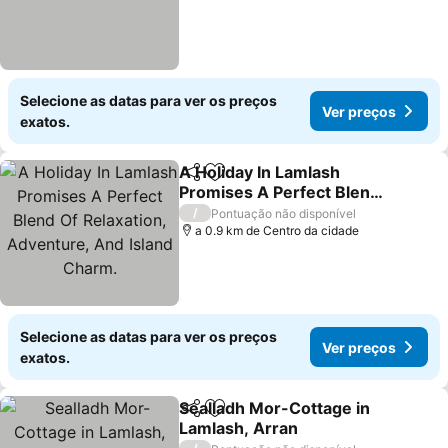
Selecione as datas para ver os preços
Ver preços
exatos.
A Holiday In Lamlash
Partilhar
Adicionar aos favoritos
Promises A Perfect Blend
Of Relaxation, Adventure,
Ver preços
/
Pontuação não disponível
And Island Charm.
a 0.9 km de Centro da cidade
Selecione as datas para ver os preços
Ver preços
exatos.
Sealladh Mor-Cottage in
Partilhar
Adicionar aos favoritos
Lamlash, Arran