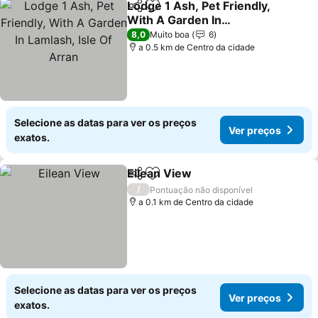
Lodge 1 Ash, Pet Friendly,
Partilhar
Adicionar aos favoritos
With A Garden In
Lamlash, Isle Of Arran
Ver preços
8,0
Muito boa
6
a 0.5 km de Centro da cidade
Selecione as datas para ver os preços
Ver preços
exatos.
Eilean View
Partilhar
Adicionar aos favoritos
Ver preços
/
Pontuação não disponível
a 0.1 km de Centro da cidade
Selecione as datas para ver os preços
Ver preços
exatos.