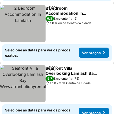
2 Bedroom
Partilhar
Adicionar aos favoritos
Accommodation In
Lamlash
Ver preços
9,8
Excelente
6
a 0.6 km de Centro da cidade
Selecione as datas para ver os preços
Ver preços
exatos.
Seafront Villa
Partilhar
Adicionar aos favoritos
Overlooking Lamlash Bay
Www.arranholidayrentals
Ver preços
9,7
Excelente
75
.co.uk
a 1.8 km de Centro da cidade
Selecione as datas para ver os preços
Ver preços