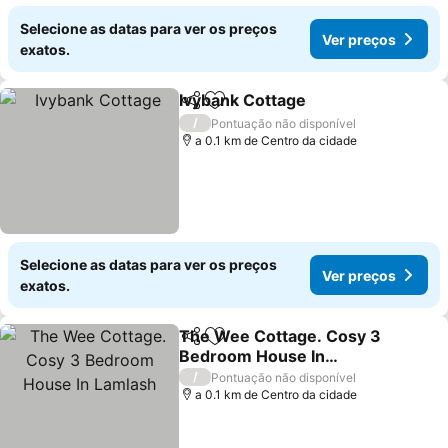
Selecione as datas para ver os preços
Ver preços
exatos.
Ivybank Cottage
Partilhar
Adicionar aos favoritos
Ver preço
/
Pontuação não disponível
a 0.1 km de Centro da cidade
Selecione as datas para ver os preços
Ver preços
exatos.
The Wee Cottage. Cosy 3
Partilhar
Adicionar aos favoritos
Bedroom House In
Lamlash
Ver preços
/
Pontuação não disponível
a 0.1 km de Centro da cidade