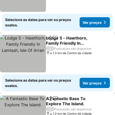
Selecione as datas para ver os preços
Ver preços
exatos.
Lodge 5 - Hawthorn,
Partilhar
Adicionar aos favoritos
Family Friendly In
Lamlash, Isle Of Arran
Ver preços
/
Pontuação não disponível
a 1.3 km de Centro da cidade
Selecione as datas para ver os preços
Ver preços
exatos.
A Fantastic Base To
Partilhar
Adicionar aos favoritos
Explore The Island.
Ver preços
/
Pontuação não disponível
a 1.0 km de Centro da cidade