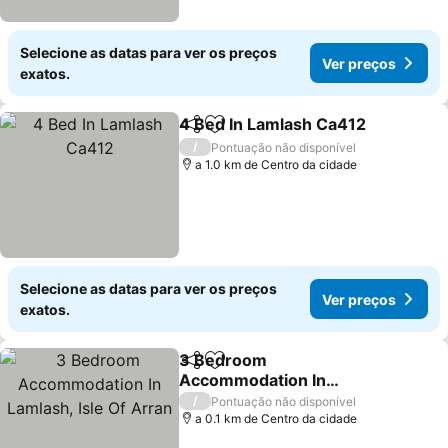
Selecione as datas para ver os preços
Ver preços
exatos.
4 Bed In Lamlash Ca412
Partilhar
Adicionar aos favoritos
Ve
/
Pontuação não disponível
a 1.0 km de Centro da cidade
Selecione as datas para ver os preços
Ver preços
exatos.
3 Bedroom
Partilhar
Adicionar aos favoritos
Accommodation In
Lamlash, Isle Of Arran
Ver preços
/
Pontuação não disponível
a 0.1 km de Centro da cidade