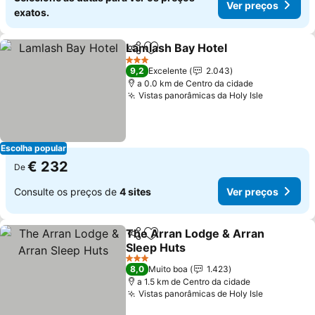
Ver preços
exatos.
Lamlash Bay Hotel
Partilhar
Adicionar aos favoritos
Ver pre
3 Estrelas
9,2
Excelente
2.043
a 0.0 km de Centro da cidade
Vistas panorâmicas da Holy Isle
Ver preço
Escolha popular
€ 232
De
Consulte os preços de
4 sites
Ver preços
The Arran Lodge & Arran
Partilhar
Adicionar aos favoritos
Sleep Huts
Ver preços
3 Estrelas
8,0
Muito boa
1.423
a 1.5 km de Centro da cidade
Vistas panorâmicas de Holy Isle
Ver preço