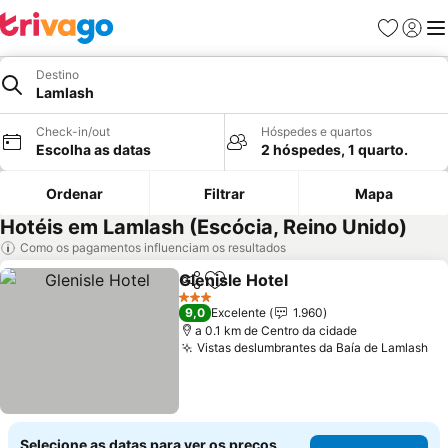
Favoritos
Iniciar
Me
Destino
Lamlash
Check-in/out
Hóspedes e quartos
Escolha as datas
2 hóspedes, 1 quarto.
Ordenar
Filtrar
Mapa
Hotéis em Lamlash (Escócia, Reino Unido)
Como os pagamentos influenciam os resultados
Glenisle Hotel
Partilhar
Adicionar aos favoritos
Ver preços
3 Estrelas
9,0
Excelente
1.960
a 0.1 km de Centro da cidade
Vistas deslumbrantes da Baía de Lamlash
Ve
Selecione as datas para ver os preços