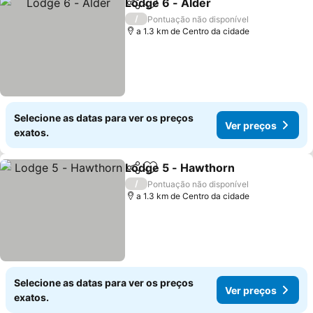
Lodge 6 - Alder
Partilhar
Adicionar aos favoritos
Ver preços
/
Pontuação não disponível
a 1.3 km de Centro da cidade
Selecione as datas para ver os preços
Ver preços
exatos.
Lodge 5 - Hawthorn
Partilhar
Adicionar aos favoritos
Ver p
/
Pontuação não disponível
a 1.3 km de Centro da cidade
Selecione as datas para ver os preços
Ver preços
exatos.