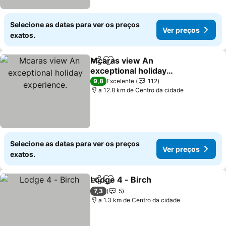
Selecione as datas para ver os preços
Ver preços
exatos.
Mcaras view An
Partilhar
Adicionar aos favoritos
exceptional holiday
experience.
Ver preços
9,8
Excelente
112
a 12.8 km de Centro da cidade
Selecione as datas para ver os preços
Ver preços
exatos.
Lodge 4 - Birch
Partilhar
Adicionar aos favoritos
Ver preços
7,3
5
a 1.3 km de Centro da cidade