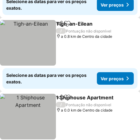
Selecione as datas para ver os preços
Ver preços
exatos.
Tigh-an-Eilean
Partilhar
Adicionar aos favoritos
Ver preços
/
Pontuação não disponível
a 0.8 km de Centro da cidade
Selecione as datas para ver os preços
Ver preços
exatos.
1 Shiphouse Apartment
Partilhar
Adicionar aos favoritos
Ve
/
Pontuação não disponível
a 0.0 km de Centro da cidade