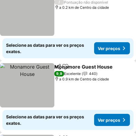
/
Pontuação não disponível
a 0.2 km de Centro da cidade
Selecione as datas para ver os preços
Ver preços
exatos.
Monamore Guest House
Partilhar
Adicionar aos favoritos
V
9,9
Excelente
440
a 0.9 km de Centro da cidade
Selecione as datas para ver os preços
Ver preços
exatos.