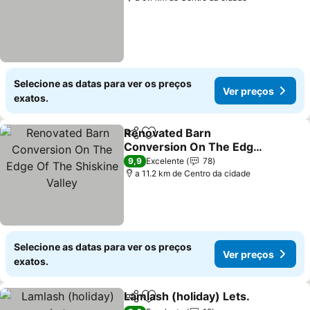
Selecione as datas para ver os preços
Ver preços
exatos.
Renovated Barn
Partilhar
Adicionar aos favoritos
Conversion On The Edge
Of The Shiskine Valley
Ver preços
9,9
Excelente
78
a 11.2 km de Centro da cidade
Selecione as datas para ver os preços
Ver preços
exatos.
Lamlash (holiday) Lets.
Partilhar
Adicionar aos favoritos
Ve