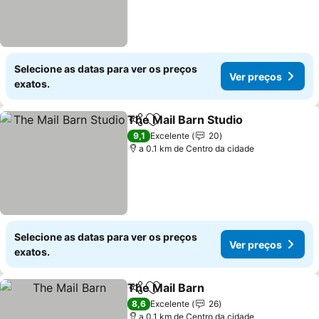
Selecione as datas para ver os preços
Ver preços
exatos.
The Mail Barn Studio
Partilhar
Adicionar aos favoritos
Ver p
9,1
Excelente
20
a 0.1 km de Centro da cidade
Selecione as datas para ver os preços
Ver preços
exatos.
The Mail Barn
Partilhar
Adicionar aos favoritos
Ver preços
8,6
Excelente
26
a 0.1 km de Centro da cidade