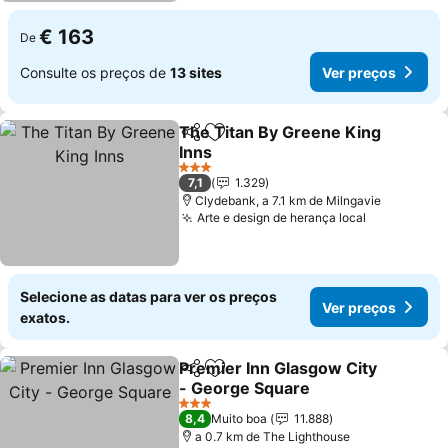
€ 163
De
Consulte os preços de
13 sites
Ver preços
The Titan By Greene King
Partilhar
Adicionar aos favoritos
Inns
3 Estrelas
7,1
1.329
Clydebank, a 7.1 km de Milngavie
Arte e design de herança local
Selecione as datas para ver os preços
Ver preços
exatos.
Premier Inn Glasgow City
Partilhar
Adicionar aos favoritos
- George Square
3 Estrelas
8,4
Muito boa
11.888
a 0.7 km de The Lighthouse