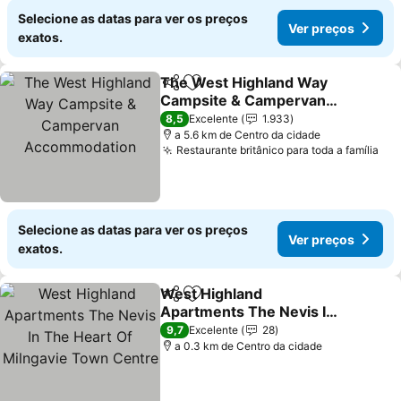
Selecione as datas para ver os preços
Ver preços
exatos.
The West Highland Way
Partilhar
Adicionar aos favoritos
Campsite & Campervan
Accommodation
8,5
Excelente
1.933
a 5.6 km de Centro da cidade
Restaurante britânico para toda a família
Selecione as datas para ver os preços
Ver preços
exatos.
West Highland
Partilhar
Adicionar aos favoritos
Apartments The Nevis In
The Heart Of Milngavie
9,7
Excelente
28
Town Centre
a 0.3 km de Centro da cidade