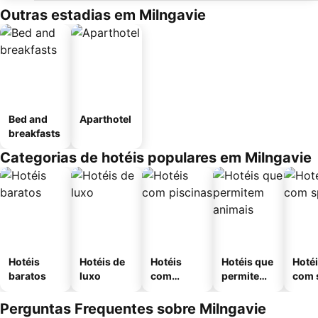
Outras estadias em Milngavie
Bed and
Aparthotel
breakfasts
Categorias de hotéis populares em Milngavie
Hotéis
Hotéis de
Hotéis
Hotéis que
Hoté
baratos
luxo
com
permitem
com 
piscinas
animais
Perguntas Frequentes sobre Milngavie