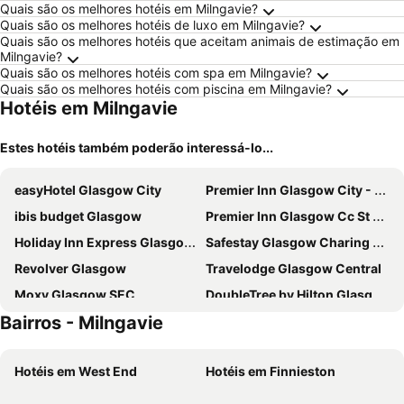
Quais são os melhores hotéis em Milngavie?
Quais são os melhores hotéis de luxo em Milngavie?
Quais são os melhores hotéis que aceitam animais de estimação em
Milngavie?
Quais são os melhores hotéis com spa em Milngavie?
Quais são os melhores hotéis com piscina em Milngavie?
Hotéis em Milngavie
Estes hotéis também poderão interessá-lo...
easyHotel Glasgow City
Premier Inn Glasgow City - George Square
ibis budget Glasgow
Premier Inn Glasgow Cc St Enoch Square
Holiday Inn Express Glasgow - City Ctr Riverside By Ihg
Safestay Glasgow Charing Cross
Revolver Glasgow
Travelodge Glasgow Central
Moxy Glasgow SEC
DoubleTree by Hilton Glasgow Central
Bairros - Milngavie
Travelodge Glasgow Queen Street
Premier Inn Glasgow City Centre South
Holiday Inn Glasgow Airport by IHG
citizenM Glasgow
Hotéis em West End
Hotéis em Finnieston
Point A Hotel Glasgow
Premier Inn Glasgow City Centre Buchanan Galleries Hotel
ibis Styles Glasgow Central
YOTEL Glasgow