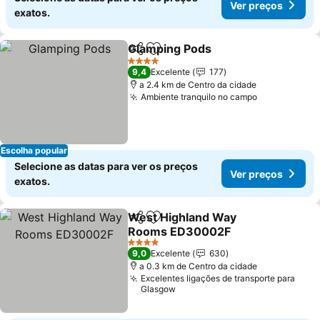
Ver preços
exatos.
Glamping Pods
Partilhar
Adicionar aos favoritos
4 Estrelas
9,4
Excelente
177
a 2.4 km de Centro da cidade
Ambiente tranquilo no campo
Escolha popular
Selecione as datas para ver os preços
Ver preços
exatos.
West Highland Way
Partilhar
Adicionar aos favoritos
Rooms ED30002F
4 Estrelas
9,0
Excelente
630
a 0.3 km de Centro da cidade
Excelentes ligações de transporte para
Glasgow