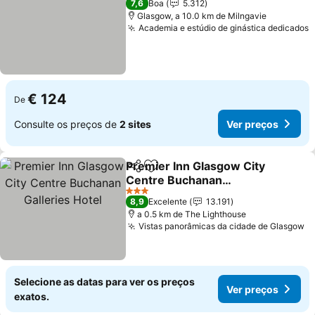
7,6
Boa
5.312
Glasgow, a 10.0 km de Milngavie
Academia e estúdio de ginástica dedicados
€ 124
De
Consulte os preços de
2 sites
Ver preços
Premier Inn Glasgow City
Partilhar
Adicionar aos favoritos
Centre Buchanan
Galleries Hotel
3 Estrelas
8,9
Excelente
13.191
a 0.5 km de The Lighthouse
Vistas panorâmicas da cidade de Glasgow
Selecione as datas para ver os preços
Ver preços
exatos.