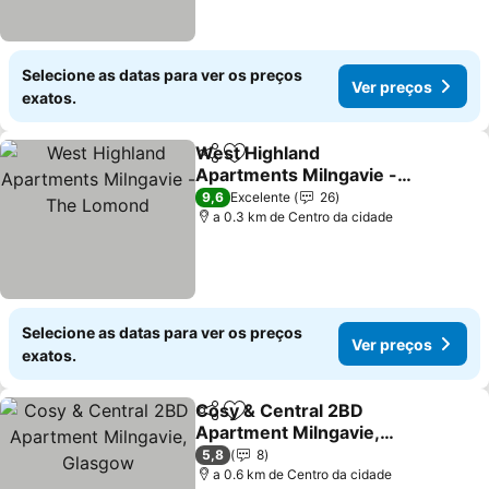
Selecione as datas para ver os preços
Ver preços
exatos.
West Highland
Partilhar
Adicionar aos favoritos
Apartments Milngavie -
The Lomond
9,6
Excelente
26
a 0.3 km de Centro da cidade
Selecione as datas para ver os preços
Ver preços
exatos.
Cosy & Central 2BD
Partilhar
Adicionar aos favoritos
Apartment Milngavie,
Glasgow
5,8
8
a 0.6 km de Centro da cidade