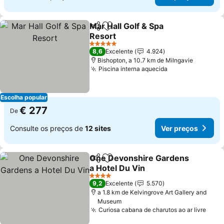
Mar Hall Golf & Spa
Partilhar
Adicionar aos favoritos
Resort
5 Estrelas
8,6
Excelente
4.924
Bishopton, a 10.7 km de Milngavie
Piscina interna aquecida
Escolha popular
€ 277
De
Consulte os preços de
12 sites
Ver preços
One Devonshire Gardens
Partilhar
Adicionar aos favoritos
a Hotel Du Vin
4 Estrelas
9,2
Excelente
5.570
a 1.8 km de Kelvingrove Art Gallery and
Museum
Curiosa cabana de charutos ao ar livre