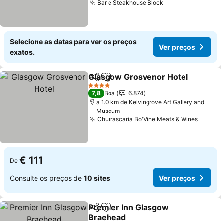
Bar e Steakhouse Block
Selecione as datas para ver os preços
Ver preços
exatos.
Glasgow Grosvenor Hotel
Partilhar
Adicionar aos favoritos
4 Estrelas
7,8
Boa
6.874
a 1.0 km de Kelvingrove Art Gallery and
Museum
Churrascaria Bo'Vine Meats & Wines
€ 111
De
Consulte os preços de
10 sites
Ver preços
Premier Inn Glasgow
Partilhar
Adicionar aos favoritos
Braehead