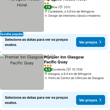
Partilhar
Adicionar aos favoritos
2 Estrelas
7,9
Boa
331
Clydebank, a 5.9 km de Milngavie
Design de interiores clássico moderno
Escolha popular
Selecione as datas para ver os preços
Ver preços
exatos.
Premier Inn Glasgow
Partilhar
Adicionar aos favoritos
Pacific Quay
3 Estrelas
8,9
Excelente
10.709
Glasgow, a 9.4 km de Milngavie
Perto do Centro de Ciências de Glasgow
Selecione as datas para ver os preços
Ver preços
exatos.