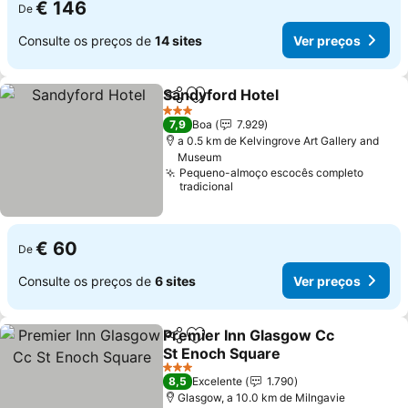
€ 146
De
Consulte os preços de
14 sites
Ver preços
Sandyford Hotel
Partilhar
Adicionar aos favoritos
3 Estrelas
7,9
Boa
7.929
a 0.5 km de Kelvingrove Art Gallery and
Museum
Pequeno-almoço escocês completo
tradicional
€ 60
De
Consulte os preços de
6 sites
Ver preços
Premier Inn Glasgow Cc
Partilhar
Adicionar aos favoritos
St Enoch Square
3 Estrelas
8,5
Excelente
1.790
Glasgow, a 10.0 km de Milngavie