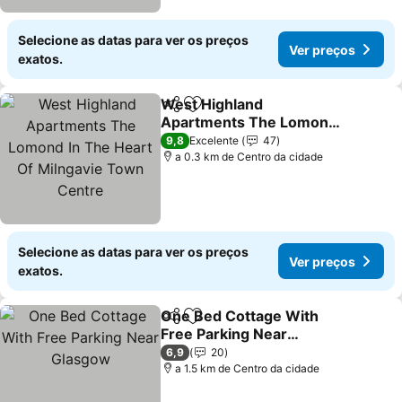
Selecione as datas para ver os preços
Ver preços
exatos.
West Highland
Partilhar
Adicionar aos favoritos
Apartments The Lomond
In The Heart Of Milngavie
9,8
Excelente
47
Town Centre
a 0.3 km de Centro da cidade
Selecione as datas para ver os preços
Ver preços
exatos.
One Bed Cottage With
Partilhar
Adicionar aos favoritos
Free Parking Near
Glasgow
6,9
20
a 1.5 km de Centro da cidade