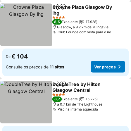
Crowne Plaza Glasgow By
Partilhar
Adicionar aos favoritos
Ihg
4 Estrelas
8,5
Excelente
17.928
Glasgow, a 9.2 km de Milngavie
Club Lounge com vista para o rio
€ 104
De
Consulte os preços de
11 sites
Ver preços
DoubleTree by Hilton
Partilhar
Adicionar aos favoritos
Glasgow Central
4 Estrelas
8,7
Excelente
15.225
a 0.7 km de The Lighthouse
Piscina interna aquecida