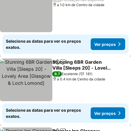
a 1.0 km de Centro da cidade
Selecione as datas para ver os preços
Ver preços
exatos.
Stunning 6BR Garden
Partilhar
Adicionar aos favoritos
Villa [Sleeps 20] - Lovely
Area [Glasgow & Loch
9,7
Excelente
181
Lomond]
a 0.4 km de Centro da cidade
Selecione as datas para ver os preços
Ver preços
exatos.