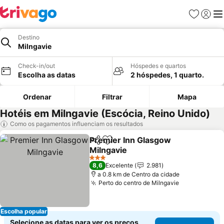
Favoritos
Iniciar
Me
Destino
Milngavie
Check-in/out
Hóspedes e quartos
Escolha as datas
2 hóspedes, 1 quarto.
Ordenar
Filtrar
Mapa
Hotéis em Milngavie (Escócia, Reino Unido)
Como os pagamentos influenciam os resultados
Premier Inn Glasgow
Partilhar
Adicionar aos favoritos
Milngavie
3 Estrelas
8,6
Excelente
2.981
a 0.8 km de Centro da cidade
Perto do centro de Milngavie
Escolha popular
Selecione as datas para ver os preços