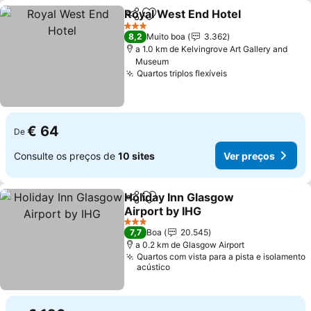
Royal West End Hotel
Partilhar
Adicionar aos favoritos
3 Estrelas
8,2
Muito boa
3.362
a 1.0 km de Kelvingrove Art Gallery and
Museum
Quartos triplos flexíveis
€ 64
De
Consulte os preços de
10 sites
Ver preços
Holiday Inn Glasgow
Partilhar
Adicionar aos favoritos
Airport by IHG
3 Estrelas
7,7
Boa
20.545
a 0.2 km de Glasgow Airport
Quartos com vista para a pista e isolamento
acústico