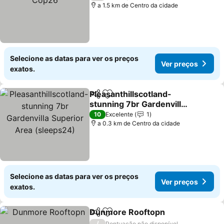
a 1.5 km de Centro da cidade
Selecione as datas para ver os preços
Ver preços
exatos.
Pleasanthillscotland-
Partilhar
Adicionar aos favoritos
stunning 7br Gardenvilla
Superior Area (sleeps24)
10
Excelente
1
a 0.3 km de Centro da cidade
Selecione as datas para ver os preços
Ver preços
exatos.
Dunmore Rooftopn
Partilhar
Adicionar aos favoritos
/
Pontuação não disponível