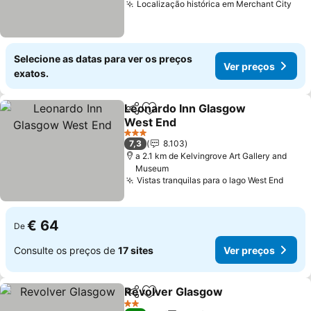
Localização histórica em Merchant City
Selecione as datas para ver os preços
Ver preços
exatos.
Leonardo Inn Glasgow
Partilhar
Adicionar aos favoritos
West End
3 Estrelas
7,3
8.103
a 2.1 km de Kelvingrove Art Gallery and
Museum
Vistas tranquilas para o lago West End
€ 64
De
Consulte os preços de
17 sites
Ver preços
Revolver Glasgow
Partilhar
Adicionar aos favoritos
2 Estrelas