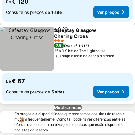
€ 120
De
Consulte os preços de
1 site
Ver preços
Safestay Glasgow
Partilhar
Adicionar aos favoritos
Charing Cross
3 Estrelas
7,5
Boa
8.687
a 0.9 km de The Lighthouse
Antiga escola de dança histórica
€ 67
De
Consulte os preços de
5 sites
Ver preços
Mostrar mais
Os preços e a disponibilidade que recebemos dos sites de reserva
mudam frequentemente. Como tal, pode haver diferenças entre as
ofertas que consulta no trivago e os preços que estão disponíveis
nos sites de reserva.