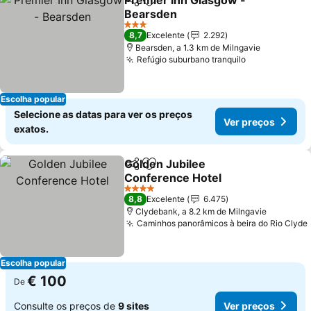
Premier Inn Glasgow -
Partilhar
Adicionar aos favoritos
Bearsden
3 Estrelas
8,7
Excelente
2.292
Bearsden, a 1.3 km de Milngavie
Refúgio suburbano tranquilo
Escolha popular
Selecione as datas para ver os preços
Ver preços
exatos.
Golden Jubilee
Partilhar
Adicionar aos favoritos
Conference Hotel
4 Estrelas
8,8
Excelente
6.475
Clydebank, a 8.2 km de Milngavie
Caminhos panorâmicos à beira do Rio Clyde
Escolha popular
€ 100
De
Consulte os preços de
9 sites
Ver preços