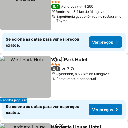
3 Estrelas
8,4
Muito boa
4.290
Renfrew, a 8.9 km de Milngavie
Experiência gastronômica no restaurante
Thyme
Selecione as datas para ver os preços
Ver preços
exatos.
West Park Hotel
Partilhar
Adicionar aos favoritos
3 Estrelas
6,5
717
Clydebank, a 6.7 km de Milngavie
Restaurante e bar casual
Escolha popular
Selecione as datas para ver os preços
Ver preços
exatos.
Hardgate House Hotel