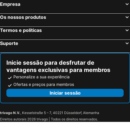
Empresa
Manchester, Inglaterra Hotéis
Liverpool, Inglaterra Hotéis
Hounslow, Inglaterra Hotéis
Birmingham, Inglaterra Hotéis
Os nossos produtos
Bristol, Inglaterra Hotéis
Inverness, Escócia Hotéis
Termos e políticas
Suporte
Inicie sessão para desfrutar de
vantagens exclusivas para membros
Personalize a sua experiência
Ofertas e preços para membros
Iniciar sessão
trivago N.V.
, Kesselstraße 5 – 7, 40221 Düsseldorf, Alemanha
Direitos autorais 2026 trivago | Todos os direitos reservados.