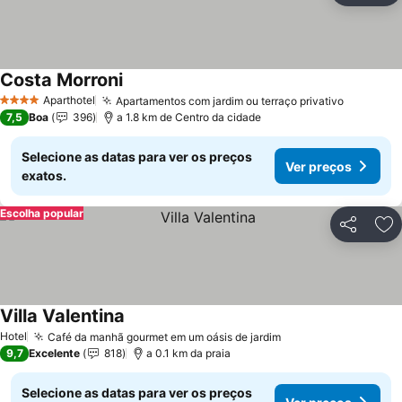
Costa Morroni
Ver preços
Aparthotel
Apartamentos com jardim ou terraço privativo
Ver preç
4 Estrelas
7,5
Boa
396
a 1.8 km de Centro da cidade
Selecione as datas para ver os preços
Ver preços
exatos.
Escolha popular
Partilhar
Ad
Villa Valentina
Ver preços
Hotel
Café da manhã gourmet em um oásis de jardim
Ver preços
9,7
Excelente
818
a 0.1 km da praia
Selecione as datas para ver os preços