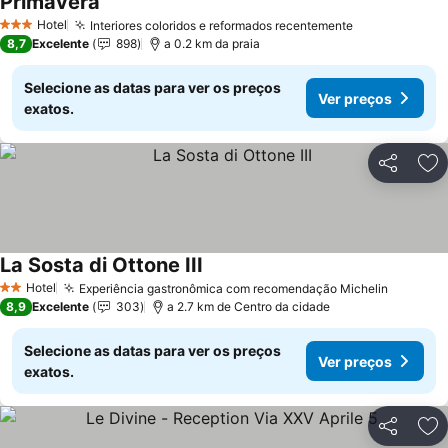
Primavera
Ver preços
Hotel
Interiores coloridos e reformados recentemente
Ver preços
3 Estrelas
8,7
Excelente
898
a 0.2 km da praia
Selecione as datas para ver os preços
Ver preços
exatos.
Partilhar
Ad
La Sosta di Ottone III
Ver preços
Hotel
Experiência gastronômica com recomendação Michelin
Ver pre
2 Estrelas
8,9
Excelente
303
a 2.7 km de Centro da cidade
Selecione as datas para ver os preços
Ver preços
exatos.
Partilhar
Ad