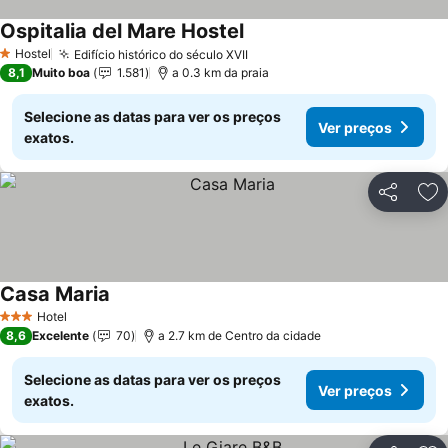
Ospitalia del Mare Hostel
Ver preços
Hostel
Edifício histórico do século XVII
Ver preços
1 Estrelas
8,1
Muito boa
1.581
a 0.3 km da praia
Selecione as datas para ver os preços
Ver preços
exatos.
Partilhar
Ad
Casa Maria
Ver preços
Hotel
3 Estrelas
8,6
Excelente
70
a 2.7 km de Centro da cidade
Selecione as datas para ver os preços
Ver preços
exatos.