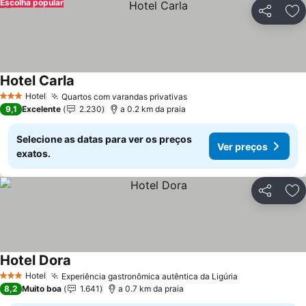
Escolha popular
Partilhar
Ad
Hotel Carla
Ver preços
Hotel
Quartos com varandas privativas
Ver preços
3 Estrelas
9,1
Excelente
2.230
a 0.2 km da praia
Selecione as datas para ver os preços
Ver preços
exatos.
Partilhar
Ad
Hotel Dora
Ver preços
Hotel
Experiência gastronômica autêntica da Ligúria
Ver preços
3 Estrelas
8,2
Muito boa
1.641
a 0.7 km da praia