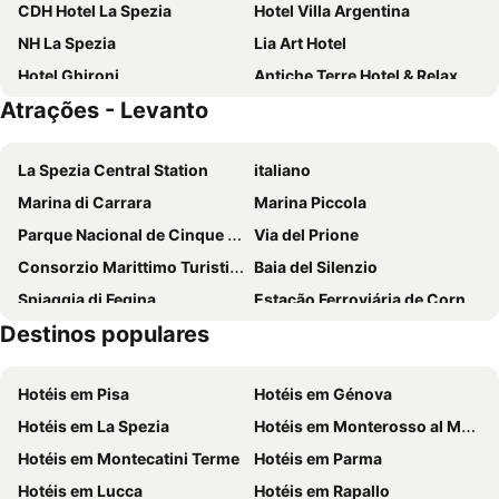
CDH Hotel La Spezia
Hotel Villa Argentina
NH La Spezia
Lia Art Hotel
Hotel Ghironi
Antiche Terre Hotel & Relax
Atrações - Levanto
Hotel Palme
Albergo Barbara
Hotel Aurora
La Loggia de' Banchi
La Spezia Central Station
italiano
Hotiday Apartments La Spezia
Hotel Margherita
Marina di Carrara
Marina Piccola
Hotel Gianni Franzi
Hotel Corallo
Parque Nacional de Cinque Terre
Via del Prione
Hotel Baia
Hotel Il Saraceno
Consorzio Marittimo Turistico - 5 terre - Golfo dei Poeti
Baia del Silenzio
Affittacamere La Branda
Hotel Sant'Anna
Spiaggia di Fegina
Estação Ferroviária de Corniglia
Hotel Nazionale
Villa Accini
Destinos populares
Spiaggia di PortoVenere
San Terenzo
Hotel La Colonnina
Hotel La Zorza
Marina di Massa
Scogliera di Bogliasco
Hotel Nella
Hotel Due Gemelli
Hotéis em Pisa
Hotéis em Génova
Cavi di Lavagna
Spiaggia di Paraggi
Hotel 5 Terre
Albergo Degli Amici
Hotéis em La Spezia
Hotéis em Monterosso al Mare
Ferrada
La Festa del mare
Hotel Meublè Agavi
Casa Di Mezzo
Hotéis em Montecatini Terme
Hotéis em Parma
La Spiaggia di Levanto
Spiaggia di Bonassola
Hotel Venezia
Albergo Teatro
Hotéis em Lucca
Hotéis em Rapallo
Spiaggia di Fegina
Passeggiata Lungomare
Palazzo Sant Agostino - Natural Comfort By The First
Villa Margherita