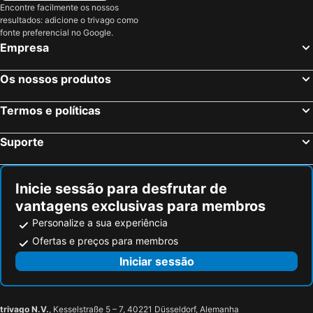
Rapallo, Liguria Hotéis
Santa Margherita Ligure, Liguria Hotéis
Encontre facilmente os nossos
Viviani Raffaella
Affittacamere Lavanda
resultados: adicione o trivago como
San Bartolomeo al Mare, Liguria Hotéis
Loano, Liguria Hotéis
The One - Sun N Sea Rooms
Hotel Del Borgo
fonte preferencial no Google.
Roma, Lazio Hotéis
Milão, Lombardia Hotéis
Empresa
Hotel Villa Adriana
Albergo Belvedere
Veneza, Veneto Hotéis
Florença, Toscana Hotéis
Os nossos produtos
Nápoles, Campanha Hotéis
Bolonha, Emília-Romanha Hotéis
Palermo, Sicília Hotéis
Verona, Veneto Hotéis
Termos e políticas
Cagliari, Sardenha Hotéis
Suporte
Inicie sessão para desfrutar de
vantagens exclusivas para membros
Personalize a sua experiência
Ofertas e preços para membros
Iniciar sessão
trivago N.V.
, Kesselstraße 5 – 7, 40221 Düsseldorf, Alemanha