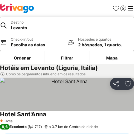
Favoritos
Iniciar
Me
Destino
Levanto
Check-in/out
Hóspedes e quartos
Escolha as datas
2 hóspedes, 1 quarto.
Ordenar
Filtrar
Mapa
Hotéis em Levanto (Liguria, Itália)
Como os pagamentos influenciam os resultados
Partilhar
Ad
Hotel Sant'Anna
Ver preços
Hotel
1 Estrelas
8,6
Excelente
717
a 0.7 km de Centro da cidade