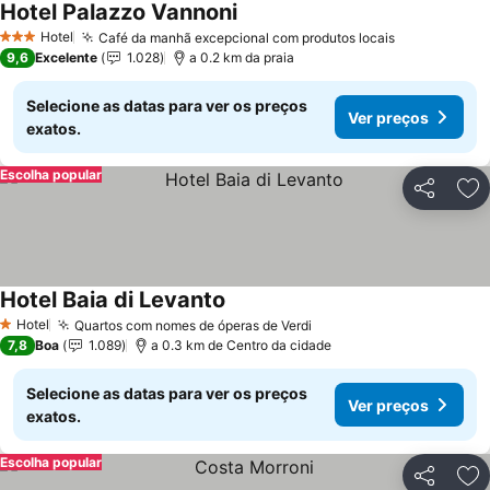
Hotel Palazzo Vannoni
Ver preços
Hotel
Café da manhã excepcional com produtos locais
Ver preços
3 Estrelas
9,6
Excelente
1.028
a 0.2 km da praia
Selecione as datas para ver os preços
Ver preços
exatos.
Escolha popular
Partilhar
Ad
Hotel Baia di Levanto
Ver preços
Hotel
Quartos com nomes de óperas de Verdi
Ver preços
1 Estrelas
7,8
Boa
1.089
a 0.3 km de Centro da cidade
Selecione as datas para ver os preços
Ver preços
exatos.
Escolha popular
Partilhar
Ad