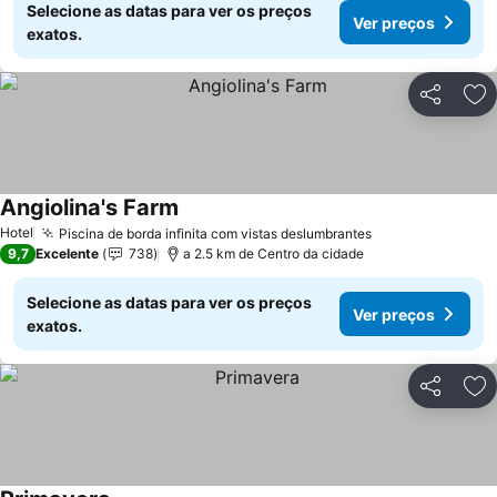
Selecione as datas para ver os preços
Ver preços
exatos.
Partilhar
Ad
Angiolina's Farm
Ver preços
Hotel
Piscina de borda infinita com vistas deslumbrantes
Ver preços
9,7
Excelente
738
a 2.5 km de Centro da cidade
Selecione as datas para ver os preços
Ver preços
exatos.
Partilhar
Ad