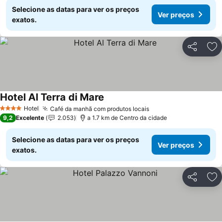
Selecione as datas para ver os preços
Ver preços
exatos.
Partilhar
Ad
Hotel Al Terra di Mare
Ver preços
Hotel
Café da manhã com produtos locais
Ver preços
4 Estrelas
9,2
Excelente
2.053
a 1.7 km de Centro da cidade
Selecione as datas para ver os preços
Ver preços
exatos.
Partilhar
Ad