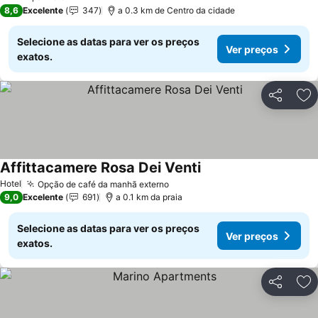
3 Estrelas
8,6
Excelente
347
a 0.3 km de Centro da cidade
Selecione as datas para ver os preços
Ver preços
exatos.
Partilhar
Ad
Affittacamere Rosa Dei Venti
Ver preços
Hotel
Opção de café da manhã externo
Ver preços
9,0
Excelente
691
a 0.1 km da praia
Selecione as datas para ver os preços
Ver preços
exatos.
Partilhar
Ad