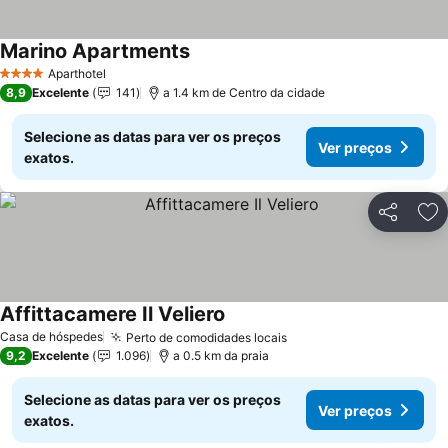
Marino Apartments
Ver preços
Aparthotel
4 Estrelas
8,9
Excelente
141
a 1.4 km de Centro da cidade
Selecione as datas para ver os preços
Ver preços
exatos.
Partilhar
Ad
Affittacamere Il Veliero
Ver preços
Casa de hóspedes
Perto de comodidades locais
Ver preços
9,2
Excelente
1.096
a 0.5 km da praia
Selecione as datas para ver os preços
Ver preços
exatos.