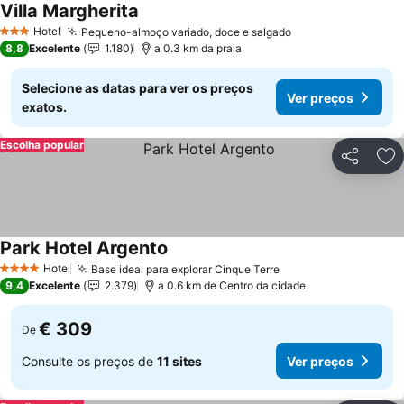
Villa Margherita
Ver preços
Hotel
Pequeno-almoço variado, doce e salgado
Ver preços
3 Estrelas
8,8
Excelente
1.180
a 0.3 km da praia
Selecione as datas para ver os preços
Ver preços
exatos.
Escolha popular
Partilhar
Ad
Park Hotel Argento
Ver preços
Hotel
Base ideal para explorar Cinque Terre
Ver preços
4 Estrelas
9,4
Excelente
2.379
a 0.6 km de Centro da cidade
€ 309
De
Consulte os preços de
11 sites
Ver preços