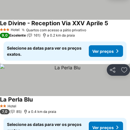
Le Divine - Reception Via XXV Aprile 5
Ver preço
Hotel
Quartos com acesso a pátio privativo
Ver preços
3 Estrelas
9,0
Excelente
161
a 0.2 km da praia
Selecione as datas para ver os preços
Ver preços
exatos.
Partilhar
Ad
La Perla Blu
Ver preços
Hotel
2 Estrelas
7,0
85
a 0.4 km da praia
Selecione as datas para ver os preços
Ver preços