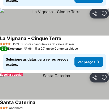
exatos.
Partilhar
Ad
La Vignana - Cinque Terre
Ver preços
Hotel
Vistas panorâmicas do vale e do mar
Ver preços
4 Estrelas
9,9
Excelente
96
a 2.7 km de Centro da cidade
Selecione as datas para ver os preços
Ver preços
exatos.
Escolha popular
Partilhar
Ad
Santa Caterina
Ver preços
Aparthotel