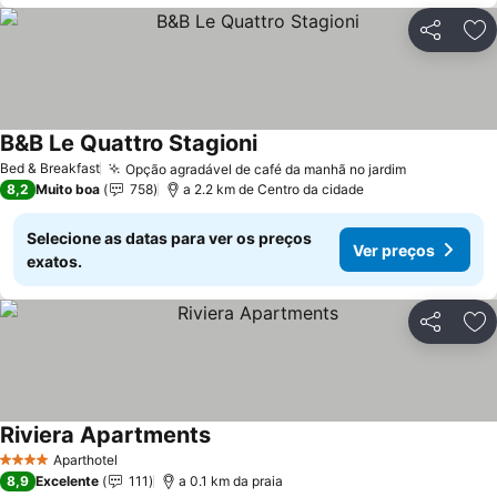
Partilhar
Ad
B&B Le Quattro Stagioni
Ver preços
Bed & Breakfast
Opção agradável de café da manhã no jardim
Ver preços
8,2
Muito boa
758
a 2.2 km de Centro da cidade
Selecione as datas para ver os preços
Ver preços
exatos.
Partilhar
Ad
Riviera Apartments
Ver preços
Aparthotel
4 Estrelas
8,9
Excelente
111
a 0.1 km da praia