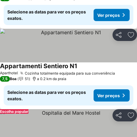
Selecione as datas para ver os preços
Ver preços
exatos.
Partilhar
Ad
Appartamenti Sentiero N1
Ver preços
Aparthotel
Cozinha totalmente equipada para sua conveniência
Ver preç
7,5
Boa
51
a 0.2 km da praia
Selecione as datas para ver os preços
Ver preços
exatos.
Escolha popular
Partilhar
Ad