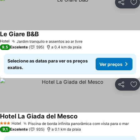
Partilhar
Ad
Le Giare B&B
Ver preços
Hotel
Jardim tranquilo e assentos ao ar livre
Ver preços
9,5
Excelente
595
a 0.4 km da praia
Selecione as datas para ver os preços
Ver preços
exatos.
Partilhar
Ad
Hotel La Giada del Mesco
Ver preços
Hotel
Piscina de borda infinita panorâmica com vista para o mar
Ver 
3 Estrelas
9,1
Excelente
935
a 0.1 km da praia