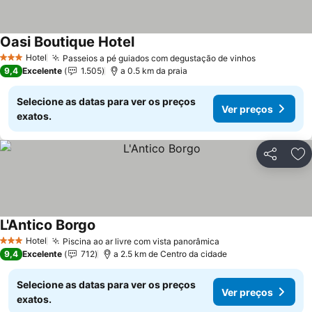
Oasi Boutique Hotel
Ver preços
Hotel
Passeios a pé guiados com degustação de vinhos
Ver preços
3 Estrelas
9,4
Excelente
1.505
a 0.5 km da praia
Selecione as datas para ver os preços
Ver preços
exatos.
Partilhar
Ad
L'Antico Borgo
Ver preços
Hotel
Piscina ao ar livre com vista panorâmica
Ver preços
3 Estrelas
9,4
Excelente
712
a 2.5 km de Centro da cidade
Selecione as datas para ver os preços
Ver preços
exatos.