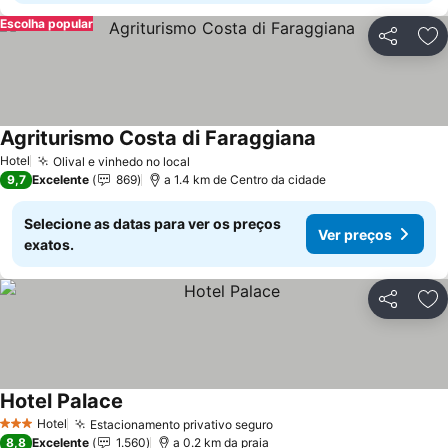
Escolha popular
Partilhar
Ad
Agriturismo Costa di Faraggiana
Ver preços
Hotel
Olival e vinhedo no local
Ver preços
9,7
Excelente
869
a 1.4 km de Centro da cidade
Selecione as datas para ver os preços
Ver preços
exatos.
Partilhar
Ad
Hotel Palace
Ver preços
Hotel
Estacionamento privativo seguro
Ver preços
3 Estrelas
8,8
Excelente
1.560
a 0.2 km da praia