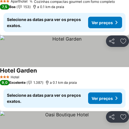
Aparthotel
Cozinhas compactas gourmet com forno completo
Ver pr
3 Estrelas
7,5
Boa
153
a 0.1 km da praia
Selecione as datas para ver os preços
Ver preços
exatos.
Partilhar
Ad
Hotel Garden
Ver preços
Hotel
3 Estrelas
9,0
Excelente
1.387
a 0.1 km da praia
Selecione as datas para ver os preços
Ver preços
exatos.
Partilhar
Ad