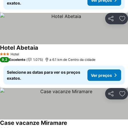
Ver preços
exatos.
Partilhar
Ad
Hotel Abetaia
Ver preços
Hotel
3 Estrelas
9,2
Excelente
1.075
a 6.1 km de Centro da cidade
Selecione as datas para ver os preços
Ver preços
exatos.
Partilhar
Ad
Case vacanze Miramare
Ver preços