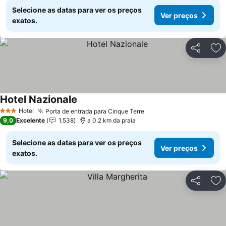
Selecione as datas para ver os preços
Ver preços
exatos.
Partilhar
Ad
Hotel Nazionale
Ver preços
Hotel
Porta de entrada para Cinque Terre
Ver preços
3 Estrelas
9,0
Excelente
1.538
a 0.2 km da praia
Selecione as datas para ver os preços
Ver preços
exatos.
Partilhar
Ad