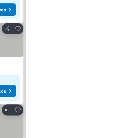
ços
Adicionar aos favoritos
Partilhar
ços
Adicionar aos favoritos
Partilhar