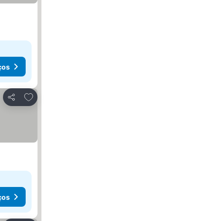
ços
Adicionar aos favoritos
Partilhar
ços