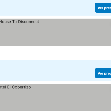
Ver pre
Ver pre