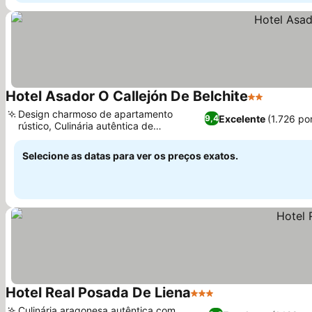
Hotel Asador O Callejón De Belchite
2 Estrelas
Ver preç
Design charmoso de apartamento
Excelente
(1.726 po
9,4
rústico, Culinária autêntica de
Ver preços
churrascaria aragonesa
Selecione as datas para ver os preços exatos.
Hotel Real Posada De Liena
3 Estrelas
Ver preços
Culinária aragonesa autêntica com