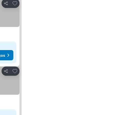
Adicionar aos favoritos
Partilhar
ços
Adicionar aos favoritos
Partilhar