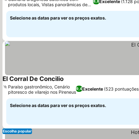
Excelente
(1.128 p
8,8
produtos locais, Vistas panorâmicas de
Ver preços
Mallos de Riglos
Selecione as datas para ver os preços exatos.
El Corral De Concilio
Ver preços
Paraíso gastronômico, Cenário
Excelente
(523 pontuações
9,4
pitoresco de vilarejo nos Pireneus
Ver preços
Selecione as datas para ver os preços exatos.
Escolha popular