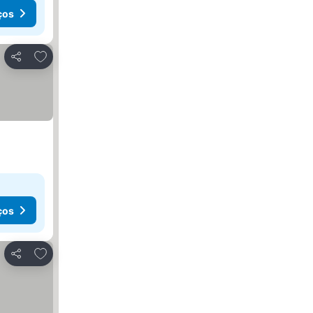
ços
Adicionar aos favoritos
Partilhar
ços
Adicionar aos favoritos
Partilhar