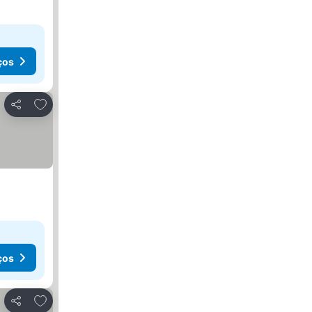
ços
Adicionar aos favoritos
Partilhar
ços
Adicionar aos favoritos
Partilhar