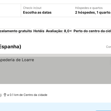
Check-in/out
Hóspedes e quartos
Escolha as datas
2 hóspedes, 1 quarto
celamento gratuito
Hotéis
Avaliação: 8,0+
Perto do centro da ci
 Espanha)
Com
)
a 0.1 km de Centro da cidade