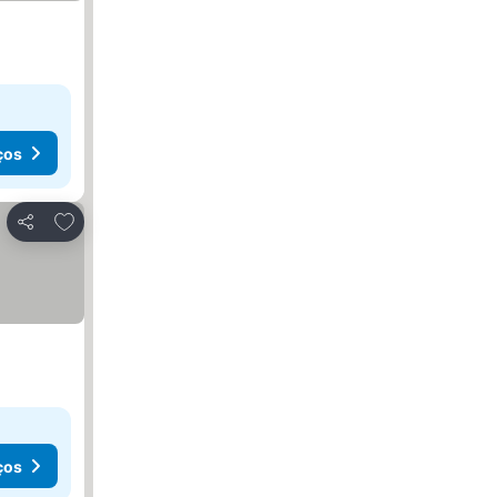
ços
Adicionar aos favoritos
Partilhar
ços