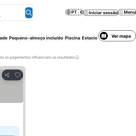
PT · €
Menu
Iniciar sessão
.
Ver mapa
dade
Pequeno-almoço incluído
Piscina
Estacionamento
o os pagamentos influenciam os resultados
Adicionar aos favoritos
Partilhar