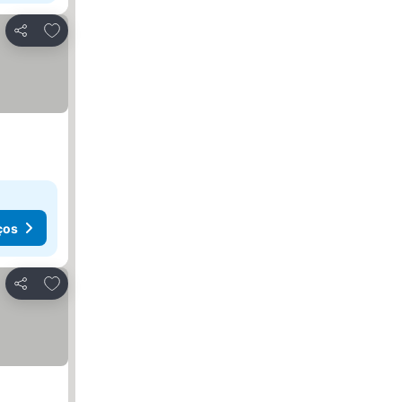
Adicionar aos favoritos
Partilhar
ços
Adicionar aos favoritos
Partilhar