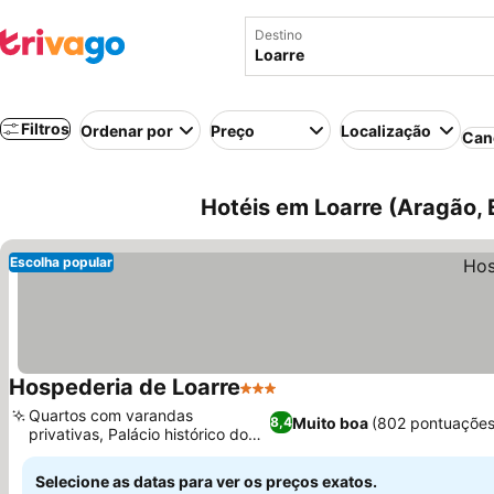
Destino
Filtros
Ordenar por
Preço
Localização
Can
Hotéis em Loarre (Aragão,
Escolha popular
Hospederia de Loarre
3 Estrelas
Ver preços
Quartos com varandas
Muito boa
(802 pontuações
8,4
privativas, Palácio histórico do
Ver preços
século XVI
Selecione as datas para ver os preços exatos.