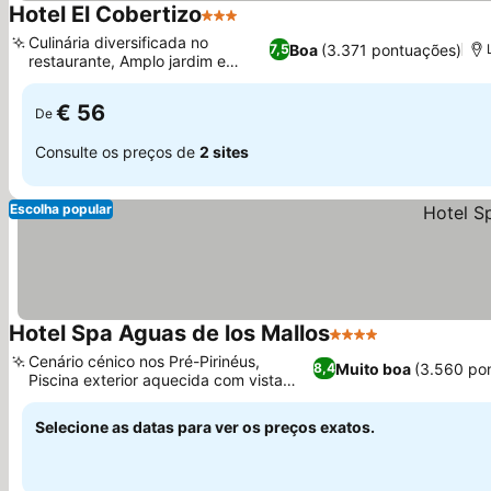
Hotel El Cobertizo
3 Estrelas
Ver preços
Culinária diversificada no
Boa
(3.371 pontuações)
7,5
restaurante, Amplo jardim e
Ver preços
terraço
€ 56
De
Consulte os preços de
2 sites
Escolha popular
Hotel Spa Aguas de los Mallos
4 Estrelas
Ver preços
Cenário cénico nos Pré-Pirinéus,
Muito boa
(3.560 po
8,4
Piscina exterior aquecida com vista
Ver preços
para a montanha
Selecione as datas para ver os preços exatos.