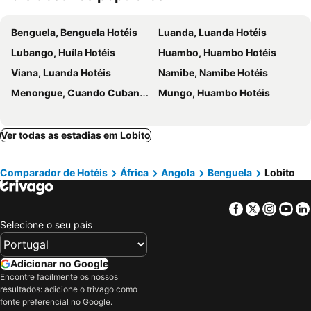
Benguela, Benguela Hotéis
Luanda, Luanda Hotéis
Lubango, Huíla Hotéis
Huambo, Huambo Hotéis
Viana, Luanda Hotéis
Namibe, Namibe Hotéis
Menongue, Cuando Cubango Hotéis
Mungo, Huambo Hotéis
Ver todas as estadias em Lobito
Comparador de Hotéis
África
Angola
Benguela
Lobito
Facebook
Twitter
Insta
Yo
Selecione o seu país
Adicionar no Google
Encontre facilmente os nossos
resultados: adicione o trivago como
fonte preferencial no Google.