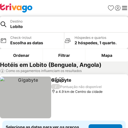
Favoritos
Iniciar
Me
Destino
Lobito
Check-in/out
Hóspedes e quartos
Escolha as datas
2 hóspedes, 1 quarto.
Ordenar
Filtrar
Mapa
Hotéis em Lobito (Benguela, Angola)
Como os pagamentos influenciam os resultados
Gigabyte
Partilhar
Adicionar aos favoritos
/
Pontuação não disponível
a 4.9 km de Centro da cidade
Selecione as datas para ver os preços