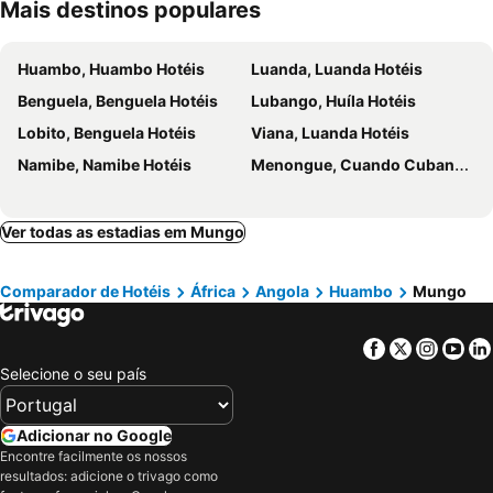
Mais destinos populares
Huambo, Huambo Hotéis
Luanda, Luanda Hotéis
Benguela, Benguela Hotéis
Lubango, Huíla Hotéis
Lobito, Benguela Hotéis
Viana, Luanda Hotéis
Namibe, Namibe Hotéis
Menongue, Cuando Cubango Hotéis
Ver todas as estadias em Mungo
Comparador de Hotéis
África
Angola
Huambo
Mungo
Facebook
Twitter
Insta
Yo
Selecione o seu país
Adicionar no Google
Encontre facilmente os nossos
resultados: adicione o trivago como