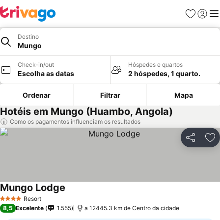
Favoritos
Iniciar
Me
Destino
Mungo
Check-in/out
Hóspedes e quartos
Escolha as datas
2 hóspedes, 1 quarto.
Ordenar
Filtrar
Mapa
Hotéis em Mungo (Huambo, Angola)
Como os pagamentos influenciam os resultados
Partilhar
Ad
Mungo Lodge
Resort
4 Estrelas
8,5
Excelente
1.555
a 12445.3 km de Centro da cidade