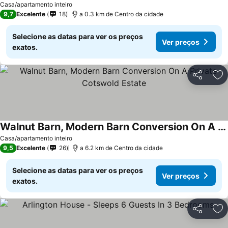
Ver preços
Casa/apartamento inteiro
9,7
Excelente
18
a 0.3 km de Centro da cidade
Selecione as datas para ver os preços
Ver preços
exatos.
Partilhar
Ad
Walnut Barn, Modern Barn Conversion On A Private Cotswold Estate
Ver preços
Casa/apartamento inteiro
9,5
Excelente
26
a 6.2 km de Centro da cidade
Selecione as datas para ver os preços
Ver preços
exatos.
Partilhar
Ad