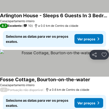
Arlington House - Sleeps 6 Guests In 3 Bedrooms
Ver preços
Casa/apartamento inteiro
8,7
Excelente
10
a 0.0 km de Centro da cidade
Selecione as datas para ver os preços
Ver preços
exatos.
Partilhar
Ad
Fosse Cottage, Bourton-on-the-water
Ver preço
Casa/apartamento inteiro
/
a 0.6 km de Centro da cidade
Pontuação não disponível
Selecione as datas para ver os preços
Ver preços
exatos.