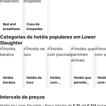
Bed and
Casa de
breakfasts
hóspedes
Categorias de hotéis populares em Lower
Slaughter
Hotéis
Hotéis de
Hotéis
Hotéis que
Hoté
baratos
luxo
com
permitem
com 
piscinas
animais
Intervalo de preços
Hotéis em Lower Slaughter -
Preço máximo
de
‎€ 70
até
‎€ 314
(price