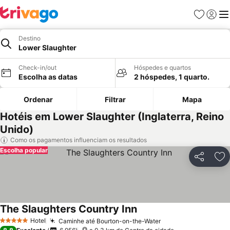
Favoritos
Iniciar
Me
Destino
Lower Slaughter
Check-in/out
Hóspedes e quartos
Escolha as datas
2 hóspedes, 1 quarto.
Ordenar
Filtrar
Mapa
Hotéis em Lower Slaughter (Inglaterra, Reino
Unido)
Como os pagamentos influenciam os resultados
Escolha popular
Partilhar
Ad
The Slaughters Country Inn
Ver preços
Hotel
Caminhe até Bourton-on-the-Water
Ver preços
5 Estrelas