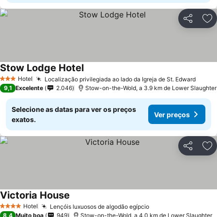
Partilhar
Ad
Stow Lodge Hotel
Ver preços
Hotel
Localização privilegiada ao lado da Igreja de St. Edward
Ver p
3 Estrelas
9,1
Excelente
2.046
Stow-on-the-Wold, a 3.9 km de Lower Slaughter
Selecione as datas para ver os preços
Ver preços
exatos.
Partilhar
Ad
Victoria House
Ver preços
Hotel
Lençóis luxuosos de algodão egípcio
Ver preços
4 Estrelas
8,4
Muito boa
949
Stow-on-the-Wold, a 4.0 km de Lower Slaughter