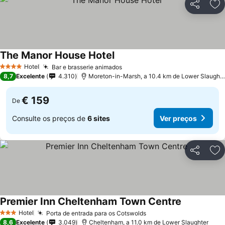
Partilhar
Ad
The Manor House Hotel
Ver preços
Hotel
Bar e brasserie animados
Ver preços
4 Estrelas
8,7
Excelente
4.310
Moreton-in-Marsh, a 10.4 km de Lower Slaughte
€ 159
De
Consulte os preços de
6 sites
Ver preços
Partilhar
Ad
Premier Inn Cheltenham Town Centre
Ver preços
Hotel
Porta de entrada para os Cotswolds
Ver preços
3 Estrelas
8,6
Excelente
3.049
Cheltenham, a 11.0 km de Lower Slaughter