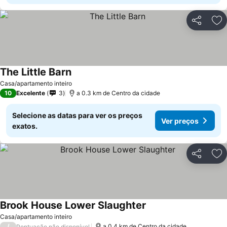
Partilhar
Ad
The Little Barn
Ver preços
Casa/apartamento inteiro
10
Excelente
3
a 0.3 km de Centro da cidade
Selecione as datas para ver os preços
Ver preços
exatos.
Partilhar
Ad
Brook House Lower Slaughter
Ver preços
Casa/apartamento inteiro
/
a 0.4 km de Centro da cidade
Pontuação não disponível