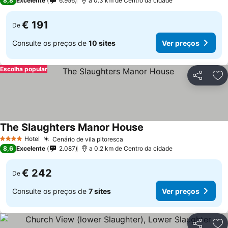
8,8
Excelente
6.956
a 0.3 km de Centro da cidade
€ 191
De
Consulte os preços de
10 sites
Ver preços
Escolha popular
Partilhar
Ad
The Slaughters Manor House
Ver preços
Hotel
Cenário de vila pitoresca
Ver preços
4 Estrelas
8,6
Excelente
2.087
a 0.2 km de Centro da cidade
€ 242
De
Consulte os preços de
7 sites
Ver preços