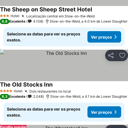
The Sheep on Sheep Street Hotel
Ver preços
Hotel
Localização central em Stow-on-the-Wold
Ver preços
3 Estrelas
8,8
Excelente
4.108
Stow-on-the-Wold, a 4.0 km de Lower Slaughter
Selecione as datas para ver os preços
Ver preços
exatos.
Partilhar
Ad
The Old Stocks Inn
Ver preços
Hotel
Dois restaurantes no local
Ver preços
4 Estrelas
9,3
Excelente
2.048
Stow-on-the-Wold, a 4.1 km de Lower Slaughter
Selecione as datas para ver os preços
Ver preços
exatos.
Escolha popular