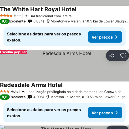
The White Hart Royal Hotel
Ver preços
Hotel
Bar tradicional com lareira
Ver preços
4 Estrelas
9,0
Excelente
6.834
Moreton-in-Marsh, a 10.5 km de Lower Slaughte
Selecione as datas para ver os preços
Ver preços
exatos.
Escolha popular
Partilhar
Ad
Redesdale Arms Hotel
Ver preços
Hotel
Localização privilegiada na cidade mercantil de Cotswolds
Ver
3 Estrelas
8,6
Excelente
4.996
Moreton-in-Marsh, a 10.5 km de Lower Slaughte
Selecione as datas para ver os preços
Ver preços
exatos.