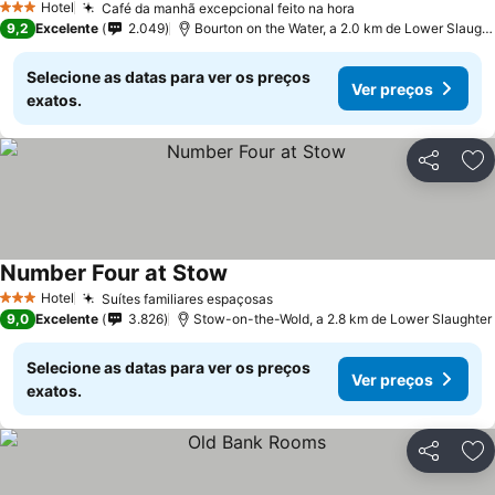
Hotel
Café da manhã excepcional feito na hora
Ver preços
3 Estrelas
9,2
Excelente
2.049
Bourton on the Water, a 2.0 km de Lower Slaught
Selecione as datas para ver os preços
Ver preços
exatos.
Partilhar
Ad
Number Four at Stow
Ver preços
Hotel
Suítes familiares espaçosas
Ver preços
3 Estrelas
9,0
Excelente
3.826
Stow-on-the-Wold, a 2.8 km de Lower Slaughter
Selecione as datas para ver os preços
Ver preços
exatos.
Partilhar
Ad