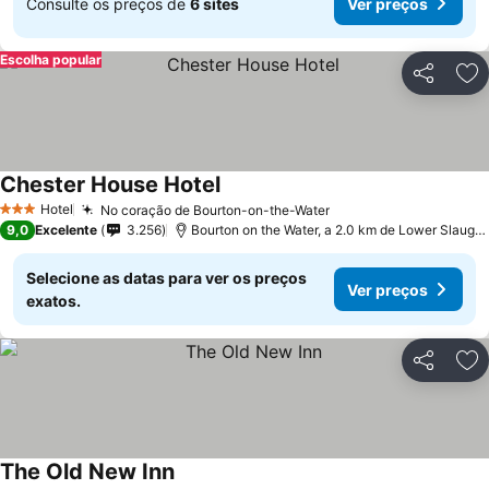
Consulte os preços de
6 sites
Ver preços
Escolha popular
Partilhar
Ad
Chester House Hotel
Ver preços
Hotel
No coração de Bourton-on-the-Water
Ver preços
3 Estrelas
9,0
Excelente
3.256
Bourton on the Water, a 2.0 km de Lower Slaught
Selecione as datas para ver os preços
Ver preços
exatos.
Partilhar
Ad
The Old New Inn
Ver preços