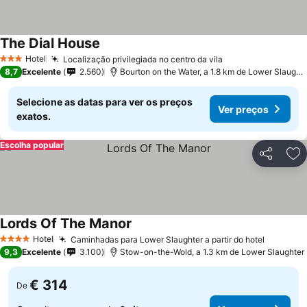
The Dial House
Ver preços
Hotel
Localização privilegiada no centro da vila
Ver preços
3 Estrelas
8,7
Excelente
2.560
Bourton on the Water, a 1.8 km de Lower Slaught
Selecione as datas para ver os preços
Ver preços
exatos.
Escolha popular
Partilhar
Ad
Lords Of The Manor
Ver preços
Hotel
Caminhadas para Lower Slaughter a partir do hotel
Ver pre
4 Estrelas
9,3
Excelente
3.100
Stow-on-the-Wold, a 1.3 km de Lower Slaughter
€ 314
De