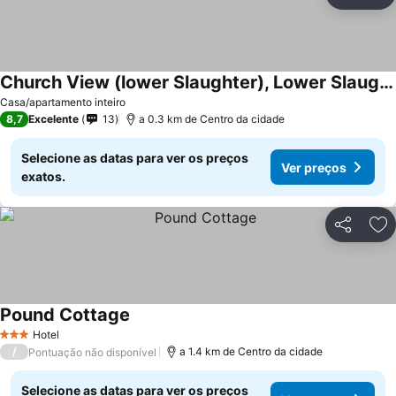
Partilhar
Ad
Church View (lower Slaughter), Lower Slaughter
Ver preços
Casa/apartamento inteiro
8,7
Excelente
13
a 0.3 km de Centro da cidade
Selecione as datas para ver os preços
Ver preços
exatos.
Partilhar
Ad
Pound Cottage
Ver preços
Hotel
3 Estrelas
/
a 1.4 km de Centro da cidade
Pontuação não disponível
Selecione as datas para ver os preços