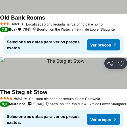
Old Bank Rooms
Ver preços
Hotel
Localização privilegiada na rua principal e no rio
Ver preços
3 Estrelas
7,8
Boa
764
Bourton on the Water, a 1.9 km de Lower Slaughter
Selecione as datas para ver os preços
Ver preços
exatos.
Partilhar
Ad
The Stag at Stow
Ver preços
Hotel
Pousada histórica do século XII em Cotswold
Ver preços
4 Estrelas
8,3
Muito boa
2.740
Stow-on-the-Wold, a 4.1 km de Lower Slaughter
Selecione as datas para ver os preços
Ver preços
exatos.