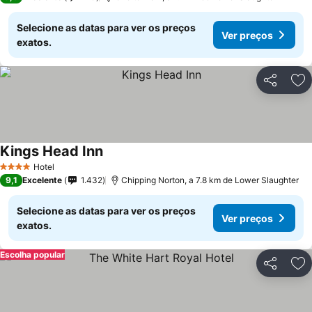
Selecione as datas para ver os preços
Ver preços
exatos.
Partilhar
Ad
Kings Head Inn
Ver preços
Hotel
4 Estrelas
9,1
Excelente
1.432
Chipping Norton, a 7.8 km de Lower Slaughter
Selecione as datas para ver os preços
Ver preços
exatos.
Escolha popular
Partilhar
Ad