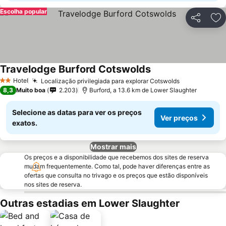
Escolha popular
Partilhar
Ad
Travelodge Burford Cotswolds
Ver preços
Hotel
Localização privilegiada para explorar Cotswolds
Ver preços
2 Estrelas
8,3
Muito boa
2.203
Burford, a 13.6 km de Lower Slaughter
Selecione as datas para ver os preços
Ver preços
exatos.
Mostrar mais
Os preços e a disponibilidade que recebemos dos sites de reserva
mudam frequentemente. Como tal, pode haver diferenças entre as
ofertas que consulta no trivago e os preços que estão disponíveis
nos sites de reserva.
Outras estadias em Lower Slaughter