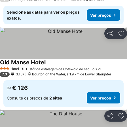
Selecione as datas para ver os preços
Ver preços
exatos.
Partilhar
Ad
Old Manse Hotel
Ver preços
Hotel
Histórica estalagem de Cotswold do século XVIII
Ver preços
3 Estrelas
7,3
3.187
Bourton on the Water, a 1.9 km de Lower Slaughter
€ 126
De
Consulte os preços de
2 sites
Ver preços
Partilhar
Ad