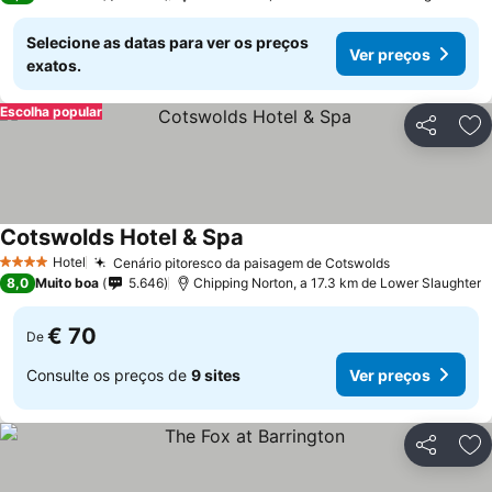
Selecione as datas para ver os preços
Ver preços
exatos.
Escolha popular
Partilhar
Ad
Cotswolds Hotel & Spa
Ver preços
Hotel
Cenário pitoresco da paisagem de Cotswolds
Ver preços
4 Estrelas
8,0
Muito boa
5.646
Chipping Norton, a 17.3 km de Lower Slaughter
€ 70
De
Consulte os preços de
9 sites
Ver preços
Partilhar
Ad