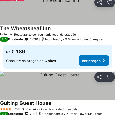
Partilhar
Ad
The Wheatsheaf Inn
Ver preços
Hotel
Restaurante com culinária local da estação
Ver preços
8,6
Excelente
2.630
Northleach, a 9.6 km de Lower Slaughter
€ 189
De
Consulte os preços de
6 sites
Ver preços
Partilhar
Ad
Guiting Guest House
Ver preços
Hotel
Cenário idílico da vila de Cotswolds
Ver preços
4 Estrelas
9,6
Excelente
720
Cheltenham, a 7.7 km de Lower Slaughter