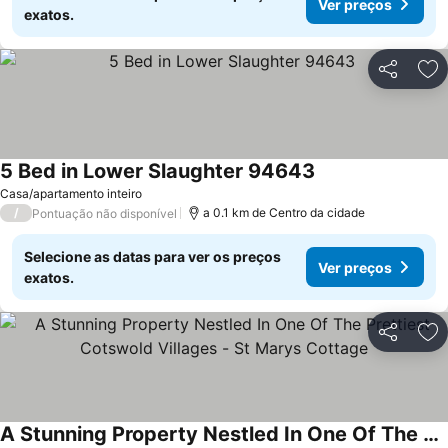
Ver preços
exatos.
Partilhar
Ad
5 Bed in Lower Slaughter 94643
Ver preços
Casa/apartamento inteiro
/
a 0.1 km de Centro da cidade
Pontuação não disponível
Selecione as datas para ver os preços
Ver preços
exatos.
Partilhar
Ad
A Stunning Property Nestled In One Of The Prettiest Cotswold Villages - St Marys Cottage