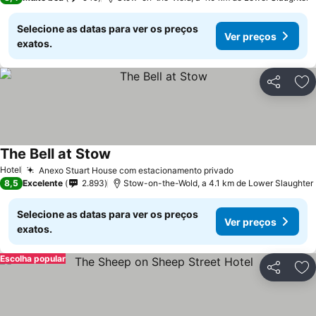
Selecione as datas para ver os preços
Ver preços
exatos.
Partilhar
Ad
The Bell at Stow
Ver preços
Hotel
Anexo Stuart House com estacionamento privado
Ver preços
8,5
Excelente
2.893
Stow-on-the-Wold, a 4.1 km de Lower Slaughter
Selecione as datas para ver os preços
Ver preços
exatos.
Escolha popular
Partilhar
Ad