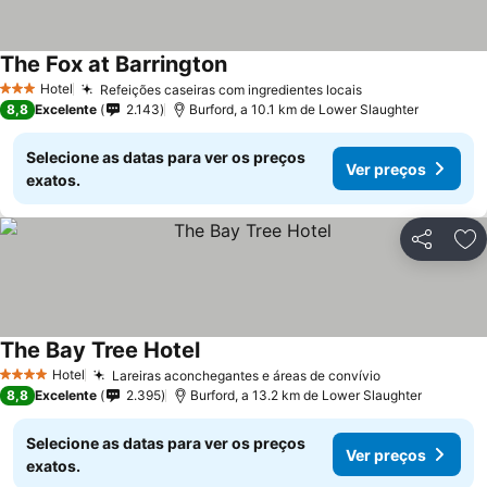
The Fox at Barrington
Ver preços
Hotel
Refeições caseiras com ingredientes locais
Ver preços
3 Estrelas
8,8
Excelente
2.143
Burford, a 10.1 km de Lower Slaughter
Selecione as datas para ver os preços
Ver preços
exatos.
Partilhar
Ad
The Bay Tree Hotel
Ver preços
Hotel
Lareiras aconchegantes e áreas de convívio
Ver preços
4 Estrelas
8,8
Excelente
2.395
Burford, a 13.2 km de Lower Slaughter
Selecione as datas para ver os preços
Ver preços
exatos.