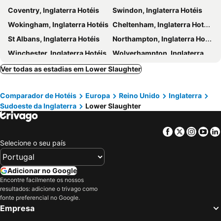
Coventry, Inglaterra Hotéis
Swindon, Inglaterra Hotéis
Wokingham, Inglaterra Hotéis
Cheltenham, Inglaterra Hotéis
St Albans, Inglaterra Hotéis
Northampton, Inglaterra Hotéis
Winchester, Inglaterra Hotéis
Wolverhampton, Inglaterra Hotéis
Solihull, Inglaterra Hotéis
Bedford, Inglaterra Hotéis
Ver todas as estadias em Lower Slaughter
Uxbridge, Inglaterra Hotéis
Chippenham, Inglaterra Hotéis
Comparador de Hotéis
Europa
Reino Unido
Inglaterra
Maidenhead, Inglaterra Hotéis
Newport, Gales Hotéis
Sudoeste da Inglaterra
Lower Slaughter
Gloucester, Inglaterra Hotéis
Bicester, Inglaterra Hotéis
Hemel Hempstead, Inglaterra Hotéis
Telford, Inglaterra Hotéis
Facebook
Twitter
Insta
Yo
Birmingham, Inglaterra Hotéis
Oxford, Inglaterra Hotéis
Selecione o seu país
Cambridge, Inglaterra Hotéis
Luton, Inglaterra Hotéis
Nottingham, Inglaterra Hotéis
Leicester, Inglaterra Hotéis
Adicionar no Google
Encontre facilmente os nossos
Peterborough, Inglaterra Hotéis
Watford, Inglaterra Hotéis
resultados: adicione o trivago como
Milton Keynes, Inglaterra Hotéis
Londres, Inglaterra Hotéis
fonte preferencial no Google.
Empresa
Edimburgo, Escócia Hotéis
Manchester, Inglaterra Hotéis