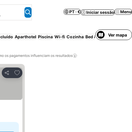
PT · €
Menu
Iniciar sessão
.
Ver mapa
cluído
Aparthotel
Piscina
Wi-fi
Cozinha
Bed & Breakfast
Casa/a
o os pagamentos influenciam os resultados
Adicionar aos favoritos
Partilhar