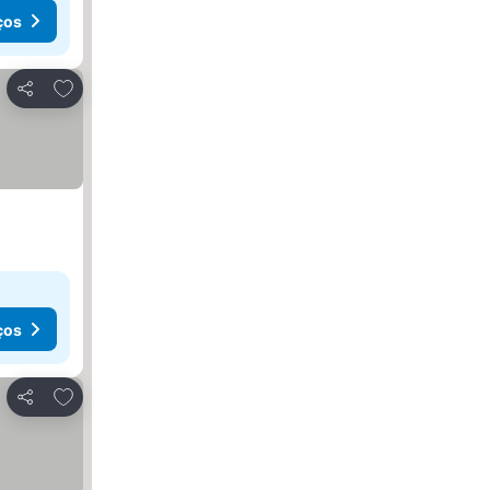
ços
Adicionar aos favoritos
Partilhar
ços
Adicionar aos favoritos
Partilhar