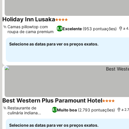
Holiday Inn Lusaka
4 Estrelas
Camas pillowtop com
Excelente
(953 pontuações)
8,9
a 4
roupa de cama premium
Selecione as datas para ver os preços exatos.
Best Western Plus Paramount Hotel
4 Estrelas
Restaurante de
Muito boa
(2.793 pontuações)
8,1
a 2.
culinária indiana
autêntica
Selecione as datas para ver os preços exatos.