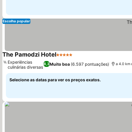
Escolha popular
The Pamodzi Hotel
5 Estrelas
Experiências
Muito boa
(6.597 pontuações)
8,3
a 4.0 km 
culinárias diversas
Selecione as datas para ver os preços exatos.