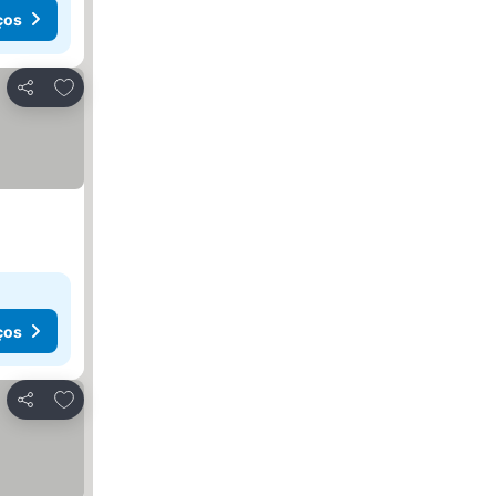
ços
Adicionar aos favoritos
Partilhar
ços
Adicionar aos favoritos
Partilhar