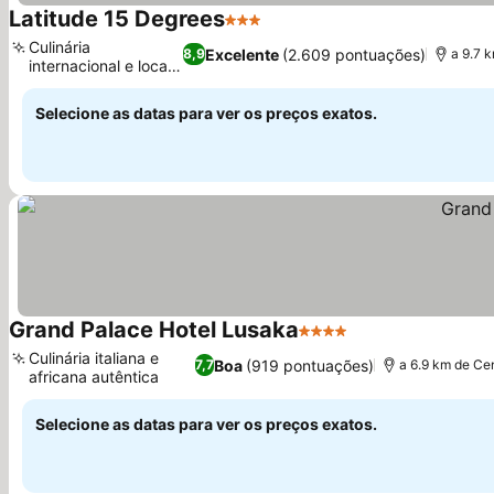
Latitude 15 Degrees
3 Estrelas
Culinária
Excelente
(2.609 pontuações)
8,9
a 9.7 
internacional e local
diversa
Selecione as datas para ver os preços exatos.
Grand Palace Hotel Lusaka
4 Estrelas
Culinária italiana e
Boa
(919 pontuações)
7,7
a 6.9 km de Ce
africana autêntica
Selecione as datas para ver os preços exatos.