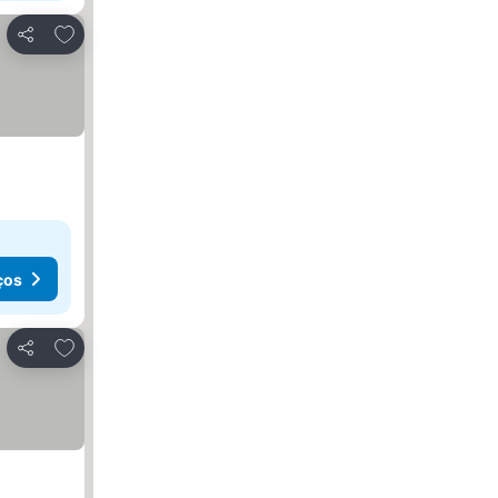
Adicionar aos favoritos
Partilhar
ços
Adicionar aos favoritos
Partilhar