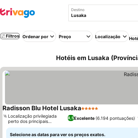
Destino
Filtros
Ordenar por
Preço
Localização
Hot
Hotéis em Lusaka (Provínc
Radisson Blu Hotel Lusaka
5 Estrelas
Localização privilegiada
Excelente
(6.194 pontuações)
8,5
perto dos principais
shoppings
Selecione as datas para ver os preços exatos.