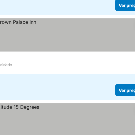
Ver pre
 cidade
Ver pre