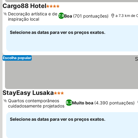
Cargo88 Hotel
4 Estrelas
Decoração artística e de
Boa
(701 pontuações)
7,9
a 7.3 km de 
inspiração local
Selecione as datas para ver os preços exatos.
Escolha popular
StayEasy Lusaka
3 Estrelas
Quartos contemporâneos
Muito boa
(4.390 pontuações)
8,3
cuidadosamente projetados
Selecione as datas para ver os preços exatos.