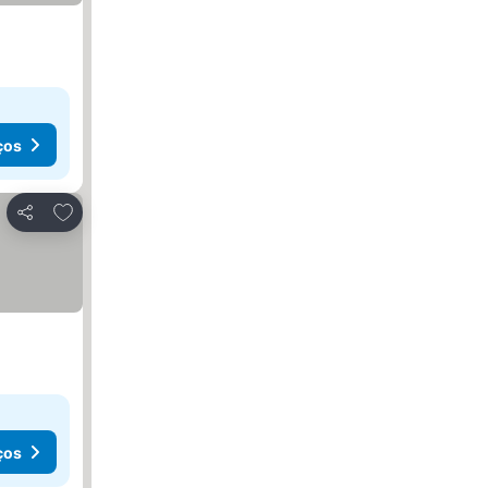
ços
Adicionar aos favoritos
Partilhar
ços