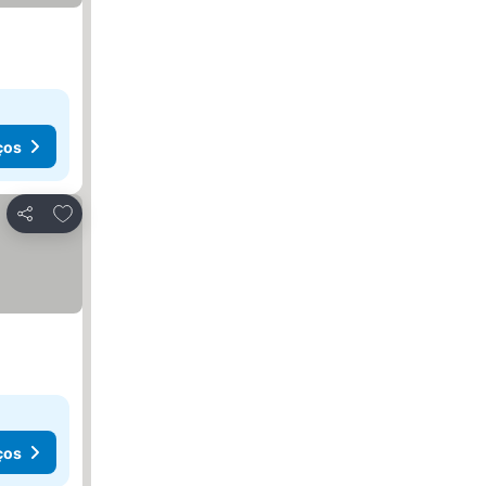
ços
Adicionar aos favoritos
Partilhar
ços