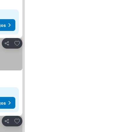
ços
Adicionar aos favoritos
Partilhar
ços
Adicionar aos favoritos
Partilhar