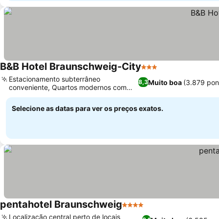
B&B Hotel Braunschweig-City
3 Estrelas
Estacionamento subterrâneo
Muito boa
(3.879 pon
8,3
conveniente, Quartos modernos com
isolamento acústico
Selecione as datas para ver os preços exatos.
pentahotel Braunschweig
4 Estrelas
Localização central perto de locais