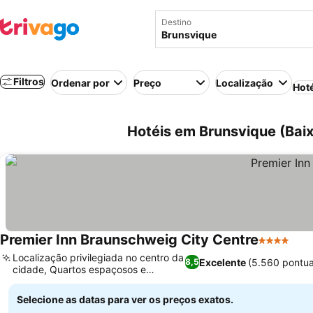
Destino
Filtros
Ordenar por
Preço
Localização
Hot
Hotéis em Brunsvique (Bai
Premier Inn Braunschweig City Centre
4 Estrelas
Localização privilegiada no centro da
Excelente
(5.560 pontu
8,5
cidade, Quartos espaçosos e
tranquilos
Selecione as datas para ver os preços exatos.