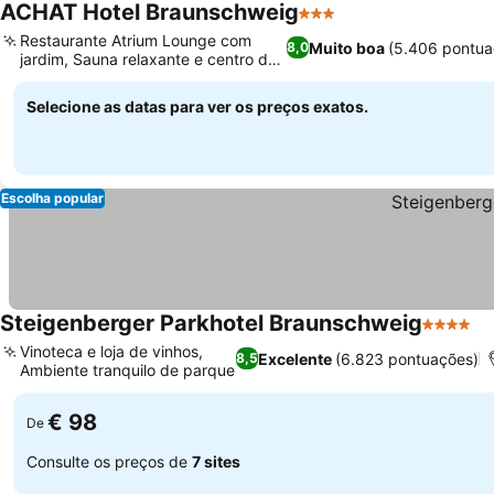
ACHAT Hotel Braunschweig
3 Estrelas
Restaurante Atrium Lounge com
Muito boa
(5.406 pontua
8,0
jardim, Sauna relaxante e centro de
fitness
Selecione as datas para ver os preços exatos.
Escolha popular
Steigenberger Parkhotel Braunschweig
4 Estrel
Vinoteca e loja de vinhos,
Excelente
(6.823 pontuações)
8,5
Ambiente tranquilo de parque
€ 98
De
Consulte os preços de
7 sites