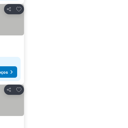
Adicionar aos favoritos
Partilhar
eços
Adicionar aos favoritos
Partilhar