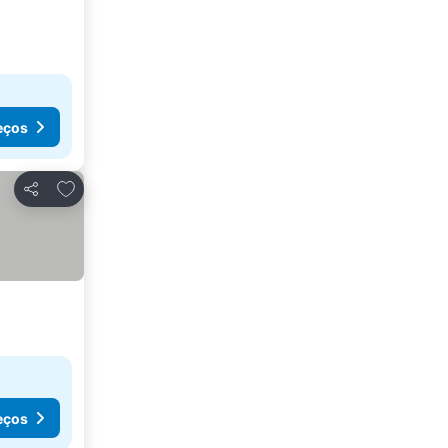
eços
Adicionar aos favoritos
Partilhar
eços