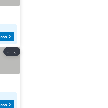
eços
Adicionar aos favoritos
Partilhar
eços