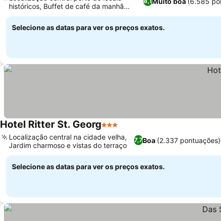
Muito boa
(6.585 po
8,1
históricos, Buffet de café da manhã
delicioso e variado
Selecione as datas para ver os preços exatos.
Hotel Ritter St. Georg
3 Estrelas
Localização central na cidade velha,
Boa
(2.337 pontuações)
7,7
Jardim charmoso e vistas do terraço
Selecione as datas para ver os preços exatos.