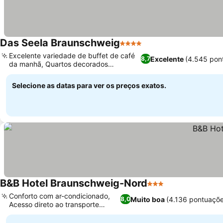
Das Seela Braunschweig
4 Estrelas
Excelente variedade de buffet de café
Excelente
(4.545 pon
8,7
da manhã, Quartos decorados
individualmente
Selecione as datas para ver os preços exatos.
B&B Hotel Braunschweig-Nord
3 Estrelas
Conforto com ar-condicionado,
Muito boa
(4.136 pontuaçõe
8,0
Acesso direto ao transporte
público