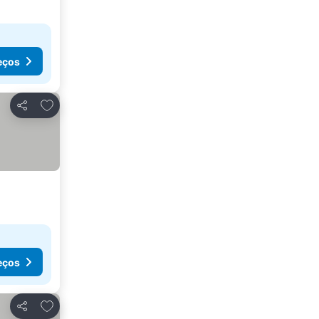
eços
Adicionar aos favoritos
Partilhar
eços
Adicionar aos favoritos
Partilhar