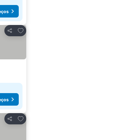
eços
Adicionar aos favoritos
Partilhar
eços
Adicionar aos favoritos
Partilhar