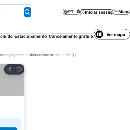
PT · €
Menu
Iniciar sessão
.
Ver mapa
cluído
Estacionamento
Cancelamento gratuito
Ar condicionado
o os pagamentos influenciam os resultados
Adicionar aos favoritos
Partilhar