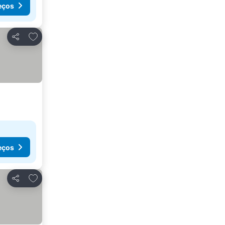
eços
Adicionar aos favoritos
Partilhar
eços
Adicionar aos favoritos
Partilhar