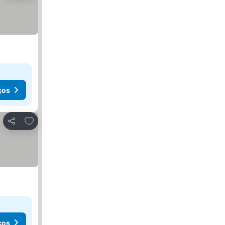
ços
Adicionar aos favoritos
Partilhar
ços