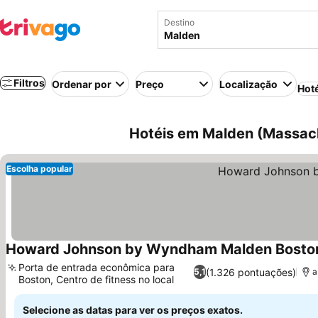
Destino
Filtros
Ordenar por
Preço
Localização
Hot
Hotéis em Malden (Massach
Escolha popular
Howard Johnson by Wyndham Malden Bosto
Porta de entrada econômica para
(1.326 pontuações)
5,1
a
Boston, Centro de fitness no local
Ver preços
Selecione as datas para ver os preços exatos.