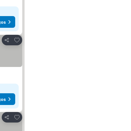
ços
Adicionar aos favoritos
Partilhar
ços
Adicionar aos favoritos
Partilhar