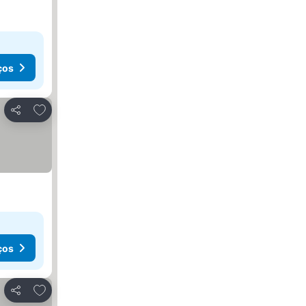
ços
Adicionar aos favoritos
Partilhar
ços
Adicionar aos favoritos
Partilhar