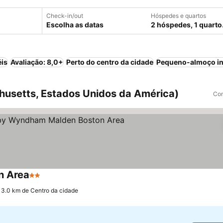
Check-in/out
Hóspedes e quartos
Escolha as datas
2 hóspedes, 1 quarto
éis
Avaliação: 8,0+
Perto do centro da cidade
Pequeno-almoço in
usetts, Estados Unidos da América)
Com
n Area
2 Estrelas
Ver preços
 3.0 km de Centro da cidade