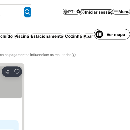
PT · €
Menu
Iniciar sessão
.
Ver mapa
cluído
Piscina
Estacionamento
Cozinha
Aparthotel
Animais pe
o os pagamentos influenciam os resultados
Adicionar aos favoritos
Partilhar