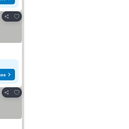
Adicionar aos favoritos
Partilhar
ços
Adicionar aos favoritos
Partilhar