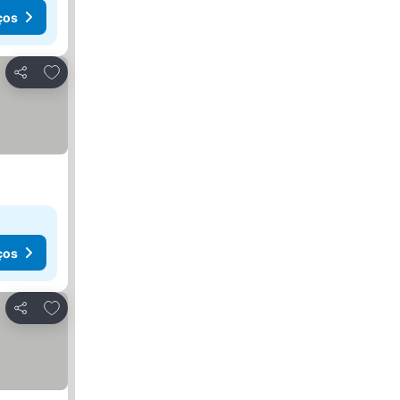
ços
Adicionar aos favoritos
Partilhar
ços
Adicionar aos favoritos
Partilhar