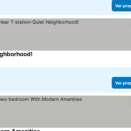
Ver pre
ighborhood!
Ver preços
Ver pre