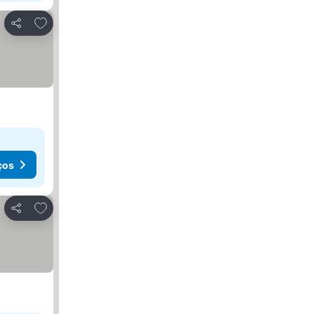
Adicionar aos favoritos
Partilhar
ços
Adicionar aos favoritos
Partilhar