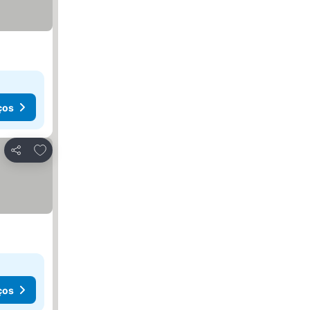
ços
Adicionar aos favoritos
Partilhar
ços