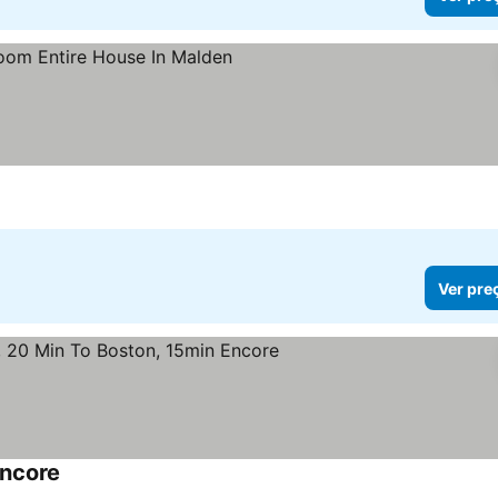
eços
Ver pre
Encore
Ver preços